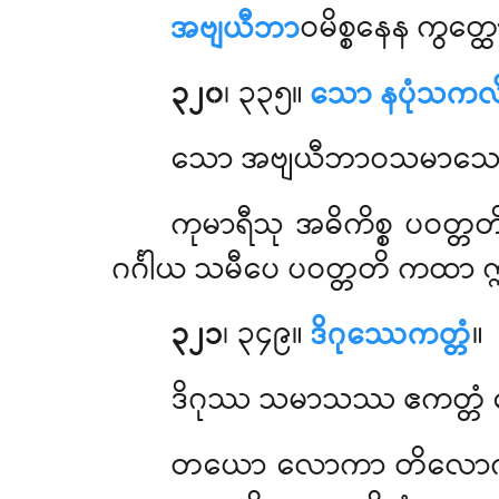
အဗျယီဘာ
ဝမိစ္စနေန ကွတ္
၃၂၀
၊ ၃၃၅။
သော နပုံသကလိင
သော အဗျယီဘာဝသမာသော နပု
ကုမာရီသု အဓိကိစ္စ ပဝတ
ဂင်္ဂါယ သမီပေ ပဝတ္တတိ ကထာ
၃၂၁
၊ ၃၄၉။
ဒိဂုဿေကတ္တံ
။
ဒိဂုဿ သမာသဿ ဧကတ္တံ ဟော
တယော
လောကာ တိလောကံ၊ 