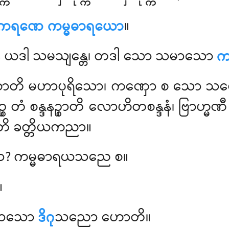
ာဓိကရဏေ ကမ္မဓာရယော
။
နိ ယဒါ သမသျန္တေ၊ တဒါ သော သမာသော
က
စာတိ မဟာပုရိသော၊ ကဏှော စ သော သပ္ပေ
ဉ္စ တံ စန္ဒနဉ္စာတိ လောဟိတစန္ဒနံ၊ ဗြာဟ္
တိ ခတ္တိယကညာ။
ထော? ကမ္မဓာရယသညေ စ။
။
သမာသော
ဒိဂု
သညော ဟောတိ။