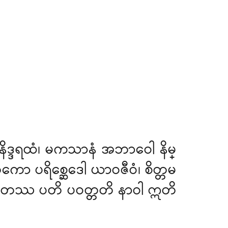
ဒ္ဒရထံ၊ မကသာနံ အဘာဝေါ နိမ္
တကော ပရိစ္ဆေဒေါ ယာဝဇီဝံ၊ စိတ္တမ
၊ သောတဿ ပတိ ပဝတ္တတိ နာဝါ ဣတိ