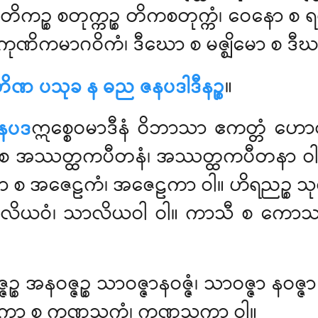
၊ တိကဉ္စ စတုက္ကဉ္စ တိကစတုက္ကံ၊ ဝေန
ကမာဂဝိကံ၊ ဒီဃော စ မဇ္ဈိမော စ ဒီဃမဇ္
တိဏ ပသုခ န ဓည ဇနပဒါဒီနဉ္စ
။
ဇနပဒ
ဣစ္စေဝမာဒီနံ ဝိဘာသာ ဧကတ္တံ ဟောတိ၊
 အဿတ္ထကပီတနံ၊ အဿတ္ထကပီတနာ ဝါ။ ဥသ
 စ အဇေဠကံ၊ အဇေဠကာ ဝါ။ ဟိရညဉ္စ သုဝဏ
သာလိယဝံ၊ သာလိယဝါ ဝါ။ ကာသီ စ က
ဇဉ္စ အနဝဇ္ဇဉ္စ သာဝဇ္ဇာနဝဇ္ဇံ၊ သာဝဇ္ဇာ နဝဇ
ော စ ကဏှသုက္ကံ၊ ကဏှသုက္ကာ ဝါ။