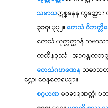
သမာသ
ဣစ္စနေန ကွတ္ထော?
၃၁၇
၊ ၃၃၂။
တေသံ ဝိဘတ္တိ
တေသံ ယုတ္တတ္ထာနံ သမာသာန
ကထိနဒုဿံ
၊ အာဂန္တုကဘတ္
တေသံဂဟဏေန
သမာသတဒ္ဓ
ဌော၊ ဝေနတေယျော။
စဂ္ဂဟဏ
မဝဓာရဏတ္ထံ၊ ပဘင်