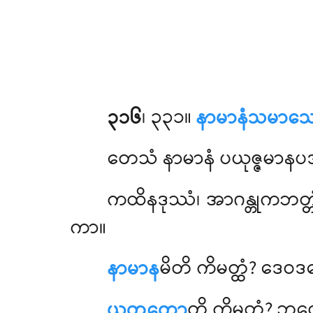
၃၁၆
၊ ၃၃၁။
နာမာနံ
သမာသော
တေသံ နာမာနံ ပယုဇ္ဇမာန
ကထိနဒုဿံ၊ အာဂန္တုကဘတ္တံ၊
ကာ။
နာမာန
မိတိ ကိမတ္ထံ? ဒေဝ
ယုတ္တတ္ထော
တိ ကိမတ္ထံ? ဘ