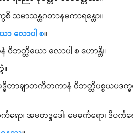
 ကွစိ သမာသန္တဂတာနမကာရန္တော။
ယော လောပါ စ
။
ံ ဝိဘတ္တိယော လောပါ စ ဟောန္တိ။
တံ။
ိတာချာတကိတကာနံ ဝိဘတ္တိပစ္စယပဒက္ခရာ
္ကရော၊ အမတဒ္ဒဒေါ၊ မေဓင်္ကရော၊ ဒီပင်္ကရ