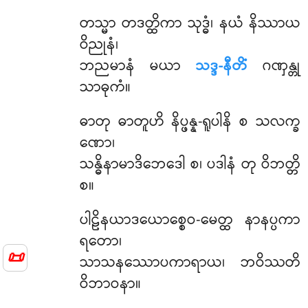
တသ္မာ တဒတ္ထိကာ သုဒ္ဓံ၊ နယံ နိဿာယ
ဝိညုနံ၊
ဘညမာနံ မယာ
သဒ္ဒ-နီတိံ
ဂဏှန္တု
သာဓုကံ။
ဓာတု ဓာတူဟိ နိပ္ဖန္န-ရူပါနိ စ သလက္ခ
ဏော၊
သန္ဓိနာမာဒိဘေဒေါ စ၊ ပဒါနံ တု ဝိဘတ္တိ
စ။
ပါဠိနယာဒယောစ္စေဝ-မေတ္ထ နာနပ္ပကာ
ရတော၊
📜
သာသနဿောပကာရာယ၊ ဘဝိဿတိ
ဝိဘာဝနာ။