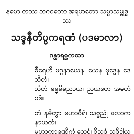
နမော တဿ ဘဂဝတော အရဟတော သမ္မာသမ္ဗုဒ္ဓ
ဿ
သဒ္ဒနီတိပ္ပကရဏံ (ပဒမာလာ)
ဂန္ထာရမ္ဘကထာ
ဓီရေဟိ
မဂ္ဂနာယေန၊ ယေန ဗုဒ္ဓေန ဒေ
သိတံ၊
သိတံ ဓမ္မမိဓညာယ၊ ဉာယတေ အမတံ
ပဒံ။
တံ နမိတွာ မဟာဝီရံ၊ သဗ္ဗညုံ လောက
နာယကံ၊
မဟာကာရုဏိကံ သေဋ္ဌံ၊ ဝိသုဒ္ဓံ သုဒ္ဓိဒါယ