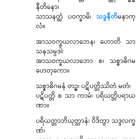
နီတိနော၊
သာသနတ္ထံ ပဝက္ခာမိ၊
သဒ္ဒနီတိ
မနာကု
လံ။
အာသဝက္ခယလာဘေန၊ ဟောတိ သာ
သနသမ္ပဒါ၊
အာသဝက္ခယလာဘော စ၊ သစ္စာဓိဂမ
ဟေတုကော။
သစ္စာဓိဂမနံ
တဉ္စ၊ ပဋိပတ္တိဿိတံ မတံ၊
ပဋိပတ္တိ စ သာ ကာမံ၊ ပရိယတ္တိပရာယ
ဏာ။
ပရိယတ္တာဘိယုတ္တာနံ၊ ဝိဒိတွာ သဒ္ဒလက္ခ
ဏံ၊