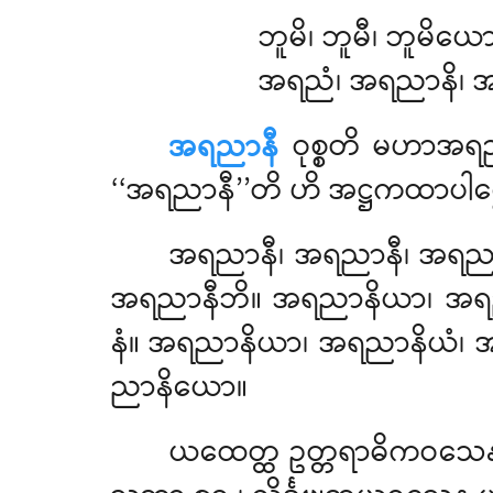
ဘူမိ၊ ဘူမီ၊ ဘူမိယေ
အရညံ၊ အရညာနိ၊ အရ
အရညာနီ
ဝုစ္စတိ မဟာအရညံ
‘‘အရညာနီ’’တိ ဟိ အဋ္ဌကထာပါဌ
အရညာနီ၊ အရညာနီ၊ အရည
အရညာနီဘိ။ အရညာနိယာ၊ အရည
နံ။ အရညာနိယာ၊ အရညာနိယံ၊
ညာနိယော။
ယထေတ္ထ ဥတ္တရာဓိကဝသေန 