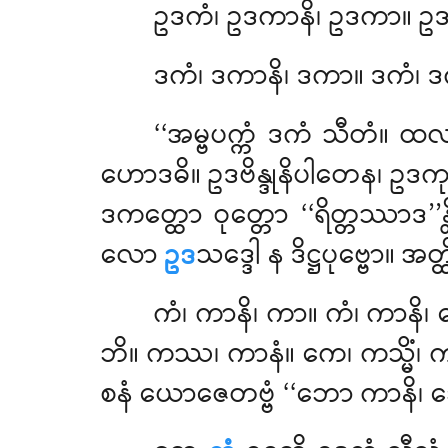
ဥဒကံ၊ ဥဒကာနိ၊ ဥဒကာ။ ဥ
ဒကံ၊ ဒကာနိ၊ ဒကာ။ ဒကံ၊ ဒ
‘‘အမ္ဗပက္ကံ
ဒကံ သီတံ။ ထလဇ
ဟောဒဓိ။ ဥဒဗိန္ဒုနိပါတေန၊ ဥဒက
ဒကတ္ထော ဝုတ္တော ‘‘ရိတ္တဿာဒ’’န္
လော
ဥဒ
သဒ္ဒေါ န ဒိဋ္ဌပုဗ္ဗော။ အ
ကံ၊ ကာနိ၊ ကာ။ ကံ၊ ကာန
ဘိ။ ကဿ၊ ကာနံ။ ကေ၊ ကသ္မိံ၊ 
စနံ ယောဇေတဗ္ဗံ ‘‘ဘော ကာနိ၊ 