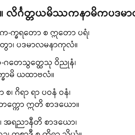
။ လိင်္ဂတ္တယမိဿကနာမိကပဒမ
-က္ခရတော စ ဣတော ပရံ၊
ိဿေတွာ၊ ပဒမာလမနာကုလံ။
-ဂတေသွတ္ထေသု ဝိညုနံ၊
 ပဝက္ခာမိ ယထာဗလံ။
စ၊ ဂိရာ ရာ ပဝနံ ဝနံ၊
 ဝိတက္ကော ဣတိ စာဒယော။
ံ၊ အရညာနီတိ စာဒယော၊
 ဣစ္စာဒီ စ တိဓာ သိယုံ။