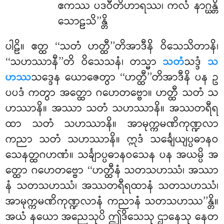
ဧကဿ ပဒဝီတိဟာရဿ၊ ကလံ နာဂ္ဃန္တိ
သောဠသိ’’န္တိ
ပါဠိ။ ဧတ္ထ ‘‘သတံ ဟတ္ထီ’’တိအာဒီနိ ဝိသေသိတာနိ၊
‘‘သဟဿာနီ’’တိ ဝိသေသနံ၊ တသ္မာ
သတံ
သဒ္ဒံ
သ
ဟဿ
သဒ္ဒေန ယောဇေတွာ ‘‘ဟတ္ထီ’’တိအာဒီနိ ပန ဥ
ပပဒံ ကတွာ အတ္ထော ဂဟေတဗ္ဗော။ ဟတ္ထီ သတံ သ
ဟဿာနိ။ အဿာ သတံ သဟဿာနိ။ အဿတရီရ
ထာ သတံ သဟဿာနိ။ အာမုက္ကမဏိကုဏ္ဍလာ
ကညာ သတံ သဟဿာနိ။ ဣဒံ သင်္ချေယျပ္ပဓာနဝ
သေနတ္ထဂဟဏံ။ သင်္ချာပ္ပဓာနဝသေန ပန အယမ္ပိ အ
တ္ထော ဂဟေတဗ္ဗော ‘‘ဟတ္ထီနံ သတသဟဿံ၊ အဿာ
နံ သတသဟဿံ၊ အဿတရီရထာနံ သတသဟဿံ၊
အာမုက္ကမဏိကုဏ္ဍလာနံ ကညာနံ သတသဟဿ’’န္တိ။
အယံ နယော အညေသုပိ ဤဒိသေသု ဌာနေသု နေတ