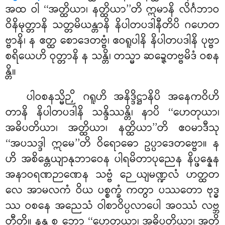
အထ ဝါ ‘‘အတ္ထိယာ၊ နတ္ထိယာ’’တိ ဣမာနိ လိင်္ဂဘာဝ
ဝိနိမုတ္တာနိ သတ္တမိယန္တာနိ နိပါတပဒါနီတိပိ ဂဟေတ
ဗ္ဗာနိ၊ န ဧတ္ထ စောဒေတဗ္ဗံ၊ ဧဝရူပါနိ နိပါတပဒါနိ ပုဗ္ဗာ
စရိယေဟိ ဝုတ္တာနိ န သန္တိ၊ တသ္မာ ဆဍ္ဍေတဗ္ဗမိဒံ ဝစန
န္တိ။
ပါဝစနသ္မိဉှိ ဂရူဟိ အနိဒ္ဒိဋ္ဌာနိပိ အနေကဝိဟိ
တာနိ နိပါတပဒါနိ သန္ဒိဿန္တိ၊ နာပိ ‘‘ဟေတုယာ၊
အဓိပတိယာ၊ အတ္ထိယာ၊ နတ္ထိယာ’’တိ ဧဝမာဒီသု
‘‘အပသဒ္ဒါ ဣမေ’’တိ ဝိရောဓော ဥပ္ပာဒေတဗ္ဗော။ န
ဟိ အစိန္တေယျာနုဘာဝေန ပါရမိတာပုညေန နိပ္ဖန္နေန
အနာဝရဏဉာဏေန သဗ္ဗံ ဉေယျမဏ္ဍလံ ဟတ္ထတ
လေ အာမလကံ ဝိယ ပစ္စက္ခံ ကတွာ ပဿတော ဗုဒ္ဓ
ဿ ဝစနေ အညေသံ ဝါစာဝိပ္ပလာပေါ အဝဿံ လဗ္ဘ
တီတိ။ နနု စ ဘော ‘‘ဟေတုယာ၊ အဓိပတိယာ၊ အတ္ထိ