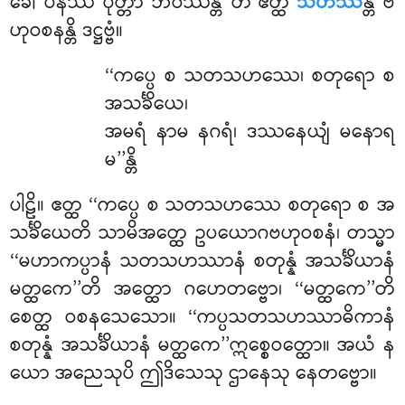
ခေါ ပနဿ ပုတ္တာ ဘဝိဿန္တီ’’တိ ဧတ္ထ
သဟဿ
န္တိ ဗ
ဟုဝစနန္တိ ဒဋ္ဌဗ္ဗံ။
‘‘ကပ္ပေ
စ သတသဟဿေ၊ စတုရော စ
အသင်္ခိယေ၊
အမရံ နာမ နဂရံ၊ ဒဿနေယျံ မနောရ
မ’’န္တိ
ပါဠိ။ ဧတ္ထ ‘‘ကပ္ပေ စ သတသဟဿေ စတုရော စ အ
သင်္ခိယေတိ သာမိအတ္ထေ ဥပယောဂဗဟုဝစနံ၊ တသ္မာ
‘‘မဟာကပ္ပာနံ သတသဟဿာနံ စတုန္နံ အသင်္ခိယာနံ
မတ္ထကေ’’တိ အတ္ထော ဂဟေတဗ္ဗော၊ ‘‘မတ္ထကေ’’တိ
စေတ္ထ ဝစနသေသော။ ‘‘ကပ္ပသတသဟဿာဓိကာနံ
စတုန္နံ အသင်္ခိယာနံ မတ္ထကေ’’ဣစ္စေဝတ္ထော။ အယံ န
ယော အညေသုပိ ဤဒိသေသု ဌာနေသု နေတဗ္ဗော။