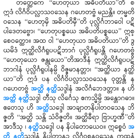
တတ္ထေကေ ‘‘ဟေတုယာ အဓိပတိယာ’’တိ စ
ဣဒံ လိင်္ဂဝိပလ္လာသဝသေန ဂဟေတဗ္ဗံ မညန္တိ။ တမ္မတိ
ဝသေန ‘‘ဟေတုမှိ အဓိပတိမှီ’’တိ ပုလ္လိင်္ဂဘာဝေါ ပဋိ
ပါဒေတဗ္ဗော၊ ‘‘ဟေတုပစ္စယေ အဓိပတိပစ္စယေ’’ ဣစ္
စေဝတ္ထော။ အထ ဝါ ‘‘ဟေတုယာ အဓိပတိယာ’’တိ ဒွ
ယမိဒံ ဣတ္ထိလိင်္ဂရူပပဋိဘာဂံ ပုလ္လိင်္ဂရူပန္တိ ဂဟေတဗ္ဗံ
‘‘ဟေတုယော ဇန္တုယော’’တိအာဒီနံ ဣတ္ထိလိင်္ဂရူပပဋိ
ဘာဂါနံ ပုလ္လိင်္ဂရူပါနမ္ပိ ဝိဇ္ဇမာနတ္တာ၊ ‘‘အတ္ထိယာ နတ္ထိ
ယာ’’တိ ဣဒံ ပန လိင်္ဂဝိပလ္လာသဝသေန ဝုတ္တန္တိ န
ဂဟေတဗ္ဗံ
အတ္ထိ နတ္ထိ
သဒ္ဒါနံ အလိင်္ဂဘေဒတ္တာ။ န ဟိ
အတ္ထိ နတ္ထိ
သဒ္ဒါ တီသု လိင်္ဂေသု ဧကသ္မိမ္ပိ အန္တောဂဓာ။
ဧတေသု ဟိ
အတ္ထိ
သဒ္ဒေါ အာချာတနိပါတဝသေန ဘိ
ဇ္ဇတိ ‘‘အတ္ထိ သန္တိ သံဝိဇ္ဇတိ။ အတ္ထိခီရာ ဗြာဟ္မဏီ’’တိ
အာဒီသု
၊
နတ္ထိ
သဒ္ဒေါ ပန နိပါတောယေဝ။ ဣစ္စေဝံ
အ
တ္ထိ နတ္ထိ
သဒ္ဒါနံ နိပါတာနဉ္စ လိင်္ဂဝစနဝသေန ကထနံ