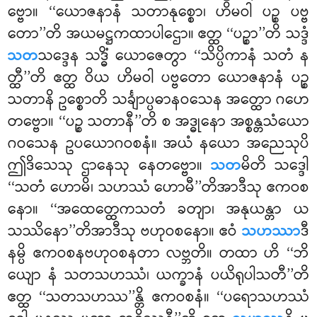
ဗ္ဗော။ ‘‘ယောဇနာနံ သတာနုစ္စော၊ ဟိမဝါ ပဉ္စ ပဗ္ဗ
တော’’တိ အယမဋ္ဌကထာပါဌော။ ဧတ္ထ ‘‘ပဉ္စာ’’တိ သဒ္ဒံ
သတ
သဒ္ဒေန သဒ္ဓိံ ယောဇေတွာ ‘‘သိပ္ပိကာနံ သတံ န
တ္ထီ’’တိ ဧတ္ထ ဝိယ ဟိမဝါ ပဗ္ဗတော ယောဇနာနံ ပဉ္စ
သတာနိ ဥစ္စောတိ သင်္ချာပ္ပဓာနဝသေန အတ္ထော ဂဟေ
တဗ္ဗော။ ‘‘ပဉ္စ သတာနီ’’တိ စ အဒ္ဓုနော အစ္စန္တသံယော
ဂဝသေန ဥပယောဂဝစနံ။ အယံ နယော အညေသုပိ
ဤဒိသေသု ဌာနေသု နေတဗ္ဗော။
သတ
မိတိ သဒ္ဒေါ
‘‘သတံ ဟောမိ၊ သဟဿံ ဟောမီ’’တိအာဒီသု ဧကဝစ
နော။ ‘‘အထေတ္ထေကသတံ ခတျာ၊ အနုယန္တာ ယ
သဿိနော’’တိအာဒီသု ဗဟုဝစနော။ ဧဝံ
သဟဿာ
ဒီ
နမ္ပိ ဧကဝစနဗဟုဝစနတာ လဗ္ဘတိ။ တထာ ဟိ ‘‘ဘိ
ယျော နံ သတသဟဿံ၊ ယက္ခာနံ ပယိရုပါသတီ’’တိ
ဧတ္ထ ‘‘သတသဟဿ’’န္တိ ဧကဝစနံ။ ‘‘ပရောသဟဿံ