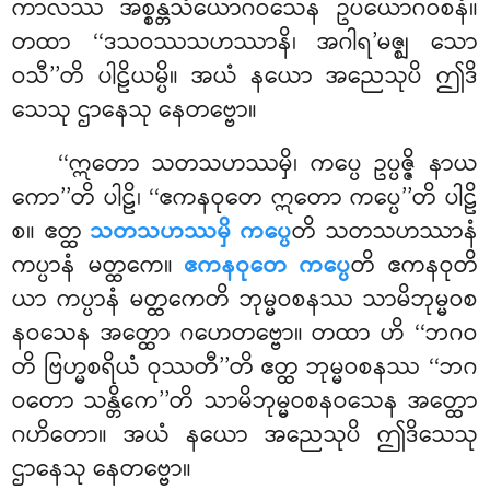
ကာလဿ အစ္စန္တသံယောဂဝသေန ဥပယောဂဝစနံ။
တထာ ‘‘ဒသဝဿသဟဿာနိ၊ အဂါရ’မဇ္ဈ သော
ဝသီ’’တိ ပါဠိယမ္ပိ။ အယံ နယော အညေသုပိ ဤဒိ
သေသု ဌာနေသု နေတဗ္ဗော။
‘‘ဣတော
သတသဟဿမှိ၊ ကပ္ပေ ဥပ္ပဇ္ဇိ နာယ
ကော’’တိ ပါဠိ၊ ‘‘ဧကနဝုတေ ဣတော ကပ္ပေ’’တိ ပါဠိ
စ။ ဧတ္ထ
သတသဟဿမှိ ကပ္ပေ
တိ သတသဟဿာနံ
ကပ္ပာနံ မတ္ထကေ။
ဧကနဝုတေ ကပ္ပေ
တိ ဧကနဝုတိ
ယာ ကပ္ပာနံ မတ္ထကေတိ ဘုမ္မဝစနဿ သာမိဘုမ္မဝစ
နဝသေန အတ္ထော ဂဟေတဗ္ဗော။ တထာ ဟိ ‘‘ဘဂဝ
တိ ဗြဟ္မစရိယံ ဝုဿတီ’’တိ ဧတ္ထ ဘုမ္မဝစနဿ ‘‘ဘဂ
ဝတော သန္တိကေ’’တိ သာမိဘုမ္မဝစနဝသေန အတ္ထော
ဂဟိတော။ အယံ နယော အညေသုပိ ဤဒိသေသု
ဌာနေသု နေတဗ္ဗော။