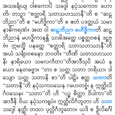
အသင်္ချေယျ ဝါစကောပိ သဒ္ဒေါ နပုံသကောဝ ဟော
တိ၊ တသ္မာ ‘‘စတ္တာရိ သတသဟဿာနီ’’တိ စ ‘‘ဆဠ
ဘိညာ’’တိ စ ‘‘မဟိဒ္ဓိကာ’’တိ စ ဧတံ ပဒတ္တယံ သမာ
နာဓိကရဏံ။ အထ ဝါ
ဆဠဘိညာ မဟိဒ္ဓိကာ
တိ ဆဠ
ဘိညာနံ မဟဒ္ဓိကာနန္တိ သာမိအတ္ထေ ပစ္စတ္တဝစနံ ဒဋ္ဌဗ္
ဗံ။ ဣမသ္မိံ ပနတ္ထေ ‘‘စတ္တာရိ သတသဟဿာနီ’’တိ
အယံ သင်္ချာဝစနော ဘဝတိ။ ‘‘တီဏိ သတသဟဿာ
နိ၊ နာရိယော သမလင်္ကတာ’’တိအာဒီသုပိ အယံ န
ယော နေတဗ္ဗော။ ‘‘တာ စ သတ္တ သတာ ဘရိယာ၊ ဒါ
သျော သတ္တ သတာနိ စာ’’တိ ပါဠိ။ ဧတ္ထ
သတာ
တိ
‘‘သတာနီ’’တိ နပုံသကဝသေန ဂဟေတဗ္ဗံ၊ န ဣတ္ထိလိ
င်္ဂဝသေန။ ‘‘သတာ’’တိ ဟိ ‘‘ပဉ္စ စိတ္တာ ဝိပါကာ’’တိ
အာဒီနိ ဝိယ နပုံသကရူပံ။ ဣတ္ထိလိင်္ဂဘူတာ ဟိ
သတ
သဒ္ဒေါ နတ္ထိ၊ တထာ ပုလ္လိင်္ဂဘူတော။ ယဒိ စ ဒွိလိင်္ဂေါ