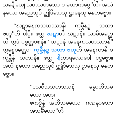
သင်္ချေယျေ သတသဟဿေ စ မဟာကပ္ပေ’’တိ။ အယံ
နယော အညေသုပိ ဤဒိသေသု ဌာနေသု နေတဗ္ဗော။
‘‘ဃဋာနေကသဟဿာနိ၊ ကုမ္ဘီနဉ္စ သတာ
ဗဟူ’’တိ ပါဠိ။ ဧတ္ထ
ဃဋာ
တိ ဃဋာနံ။ သာမိအတ္ထေ
ဟိ ဣဒံ ပစ္စတ္တဝစနံ။ ‘‘ဃဋာနံ အနေကသဟဿာနိ’’
ဣစ္စေဝတ္ထော။
ကုမ္ဘီနဉ္စ သတာ ဗဟူ
တိ အနေကာနိ စ
ကုမ္ဘီနံ သတာနိ။ ဧတ္ထ
နိ
ကာရလောပေါ ဒဋ္ဌဗ္ဗော။
အယံ နယော အညေသုပိ ဤဒိသေသု ဌာနေသု နေတ
ဗ္ဗော။
‘‘ဒသဝီသသဟဿာနံ
၊ ဓမ္မာဘိသမ
ယော အဟု၊
ဧကဒွိန္နံ အဘိသမယော၊ ဂဏနာတော
အသင်္ခိယော’’တိ