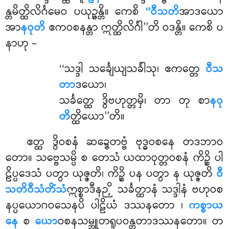
န္တမိတ္ထိလိင်္ဂမေဝ ပယုဉ္ဇန္တိ။ ကေစိ
‘‘ဝီသတိ
အာဒယော
အာ
နဝုတိ
ဧကဝစနန္တာ ဣတ္ထိလိင်္ဂါ’’တိ ဝဒန္တိ။ ကေစိ ပ
နာဟု –
‘‘သဒ္ဒါ သင်္ချေယျသင်္ခါသု၊ ဧကတ္တေ
ဝီသ
တာ
ဒယော၊
သင်္ခတ္ထေ ဒွိဗဟုတ္တမှိ၊ တာ တု စာ
နဝု
တိ
တ္ထိယော’’တိ။
ဧတ္ထ ဒွိဝစနံ ဆဍ္ဍေတဗ္ဗံ ဗုဒ္ဓဝစနေ တဒဘာဝ
တော။ သဗ္ဗေသမ္ပိ စ တေသံ ယထာဝုတ္တဝစနံ ကိဉ္စိ ပါ
ဠိပ္ပဒေသံ ပတွာ ယုဇ္ဇတိ၊ ကိဉ္စိ ပန ပတွာ န ယုဇ္ဇတိ
ဝီ
သတိဝီသံတိံသံ
ဣစ္စာဒီနဉှိ သင်္ခတ္ထာနံ သဒ္ဒါနံ ဗဟုဝစ
နပ္ပယောဂဝသေနပိ ပါဠိယံ ဒဿနတော
၊
ကစ္စာယ
နေ
စ
ယော
ဝစနသမ္ဘူတရူပဝန္တတာဒဿနတော။ တ