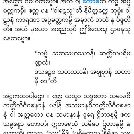
အတ္ထော ဂဟေတဗ္ဗော။ အထ ဝါ
ကောစီ
တိ ကိဉ္စိ အပ္ပ
မတ္တကမ္ပိ။ ဧတ္ထ ပန ‘‘ဝါဠေသူ’’တိ နိမိတ္တတ္ထေ ဘုမ္မံ။ ဝါ
ဠာနံ ကာရဏာ အပ္ပမတ္တကမ္ပိ အမှာကံ ဘယံ န ဝိဇ္ဇတီ
တိ။ အယံ နယော အညေသုပိ ဤဒိသေသု ဌာနေသု
နေတဗ္ဗော။
‘‘သဗ္ဗံ သတသဟဿာနိ၊ ဆတ္တိံသပရိမ
ဏ္ဍလံ၊
ဒသဉ္စေဝ သဟဿာနိ၊ အဍ္ဎုဍ္ဎာနိ သတာ
နိ စာ’’တိ
အဋ္ဌကထာပါဌော
။ ဧတ္ထ ယသ္မာ သဒ္ဒတော သမာနဝိ
ဘတ္တိလိင်္ဂဝစနာနံ ပဒါနံ အသမာနဝိဘတ္တိလိင်္ဂဝစနာ
နံ ဝါ အတ္ထတော ပန သမာနာနံ ဒူရေ ဌိတာနမ္ပိ ဧက
သမ္ဗန္ဓော ဟောတိ၊ ဣတရေသံ သမီပေ ဌိတာနမ္ပိ န
ဟောတိ၊ တသ္မာ ‘‘သဗ္ဗ’’န္တိဒံ ‘‘ပရိမဏ္ဍလ’’န္တိမိနာ သမ္ဗ