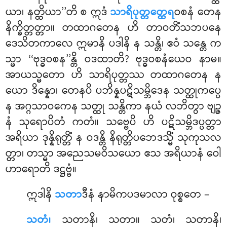
ယာ၊ နတ္ထိယာ’’တိ စ ဣဒံ
သာရိပုတ္တတ္ထေရ
ဝစနံ တေန
နိက္ခိတ္တတ္တာ။ တထာဂတေန ဟိ တာဝတိံသဘပနေ
ဒေသိတကာလေ ဣမာနိ ပဒါနိ န သန္တိ၊ ဧဝံ သန္တေ က
သ္မာ ‘‘ဗုဒ္ဓဝစန’’န္တိ ဝဒထာတိ? ဗုဒ္ဓဝစနံယေဝ နာမ။
အာယသ္မတော ဟိ သာရိပုတ္တဿ တထာဂတေန န
ယော ဒိန္နော၊ တေနပိ ပဘိန္နပဋိသမ္ဘိဒေန သတ္ထုကပ္ပေ
န အဂ္ဂသာဝကေန သတ္ထု သန္တိကာ နယံ လဘိတွာ ဗျဉ္ဇ
နံ သုရောပိတံ ကတံ။ သဗ္ဗေပိ ဟိ ပဋိသမ္ဘိဒပ္ပတ္တာ
အရိယာ ဒုန္နိရုတ္တိံ န ဝဒန္တိ နိရုတ္တိပဘေဒသ္မိံ သုကုသလ
တ္တာ၊ တသ္မာ အညေသမဝိသယော ဧသ အရိယာနံ ဝေါ
ဟာရောတိ ဒဋ္ဌဗ္ဗံ။
ဣဒါနိ
သတာ
ဒီနံ နာမိကပဒမာလာ ဝုစ္စတေ –
သတံ၊
သတာနိ၊ သတာ။ သတံ၊ သတာနိ၊