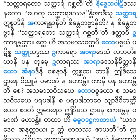
‘‘သတ္ထာရတော သတ္ထာရံ ဂစ္ဆတီ’’တိ
နိဒ္ဒေသပါဠိ
ဒဿ
နတော ‘‘ဟေတု
သတ္ထာရဒဿန’’န္တိအာဒီသု
သတ္ထာရ
ဣစ္စာဒီနိ
အ
ကာရန္တာနီတိ စိန္တေတဗ္ဗာနီတိ? န စိန္တေတ
ဗ္ဗာနိ ‘‘သတ္ထာရတော သတ္ထာရံ ဂစ္ဆတီ’’တိ ဧတ္ထာပိ
ဥ
ကာရန္တတ္တာ။ ဧတ္ထ ဟိ အသမာသတ္တေပိ
တော
ပစ္စယံ ပ
ဋိစ္စ
သတ္ထု
သဒ္ဒဿ
ဥ
ကာရော
အာရာ
ဒေသံ လဘတိ။
ယာနိ ပန တုမှေ
ဥ
ကာရဿ
အာရာ
ဒေသနိမိတ္တာနိ
ယော အံနာ
ဒီနိ ဝစနာနိ ဣစ္ဆထ၊ တာနိ ဤဒိသေ
ဌာနေ ဝိညူနံ ပမာဏံ န ဟောန္တိ။ ကာနိ ပန ဟောန္တီ
တိ စေ? အသမာသဝိသယေ
တော
ပစ္စယော စ သမာ
သဝိသယေ ပရပဒါနိ စ ပရပဒါဘာဝေ သျာဒိဝိဘတ္တိ
ယော စာတိ ဣမာနေဝ ဤဒိသေ ဌာနေ ဧကန္တေန ပ
မာဏံ ဟောန္တိ။ တထာ ဟိ
ဓမ္မပဒဋ္ဌကထာယံ
‘‘ယာဝ
ဒေဝ အနတ္ထာယ၊ ဉတ္တံ ဗာလဿ ဇာယတီ’’တိ ဣ
မိဿာ ပါဠိယာ အတ္ထသံဝဏ္ဏနာယံ ‘‘အယံ နိမ္မာတာပိ