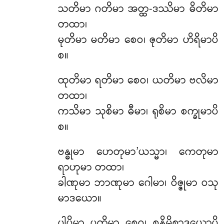
သတိမာ ဂတိမာ အတ္ထ-ဒဿိမာ ဓိတိမာ
တထာ၊
မုတိမာ မတိမာ စေဝ၊ ဇုတိမာ ဟိရိမာပိ
စ။
ထုတိမာ ရတိမာ စေဝ၊ ယတိမာ ဗလိမာ
တထာ၊
ကသိမာ သုစိမာ ဓီမာ၊ ရုစိမာ စက္ခုမာပိ
စ။
ဗန္ဓုမာ ဟေတုမာ’ယသ္မာ၊ ကေတုမာ
ရာဟုမာ တထာ၊
ခါဏုမာ ဘာဏုမာ ဂေါမာ၊ ဝိဇ္ဇုမာ ဝသု
မာဒယော။
ပါပိမာ ပုတ္တိမာ စေဝ၊ စန္ဒိမိစ္စာဒယောပိ