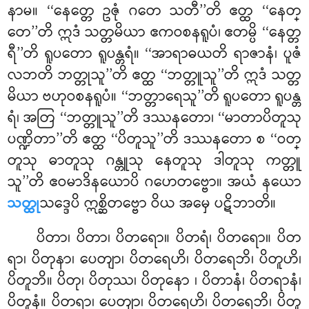
နာမ။ ‘‘နေတ္တေ ဥဇုံ ဂတေ သတီ’’တိ ဧတ္ထ ‘‘နေတ္
တေ’’တိ ဣဒံ သတ္တမိယာ ဧကဝစနရူပံ၊ ဧတမ္ပိ ‘‘နေတ္တ
ရီ’’တိ ရူပတော ရူပန္တရံ။ ‘‘အာရာဓယတိ ရာဇာနံ၊ ပူဇံ
လဘတိ ဘတ္တုသူ’’တိ ဧတ္ထ ‘‘ဘတ္တူသူ’’တိ ဣဒံ သတ္တ
မိယာ ဗဟုဝစနရူပံ။ ‘‘ဘတ္တာရေသူ’’တိ ရူပတော ရူပန္တ
ရံ၊ အတြ ‘‘ဘတ္တူသူ’’တိ ဒဿနတော၊ ‘‘မာတာပိတူသု
ပဏ္ဍိတာ’’တိ ဧတ္ထ ‘‘ပိတူသူ’’တိ ဒဿနတော စ ‘‘ဝတ္
တူသု ဓာတူသု ဂန္တူသု နေတူသု ဒါတူသု ကတ္တူ
သူ’’တိ ဧဝမာဒိနယောပိ ဂဟေတဗ္ဗော။ အယံ နယော
သတ္ထု
သဒ္ဒေပိ ဣစ္ဆိတဗ္ဗော ဝိယ အမှေ ပဋိဘာတိ။
ပိတာ၊ ပိတာ၊ ပိတရော။ ပိတရံ၊ ပိတရော။ ပိတ
ရာ၊ ပိတုနာ၊ ပေတျာ၊ ပိတရေဟိ၊ ပိတရေဘိ၊ ပိတူဟိ၊
ပိတူဘိ။ ပိတု၊ ပိတုဿ၊ ပိတုနော
၊ ပိတာနံ၊ ပိတရာနံ၊
ပိတူနံ။ ပိတရာ၊ ပေတျာ၊ ပိတရေဟိ၊ ပိတရေဘိ၊ ပိတူ