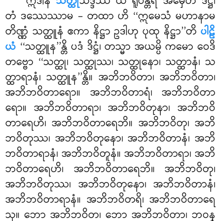
ဣဒါနိ
သတ္ထု
သဒ္ဒဿ ယံ ရူပန္တရံ အမှေဟိ ဒိဋ္ဌံ၊
တံ ဒဿေဿာမ – တထာ ဟိ ‘‘ဣမေသံ မဟာနာမ
တိဏ္ဏံ သတ္ထူနံ ဧကာ နိဋ္ဌာ ဥဒါဟု ပုထု နိဋ္ဌာ’’တိ
ပါဠိ
ယံ
‘‘သတ္ထူန’’န္တိ ပဒံ ဒိဋ္ဌံ၊ တသ္မာ အယမ္ပိ ကမော ဝေဒိ
တဗ္ဗော ‘‘သတ္ထု၊ သတ္ထုဿ၊ သတ္ထုနော၊ သတ္ထာနံ၊ သ
တ္ထာရာနံ၊ သတ္ထူန’’န္တိ။ အဘိဘဝိတာ၊ အဘိဘဝိတာ၊
အဘိဘဝိတာရော။ အဘိဘဝိတာရံ၊ အဘိဘဝိတာ
ရော။ အဘိဘဝိတာရာ၊ အဘိဘဝိတုနာ၊ အဘိဘဝိ
တာရေဟိ၊ အဘိဘဝိတာရေဘိ။ အဘိဘဝိတု၊ အဘိ
ဘဝိတုဿ၊ အဘိဘဝိတုနော၊ အဘိဘဝိတာနံ၊ အဘိ
ဘဝိတာရာနံ၊ အဘိဘဝိတူနံ။ အဘိဘဝိတာရာ၊ အဘိ
ဘဝိတာရေဟိ၊ အဘိဘဝိတာရေဘိ။ အဘိဘဝိတု၊
အဘိဘဝိတုဿ၊ အဘိဘဝိတုနော၊ အဘိဘဝိတာနံ၊
အဘိဘဝိတာရာနံ။ အဘိဘဝိတရိ၊ အဘိဘဝိတာရေ
သု။ ဘော အဘိဘဝိတ၊ ဘော အဘိဘဝိတာ၊ ဘဝန္