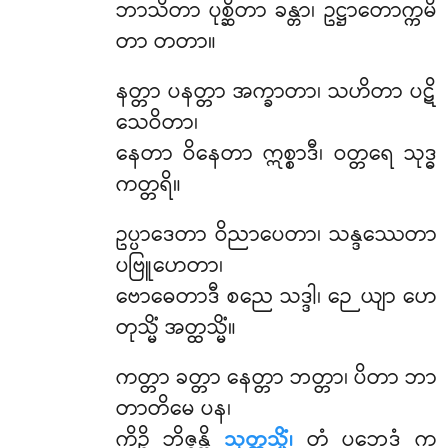
ဘာသိတာ ပုစ္ဆိတာ ခန္တာ၊ ဥဋ္ဌာတောက္ကမိ
တာ တတာ။
နတ္တာ
ပနတ္တာ အက္ခာတာ၊ သဟိတာ ပဋိ
သေဝိတာ၊
နေတာ ဝိနေတာ ဣစ္စာဒီ၊ ဝတ္တရေ သုဒ္ဓ
ကတ္တရိ။
ဥပ္ပာဒေတာ ဝိညာပေတာ၊ သန္ဒဿေတာ
ပဗြူဟေတာ၊
ဗောဓေတာဒီ စညေ သဒ္ဒါ၊ ဉေယျာ ဟေ
တုသ္မိံ အတ္ထသ္မိံ။
ကတ္တာ ခတ္တာ နေတ္တာ ဘတ္တာ၊ ပိတာ ဘာ
တာတိမေ ပန၊
ကိဉ္စိ ဘိဇ္ဇန္တိ
သုတ္တသ္မိံ၊
တံ ပဘေဒံ က