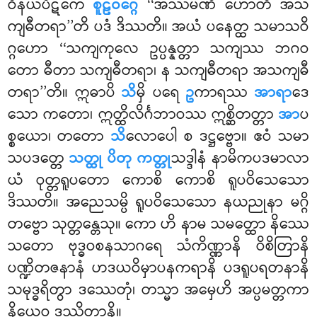
ဝိနယပိဋကေ
စူဠဝဂ္ဂေ
‘‘အဿမဏီ ဟောတိ အသ
ကျဓီတရာ’’တိ ပဒံ ဒိဿတိ။ အယံ ပနေတ္ထ သမာသဝိ
ဂ္ဂဟော ‘‘သကျကုလေ ဥပ္ပန္နတ္တာ သကျဿ ဘဂဝ
တော ဓီတာ သကျဓီတရာ၊ န သကျဓီတရာ အသကျဓီ
တရာ’’တိ။ ဣဓာပိ
သိ
မှိ ပရေ
ဥ
ကာရဿ
အာရာ
ဒေ
သော ကတော၊ ဣတ္ထိလိင်္ဂဘာဝဿ ဣစ္ဆိတတ္တာ
အာ
ပ
စ္စယော၊ တတော
သိ
လောပေါ စ ဒဋ္ဌဗ္ဗော။ ဧဝံ သမာ
သပဒတ္တေ
သတ္ထု ပိတု ကတ္တု
သဒ္ဒါနံ နာမိကပဒမာလာ
ယံ ဝုတ္တရူပတော ကောစိ ကောစိ ရူပဝိသေသော
ဒိဿတိ။ အညေသမ္ပိ ရူပဝိသေသော နယညုနာ မဂ္ဂိ
တဗ္ဗော သုတ္တန္တေသု။ ကော ဟိ နာမ သမတ္ထော နိဿေ
သတော ဗုဒ္ဓဝစနသာဂရေ သံကိဏ္ဏာနိ ဝိစိတြာနိ
ပဏ္ဍိတဇနာနံ ဟဒယဝိမှာပနကရာနိ ပဒရူပရတနာနိ
သမုဒ္ဓရိတွာ ဒဿေတုံ၊ တသ္မာ အမှေဟိ အပ္ပမတ္တကာ
နိယေဝ ဒဿိတာနိ။