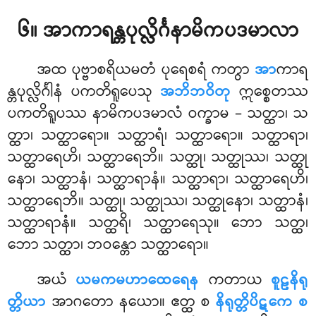
၆။ အာကာရန္တပုလ္လိင်္ဂနာမိကပဒမာလာ
အထ ပုဗ္ဗာစရိယမတံ ပုရေစရံ ကတွာ
အာ
ကာရ
န္တပုလ္လိင်္ဂါနံ ပကတိရူပေသု
အဘိဘဝိတု
ဣစ္စေတဿ
ပကတိရူပဿ နာမိကပဒမာလံ
ဝက္ခာမ – သတ္ထာ၊ သ
တ္ထာ၊ သတ္ထာရော။ သတ္ထာရံ၊ သတ္ထာရော။ သတ္ထာရာ၊
သတ္ထာရေဟိ၊ သတ္ထာရေဘိ။ သတ္ထု၊ သတ္ထုဿ၊ သတ္ထု
နော၊ သတ္ထာနံ၊ သတ္ထာရာနံ။ သတ္ထာရာ၊ သတ္ထာရေဟိ၊
သတ္ထာရေဘိ။ သတ္ထု၊ သတ္ထုဿ၊ သတ္ထုနော၊ သတ္ထာနံ၊
သတ္ထာရာနံ။ သတ္ထရိ၊ သတ္ထာရေသု။ ဘော သတ္ထ၊
ဘော သတ္ထာ၊ ဘဝန္တော သတ္ထာရော။
အယံ
ယမကမဟာထေရေန
ကတာယ
စူဠနိရု
တ္တိယာ
အာဂတော နယော။ ဧတ္ထ စ
နိရုတ္တိပိဋကေ စ