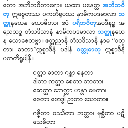
တော အဘိဘဝိတာရော။ ယထာ ပနေတ္ထ
အဘိဘဝိ
တု
ဣစ္စေတဿ ပကတိရူပဿ နာမိကပဒမာလာ
သ
တ္ထု
နယေန ယောဇိတာ၊ ဧဝံ
ပရိဘဝိတု
အာဒီနဉ္စ အ
ညေသဉ္စ တံသဒိသာနံ နာမိကပဒမာလာ
သတ္ထု
နယေ
န ယောဇေတဗ္ဗာ။ ဧတ္ထညာနိ တံသဒိသာနိ နာမ ‘‘ဝတ္
တာ၊ ဓာတာ’’ဣစ္စာဒီနံ ပဒါနံ
ဝတ္တုဓာတု
ဣစ္စာဒီနိ
ပကတိရူပါနိ။
ဝတ္တာ ဓာတာ ဂန္တာ နေတာ၊
ဒါတာ ကတ္တာ စေတာ တာတာ၊
ဆေတ္တာ ဘေတ္တာ ဟန္တာ မေတာ၊
ဇေတာ ဗောဒ္ဓါ ဉာတာ သောတာ။
ဂဇ္ဇိတာ ဝဿိတာ ဘတ္တာ၊ မုစ္ဆိတာ ပဋိ
သေဓိတာ၊