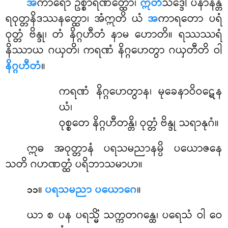
အ
ကာရော ဥစ္စာရဏတ္ထော၊
ဣတိ
သဒ္ဒေါ ပနာနန္တ
ရဝုတ္တနိဒဿနတ္ထော၊ အံဣတိ ယံ
အ
ကာရတော ပရံ
ဝုတ္တံ ဗိန္ဒု၊ တံ နိဂ္ဂဟီတံ နာမ ဟောတိ။ ရဿဿရံ
နိဿာယ ဂယှတိ၊ ကရဏံ နိဂ္ဂဟေတွာ ဂယှတီတိ ဝါ
နိဂ္ဂဟီတံ
။
ကရဏံ နိဂ္ဂဟေတွာန၊ မုခေနာဝိဝဋေန
ယံ၊
ဝုစ္စတေ နိဂ္ဂဟီတန္တိ၊ ဝုတ္တံ ဗိန္ဒု သရာနုဂံ။
ဣဓ အဝုတ္တာနံ ပရသမညာနမ္ပိ ပယောဇနေ
သတိ ဂဟဏတ္ထံ ပရိဘာသမာဟ။
။
ပရသမညာ ပယောဂေ
။
၁၁
ယာ စ ပန ပရသ္မိံ သက္ကတဂန္ထေ၊ ပရေသံ ဝါ ဝေ