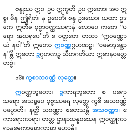
ဗန္ဓုဿ ဣဝ၊ ဥပ ဣက္ခတိ၊ ဥပ ဣတော၊ အဝ ဣ
စ္စ၊ ဇိန ဤရိတံ၊ န ဥပေတိ၊ စန္ဒ ဥဒယော၊ ယထာ ဥဒ
ကေ ဣတီဓ ပုဗ္ဗာဝဏ္ဏဿရာနံ
လောပေ ကတေ ‘‘ပ
ရော၊ အသရူပေ’’တိ စ ဝတ္တတေ၊ တထာ ‘‘ဣဝဏ္ဏော
ယံ နဝါ’’တိ ဣတော
ဣဝဏ္ဏ
ဂ္ဂဟဏဉ္စ၊ ‘‘ဝမောဒုဒန္တာ
န’’န္တိ ဣတော
ဥ
ဂ္ဂဟဏဉ္စ သီဟဂတိယာ ဣဓာနုဝတ္တေ
တဗ္ဗံ။
။
ကွစာသဝဏ္ဏံ လုတ္တေ
။
၁၆
ဣ
ဝဏ္ဏဘူတော၊
ဥ
ကာရဘူတော စ ပရော
သရော အသရူပေ ပုဗ္ဗဿရေ လုတ္တေ ကွစိ အသဝဏ္ဏံ
ပပ္ပောတိ။ နတ္ထိ သဝဏ္ဏာ ဧတေသန္တိ
အသဝဏ္ဏာ၊
ဧ
ကာရောကာရာ၊ တတ္ထ ဌာနာသန္နဝသေန ဣဝဏ္ဏုကာ
ရာနမေကာရောကာရာ ဟောန္တိ။