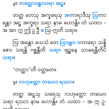
။
တတ္ထောဒန္တာ
သရာ အဋ္ဌ
။
၃
တတ္ထ တေသု အက္ခရေသု
အ
ကာရာဒီသု
ဩ
ကာ
ရန္တာ အဋ္ဌ အက္ခရာ သရာ နာမ ဟောန္တိ။ တံ ယထာ –
အ အာ ဣ ဤ ဥ ဦ
ဧ
ဩ-ဣတိ သရာ။
ဩ အန္တော ယေသံ တေ
ဩဒန္တာ၊ ဒ
ကာရော သန္ဓိ
ဇော၊ သရန္တိ ဂစ္ဆန္တီတိ
သရာ၊
ဗျဉ္ဇနေ သာရေန္တီတိပိ
သရာ
။
‘‘တတ္ထာ’’တိ ဝတ္တတေ။
။
လဟုမတ္တာ တယော ရဿာ
။
၄
တတ္ထ အဋ္ဌသု သရေသု လဟုမတ္တာ တယော
သရာ ရဿာ နာမ ဟောန္တိ။ တံ ယထာ – အ ဣ ဥ-