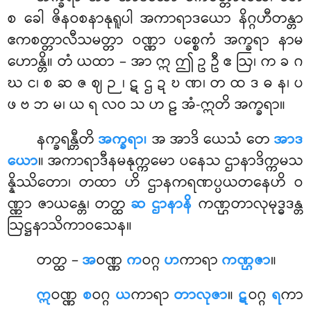
စ ခေါ ဇိနဝစနာနုရူပါ အကာရာဒယော နိဂ္ဂဟီတန္တာ
ဧကစတ္တာလီသမတ္တာ ဝဏ္ဏာ ပစ္စေကံ အက္ခရာ နာမ
ဟောန္တိ။ တံ ယထာ – အာ ဣ ဤ ဥ ဦ ဧ ဩ၊ က ခ ဂ
ဃ င၊ စ ဆ ဇ ဈ ဉ၊ ဋ ဌ ဍ ဎ ဏ၊ တ ထ ဒ ဓ န၊ ပ
ဖ ဗ ဘ မ၊ ယ ရ လဝ သ ဟ ဠ အံ-ဣတိ အက္ခရာ။
နက္ခရန္တီတိ
အက္ခရာ၊
အ အာဒိ ယေသံ တေ
အာဒ
ယော
။ အကာရာဒီနမနုက္ကမော ပနေသ ဌာနာဒိက္ကမသ
န္နိဿိတော၊ တထာ ဟိ ဌာနကရဏပ္ပယတနေဟိ ဝ
ဏ္ဏာ ဇာယန္တေ၊ တတ္ထ
ဆ ဌာနာနိ
ကဏ္ဌတာလုမုဒ္ဓဒန္တ
ဩဋ္ဌနာသိကာဝသေန။
တတ္ထ –
အ
ဝဏ္ဏ
က
ဝဂ္ဂ
ဟ
ကာရာ
ကဏ္ဌဇာ
။
ဣ
ဝဏ္ဏ
စ
ဝဂ္ဂ
ယ
ကာရာ
တာလုဇာ
။
ဋ
ဝဂ္ဂ
ရ
ကာ