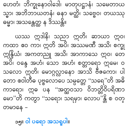
ဟေတံ၊ ဘိက္ခုနောဝါဒေါ၊ မာတုပဋ္ဌာနံ၊ သမေတာယ
သ္မာ၊ အဘိဘာယတနံ၊ ဓနာ မတ္ထိ၊ သဗ္ဗေဝ၊ တယဿု
ဓမ္မာ၊ အသန္တေတ္ထ န ဒိဿန္တိ။
ယဿ ဣဒါနိ၊ သညာ ဣတိ၊ ဆာယာ ဣဝ၊
ကထာ ဧဝ ကာ၊ ဣတိ အပိ၊ အဿမဏီ အသိ၊ စက္ခု
ဣန္ဒြိယံ၊ အကတညူ အသိ၊ အာကာသေ ဣဝ၊ တေ
အပိ၊ ဝန္ဒေ အဟံ၊ သော အဟံ၊ စတ္တာရော ဣမေ၊ ဝ
သလော ဣတိ၊ မောဂ္ဂလ္လာနော အာသိ ဗီဇကော၊ ပါ
တော ဧဝါတီဓ ပုဗ္ဗလောပေ သမ္ပတ္တေ ‘‘သရေ’’တိ အဓိ
ကာရော၊ ဣဓ ပန ‘‘အတ္ထဝသာ ဝိဘတ္တိဝိပရိဏာ
မော’’တိ ကတွာ ‘‘သရော၊ သရမှာ၊ လောပ’’န္တိ စ ဝတ္
တမာနေ –
။
ဝါ ပရော အသရူပါ
။
၁၅