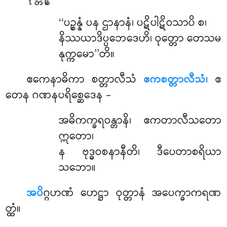
‘‘ပဉ္စန္နံ ပန ဌာနာနံ၊ ပဋိပါဋိဝသာပိ စ၊
နိဿယာဒိပ္ပဘေဒေဟိ၊ ဝုတ္တော တေသမ
နုက္ကမော’’တိ။
ဧကေနာဓိကာ စတ္တာလီသံ
ဧကစတ္တာလီသံ၊
ဧ
တေန ဂဏနပရိစ္ဆေဒေန –
အဓိကက္ခရဝန္တာနိ၊ ဧကတာလီသတော
ဣတော၊
န ဗုဒ္ဓဝစနာနီတိ၊ ဒီပေတာစရိယာ
သဘော။
အပိ
ဂ္ဂဟဏံ ဟေဋ္ဌာ ဝုတ္တာနံ အပေက္ခာကရဏ
တ္ထံ။