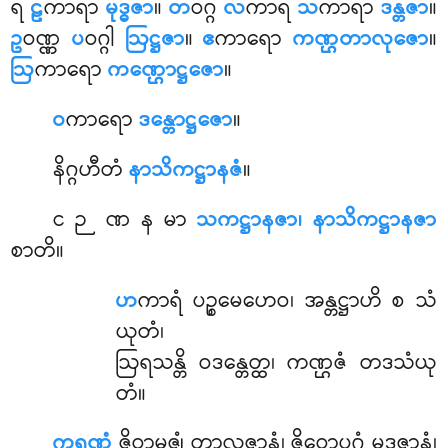
ရ
ဠ
ကာရာ
မုဒ္ဓဇာ
။
တ
ဝဂ္ဂ
လ
ကာရ
သ
ကာရာ
ဒန္တဇာ
။
ဥ
ဝဏ္ဏ
ပ
ဝဂ္ဂါ
ဩဋ္ဌဇာ
။
ဧ
ကာရော
ကဏ္ဌတာလုဇော
။
ဩ
ကာရော
ကဏ္ဌောဋ္ဌဇော
။
ဝ
ကာရော
ဒန္တောဋ္ဌဇော
။
နိဂ္ဂဟီတံ
နာသိကဋ္ဌာနဇံ
။
င ဉ ဏ န မာ
သကဋ္ဌာနဇာ၊ နာသိကဋ္ဌာနဇာ
စာတိ။
ဟ
ကာရံ ပဉ္စမေဟေဝ၊ အန္တဋ္ဌာဟိ စ သံ
ယုတံ၊
ဩရသန္တိ ဝဒန္တေတ္ထ၊ ကဏ္ဌဇံ တဒသံယု
တံ။
ကရဏံ
ဇိဝှာမဇ္ဈံ တာလုဇာနံ၊ ဇိဝှောပဂ္ဂံ မုဒ္ဓဇာနံ၊