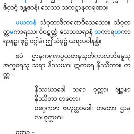
ဇိဝှာဂ္ဂံ ဒန္တဇာနံ၊ သေသာ သကဋ္ဌာနကရဏာ။
ပယတနံ
သံဝုတာဒိကရဏဝိသေသော။ သံဝုတ
တ္တ
မ
ကာရဿ၊ ဝိဝဋတ္တံ သေသသရာနံ
သ
ကာရ
ဟ
ကာ
ရာနဉ္စ၊ ဖုဋ္ဌံ ဝဂ္ဂါနံ၊ ဤသံဖုဋ္ဌံ ယရလဝါနန္တိ။
ဧဝံ ဌာနကရဏပ္ပယတနသုတိကာလဘိန္နေသု
အက္ခရေသု သရာ နိဿယာ၊ ဣတရေ နိဿိတာ။ တ
တ္ထ –
နိဿယာဒေါ သရာ ဝုတ္တာ၊ ဗျဉ္ဇနာ
နိဿိတာ တတော၊
ဝဂ္ဂေကဇာ ဗဟုတ္တာဒေါ၊ တတော ဌာန
လဟုက္ကမာ။
ဝုတ္တဉ္စ –