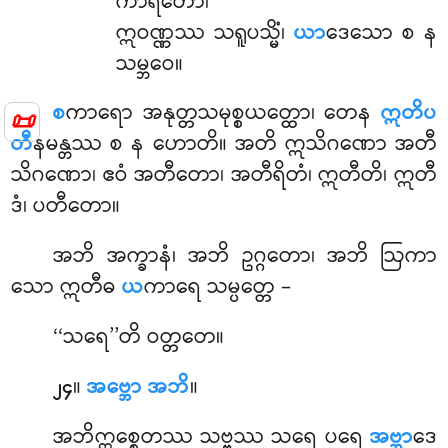
ကာရတော၊
ဣဝဏ္ဏဿ သရူပသ္မိံ၊
ယာ
ဒေသော စ န
သမ္ဘဝေ။
စ
ကာရော အနုတ္တသမုစ္စယတ္ထော၊ တေန
ဣတိပ
📜
တီ
နမန္တဿ စ န ဟောတိ။ အတိ ဣသိဂဏော အတီ
သိဂဏော၊ ဧဝံ အတီတော၊ အတီရိတံ၊ ဣတီတိ၊ ဣတီ
ဒံ၊ ပတီတော။
အဘိ အက္ခာနံ၊ အဘိ ဥဂ္ဂတော၊ အဘိ ဩကာ
သော ဣတီဓ
ယ
ကာရေ သမ္ပတ္တေ –
‘‘သရေ’’တိ ဝတ္တတေ။
။
အဗ္ဘော အဘိ
။
၂၄
အဘိဣစ္စေတဿ သဗ္ဗဿ သရေ ပရေ
အဗ္ဘာ
ဒေ