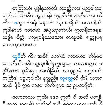
တတြာယံ၊ ဗုဒ္ဓါနုဿတိ၊ သာတ္ထိကာ၊ ပညဝါဿ၊
တဒါဟံ၊ ယာနီဓ ဘူတာနိ၊ ဂစ္ဆာမီတိ၊ အတီတော၊ ကိ
ကီဝ၊
ဗ
ဟူပကာရံ၊ မဓူဒကံ၊ သူပဓာရိတံ၊ ယောပါယံ၊
ဣဒါနာဟံ၊ သစာယံ၊ အပ္ပဿုတာယံ၊ ဣတရီတရေန၊
သဒ္ဓီဓ ဝိတ္တံ၊ ကမ္မူပနိဿယော၊ တထူပမံ၊ ရတ္တူပရ
တော၊ ဝူပသမော။
ကွစီ
တိ ကိံ? အစိရံ ဝတ’ယံ ကာယော၊ ကိမ္ပိမာ
ယ၊ တီဏိမာနိ၊ ပဉ္စသုပါဒါနက္ခန္ဓေသု၊ တဿတ္ထော၊ ပ
ဉ္စင်္ဂိကော၊ မုနိန္ဒော၊ သတိန္ဒြိယံ၊ လဟုဋ္ဌာနံ၊ ဂစ္ဆာမဟံ၊
တတြိဒံ၊ ပဉ္စဟုပါလိ၊ နတ္ထညံ။
လုတ္တေ
တိ ကိံ? ယထာ
အယံ၊ နိမိ ဣဝ ရာဇာ၊ ကိကီ ဣဝ၊ သု ဥပဓာရိတံ။
လောကဿ
ဣတိ၊ ဒေဝ ဣတိ၊ ဝိ အတိ ပတန္တိ၊
ဝိ အတိ နာမေန္တိ၊ သင်္ဃာဋိ အပိ၊ ဇီဝိတဟေတု အပိ၊ ဝိ