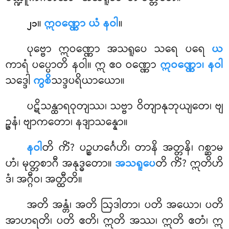
။
ဣဝဏ္ဏော ယံ နဝါ
။
၂၁
ပုဗ္ဗော ဣဝဏ္ဏော အသရူပေ သရေ ပရေ
ယ
ကာရံ ပပ္ပောတိ နဝါ။ ဣ ဧဝ ဝဏ္ဏော
ဣဝဏ္ဏော၊ နဝါ
သဒ္ဒေါ
ကွစိ
သဒ္ဒပရိယာယော။
ပဋိသန္ထာရဝုတျဿ၊ သဗ္ဗာ ဝိတျာနုဘုယျတေ၊ ဗျ
ဉ္ဇနံ၊ ဗျာကတော၊ နဒျာသန္နော။
နဝါ
တိ ကိံ? ပဉ္စဟင်္ဂေဟိ၊ တာနိ အတ္တနိ၊ ဂစ္ဆာမ
ဟံ၊ မုတ္တစာဂီ အနုဒ္ဓတော။
အသရူပေ
တိ ကိံ? ဣတိဟိ
ဒံ၊ အဂ္ဂီဝ၊ အတ္ထီတိ။
အတိ အန္တံ၊ အတိ ဩဒါတာ၊ ပတိ အယော၊ ပတိ
အာဟရတိ၊ ပတိ ဧတိ၊ ဣတိ အဿ၊ ဣတိ ဧတံ၊ ဣ