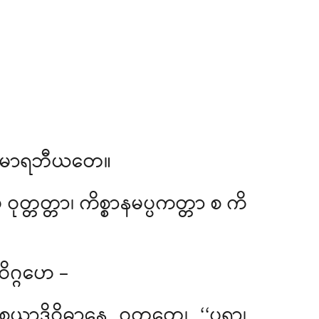
ာနမာရဘီယတေ။
္တတ္တာ၊ ကိစ္စာနမပ္ပကတ္တာ စ ကိ
ိဂ္ဂဟေ –
္စယာဒိဝိဓာနေ ဝတ္တတေ၊ ‘‘ပရာ၊