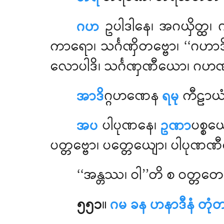
ဂဟ
ဥပါဒါနေ၊ အဂယှိတ္ထ၊ 
ကာရော၊ သင်္ဂဏှိတဗ္ဗော၊ ‘‘ဂ
လောပါဒိ၊ သင်္ဂဏှဏီယော၊ ဂဟ
အာဒိ
ဂ္ဂဟဏေန
ရမု
ကီဠာယံ
အပ
ပါပုဏနေ၊
ဥဏာ
ပစ္စယ
ပတ္တဗ္ဗော၊ ပတ္တေယျော၊ ပါပုဏ
‘‘အန္တဿ၊ ဝါ’’တိ စ ဝတ္တတေ
၅၅၁
။
ဂမ ခန ဟနာဒီနံ တုံတဗ