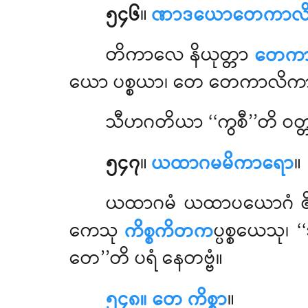
၅၄၆
။
ဏာဒယော
တေကာလ
တိကာလေ နိယုတ္တာ
တေကာ
ယော ပစ္စယာ၊ တေ တေကာလိကာ 
သီဟဂတိယာ ‘‘ကွစီ’’တိ ဝတ
၅၄၇
။
ယထာဂမမိကာရော
။
ယထာဂမံ ယထာပယောဂံ ဇိ
ကေသု
ကိစ္စကိတက
ပ္ပစ္စယေသု
တေ’’တိ ပရံ နေတဗ္ဗံ။
၅၄၈။ တေ ကိစ္စာ
။