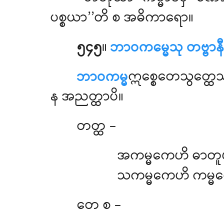
ပစ္စယာ’’တိ စ အဓိကာရော။
၅၄၅
။
ဘာဝကမ္မေသု တဗ္ဗာ
ဘာဝကမ္မ
ဣစ္စေတေသွတ္ထေသ
န အညတ္ထာပိ။
တတ္ထ –
အကမ္မကေဟိ ဓာတူဟိ
သကမ္မကေဟိ ကမ္မတ
တေ စ –