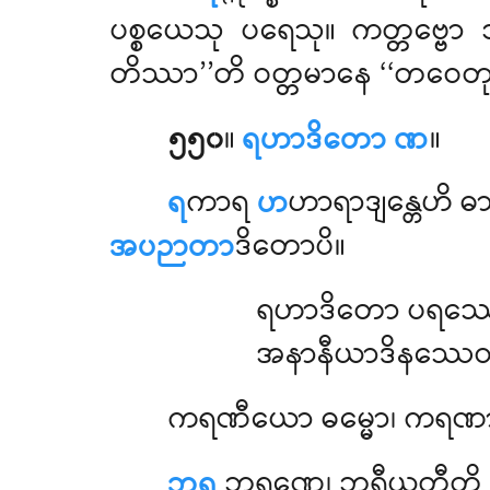
ပစ္စယေသု ပရေသု။ ကတ္တဗ္ဗော 
တိဿာ’’တိ ဝတ္တမာနေ ‘‘တဝေတုန
၅၅၀
။
ရဟာဒိတော ဏ
။
ရ
ကာရ
ဟ
ဟာရာဒျန္တေဟိ
အပဉာတာ
ဒိတောပိ။
ရဟာဒိတော ပရဿေတ
အနာနီယာဒိနဿေဝ
ကရဏီယော ဓမ္မော၊ ကရဏ
ဘရ
ဘရဏေ၊ ဘရီယတီတိ ဘ