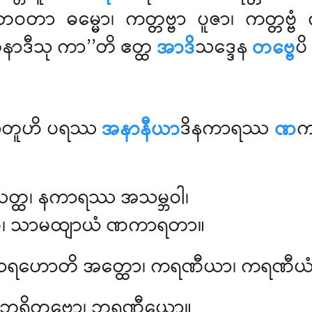
ဘဝတာ ဓမ္မော၊ ကတ္တဗ္ဗာ ပူဇာ၊ ကတ္တဗ္ဗ
ာဒီသု ကာ’’တိ ဧတ္ထ
အာဒိ
သဒ္ဒေန
တဗ္ဗေ
ပ
 ဓာတူဟိ ပရဿ
အနာနီယာ
ဒိနကာရဿ
ဏ
က
္ထ၊ နကာရဿ အသမ္ဘဝါ၊
၊ သာမထျာယံ ဏကာရတာ။
ာရဟောတိ အတ္ထော၊ ကရဏီယာ၊ ကရဏီယံ
ရိတဗ္ဗော၊ ဘရဏီယော။