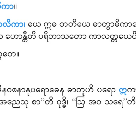
ိကာ
။
လိကာ၊
ယေ ဣဓ တတိယေ ဓာတွာဓိကာရေ ဝ
ဟောန္တီတိ ပရိဘာသတော ကာလတ္တယေပိ ဟ
္တတေ။
နဝစနာနုပရောဓေန ဓာတူဟိ ပရော
ဣ
ကာ
၊ ‘‘အညေသု စာ’’တိ ဝုဒ္ဓိ၊ ‘‘ဩ အဝ သရေ’