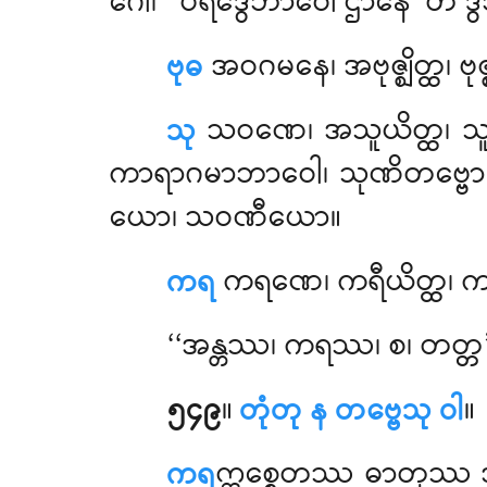
ဂေါ၊ ‘‘ပရဒွေဘာဝေါ ဌာနေ’’တိ ဒွိဘ
ဗုဓ
အဝဂမနေ၊ အဗုဇ္ဈိတ္ထ၊ ဗုဇ
သု
သဝဏေ၊ အသူယိတ္ထ၊ သ
ကာရာဂမာဘာဝေါ၊ သုဏိတဗ္ဗော
ယော၊ သဝဏီယော။
ကရ
ကရဏေ၊ ကရီယိတ္ထ၊ 
‘‘အန္တဿ၊ ကရဿ၊ စ၊ တတ္တ’’န
၅၄၉
။
တုံ
တု န တဗ္ဗေသု ဝါ
။
ကရ
ဣစ္စေတဿ ဓာတုဿ