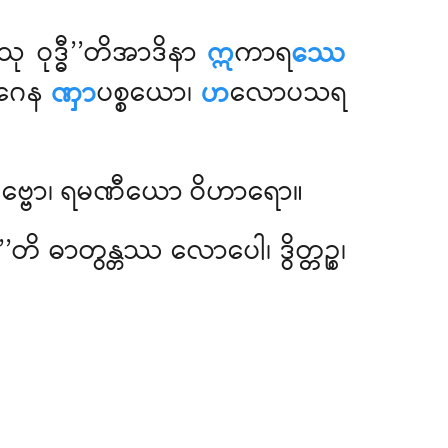
 ဝုဒ္ဓီ’’တိအာဒိနာ
ဣ
ကာရ
ဿေ
ာဂေန
ဏှာ
ပစ္စယော၊
ဟ
လောပသရ
တဗ္ဗော၊ ရမဏီယော ဝိဟာရော။
’’တိ ဓာတွန္တဿ လောပေါ၊ ဒွိတ္တဉ္စ၊