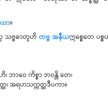
နီယာ
။
ု သဗ္ဗဓာတူဟိ
တဗ္ဗ အနီယ
ဣစ္စေတေ ပစ္စ
၊ ဘာဝေ ကိစ္စာ ဘဝန္တိ တေ၊
္ထေ၊ အရဟသက္ကတ္ထဒီပကာ။