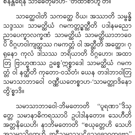
စနန္တရေန သာဓေတုမာဟ- ‘တထာစာဟူ’တိ။
သာတ္ထေဝါတိ သကတ္ထေ ဝိယ၊ အဿာတိ သမ္ဗန္ဓိ
သဒ္ဒဿ၊ သာမတ္ထိယံ ဂမကတ္တဉ္စတ္ထီတိ ပဒါနမညော
ညာပေက္ခာလက္ခဏံ သာမတ္ထိယံ သာမတ္ထိယာဘာဝေ
ပိ ဝိဂ္ဂဟဝါကျတ္ထဿ ဂမကတ္တံ ဝါ အတ္ထီတိ အတ္ထော၊ ဂု
ရုနော ကုလံ ဒါသဿ ဘရိယာတိ ဝိဂ္ဂဟော၊ အထာ
တြ ဗြာဟ္မဏဿ ဥစ္စေ’ဣစ္စာဒေါ သာမတ္ထိယံ ဂမက
တ္တံ ဝါ နတ္ထီတိ ကုတော-ဝသိတံ၊ ယေန တဒါဘာဝါတြ
သမာသာဘာဝေါ ဝဏ္ဏီယတေစ္စာဟ-‘သာမတ္ထျာဒိနော
တွိ’စ္စာဒိ။
သမာသာဘာဝေါ-ဘိမတောတိ ‘‘ပူရဏာ’’ဒိသု
တ္တေ သမာနာဓိကရဿာပိ ဥပါဒါနတော။ သေဟီတိ
အတ္တနိယေဟိ၊ နာဘိမတောတိ ‘‘စယုတ္တေဟိ သေဟိ
အသမာသိတေဟိ ဆဋ္ဌီသမာသပ္ပဋိသေဓောဝတ္တဗ္ဗော’’