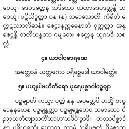
ဝေယျ၊ ဒေဝဒတ္တေန သဒိသော ယထာဒေဝဒတ္တန္တိ ဘ
ဝေယျ၊ ပဋိသိဒ္ဓတ္တာ ပန (န) သမာသောတိ၊ ကိခီတိ မ
က္ကဋဿာဘိဓာနံ။ ဇေဋ္ဌာနုက္ကမေနာတိ ဝုတ္တတ္တာ အနု
ဇေဋ္ဌန္တိ တတိယန္တတာ ဂမျတေ။ စက္ကေန ယုဂပဒိ သစ
က္ကံ။
၄။ ယာဝါဝဓာရဏေ
အမတ္တာနံ ယတ္တကော ပရိစ္ဆေဒေါ ယာဝါမတ္တံ။
၅။ ပယျပါဗဟိတိရော ပုရေပစ္ဆာဝါပဉ္စမျာ
ပဉ္စမျာတိ
ကသ္မာ ဝုတ္တံ နနု အဝုတ္တေပိ တသ္မိံ ဝက္ခ
မာနနယေန ပဉ္စမျန္တတ္တာ ပဉ္စမျန္တေဟေဝ သမာသော ဝိ
ညာယတီတျာသင်္ကိယာဟ‘ယဒိပိ’စ္စာဒိ။ တထာပိစ္စာဒိ
နာ ပရိဟရတိ၊ ဟောတု ကာမံ ‘ပရိပဗ္ဗတံ ဝိဇ္ဇောတ