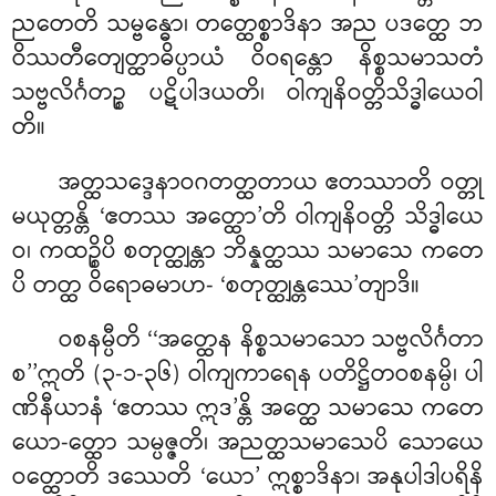
ညတေတိ သမ္ဗန္ဓော၊ တတ္ထေစ္စာဒိနာ အည ပဒတ္ထေ ဘ
ဝိဿတီတျေတ္ထာဓိပ္ပာယံ ဝိဝရန္တော နိစ္စသမာသတံ
သဗ္ဗလိင်္ဂတဉ္စ ပဋိပါဒယတိ၊ ဝါကျနိဝတ္တိသိဒ္ဓါယေဝါ
တိ။
အတ္ထသဒ္ဒေနာဝဂတတ္ထတာယ ဧတဿာတိ ဝတ္တု
မယုတ္တန္တိ ‘ဧတဿ အတ္ထော’တိ ဝါကျနိဝတ္တိ သိဒ္ဓါယေ
ဝ၊ ကထဉ္စိပိ စတုတ္ထျန္တာ ဘိန္နတ္ထဿ သမာသေ ကတေ
ပိ တတ္ထ ဝိရောဓမာဟ- ‘စတုတ္ထျန္တဿေ’တျာဒိ။
ဝစနမ္ပီတိ ‘‘အတ္ထေန နိစ္စသမာသော သဗ္ဗလိင်္ဂတာ
စ’’ဣတိ (၃-၁-၃၆) ဝါကျကာရေန ပတိဋ္ဌိတဝစနမ္ပိ၊ ပါ
ဏိနီယာနံ ‘ဧတဿ ဣဒ’န္တိ အတ္ထေ သမာသေ ကတေ
ယော-တ္ထော သမ္ပဇ္ဇတိ၊ အညတ္ထသမာသေပိ သောယေ
ဝတ္ထောတိ ဒဿေတိ ‘ယော’ ဣစ္စာဒိနာ၊ အနုပါဒါပရိနိ