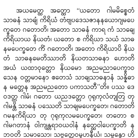
အယမေတ္ထ အတ္ထော ‘‘ယတော ဂါမမိစ္စေတံ
သာဓနံ သာဓျံ ကိရိယံ တံဗျပဒေသဇာနနယောဂျမပေ
က္ခတေ ဂတောတိ၊ အတော သာဓနံ ကာရ ကံ
သာဓျေ
ကိရိယာယ နိယတံ၊ ယတော စ ကိရိယာ သယံ သာဓ
နမပေက္ခတေ ကိံ ဂတောတိ၊ အတော ကိရိယာပိ နိယ
တံ သာဓနမေတိဿာတိ နိယတသာဓနာ ဟောတိ
အယံ ယထာဝုတ္တော နိယမော အညမညာပေက္ခာဝ
သေန ဝတ္တမာနော ဧတေသံ သာဓျသာဓနာနံ သန္နိဓာ
န မတ္တေန အညမညတော ပကာသတီ’’တိ။ ပဿ ဒေ
ဝဒတ္တ ဂါမံ၊ ဂတော ယညဒတ္တော ဂုရုကုလံတျတြ တု
ဂါမန္တိ သာဓနံ ပဿေတိ သာဓျမပေက္ခတေ၊ ဂတောတိ
ဂမနကိရိယာ တု ဂုရုကုလမပေက္ခတေ၊ တတော စ
ဂါမဂတာနံ ဝါကျန္တရာဝယဝါနံ နတ္ထေဝါပေက္ခာတိ န
ဘဝတိ သမာသော၊ သဗ္ဗတ္ထေဝမူဟနီယံ၊ သမ္ဗန္ဓော ဟိ