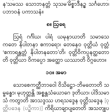
န‘သမဿ သောဘနတ္တံ သုသမ’မိစ္စာဒီနဉ္စ သင်္ဂဟော၊
ပဘာဝနံ ပကာသနံ။
၈။ ဩရေ
ဩရံ ဂင်္ဂါယ၊ ပါရံ ယမုနာယာတိ သမာသေ
ကတေ နိပါတနာ ဧကာရော၊ တေနေဝ ဝုတ္တိယံ ဝုတ္တံ
‘ဧကာရန္တတ္တံ နိပါတနတော’တိ၊ ဝုတ္တိဝိကပ္ပနတ္ထတော
တိ ဝုတ္တိယာ ဝိကပ္ပော အတ္ထော ယဿာတိ ဝိဂ္ဂဟော။
၁၀။ အမာ
သောစေကတ္ထီဘာဝေါ ဝိသိဋ္ဌော-ဘိမတောတိ သ
မ္ဗန္ဓော၊ မုဟုတ္တန္တိ အစ္စန္တသံယောဂေ ဒုတိယာ၊ ပါဒိသမာ
သံ ကတွာတိ အာသဒ္ဒဿ ဟရသဒ္ဒေန ဝုတ္တိသဒ္ဒေန
[ဝု
တ္တိပဒေန (ပဉ္စိကာ)]
ကိရိယာချာပျတေတိ အသတျုပ