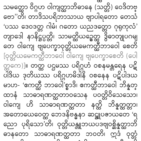
သမတ္ထော ဝိဂ္ဂဟ ဝါကျတ္ထာဘိဓာနေ (သတ္တိ) ဝေဒိတဗ္
ဗော’’တိ၊ တာဒိသပရိဘာသာယ ဗျာပါရတော တေသံ
‘ပဿ ဒေဝဒတ္တ ဂါမံ၊ ဂတော ယညဒတ္တော ဂုရုကုလံ’
တျာဒေါ နာနိဋ္ဌပ္ပတ္တိ၊ သာမတ္ထိယဉ္စေတ္ထ ဒွိဓာတျုပဂမျ
တေ ဝါကျေ ဗျပေက္ခာဝုတ္တိယမေကတ္ထီဘာဝေါ စေတိ
[ဝုတ္တိယမေကတ္ထီဘာဝေါ ဝါကျေ ဗျပေက္ခာစေတိ (ပေါ
တ္ထကေ)]
။ တတ္ထ ပဌမဿ ပရိဂ္ဂဟံ ဝစနမန္တရေန ပဋိ
ပါဒိယ ဒုတိယဿ ပရိဂ္ဂဟမိဒါနိ ဝစနေန ပဋိပါဒယ
မာဟ- ‘ဧကတ္ထီ ဘာဝေါ’စ္စာဒိ၊ ဧကတ္ထီဘာဝေါ ဘိန္နတ္
ထာနံ သာဓာရဏတ္ထတာဝသေန ပဝတ္တိဝိသေသော၊
ဝါကျေ ဟိ သာဓာရဏတ္ထတာ နတ္ထိ ဘိန္နတ္ထတ္တာ၊
အတောယေဝေတ္ထ ဘေဒနိဗန္ဓနာ ဆဋ္ဌျုပဇာယတေ ‘ရ
ညော ပုရိသော’တိ၊ ဝုတ္တိယန္တူဘယပဒဗျဝစ္ဆိန္နတ္ထာဘိ
ဓာနတော သာဓာရဏတ္ထတာ ဘဝတိ၊ ဣဒံ ဝုတ္တံ