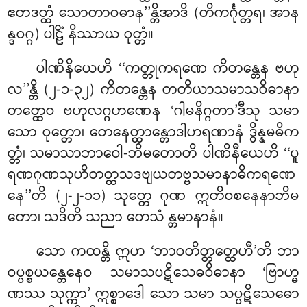
ဧတဒတ္ထံ သောတာဝဓာန’’န္တိအာဒိ (တိကင်္ဂုတ္တရ၊ အာန
န္ဒဝဂ္ဂ) ပါဠိံ နိဿာယ ဝုတ္တံ။
ပါဏိနိယေဟိ ‘‘ကတ္တုကရဏေ ကိတန္တေန ဗဟု
လ’’န္တိ (၂-၁-၃၂) ကိတန္တေန တတိယာသမာသဝိဓာနာ
တတ္ထေဝ ဗဟုလဂ္ဂဟဏေန ‘ဂါမနိဂ္ဂတာ’ဒီသု သမာ
သော ဝုတ္တော၊ တေနေတ္ထာန္တောဒါဟရဏာနံ ဒွိန္နမဓိက
တ္တံ၊ သမာသာဘာဝေါ-ဘိမတောတိ ပါဏိနီယေဟိ ‘‘ပူ
ရဏဂုဏသုဟိတတ္ထသဒဗျယတဗ္ဗသမာနာဓိကရဏေ
နေ’’တိ (၂-၂-၁၁) သုတ္တေ ဂုဏ ဣတိဝစနေနာဘိမ
တော၊ သဒိတိ သညာ တေသံ န္တမာနာနံ။
သော ကထန္တိ ဣဟ ‘ဘာဝတိတ္တတ္ထေဟီ’တိ ဘာ
ဝပ္ပစ္စယန္တေနေဝ သမာသပဋိသေဓဝိဓာနာ ‘ဗြာဟ္မ
ဏဿ သုက္ကာ’ ဣစ္စာဒေါ သော သမာ သပ္ပဋိသေဓော