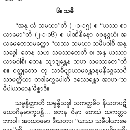
၆။ သမီ
‘‘အနု ယံ သမယာ’’တိ (၂-၁-၁၅) စ ‘‘ယဿ စာ
ယာမော’’တိ (၂-၁-၁၆) စ ပါဏိနိနော ဝစနဒွယံ၊ အ
ယမေတေသမတ္ထော ‘‘ယဿ သမယာ သမီပဝါစီ အနု
သဒ္ဒေါ၊ တေန သဟ သမဿတေတိ စ၊ အနု ယဿာ
ယာမဝါစီ၊ တေန သျာဒျန္တေန သဟ သမဿတေ’’တိ
စ။ ဝတ္ထုတော တု သာမီပျာယာမဝန္တာနမနိဒ္ဒေသေပိ
သာမတ္ထိယာ တဒါက္ခေပေါတိ ဒဿေန္တော အာဟ-‘သ
မီပါယာမာန’မိစ္စာဒိ။
သမ္ဗန္ဓိတ္တာတိ သမ္ဗန္ဓိသဒ္ဒါ သကတ္ထမိဝ နိယတပဋိ
ယောဂိနမာက္ခပန္တိ… တေန ဝိနာ တေသံ သကတ္ထာ
ဘာဝါ။ အာယာမော ဒီဃတာ၊ ‘‘ယဿ သမီပါယာမေ