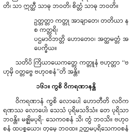
တိ၊ သာ ဣတ္ထီ သာဓု ဘဝတိ၊ စိတ္တံ သာဓု ဘဝတိ။
ဥတ္တတ္တာ ကတ္တု အာချာတေ၊ တတိယာ န
စ ကတ္တရိ၊
ပဌမာဝိဘတ္တိ ဟောတေဝ၊ အတ္ထမတ္တံ အ
ပေက္ခိယ။
သတိပိ ကြိယာယေကတ္တေ ကတ္တူနံ ဗဟုတ္တာ ‘‘ဗ
ဟုမှိ ဝတ္တဗ္ဗေ ဗဟုဝစနံ’’တိ အန္တိ။
၁၆၁။ ကွစိ ဝိကရဏာနန္တိ
ဝိကရဏာနံ ကွစိ လောပေါ ဟောတီတိ လဝိက
ရဏဿ လောပေါ၊ သေသံ ပုရိမသဒိသံ။ တေ ပုရိသာ
ဘဝန္တိ။ မဇ္ဈိမပုရိ- သေကဝစနံ
သိ၊ တွံ ဘဝသိ။ ဗဟုဝ
စနံ ထပစ္စယော၊ တုမှေ ဘဝထ။ ဥတ္တမပုရိသေကဝစနံ