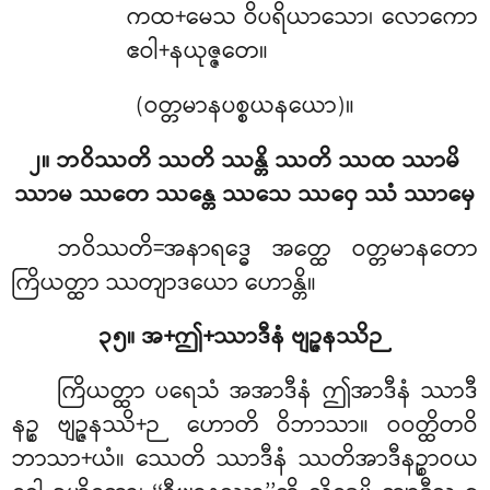
ကထ+မေသ ဝိပရိယာသော၊ လောကော
ဧဝါ+နယုဇ္ဇတေ။
(ဝတ္တမာနပစ္စယနယော)။
၂။ ဘဝိဿတိ ဿတိ ဿန္တိ ဿတိ ဿထ ဿာမိ
ဿာမ ဿတေ ဿန္တေ ဿသေ ဿဝှေ ဿံ ဿာမှေ
ဘဝိဿတိ=အနာရဒ္ဓေ အတ္ထေ ဝတ္တမာနတော
ကြိယတ္ထာ ဿတျာဒယော ဟောန္တိ။
၃၅။ အ+ဤ+ဿာဒီနံ ဗျဉ္ဇနဿိဉ
ကြိယတ္ထာ ပရေသံ အအာဒီနံ ဤအာဒီနံ ဿာဒီ
နဉ္စ ဗျဉ္ဇနဿိ+ဉ ဟောတိ ဝိဘာသာ။ ဝဝတ္ထိတဝိ
ဘာသာ+ယံ။ ဿေတိ ဿာဒီနံ ဿတိအာဒီနဉ္စာဝယ