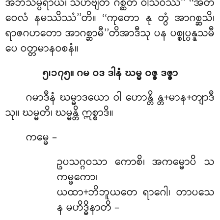
အဘိသမ္ပရာယံ၊ သဟဗျတံ ဂစ္ဆတိ ဝါသဝဿ’’ ‘‘အတိ
ဝေလံ နမဿိဿံ’’တိ။ ‘‘ကုတော နု တွံ အာဂစ္ဆသိ၊
ရာဇဂဟတော အာဂစ္ဆာမီ’’တိအာဒီသု ပန ပစ္စုပ္ပန္နသမီ
ပေ ဝတ္တမာနဝစနံ။
၅၊၁၇၅။ ဂမ ဝဒ ဒါနံ ဃမ္မ ဝဇ္ဇ ဒဇ္ဇာ
ဂမာဒီနံ ဃမ္မာဒယော ဝါ ဟောန္တိ န္တ+မာန+တျာဒီ
သု။ ဃမ္မတိ၊ ဃမ္မန္တိ ဣစ္စာဒိ။
ကမ္မေ –
ဥပသဂ္ဂဝသာ ကောစိ၊ အကမ္မောပိ သ
ကမ္မကော၊
ယထာ+ဘိဘူယတေ ရာဂေါ၊ တာပသေ
န မဟိဒ္ဓိနာတိ –