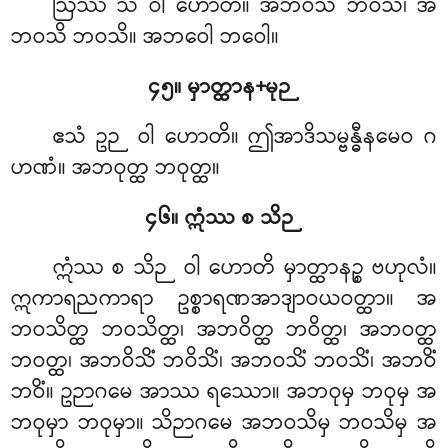
ဩဿ သိ ဝါ ဟောတိ။ အဘဝိသိ ဘဝိသိ၊ အ
ဘဝသိ ဘဝသိ။ အဘဝေါ ဘဝေါ။
၄၅။ မှာတ္ထာန+မုဉ
ဧသံ
ဥဉ ဝါ ဟောတိ။ ဤအာဒိသမ္ဗန္ဓီနမေဝ ဂ
ဟဏံ။ အဘဝုတ္ထ ဘဝုတ္ထ။
၄၆။ ဣံဿ စ သိဉ
ဣံဿ စ သိဉ ဝါ ဟောတိ မှာတ္ထာနဉ္စ ဗဟုလံ။
ဣကာရညကာရာ ဥစ္စာရဏအာဒျာဝယဝတ္ထာ။ အ
ဘဝသိတ္ထ ဘဝသိတ္ထ၊ အဘဝိတ္ထ ဘဝိတ္ထ၊ အဘဝတ္ထ
ဘဝတ္ထ၊ အဘဝိသိံ ဘဝိသိံ၊ အဘဝသိံ ဘဝသိံ၊ အဘဝိံ
ဘဝိံ။ ဥဉာဂမေ အာဿ ရဿော။ အဘဝုမှ ဘဝုမှ အ
ဘဝုမှာ ဘဝုမှာ။ သိဉာဂမေ အဘဝသိမှ ဘဝသိမှ အ