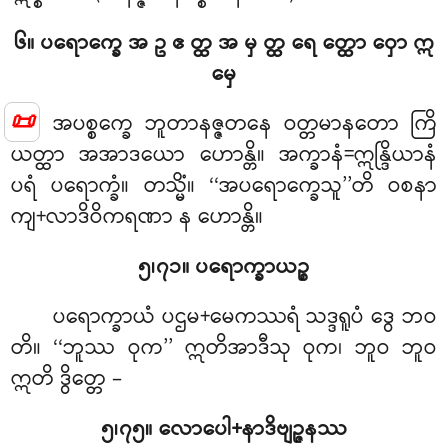
၆။ ပရောက္ခေ အ ဥ ဧ တ္ထ အ မှ တ္ထ ရေ တ္ထော ဝှော ဣ
မှေ
📜
အပစ္စက္ခေ ဘူတာနဇ္ဇတနေ ဝတ္တမာနတော ကြိ
ယတ္ထာ အအာဒယော ဟောန္တိ။ အက္ခာနံ=ဣန္ဒြိယာနံ
ပရံ ပရောက္ခံ။ တသ္မိံ။ ‘‘အပရောက္ခေသူ’’တိ ဝစနာ
ကျ+လာဒိဝိကရဏာ န ဟောန္တိ။
၅၊၇၁။ ပရောက္ခာယဉ္စ
ပရောက္ခာယံ ပဌမ+မေကဿရံ သဒ္ဒရူပံ ဒွေ ဘဝ
တိ။ ‘‘ဘူဿ ဝုက’’ ဣတိအာဒီသု ဝုက၊ ဘူဝ ဘူဝ
ဣတိ ဒွိတ္တေ –
၅၊၇၅။ လောပေါ+နာဒိဗျဉ္ဇနဿ