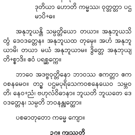
ဒုတိယာ ဟောတိ ကမ္မဿ၊ ဝုတ္တတ္တာ ပဌ
မာပိ+ဓ။
အနုဘူယန္တိ သမ္ပတ္တိယော တယာ။ အနုဘူယသိ
တွံ ဒေဝဒတ္တေန။ အနုဘူယထ တုမှေ။ အဟံ အနုဘူ
ယာမိ၊ တယာ မယံ အနုဘူယာမ။ ဒွိတ္တေ အနုဘုယျ
တိ+စ္စာဒိ။ ဧဝံ ပရစ္ဆက္ကေ။
ဘာဝေ အဒဗ္ဗဝုတ္တိနော ဘာဝဿ ဧကတ္တာ ဧက
ဝစနမေဝ။ တဉ္စ ပဌမပုရိသေကဝစနေယေဝ သမ္ဘဝ
တိ၊ နေဝ+ညံ၊ ဗဟုလံဝိဓာနာ။ ဘူယတိ ဘူယတေ ဒေ
ဝဒတ္တေန၊ သမ္ပတိ ဘဝနန္တျတ္ထော။
ပစဓာတုတော ကမ္မေ ကျော။
၃၇။ ကျဿတိ