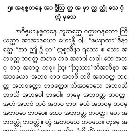
၅။ အနဇ္ဇတနေ အာ ဦဩ တ္ထ အ မှာ တ္ထ တ္ထုံ သေ ဝှံ
ဣံ မှသေ
အဝိဇ္ဇမာနဇ္ဇတနေ ဘူတတ္ထေ ဝတ္တမာနတော ကြိ
ယတ္ထာ အာအာဒယော ဟောန္တိ ဝါ။ ‘‘ဧယျာထာ’’ဒိနာ
တ္ထေ ‘‘အာ ဤ ဦ မှာ’’ ဣစ္စာဒိနာ ရဿေ စ သော အ
ဘဝတ္ထ ဘဝတ္ထ အဘဝ ဘဝ အဘဝါ ဘဝါ၊ တေ အဘ
ဝု ဘဝု အဘဝူ ဘဝူ။ ဩ၊ ‘‘ဩဿာ’’တိအာဒိနာ အ
အာဒယော၊ အဘဝ ဘဝ အဘဝိ ဘဝိ အဘဝတ္ထ ဘဝ
တ္ထ အဘဝတ္ထော ဘဝတ္ထော၊ သိအာဒေသေ အဘဝသိ
ဘဝသိ အဘဝေါ ဘဝေါ။ တုမှေ အဘဝတ္ထ ဘဝတ္ထ။
အဟံ အဘဝံ ဘဝံ အဘဝ ဘဝ၊ မယံ အဘဝမှ ဘဝမှ
အဘဝမှာ ဘဝမှာ။ သော အဘဝတ္ထ ဘဝတ္ထ။ တေ အ
ဘဝတ္ထုံ ဘဝတ္ထုံ။ တွံ အဘဝသေ ဘဝသေ။ တုမှေ အ