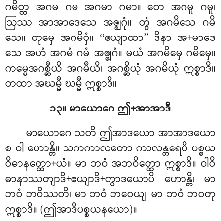
ဂမိတ္ထ အဂမ ဂမ အဂမာ ဂမာ။ တေ အဂမူ ဂမူ၊
ဩဿ အာအာဒေသေ အဇ္ဈဂုံ။ တွံ အဂမိသေ ဂမိ
သေ။ တုမှေ အဂမိဝှံ။ ‘‘ဧယျာထာ’’ ဒိနာ အ+မာဒေ
သေ အဟံ အဂမံ ဂမံ အဇ္ဈဂံ။ မယံ အဂမိမှေ ဂမိမှေ။
ကမ္မေအဂစ္ဆီယိ အဂမီယိ၊ အဂစ္ဆိယုံ အဂမိယုံ ဣစ္စာဒိ။
တထာ အဃမ္မီ ဃမ္မီ ဣစ္စာဒိ။
၁၃။ မာယောဂေ ဤ+အာအာဒီ
မာယောဂေ
သတိ ဤအာဒယော အာအာဒယော
စ ဝါ ဟောန္တိ။ သကကာလတော ကာလန္တရေပိ ပစ္စယ
ဝိဓာနတ္ထော+ယံ။ မာ ဘဝံ အဘဝိတ္ထော ဣစ္စာဒိ။ ဝါဝိ
ဓာနာဿတျာဒိ+ဧယျာဒိ+တွာဒယောပိ ဟောန္တိ၊ မာ
ဘဝံ ဘဝိဿတိ၊ မာ ဘဝံ ဘဝေယျ၊ မာ ဘဝံ ဘဝတု
ဣစ္စာဒိ။ (ဤအာဒိပစ္စယနယော)။