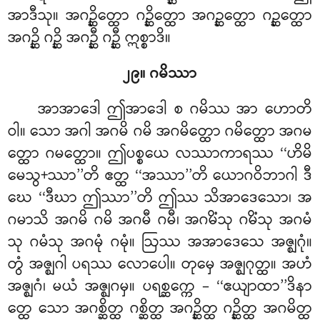
အာဒီသု။ အဂဉ္ဆိတ္ထော ဂဉ္ဆိတ္ထော အဂဉ္ဆတ္ထော ဂဉ္ဆတ္ထော
အဂဉ္ဆိ ဂဉ္ဆိ အဂဉ္ဆီ ဂဉ္ဆီ ဣစ္စာဒိ။
၂၉။ ဂမိဿာ
အာအာဒေါ ဤအာဒေါ စ ဂမိဿ အာ ဟောတိ
ဝါ။ သော အဂါ အဂမိ ဂမိ အဂမိတ္ထော ဂမိတ္ထော အဂမ
တ္ထော ဂမတ္ထော။ ဤပစ္စယေ လဿာကာရဿ ‘‘ဟိမိ
မေသွ+ဿာ’’တိ ဧတ္ထ ‘‘အဿာ’’တိ ယောဂဝိဘာဂါ ဒီ
ဃေ ‘‘ဒီဃာ ဤဿာ’’တိ ဤဿ သိအာဒေသော၊ အ
ဂမာသိ အဂမိ ဂမိ အဂမီ ဂမီ၊ အဂမိံသု ဂမိံသု အဂမံ
သု ဂမံသု အဂမုံ ဂမုံ။ ဩဿ အအာဒေသေ အဇ္ဈဂုံ။
တွံ အဇ္ဈဂါ ပရဿ လောပေါ။ တုမှေ အဇ္ဈဂုတ္ထ။ အဟံ
အဇ္ဈဂံ၊ မယံ အဇ္ဈဂမှ။ ပရစ္ဆက္ကေ – ‘‘ဧယျာထာ’’ဒိနာ
တ္ထေ သော အဂစ္ဆိတ္ထ ဂစ္ဆိတ္ထ အဂဉ္ဆိတ္ထ ဂဉ္ဆိတ္ထ အဂမိတ္ထ