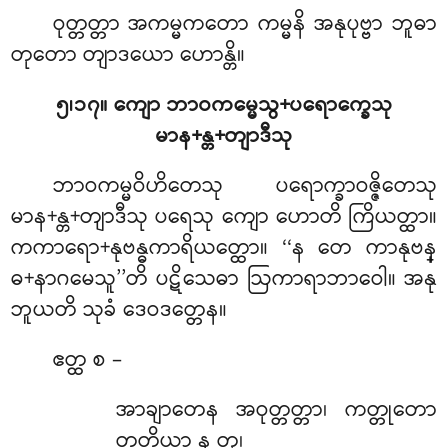
ဝုတ္တတ္တာ အကမ္မကတော ကမ္မနိ အနုပုဗ္ဗာ ဘူဓာ
တုတော တျာဒယော ဟောန္တိ။
၅၊၁၇။ ကျော
ဘာဝကမ္မေသွ+ပရောက္ခေသု
မာန+န္တ+တျာဒီသု
ဘာဝကမ္မဝိဟိတေသု ပရောက္ခာဝဇ္ဇိတေသု
မာန+န္တ+တျာဒီသု ပရေသု ကျော ဟောတိ ကြိယတ္ထာ။
ကကာရော+နုဗန္ဓကာရိယတ္ထော။ ‘‘န တေ ကာနုဗန္
ဓ+နာဂမေသူ’’တိ ပဋိသေဓာ ဩကာရာဘာဝေါ။ အနု
ဘူယတိ သုခံ ဒေဝဒတ္တေန။
ဧတ္ထ စ –
အာချာတေန အဝုတ္တတ္တာ၊ ကတ္တုတော
တတိယာ န တု၊