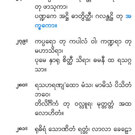
တု ဖာသုကာ၊
ပဏ္ဍကေ အဋ္ဌိ ဓာတွိတ္ထီ၊ ဂလန္တဋ္ဌိ တု
အ
က္ခကော။
။
ကပ္ပရော တု ကပါလံ ဝါ၊ ကဏ္ဍရာ တု
၂၇၉
မဟာသိရာ၊
ပုမေ နှာရု စိတ္ထီ သိရာ၊ ဓမနီ ထ ရသဂ္ဂ
သာ။
။
ရသဟရဏျ’ထော မံသ၊ မာမိသံ ပိသိတံ
၂၈၀
ဘဝေ၊
တိလိင်္ဂိကံ တု ဝလ္လူရ၊ မုတ္တတ္တံ အထ
လောဟိတံ။
။
ရုဓိရံ သောဏိတံ ရတ္တံ၊ လာလာ ခေဠော
၂၈၁