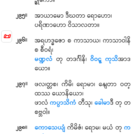
ဉ္စုကော။
။
အာယာမော ဒီဃတာ ရောဟော၊
၂၉၅
ပရိဏာဟော ဝိသာလတာ။
📜
။
အရဟဒ္ဓဇော စ ကာသာယ၊ ကာသာဝါနိ
၂၉၆
စ စီဝရံ၊
မဏ္ဍလံ
တု တဒင်္ဂါနိ၊
ဝိဝဋ္ဋ ကုသိ
အာဒ
ယော။
။
ဖလ၊တ္တစ၊ ကိမိ၊ ရောမာ၊ နျေတာ ဝတ္
၂၉၇
ထဿ ယောနိယော၊
ဖာလံ
ကပ္ပာသိကံ
တီသု၊
ခေါမာ
ဒီ တု တ
စဗ္ဘဝါ။
။
ကောသေယျံ
ကိမိဇံ၊ ရောမ၊ မယံ တု
က
၂၉၈