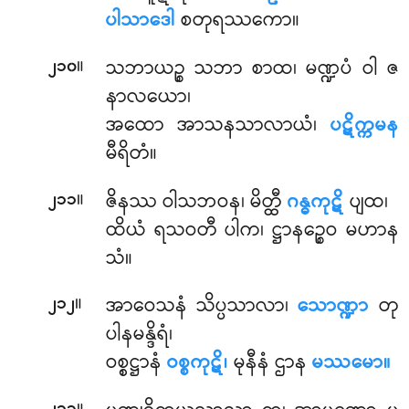
ပါသာဒေါ
စတုရဿကော။
။
သဘာယဉ္စ သဘာ စာထ၊ မဏ္ဍပံ ဝါ ဇ
၂၁၀
နာလယော၊
အထော အာသနသာလာယံ၊
ပဋိက္ကမန
မီရိတံ။
။
ဇိနဿ ဝါသဘဝန၊ မိတ္ထီ
ဂန္ဓကုဋိ
ပျထ၊
၂၁၁
ထိယံ ရသဝတီ ပါက၊ ဋ္ဌာနဉ္စေဝ မဟာန
သံ။
။
အာဝေသနံ သိပ္ပသာလာ၊
သောဏ္ဍာ
တု
၂၁၂
ပါနမန္ဒိရံ၊
ဝစ္စဋ္ဌာနံ
ဝစ္စကုဋိ၊
မုနီနံ ဌာန
မဿမော။
။