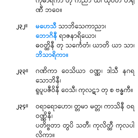
ကုမာရိကာ တု ကညာ ထ၊ ယုဝတီ တရု
ဏီ ဘဝေ။
။
မဟေသီ
သာဘိသေကာညာ၊
၂၃၂
ဘောဂိနီ
ရာဇနာရိယော၊
ဓဝတ္ထိနီ တု သင်္ကေတံ၊ ယာတိ ယာ သာ၊
ဘိသာရိကာ။
။
ဂဏိကာ
ဝေသိယာ ဝဏ္ဏ၊ ဒါသီ နဂရ
၂၃၃
သောဘိနီ၊
ရူပူပဇီဝိနီ ဝေသီ၊ ကုလဋာ တု စ ဗန္ဓကီ။
။
ဝရာရောဟော၊ တ္တမာ မတ္တ၊ ကာသိနီ ဝရ
၂၃၄
ဝဏ္ဏိနီ၊
ပတိဗ္ဗတာ တွပိ သတီ၊ ကုလိတ္ထီ ကုလပါ
လိကာ။