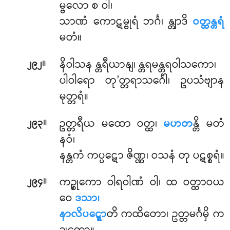
မ္ဗလော စ ဝါ၊
သာဏံ ကောဋမ္ဗုရံ ဘင်္ဂ၊ န္တျာဒိ
ဝတ္ထန္တရံ
မတံ။
။
နိဝါသန န္တရီယာနျ၊ န္တရမန္တရဝါသကော၊
၂၉၂
ပါဝါရော တု’တ္တရာသင်္ဂေါ၊ ဥပသံဗျာန
မုတ္တရံ။
။
ဥတ္တရီယ မထော ဝတ္ထ၊
မဟတ
န္တိ မတံ
၂၉၃
နဝံ၊
နန္တကံ ကပ္ပဋော ဇိဏ္ဏ၊ ဝသနံ တု ပဋစ္စရံ။
။
ကဉ္စုကော ဝါရဝါဏံ ဝါ၊ ထ ဝတ္ထာဝယ
၂၉၄
ဝေ
ဒသာ၊
နာလိပဋ္ဋော
တိ ကထိတော၊ ဥတ္တမင်္ဂမှိ က