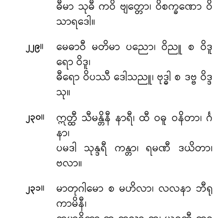
ဓီမာ သုဓီ ကဝိ ဗျတ္တော၊ ဝိစက္ခဏော ဝိ
သာရဒေါ။
။
မေဓာဝီ မတိမာ ပညော၊ ဝိညူ စ ဝိဒူ
၂၂၉
ရော ဝိဒူ၊
ဓီရော ဝိပဿီ ဒေါသညူ၊ ဗုဒ္ဓါ စ ဒဗ္ဗ ဝိဒ္ဒ
သု။
။
ဣတ္ထီ သီမန္တိနီ နာရီ၊ ထီ ဝဓူ ဝနိတာ၊ င်္ဂ
၂၃၀
နာ၊
ပမဒါ သုန္ဒရီ ကန္တာ၊ ရမဏီ ဒယိတာ၊
ဗလာ။
။
မာတုဂါမော စ မဟိလာ၊ လလနာ ဘီရု
၂၃၁
ကာမိနီ၊