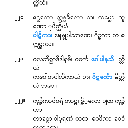
တ္ထိယံ။
။
ဧဠကော ဣန္ဒခီလော ထ၊ ထမ္ဘော ထူ
၂၂၀
ဏော ပုမိတ္ထိယံ၊
ပါဋိကာ၊
ဍ္ဎေန္ဒုပါသာဏေ၊ ဂိဉ္ဇကာ တု စ
ဣဋ္ဌကာ။
။
ဝလဘိစ္ဆာဒိဒါရုမှိ၊ ဝင်္ကေ
ဂေါပါနသီ၊
တ္ထိ
၂၂၁
ယံ၊
ကပေါတပါလိကာယံ တု၊
ဝိဋင်္ကော
နိတ္ထိ
ယံ ဘဝေ။
။
ကုဉ္စိကာဝိဝရံ
တာဠ၊ စ္ဆိဂ္ဂလော ပျထ ကုဉ္စိ
၂၂၂
ကာ၊
တာဠော’ဝါပုရဏံ စာထ၊ ဝေဒိကာ ဝေဒိ
ကထျတေ။