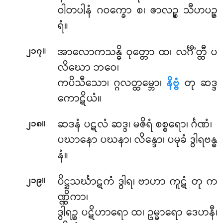
ဝါတပါနံ ဂဝက္ခော စ၊ ဇာလဉ္စ သီဟပဉ္ဇ
ရံ။
။
အာလောကသန္ဓိ ဝုတ္တော ထ၊ လင်္ဂီ’တ္ထီ ပ
၂၁၇
လိဃော ဘဝေ၊
ကပိသီသော၊ ဂ္ဂလတ္ထမ္ဘော၊
နိဗ္ဗံ
တု ဆဒ္ဒ
ကောဋိယံ။
။
ဆဒနံ ပဋလံ ဆဒ္ဒ၊ မဇိရံ စစ္စရော၊ င်္ဂဏံ၊
၂၁၈
ပဃာနော ပဃနာ၊ လိန္ဒော၊ ပမုခံ ဒွါရဗန္ဓ
နံ။
။
ပိဋ္ဌသင်္ဃာဋကံ ဒွါရ၊ ဗာဟာ ကူဋံ တု က
၂၁၉
ဏ္ဏိကာ၊
ဒွါရဉ္စ ပဋိဟာရော ထ၊ ဥမ္မာရော ဒေဟနီ၊