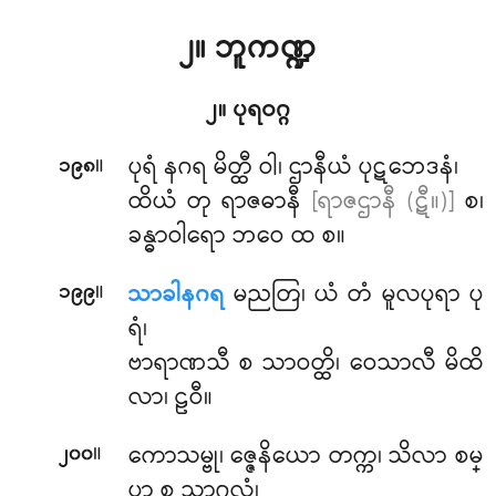
၂။ ဘူကဏ္ဍ
၂။ ပုရဝဂ္ဂ
။
ပုရံ နဂရ မိတ္ထီ ဝါ၊ ဌာနီယံ ပုဋဘေဒနံ၊
၁၉၈
ထိယံ တု ရာဇဓာနီ
[ရာဇဌာနီ (ဋီ။)]
စ၊
ခန္ဓာဝါရော ဘဝေ ထ စ။
။
သာခါနဂရ
မညတြ၊ ယံ တံ မူလပုရာ ပု
၁၉၉
ရံ၊
ဗာရာဏသီ စ သာဝတ္ထိ၊ ဝေသာလီ မိထိ
လာ၊ ဠဝီ။
။
ကောသမ္ဗု၊ ဇ္ဇေနိယော တက္က၊ သိလာ စမ္
၂၀၀
ပာ စ သာဂလံ၊