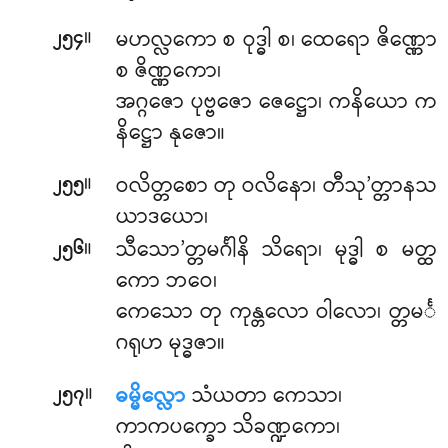
။
မဟလ္လကော စ ဝုဒ္ဓါ စ၊ ထေရော ဇိဏ္ဏော
၂၅၄
စ ဇိဏ္ဏကော၊
အဂ္ဂဇော ပုဗ္ဗဇော ဇေဋ္ဌော၊ ကနိယော က
နိဋ္ဌော နုဇော။
။
ဝလိတ္တစော တု ဝလိနော၊ တီသု’တ္တာနသ
၂၅၅
ယာဒယော၊
။
သီသော’တ္တမင်္ဂါနိ သိရော၊ မုဒ္ဓါ စ မတ္ထ
၂၅၆
ကော ဘဝေ၊
ကေသော တု ကုန္တလော ဝါလော၊ တ္တမင်္
ဂရုဟ မုဒ္ဓဇာ။
။
ဓမ္မိလ္လော
သံယတာ ကေသာ၊
၂၅၇
ကာကပက္ခော သိခဏ္ဍကော၊