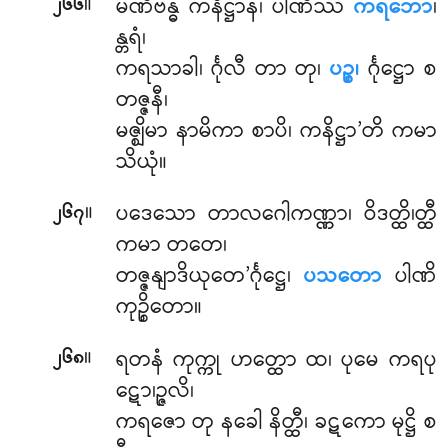
။
မဏိဗန္ဓ ကနိဋ္ဌာနံ၊ ပါဏိဿ
ကရဘော
၊
၂၆၆
န္တရံ၊
ကရသာခါ၊ င်္ဂုလီ တာ တု၊
ပဉ္စ၊
င်္ဂုဋ္ဌော စ
တဇ္ဇနီ၊
မဇ္ဈိမာ နာမိကာ စာပိ၊ ကနိဋ္ဌာ’တိ ကမာ
သိယုံ။
။
ပဒေသော တာလဂေါကဏ္ဏာ၊ ဝိဒတ္ထိ၊တ္ထီ
၂၆၇
ကမာ တတေ၊
တဇ္ဇနျာဒိယုတေ’င်္ဂုဋ္ဌေ၊
ပသတော
ပါဏိ
ကုဉ္စိတော။
။
ရတနံ ကုက္ကု ဟတ္ထော ထ၊ ပုမေ ကရပု
၂၆၈
ဋော၊ဉ္ဇလိ၊
ကရဇော တု နခေါ နိတ္ထီ၊ ခဋကော မုဋ္ဌိ စ