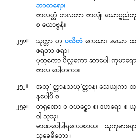
ဘာတရော၊
ဗာလတ္တံ ဗာလတာ ဗာလျံ၊ ယောဗ္ဗညံတု
စ ယောဗ္ဗနံ။
။
သုက္ကာ တု
ပလိတံ
ကေသာ၊ ဒယော ထ
၂၅၁
ဇရတာ ဇရာ၊
ပုထုကော ပိလ္လကော ဆာပေါ၊ ကုမာရော
ဗာလ ပေါတကာ။
။
အထု’ တ္တာနသယု’တ္တာန၊ သေယျကာ ထ
၂၅၂
နပေါပိ စ၊
။
တရုဏော စ ဝယဋ္ဌော စ၊ ဒဟရော စ ယု
၂၅၃
ဝါ သုသု၊
မာဏဝေါဒါရကောစာထ၊ သုကုမာရော
သုခေဓိတော။