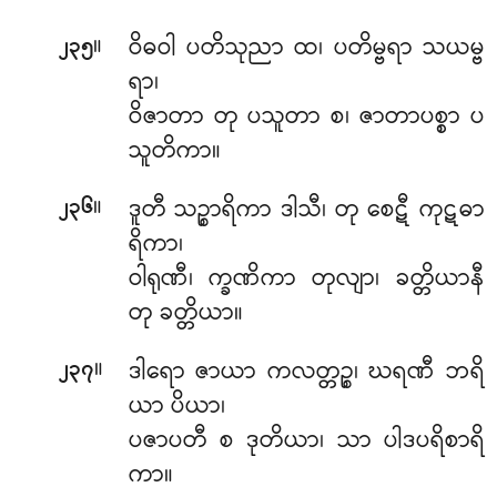
။
ဝိဓဝါ ပတိသုညာ ထ၊ ပတိမ္ဗရာ သယမ္ဗ
၂၃၅
ရာ၊
ဝိဇာတာ တု ပသူတာ စ၊ ဇာတာပစ္စာ ပ
သူတိကာ။
။
ဒူတီ သဉ္စာရိကာ ဒါသီ၊ တု စေဋီ ကုဋဓာ
၂၃၆
ရိကာ၊
ဝါရုဏီ၊ က္ခဏိကာ တုလျာ၊ ခတ္တိယာနီ
တု ခတ္တိယာ။
။
ဒါရော ဇာယာ ကလတ္တဉ္စ၊ ဃရဏီ ဘရိ
၂၃၇
ယာ ပိယာ၊
ပဇာပတီ စ ဒုတိယာ၊ သာ ပါဒပရိစာရိ
ကာ။