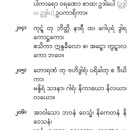
ပါကာရော ဝရဏော စာထ၊ ဥဒါပေါ
[ဥဒ္ဒါ
ပ၊ ဥဒ္ဒါပ]
ဥပကာရိကာ။
။
ကုဋ္ဋံ တု ဘိတ္တိ နာရီ ထ၊ ဂေါပုရံ ဒွါရ
၂၀၄
ကောဋ္ဌကော၊
ဧသိကာ ဣန္ဒခီလော စ၊ အဋ္ဋော တွဋ္ဋာလ
ကော ဘဝေ။
။
တောရဏံ တု ဗဟိဒွါရံ၊ ပရိခါတု စ ဒီဃိ
၂၀၅
ကာ၊
မန္ဒိရံ သဒနာ၊ ဂါရံ၊ နိကာယော နိလယာ၊
လယော။
။
အာဝါသော ဘဝနံ ဝေသ္မံ၊ နိကေတနံ နိ
၂၀၆
ဝေသနံ၊