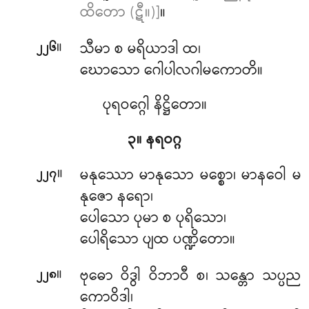
ထိတော (ဋီ။)]
။
။
သီမာ စ မရိယာဒါ ထ၊
၂၂၆
ဃောသော ဂေါပါလဂါမကောတိ။
ပုရဝဂ္ဂေါ နိဋ္ဌိတော။
၃။ နရဝဂ္ဂ
။
မနုဿော မာနုသော မစ္စော၊ မာနဝေါ မ
၂၂၇
နုဇော နရော၊
ပေါသော ပုမာ စ ပုရိသော၊
ပေါရိသော ပျထ ပဏ္ဍိတော။
။
ဗုဓော ဝိဒွါ ဝိဘာဝီ စ၊ သန္တော သပ္ပည
၂၂၈
ကောဝိဒါ၊