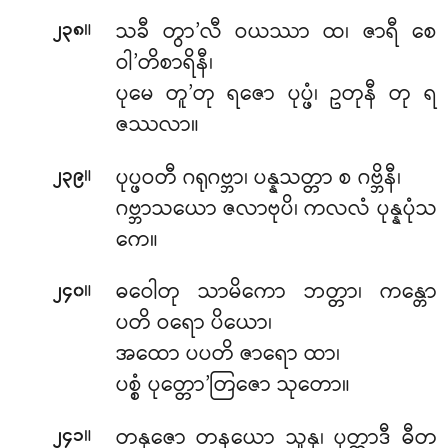
။
သခီ တွာ’လီ ဝယဿာ ထ၊ ဇာရီ စေ
၂၃၈
ဝါ’တိစာရိနီ၊
ပုမေ တူ’တု ရဇော ပုပ္ဖံ၊ ဥတုနီ တု ရ
ဇဿလာ။
။
ပုပ္ဖဝတီ ဂရုဂဗ္ဘာ၊ ပန္နသတ္တာ စ ဂဗ္ဘိနီ၊
၂၃၉
ဂဗ္ဘာသယော ဇလာဗုပိ၊ ကလလံ ပုန္နပုံသ
ကေ။
။
ဓဝေါတု သာမိကော ဘတ္တာ၊ ကန္တော
၂၄၀
ပတိ ဝရော ပိယော၊
အထော ပပတိ ဇာရော ထာ၊
ပစ္စံ ပုတ္တော’တြဇော သုတော။
။
တနုဇော တနယော သူနု၊ ပုတ္တာဒီ ဓီတ
၂၄၁