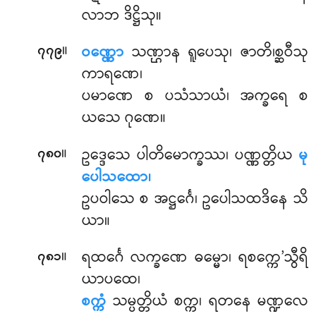
လာဘ ဒိဋ္ဌိသု။
။
ဝဏ္ဏော
သဏ္ဌာန ရူပေသု၊ ဇာတိ၊စ္ဆဝီသု
၇၇၉
ကာရဏေ၊
ပမာဏေ စ ပသံသာယံ၊ အက္ခရေ စ
ယသေ ဂုဏေ။
။
ဥဒ္ဒေသေ ပါတိမောက္ခဿ၊ ပဏ္ဏတ္တိယ
မု
၇၈၀
ပေါသထော၊
ဥပဝါသေ စ အဋ္ဌင်္ဂေ၊ ဥပေါသထဒိနေ သိ
ယာ။
။
ရထင်္ဂေ လက္ခဏေ ဓမ္မော၊ ရစက္ကေ’သွီရိ
၇၈၁
ယာပထေ၊
စက္ကံ
သမ္ပတ္တိယံ စက္က၊ ရတနေ မဏ္ဍလေ