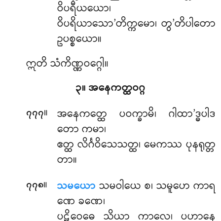
ဝိပရီယယော၊
ဝိပရိယာသော’တိက္ကမော၊ တွ’တိပါတော
ဥပစ္စယော။
ဣတိ သံကိဏ္ဏဝဂ္ဂေါ။
၃။ အနေကတ္ထဝဂ္ဂ
။
အနေကတ္ထေ ပဝက္ခာမိ၊ ဂါထာ’ဒ္ဓပါဒ
၇၇၇
တော ကမာ၊
ဧတ္ထ လိင်္ဂဝိသေသတ္ထ၊ မေကဿ ပုနရုတ္တ
တာ။
။
သမယော
သမဝါယေ စ၊ သမူဟေ ကာရ
၇၇၈
ဏေ ခဏေ၊
ပဋိဝေဓေ သိယာ ကာလေ၊ ပဟာနေ