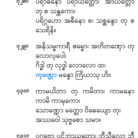
။
ပရာဓီနော ပရာယတ္တော၊ အာယတ္တော
၇၂၈
တု စ သန္တကော၊
ပရိဂ္ဂဟော အဓီနော စ၊ သစ္ဆန္ဒော တု စ
သေရိနိ။
။
အနိသမ္မကာရီ ဇမ္မော၊ အတိတဏှော တု
၇၂၉
လောလုပေါ၊
ဂိဒ္ဓါ တု လုဒ္ဓါ လောလော ထ၊
ကုဏ္ဌော
မန္ဒော ကြိယာသု ဟိ။
။
ကာမယိတာ တု ကမိတာ၊ ကာမနော
၇၃၀
ကာမိ ကာမုကော၊
သောဏ္ဍော မတ္တော ဝိဓေယျော တု၊
အဿဝေါ သုဗ္ဗစော သမာ။
။
ပဂဗ္ဘော
ပဋိဘာယုတ္တော၊ ဘီသီလော ဘီ
၇၃၁