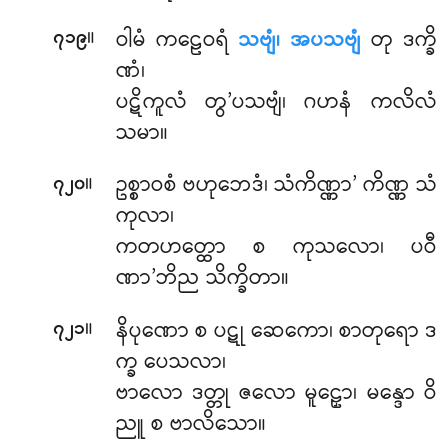
။
ဝါမံ ကဠေဝရံ
သဗျံ၊ အပသဗျံ
တု ဒက္ခိ
၇၁၉
ဏံ၊
ပဋိကူလံ တွ’ပသဗျံ၊ ဂဟနံ ကလိလံ
သမာ။
။
ဥစ္စာဝစံ
ဗဟုဘေဒံ၊ သံကိဏ္ဏာ’ ကိဏ္ဏ သံ
၇၂၀
ကုလာ၊
ကတဟတ္ထော စ ကုသလော၊ ပဝီ
ဏာ’ဘိည သိက္ခိတာ။
။
နိပုဏော စ ပဋု ဆေကော၊ စာတုရော ဒ
၇၂၁
က္ခ ပေသလာ၊
ဗာလော ဒတ္တု ဇလော မူဠှော၊ မန္ဒော ဝိ
ညူ စ ဗာလိသော။