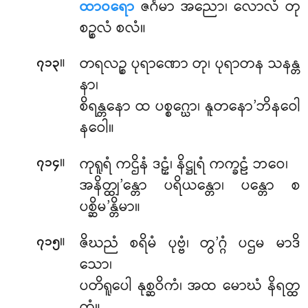
ထာဝရော
ဇင်္ဂမာ အညော၊ လောလံ တု
စဉ္စလံ စလံ။
။
တရလဉ္စ ပုရာဏော တု၊ ပုရာတန သနန္တ
၇၁၃
နာ၊
စိရန္တနော ထ ပစ္စဂ္ဃော၊ နူတနော’ဘိနဝေါ
နဝေါ။
။
ကုရူရံ ကဌိနံ ဒဠှံ၊ နိဋ္ဌုရံ ကက္ခဠံ ဘဝေ၊
၇၁၄
အနိတ္ထျ’န္တော ပရိယန္တော၊ ပန္တော စ
ပစ္ဆိမ’န္တိမာ။
။
ဇိဃညံ စရိမံ ပုဗ္ဗံ၊ တွ’ဂ္ဂံ ပဌမ မာဒိ
၇၁၅
သော၊
ပတိရူပေါ နုစ္ဆဝိကံ၊ အထ မောဃံ နိရတ္ထ
ကံ။