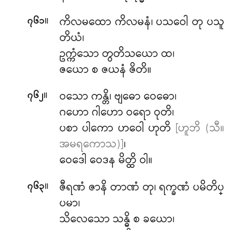
။
ကိလမထော ကိလမနံ၊ ပသဝေါ တု ပသူ
၇၆၁
တိယံ၊
ဥက္ကံသော တွတိသယော ထ၊
ဇယော စ ဇယနံ ဇိတိ။
။
ဝသော
ကန္တိ၊ ဗျဓော ဝေဓော၊
၇၆၂
ဂဟော ဂါဟော ဝရော ဝုတိ၊
ပစာ ပါကော ဟဝေါ ဟုတိ
[ဟူဘိ (သီ။
အမရကောသ)]
၊
ဝေဒေါ ဝေဒန မိတ္ထိ ဝါ။
။
ဇီရဏံ ဇာနိ တာဏံ တု၊ ရက္ခဏံ ပမိတိပ္
၇၆၃
ပမာ၊
သိလေသော သန္ဓိ စ ခယော၊