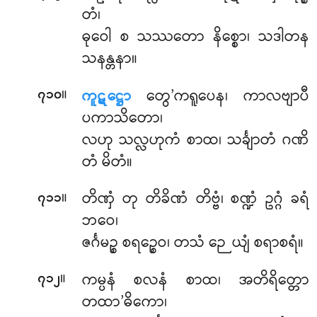
တံ၊
ဓုဝေါ စ သဿတော နိစ္စော၊ သဒါတန
သနန္တနာ။
။
ကူဋဋ္ဌော
တွေ’ကရူပေန၊ ကာလဗျာပီ
၇၁၀
ပကာသိတော၊
လဟု သလ္လဟုကံ စာထ၊ သင်္ချာတံ ဂဏိ
တံ မိတံ။
။
တိဏှံ တု တိခိဏံ တိဗ္ဗံ၊ စဏ္ဍံ ဥဂ္ဂံ ခရံ
၇၁၁
ဘဝေ၊
ဇင်္ဂမဉ္စ စရဉ္စေဝ၊ တသံ ဉေယျံ စရာစရံ။
။
ကမ္ပနံ စလနံ စာထ၊ အတိရိတ္တော
၇၁၂
တထာ’ဓိကော၊