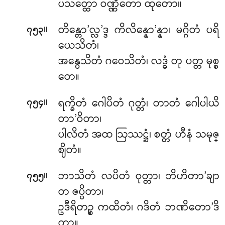
ပသတ္ထော ဝဏ္ဏိတော ထုတော။
။
တိန္တော’လ္လ’ဒ္ဒ
ကိလိန္နော’န္နာ၊ မဂ္ဂိတံ ပရိ
၇၅၃
ယေသိတံ၊
အနွေသိတံ ဂဝေသိတံ၊ လဒ္ဓံ တု ပတ္တ မုစ္စ
တေ။
။
ရက္ခိတံ ဂေါပိတံ ဂုတ္တံ၊ တာတံ ဂေါပါယိ
၇၅၄
တာ’ဝိတာ၊
ပါလိတံ အထ ဩဿဋ္ဌံ၊ စတ္တံ ဟီနံ သမုဇ္
ဈိတံ။
။
ဘာသိတံ လပိတံ ဝုတ္တာ၊ ဘိဟိတာ’ချာ
၇၅၅
တ ဇပ္ပိတာ၊
ဥဒီရိတဉ္စ ကထိတံ၊ ဂဒိတံ ဘဏိတော’ဒိ
တာ။