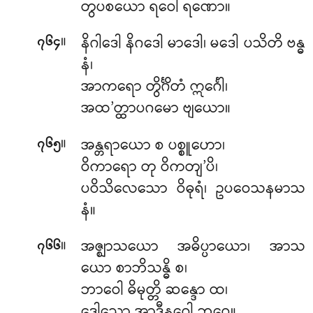
တွပစယော ရဝေါ ရဏော။
။
နိဂါဒေါ နိဂဒေါ မာဒေါ၊ မဒေါ ပသိတိ ဗန္ဓ
၇၆၄
နံ၊
အာကရော တွိင်္ဂိတံ ဣင်္ဂေါ၊
အထ’တ္ထာပဂမော ဗျယော။
။
အန္တရာယော စ ပစ္စူဟော၊
၇၆၅
ဝိကာရော တု ဝိကတျ’ပိ၊
ပဝိသိလေသော ဝိဓုရံ၊ ဥပဝေသနမာသ
နံ။
။
အဇ္ဈာသယော အဓိပ္ပာယော၊ အာသ
၇၆၆
ယော စာဘိသန္ဓိ စ၊
ဘာဝေါ ဓိမုတ္တိ ဆန္ဒော ထ၊
ဒေါသော အာဒီနဝေါ ဘဝေ။