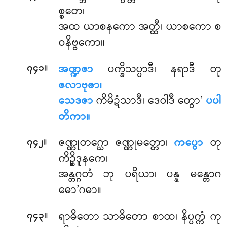
စ္စတေ၊
အထ ယာစနကော အတ္ထီ၊ ယာစကော စ
ဝနိဗ္ဗကော။
။
အဏ္ဍဇာ
ပက္ခိသပ္ပာဒီ၊ နရာဒီ တု
၇၄၁
ဇလာဗုဇာ၊
သေဒဇာ
ကိမိဍံသာဒီ၊ ဒေဝါဒီ တွော’
ပပါ
တိကာ။
။
ဇဏ္ဏုတဂ္ဃော
ဇဏ္ဏုမတ္တော၊
ကပ္ပော
တု
၇၄၂
ကိဉ္စိဒူနကေ၊
အန္တဂ္ဂတံ ဘု ပရိယာ၊ ပန္န မန္တောဂ
ဓော’ဂဓာ။
။
ရာဓိတော သာဓိတော စာထ၊ နိပ္ပက္ကံ ကု
၇၄၃