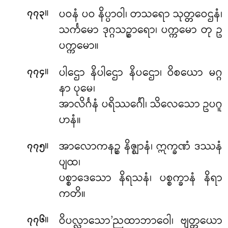
။
ပဝနံ ပဝ နိပ္ပာဝါ၊ တသရော သုတ္တဝေဌနံ၊
၇၇၃
သင်္ကမော ဒုဂ္ဂသဉ္စာရော၊ ပက္ကမော တု ဥ
ပက္ကမော။
။
ပါဌော နိပါဌော နိပဌော၊ ဝိစယော မဂ္ဂ
၇၇၄
နာ ပုမေ၊
အာလိင်္ဂနံ ပရိဿင်္ဂေါ၊ သိလေသော ဥပဂူ
ဟနံ။
။
အာလောကနဉ္စ နိဇ္ဈာနံ၊ ဣက္ခဏံ ဒဿနံ
၇၇၅
ပျထ၊
ပစ္စာဒေသော နိရသနံ၊ ပစ္စက္ခာနံ နိရာ
ကတိ။
။
ဝိပလ္လာသော’ညထာဘာဝေါ၊ ဗျတ္တယော
၇၇၆