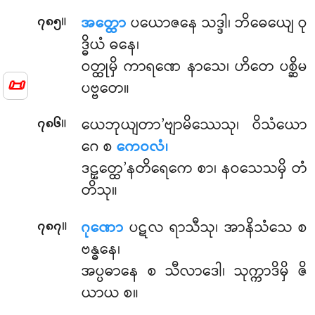
။
အတ္ထော
ပယောဇနေ သဒ္ဒါ၊ ဘိဓေယျေ ဝု
၇၈၅
ဒ္ဓိယံ ဓနေ၊
ဝတ္ထုမှိ ကာရဏေ နာသေ၊ ဟိတေ ပစ္ဆိမ
📜
ပဗ္ဗတေ။
။
ယေဘုယျတာ’ဗျာမိဿေသု၊ ဝိသံယော
၇၈၆
ဂေ စ
ကေဝလံ၊
ဒဠှတ္ထေ’နတိရေကေ စာ၊ နဝသေသမှိ တံ
တိသု။
။
ဂုဏော
ပဋလ ရာသီသု၊ အာနိသံသေ စ
၇၈၇
ဗန္ဓနေ၊
အပ္ပဓာနေ စ သီလာဒေါ၊ သုက္ကာဒိမှိ ဇိ
ယာယ စ။