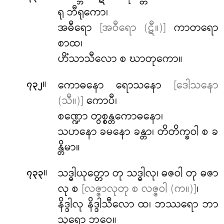
ရု ဘီရုကော၊
အဓီရော
[အဝီရော (ဋီ။)]
ကာတရော
စာထ၊
ဟိံသာသီလော စ ဃာတုကော။
။
ကောဓနော ရောသနော
[ဒေါသနော
၇၃၂
(သီ။)]
ကောပီ၊
စဏ္ဍော တွစ္စန္တကောဓနော၊
သဟနော ခမနော ခန္တာ၊ တိတိက္ခဝါ စ ခ
န္တိမာ။
။
သဒ္ဓါယုတ္တော တု သဒ္ဓါလု၊ ဓဇဝါ တု ဓဇာ
၇၃၃
လု စ
[လဇ္ဇာလုတု စ လဇ္ဇဝါ (က။)]
၊
နိဒ္ဒါလု နိဒ္ဒါသီလော ထ၊ ဘဿရော ဘာ
သုရော ဘဝေ။