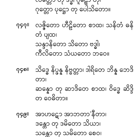
လိတ္တော တု ဒိဒ္ဓါ ဂူဠှော တု၊
ဂုတ္တော ပုဋ္ဌော တု ပေါသိတော။
။
လဇ္ဇိတော ဟီဠိတော စာထ၊ သနိတံ ဓနိ
၇၄၇
တံ ပျထ၊
သန္ဒာနိတော သိတော ဗဒ္ဓါ၊
ကီလိတော သံယတော ဘဝေ။
။
သိဒ္ဓေ နိပ္ဖန္န နိဗ္ဗတ္တာ၊ ဒါရိတေ ဘိန္န ဘေဒိ
၇၄၈
တာ၊
ဆန္နော တု ဆာဒိတေ စာထ၊ ဝိဒ္ဓေ ဆိဒ္ဒိ
တ ဝေဓိတာ။
။
အာဟဋော အာဘတာ’နီတာ၊
၇၄၉
ဒန္တော တု ဒမိတော သိယာ၊
သန္တော တု သမိတော စေဝ၊