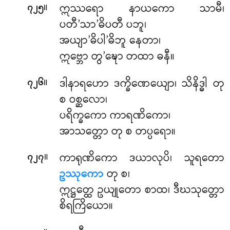
။
ဣဿရော နာယကော သာမီ၊
၇၂၅
ပတီ’သာ’ဓိပတီ ပဘူ၊
အယျာ’ဓိပါ’ဓိဘူ နေတာ၊
ဣဗ္ဘော တွ’ဍ္ဎော တထာ ဓနီ။
။
ဒါနာရဟော ဒက္ခိဏေယျော၊ သိနိဒ္ဓါ တု
၇၂၆
စ ဝစ္ဆလော၊
ပရိက္ခကော ကာရဏိကော၊
အာသတ္တော တု စ တပ္ပရော။
။
ကာရုဏိကော ဒယာလုပိ၊ သူရတော
၇၂၇
ဥဿုကော
တု စ၊
ဣဋ္ဌတ္ထေ ဥယျုတော စာထ၊ ဒီဃသုတ္တော
စိရကြိယော။