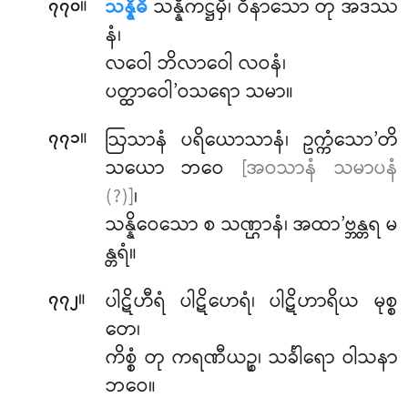
။
သန္နိဓိ
သန္နိကဋ္ဌမှိ၊ ဝိနာသော တု အဒဿ
၇၇၀
နံ၊
လဝေါ ဘိလာဝေါ လဝနံ၊
ပတ္ထာဝေါ’ဝသရော သမာ။
။
ဩသာနံ
ပရိယောသာနံ၊ ဥက္ကံသော’တိ
၇၇၁
သယော ဘဝေ
[အဝသာနံ သမာပနံ
(?)]
၊
သန္နိဝေသော စ သဏ္ဌာနံ၊ အထာ’ဗ္ဘန္တရ မ
န္တရံ။
။
ပါဋိဟီရံ ပါဋိဟေရံ၊ ပါဋိဟာရိယ မုစ္စ
၇၇၂
တေ၊
ကိစ္စံ တု ကရဏီယဉ္စ၊ သင်္ခါရော ဝါသနာ
ဘဝေ။