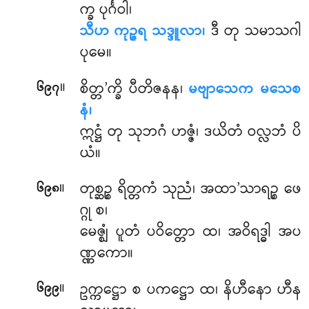
က္ခ ပုင်္ဂဝါ၊
သီဟ ကုဉ္ဇရ သဒ္ဒူလာ၊
ဒီ တု သမာသဂါ
ပုမေ။
။
စိတ္တ’က္ခိ ပီတိဇနန၊
မဗျာသေက မသေစ
၆၉၇
နံ၊
ဣဋ္ဌံ တု သုဘဂံ ဟဇ္ဇံ၊ ဒယိတံ ဝလ္လဘံ ပိ
ယံ။
။
တုစ္ဆဉ္စ ရိတ္တကံ သုညံ၊ အထာ’သာရဉ္စ ဖေ
၆၉၈
ဂ္ဂု စ၊
မေဇ္ဈံ ပူတံ ပဝိတ္တော ထ၊ အဝိရဒ္ဓါ အပ
ဏ္ဏကော။
။
ဥက္ကဋ္ဌော စ ပကဋ္ဌော ထ၊ နိဟီနော ဟီန
၆၉၉