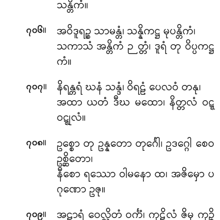
သန္တိကံ။
။
အဝိဒူရဉ္စ
သာမန္တံ၊ သန္နိကဋ္ဌ မုပန္တိကံ၊
၇၀၆
သကာသံ အန္တိကံ ဉတ္တံ၊ ဒူရံ တု ဝိပ္ပကဋ္ဌ
ကံ။
။
နိရန္တရံ ဃနံ သန္ဒံ၊ ဝိရဠံ ပေလဝံ တနု၊
၇၀၇
အထာ ယတံ ဒီဃ မထော၊ နိတ္တလံ ဝဋ္ဋ
ဝဋ္ဋုလံ။
။
ဥစ္စော တု ဥန္နတော တုင်္ဂေါ၊ ဥဒဂ္ဂေါ စေဝ
၇၀၈
ဥစ္ဆိတော၊
နီစော ရဿော ဝါမနော ထ၊ အဇိမှော ပ
ဂုဏော ဥဇု။
။
အဠာရံ ဝေလ္လိတံ ဝင်္ကံ၊ ကုဋိလံ ဇိမှ ကုဉ္စိ
၇၀၉