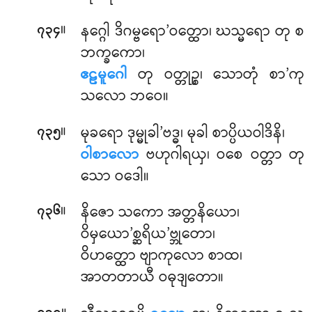
။
နဂ္ဂေါ ဒိဂမ္ဗရော’ဝတ္ထော၊ ဃသ္မရော တု စ
၇၃၄
ဘက္ခကော၊
ဧဠမူဂေါ
တု ဝတ္တုဉ္စ၊ သောတုံ စာ’ကု
သလော ဘဝေ။
။
မုခရော ဒုမ္မုခါ’ဗဒ္ဓ၊ မုခါ စာပ္ပိယဝါဒိနိ၊
၇၃၅
ဝါစာလော
ဗဟုဂါရယှ၊ ဝစေ ဝတ္တာ တု
သော ဝဒေါ။
။
နိဇော သကော အတ္တနိယော၊
၇၃၆
ဝိမှယော’စ္ဆရိယ’ဗ္ဘုတော၊
ဝိဟတ္ထော ဗျာကုလော စာထ၊
အာတတာယီ ဝဓုဒျတော။