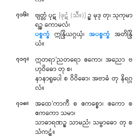
။
ဗျတ္တံ ပုဋ
[ဖုဋံ (သီ။)]
ဉ္စ မုဒု တု၊ သုကုမာ
၇၁၆
ရဉ္စ ကောမလံ၊
ပစ္စက္ခံ
ဣန္ဒြိယဂ္ဂယှံ၊
အပစ္စက္ခံ
အတိန္ဒြိ
ယံ။
။
ဣတရာ’ညတရော ဧကော၊ အညော ဗ
၇၁၇
ဟုဝိဓော တု စ၊
နာနာရူပေါ စ ဝိဝိဓော၊ အဗာဓံ တု နိရဂ္ဂ
လံ။
။
အထေ’ကာကီ စ ဧကစ္စော၊ ဧကော စ
၇၁၈
ဧကကော သမာ၊
သာဓာရဏဉ္စ သာမညံ၊ သမ္ဗာဓော တု စ
သံကဋံ။