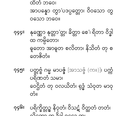
ထိတံ ဘဝေ၊
အာပန္နော တွာ’ပဒပ္ပတ္တော၊ ဝိဝသော တွ
ဝသော ဘဝေ။
။
နုဏ္ဏော နုတ္တာ’တ္တ၊ ခိတ္တာ စေ’၊ ရိတာ ဝိဒ္ဓါ
၇၄၄
ထ ကမ္ပိတော၊
ဓူတော အာဓူတ စလိတာ၊ နိသိတံ တု စ
တေဇိတံ။
။
ပတ္တဗ္ဗံ ဂမ္မ မာပဇ္ဇံ
[အာသဇ္ဇံ (က။)]
၊ ပက္ကံ
၇၄၅
ပရိဏတံ သမာ၊
ဝေဌိတံ တု ဝလယိတံ၊ ရုဒ္ဓံ သံဝုတ မာဝု
တံ။
။
ပရိက္ခိတ္တဉ္စ နိဝုတံ၊ ဝိသဋံ ဝိတ္ထတံ တတံ၊
၇၄၆