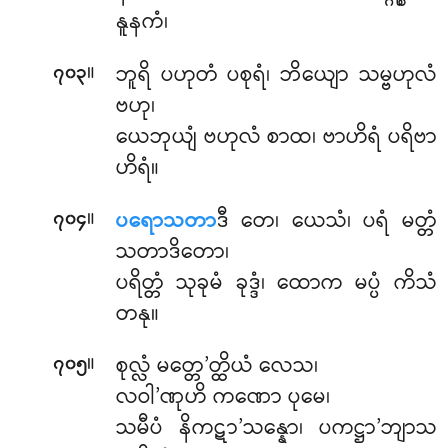
နူနကံ၊
။
ဘူရိ ပဟုတံ ပစုရံ၊ ဘိယျော သမ္ဗဟုလံ
၇၀၃
ဗဟု၊
ယေဘုယျံ ဗဟုလံ စာထ၊ ဗာဟိရံ ပရိဗာ
ဟိရံ။
။
ပရောသတာ
ဒီ တေ၊ ယေသံ၊ ပရံ မတ္တံ
၇၀၄
သတာဒိတော၊
ပရိတ္တံ သုခုမံ ခုဒ္ဒံ၊ ထောက မပ္ပံ ကိသံ
တနု။
။
စုလ္လံ မတ္တေ’တ္ထိယံ လေသ၊
၇၀၅
လဝါ’ဏုဟိ ကဏော ပုမေ၊
သမီပံ နိကဋာ’သန္နော၊ ပကဋ္ဌာ’ဘျာသ