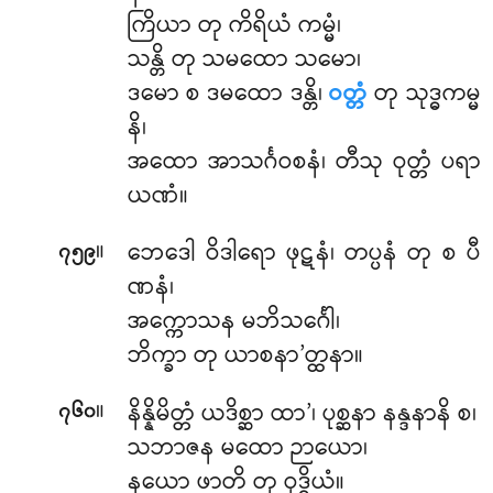
ကြိယာ တု ကိရိယံ ကမ္မံ၊
သန္တိ တု သမထော သမော၊
ဒမော စ ဒမထော ဒန္တိ၊
ဝတ္တံ
တု သုဒ္ဓကမ္မ
နိ၊
အထော အာသင်္ဂဝစနံ၊ တီသု ဝုတ္တံ ပရာ
ယဏံ။
။
ဘေဒေါ ဝိဒါရော ဖုဋနံ၊ တပ္ပနံ တု စ ပီ
၇၅၉
ဏနံ၊
အက္ကောသန မဘိသင်္ဂေါ၊
ဘိက္ခာ တု ယာစနာ’တ္ထနာ။
။
နိန္နိမိတ္တံ ယဒိစ္ဆာ ထာ’၊ ပုစ္ဆနာ နန္ဒနာနိ စ၊
၇၆၀
သဘာဇန မထော ဉာယော၊
နယော ဖာတိ တု ဝုဒ္ဓိယံ။