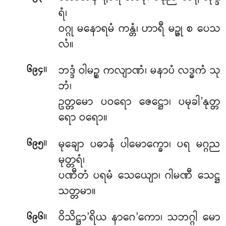
ရံ၊
ဝဂ္ဂု မနောရမံ ကန္တံ၊ ဟာရီ မဉ္ဇု စ ပေသ
လံ။
။
ဘဒ္ဒံ ဝါမဉ္စ ကလျာဏံ၊ မနာပံ လဒ္ဓကံ သု
၆၉၄
ဘံ၊
ဥတ္တမော ပဝရော ဇေဋ္ဌော၊ ပမုခါ’နုတ္တ
ရော ဝရော။
။
မုချော ပဓာနံ ပါမောက္ခော၊ ပရ မဂ္ဂည
၆၉၅
မုတ္တရံ၊
ပဏီတံ ပရမံ သေယျော၊ ဂါမဏီ သေဋ္ဌ
သတ္တမာ။
။
ဝိသိဋ္ဌာ’ရိယ နာဂေ’ကော၊ သဘဂ္ဂါ မော
၆၉၆