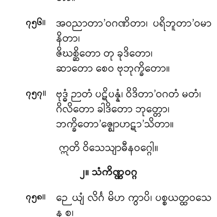
။
အဝညာတာ’ဝဂဏိတာ၊ ပရိဘူတာ’ဝမာ
၇၅၆
နိတာ၊
ဇိဃစ္ဆိတော တု ခုဒိတော၊
ဆာတော စေဝ ဗုဘုက္ခိတော။
။
ဗုဒ္ဓံ ဉာတံ ပဋိပန္နံ၊ ဝိဒိတာ’ဝဂတံ မတံ၊
၇၅၇
ဂိလိတော ခါဒိတော ဘုတ္တော၊
ဘက္ခိတော’ဇ္ဈောဟဋာ’သိတာ။
ဣတိ ဝိသေသျာဓီနဝဂ္ဂေါ။
၂။ သံကိဏ္ဏဝဂ္ဂ
။
ဉေယျံ လိင်္ဂ မိဟ ကွာပိ၊ ပစ္စယတ္ထဝသေ
၇၅၈
န စ၊