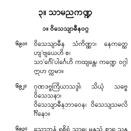
၃။ သာမညကဏ္ဍ
၁။ ဝိသေသျာဓီနဝဂ္ဂ
။
ဝိသေသျာဓီန သံကိဏ္ဏာ၊ နေကတ္ထေ
၆၉၁
ဟျ’ဗျယေဟိ စ၊
သာ’င်္ဂေါ’ပါင်္ဂေဟိ ကထျန္တေ၊ ကဏ္ဍေ ဝဂ္ဂါ
ဣဟ က္ကမာ။
။
ဂုဏဒဗ္ဗကြိယာသဒ္ဒါ၊
သိယုံ သဗ္ဗေ
၆၉၂
ဝိသေသနာ၊
ဝိသေသျာဓီနဘာဝေန၊ ဝိသေသျသမလိ
င်္ဂိနော။
။
သောဘနံ ရုစိရံ သာဓု၊ မနုညံ စာရု သုန္ဒ
၆၉၃