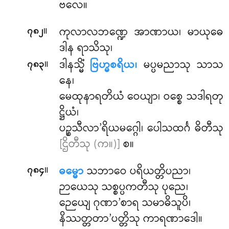
ဗလေ။
။
ကုလာလဘဏ္ဍေ အာဏာယ၊ မာယုဓေ
၇၈၂
ဒါန ရာသိသု၊
။
ဒါနသ္မိံ
ဗြဟ္မစရိယ၊
မပ္ပမညာသု သာသ
၇၈၃
နေ၊
မေထုနာရတိယံ ဝေယျာ၊ ဝစ္စေ သဒါရတု
ဋ္ဌိယံ၊
ပဉ္စသီလာ’ရိယမဂ္ဂေါ၊ ပေါသထင်္ဂ ဓိတီသု
[ဌိတီသု (က။)]
စ။
။
ဓမ္မော
သဘာဝေ ပရိယတ္တိပညာ၊
၇၈၄
ဉာယေသု သစ္စပ္ပကတီသု ပုညေ၊
ဉေယျေ ဂုဏာ’စာရ သမာဓိသူပိ၊
နိဿတ္တတာ’ပတ္တိသု ကာရဏာဒေါ။