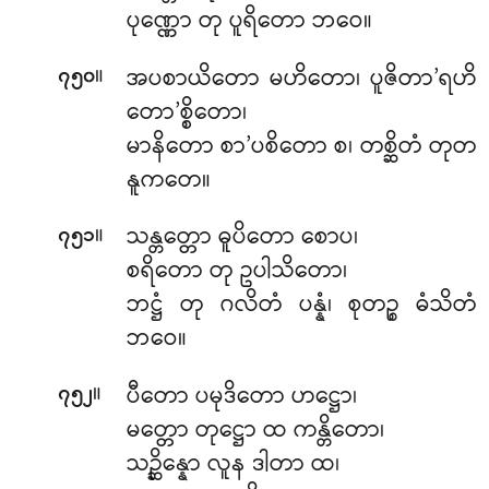
ပုဏ္ဏော တု ပူရိတော ဘဝေ။
။
အပစာယိတော မဟိတော၊ ပူဇိတာ’ရဟိ
၇၅၀
တော’စ္စိတော၊
မာနိတော စာ’ပစိတော စ၊ တစ္ဆိတံ တုတ
နူကတေ။
။
သန္တတ္တော ဓူပိတော စောပ၊
၇၅၁
စရိတော တု ဥပါသိတော၊
ဘဋ္ဌံ တု ဂလိတံ ပန္နံ၊ စုတဉ္စ ဓံသိတံ
ဘဝေ။
။
ပီတော ပမုဒိတော ဟဋ္ဌော၊
၇၅၂
မတ္တော တုဋ္ဌော ထ ကန္တိတော၊
သဉ္ဆိန္နော လူန ဒါတာ ထ၊