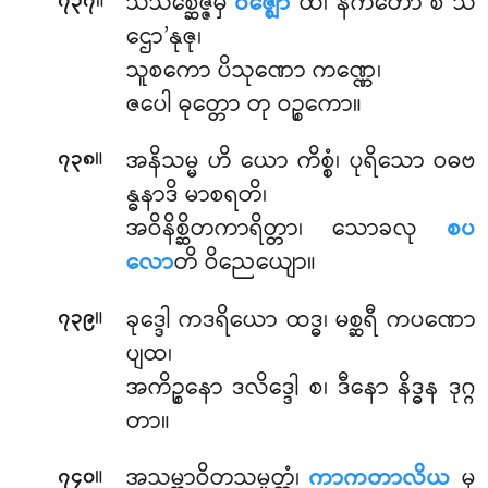
။
သီသစ္ဆေဇ္ဇမှိ
ဝဇ္ဈော
ထ၊ နိကတော စ သ
၇၃၇
ဌော’နုဇု၊
သူစကော ပိသုဏော ကဏ္ဏေ၊
ဇပေါ ဓုတ္တော တု ဝဉ္စကော။
။
အနိသမ္မ ဟိ ယော ကိစ္စံ၊ ပုရိသော ဝဓဗ
၇၃၈
န္ဓနာဒိ မာစရတိ၊
အဝိနိစ္ဆိတကာရိတ္တာ၊ သောခလု
စပ
လော
တိ ဝိညေယျော။
။
ခုဒ္ဒေါ ကဒရိယော ထဒ္ဓ၊ မစ္ဆရီ ကပဏော
၇၃၉
ပျထ၊
အကိဉ္စနော ဒလိဒ္ဒေါ စ၊ ဒီနော နိဒ္ဓန ဒုဂ္ဂ
တာ။
။
အသမ္ဘာဝိတသမ္ပတ္တံ၊
ကာကတာလိယ
မု
၇၄၀