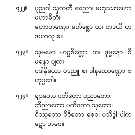
။
ပုညဝါ သုကတီ ဓညော၊ မဟုဿာဟော
၇၂၂
မဟာဓိတိ၊
မဟာတဏှော မဟိစ္ဆော ထ၊ ဟဒယီ ဟ
ဒယာလု စ။
။
သုမနော ဟဋ္ဌစိတ္တော ထ၊ ဒုမ္မနော ဝိ
၇၂၃
မနော ပျထ၊
ဝဒါနိယော ဝဒညူ စ၊ ဒါနသောဏ္ဍော ဗ
ဟုပ္ပဒေါ။
။
ချာတော ပတီတော ပညာတော၊
၇၂၄
ဘိညာတော ပထိတော သုတော၊
ဝိဿုတော ဝိဒိတော စေဝ၊ ပသိဒ္ဓါ ပါက
ဋော ဘဝေ။