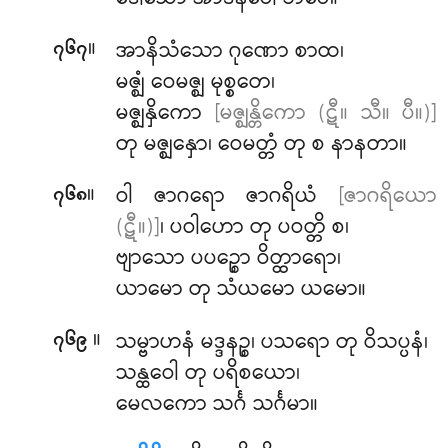
။
အာနိသံသော ဂုဏော စာထ၊
၇၆၇
မဇ္ဈံ ဝေမဇ္ဈ မုစ္စတေ၊
မဇ္ဈနှိကော
[မဇ္ဈန္တိကော (ဋီ။ သီ။ ပီ။)]
တု မဇ္ဈနှော၊ ဝေမတ္တံ တု စ နာနတာ။
။
ဝါ ဇာဂရော ဇာဂရိယံ
[ဇာဂရိယော
၇၆၈
(ဋီ။)]
၊ ပဝါဟော တု ပဝတ္တိ စ၊
ဗျာသော ပပဉ္စော ဝိတ္ထာရော၊
ယာမော တု သံယမော ယမော။
။
သမ္ဗာဟနံ မဒ္ဒနဉ္စ၊ ပသရော တု ဝိသပ္ပနံ၊
၇၆၉
သန္ထဝေါ တု ပရိစယော၊
မေလကော သင်္ဂ သင်္ဂမာ။