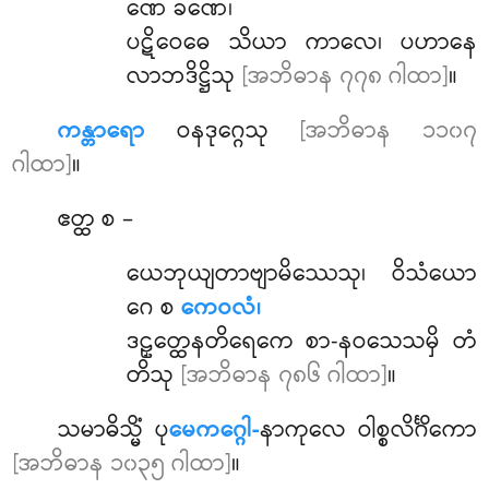
ဏေ ခဏေ၊
ပဋိဝေဓေ သိယာ ကာလေ၊ ပဟာနေ
လာဘဒိဋ္ဌိသု
[အဘိဓာန ၇၇၈ ဂါထာ]
။
ကန္တာရော
ဝနဒုဂ္ဂေသု
[အဘိဓာန ၁၁၀၇
ဂါထာ]
။
ဧတ္ထ စ –
ယေဘုယျတာဗျာမိဿေသု၊ ဝိသံယော
ဂေ စ
ကေဝလံ၊
ဒဠှတ္ထေနတိရေကေ စာ-နဝသေသမှိ တံ
တိသု
[အဘိဓာန ၇၈၆ ဂါထာ]
။
သမာဓိသ္မိံ ပု
မေကဂ္ဂေါ-
နာကုလေ ဝါစ္စလိင်္ဂိကော
[အဘိဓာန ၁၀၃၅ ဂါထာ]
။