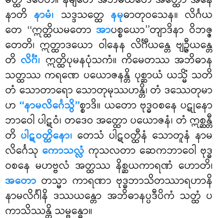
မတ္ထံ ဒီပေတိ။ နမျတေ အဘိဓီယတေ အတ္ထော အနေ
နာတိ
နာမံ၊
သဒ္ဒသတ္ထေ
နမု
ဓာတုဝသေန။ လိင်္ဂယ
တေ ‘‘ဣတ္ထိယမတော
အာ
ပစ္စယော’’တျာဒိနာ ဝိဘဇ္ဇ
တေတိ၊ ဣတ္ထာဒယော ဝါနေန လိင်္ဂီယန္တေ ဗျဉ္ဇီယန္တေ
တိ
လိင်္ဂံ၊
ဣတ္ထိပုမနပုံသကံ။ ကိမေတဿ အဘိဓာန
သတ္ထဿ ကရဏေ ပယောဇနန္တိ ပုစ္ဆာယံ ယသ္မိံ သတိ
တံ သောတာရော သောတုမုဿဟန္တိ၊ တံ ဒဿေတုမာ
ဟ
‘‘နာမလိင်္ဂေသွိ’’
စ္စာဒိ။ ယတော ဗုဒ္ဓဝစနေ ပဋုနော
ဘာဝေါ ပါဋဝံ၊ တဒေဝ အတ္ထော ပယောဇနံ၊ တံ ဣစ္ဆန္တီ
တိ
ပါဋဝတ္ထိနော၊
တေသံ ပါဋဝတ္ထီနံ သောတူနံ နာမ
လိင်္ဂေသု
ကောသလ္လံ
ကုသလတာ ဆေကဘာဝေါ ဗုဒ္ဓ
ဝစနေ မဟဗ္ဗလံ အတ္ထဿ နိစ္ဆယကာရဏံ ဟောတိ၊
အတော
တသ္မာ ကာရဏာ ဗုဒ္ဓဘာသိတဿာရဟာနိ
နာမလိင်္ဂါနိ ဒဿယန္တော အဘိဓာနပ္ပဒီပိကံ သတ္ထံ ပ
ကာသိဿန္တိ သမ္ဗန္ဓော။