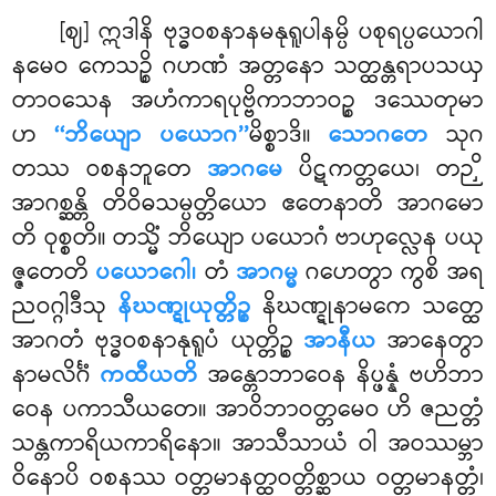
[ဈ] ဣဒါနိ ဗုဒ္ဓဝစနာနမနုရူပါနမ္ပိ ပစုရပ္ပယောဂါ
နမေဝ ကေသဉ္စိ ဂဟဏံ အတ္တနော သတ္ထန္တရာပသယှ
တာဝသေန အဟံကာရပုဗ္ဗိကာဘာဝဉ္စ ဒဿေတုမာ
ဟ
‘‘ဘိယျော ပယောဂ’’
မိစ္စာဒိ။
သောဂတေ
သုဂ
တဿ ဝစနဘူတေ
အာဂမေ
ပိဋကတ္တယေ၊ တဉှိ
အာဂစ္ဆန္တိ တိဝိဓသမ္ပတ္တိယော ဧတေနာတိ အာဂမော
တိ ဝုစ္စတိ။ တသ္မိံ ဘိယျော ပယောဂံ ဗာဟုလ္လေန ပယု
ဇ္ဇတေတိ
ပယောဂေါ၊
တံ
အာဂမ္မ
ဂဟေတွာ ကွစိ အရ
ညဝဂ္ဂါဒီသု
နိဃဏ္ဋုယုတ္တိဉ္စ
နိဃဏ္ဋုနာမကေ သတ္ထေ
အာဂတံ ဗုဒ္ဓဝစနာနုရူပံ ယုတ္တိဉ္စ
အာနီယ
အာနေတွာ
နာမလိင်္ဂံ
ကထီယတိ
အန္တောဘာဝေန နိပ္ဖန္နံ ဗဟိဘာ
ဝေန ပကာသီယတေ။ အာဝိဘာဝတ္တမေဝ ဟိ ဇညတ္တံ
သန္တကာရိယကာရိနော။ အာသီသာယံ ဝါ အဝဿမ္ဘာ
ဝိနောပိ ဝစနဿ ဝတ္တမာနတ္ထဝတ္တိစ္ဆာယ ဝတ္တမာနတ္တံ၊