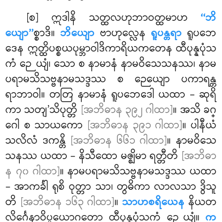
[စ] ဣဒါနိ သတ္ထလဟုဘာဝတ္ထမာဟ
‘‘ဘိ
ယျော’’
စ္စာဒိ။
ဘိယျော
ဗာဟုလ္လေန
ရူပန္တရာ
ရူပဘေ
ဒေန ဣတ္ထိပစ္စယပုမ္ဘာဝါဒိကာရိယကတေန ထီပုန္နပုံသ
ကံ ဉေယျံ၊ သော စ နာမာနံ နာမဝိသေသနဿ၊ နာမ
ပရာမသိသဗ္ဗနာမသဒ္ဒဿ စ ဉေယျော ပကာရန္တ
ရာဘာဝါ။ တတြ နာမာနံ ရူပဘေဒေါ ယထာ – ဆုရိ
ကာ သတျ’သိပုတ္တိ
[အဘိဓာန ၃၉၂ ဂါထာ]
။ အသိ ခဂ္
ဂေါ စ သာယကော
[အဘိဓာန ၃၉၁ ဂါထာ]
။ ပါနီယံ
သလိလံ ဒကန္တိ
[အဘိဓာန ၆၆၁ ဂါထာ]
။ နာမဝိသေ
သနဿ ယထာ – နိသီထော မဇ္ဈိမာ ရတ္တီတိ
[အဘိဓာ
န ၇၀ ဂါထာ]
။ နာမပရာမသိသဗ္ဗနာမသဒ္ဒဿ ယထာ
–
အာကင်္ခါ ရုစိ ဝုတ္တာ သာ၊ တွဓိကာ လာလသာ ဒွိသူ
တိ
[အဘိဓာန ၁၆၃ ဂါထာ]
။
သာဟစရိယေန
နိယတ
လိင်္ဂေနာဝိပ္ပယောဂတော ထီပုန္နပုံသကံ ဉေယျံ။
က