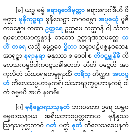
[ခ] ယဉ္စ ဓမ္မံ
ဇရာရုဇာဒိမုတ္တာ
ဇရာရောဂါဒီဟိ ဝိ
မုတ္တာ
မုနိကုဉ္ဇရာ
မုနိသေဋ္ဌာ ဘဂဝန္တော
အပူဇယုံ
ပူဇိ
တဝန္တော၊ တထာ
ဥတ္တရေ
ဥတ္တမေ သတ္တာနံ ဝါ သံသာ
ရမဟောဃပက္ခန္ဒာနံ တတော ဥတ္တရဏသမတ္ထေ
ယ
ဟိံ တရေ
ယသ္မိံ ဓမ္မပ္လဝေ
ဌိတာ
သမ္မာပဋိပဇ္ဇနဝသေန
အာရူဠှာ
နရာနရာ
မနုဿာ စ ဒေဝါ စ
တိဝဋ္ဋမ္ဗုနိဓိံ
ကိ
လေသကမ္မဝိပါကဝဋ္ဋသင်္ခါတေဟိ တီဟိ ဝဋ္ဋေဟိ အာ
ကုလိတံ သံသာရမဟမ္ဗုရာသိံ
တရိံသု
တိဏ္ဏာ၊
အဃပ္ပ
ဟံ
ကိလေသပ္ပဟာနကရံ၊ သံသာရဒုက္ခပ္ပဟာနကရံ ဝါ
တံ ဓမ္မမပိ အဟံ နမာမိ။
[ဂ]
မုနိန္ဒောရသသူနုတံ
ဘဂဝတော ဥရေ သမ္ဘဝ
ဓမ္မဒေသနာယ အရိယဘာဝပ္ပတ္တတာယ မုနိန္ဒဿ
ဩရသပုတ္တဘာဝံ
ဂတံ
ပတ္တံ
နုတံ
ကိလေသခေပနကံ