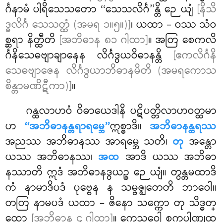
င်္ဂနာမံ ပါရိသေသတော ‘‘သေသလိင်္ဂ’’န္တိ ဉေယျံ
[နိသိ
ဒ္ဓလိင်္ဂ သေသတ္ထံ (အမရ ၁။၅။)]
၊ ယထာ – ဝဿ သံဝ
စ္ဆရာ နိတ္ထီတိ
[အဘိဓာန ၈၁ ဂါထာ]
။ အတြ စေကလိ
င်္ဂနိသေဓဗျာချာနေန လိင်္ဂဒွယဝိဓာနန္တိ
[ဧကလိင်္ဂနိ
သေဓဗျာဇေန လိင်္ဂဒွယာဘိဓာနမိတိ (အမရကောသ
စိန္တာမဏိဋီကာ)]
။
ဂန္ထလာဟဝံ ဝိဓာယေဒါနိ ပဋိပတ္တိလာဟဝတ္ထမာ
ဟ
‘‘အဘိဓာနန္တရာရမ္ဘေ’’
ဣစ္စာဒိ။
အဘိဓာနန္တရဿ
အညဿ အဘိဓာနဿ အာရမ္ဘေ သတိ၊
တု
အန္တော
ယဿ အဘိဓာနဿ၊
အထ
အာဒိ ယဿ အဘိဓာ
နဿာတိ ဣဒံ အဘိဓာနဒွယဉ္စ ဉေယျံ။ တွန္တမထာဒိ
ကံ နာမာဒိပဒံ ပုဗ္ဗေန န သမ္ဗဇ္ဈတေတိ ဘာဝေါ။
တတြ နာမပဒံ ယထာ – ဇိနော သက္ကော တု သိဒ္ဓတ္
ထော
[အဘိဓာန ၄ ဂါထာ]
။ ကေသဝေါ စက္ကပါဏျထ