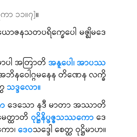
ဋီကာ ၁၁။၇]
။
ောဇနသတပရိက္ခေပေါ မဇ္ဈိမဒေ
အာပါ အတြာတိ
အနူပေါ၊ အာပဿ
ဘိနဝေါဂ္ဂမနေန တိဏေန လက္ခိ
္ထ
သဒ္ဒလော။
ော
ဒေသော နဒီ မာတာ အဿာတိ
ဿမေတ္ထာတိ
ဝုဋ္ဌိနိပ္ဖဇ္ဇသဿကော
ဒေ
ဝ ကော၊
ဒေဝ
သဒ္ဒေါ စေတ္ထ ဝုဋ္ဌိမာဟ။