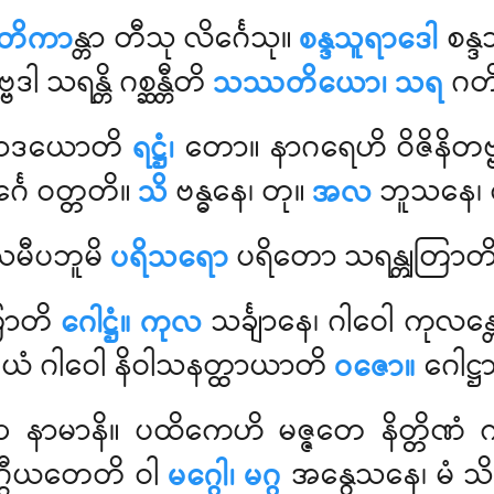
ာတိကာ
န္တာ တီသု လိင်္ဂေသု။
စန္ဒသူရာဒေါ
စန္ဒ
 သရန္တိ ဂစ္ဆန္တီတိ
သဿတိယော၊ သရ
ဂတ
နဂရာဒယောတိ
ရဋ္ဌံ၊
တော။ နာဂရေဟိ ဝိဇိနိတဗ္ဗန
င်္ဂေ ဝတ္တတိ။
သိ
ဗန္ဓနေ၊ တု။
အလ
ဘူသနေ၊
မီပဘူမိ
ပရိသရော
ပရိတော သရန္တျတြာတ
တြာတိ
ဂေါဋ္ဌံ။ ကုလ
သင်္ချာနေ၊ ဂါဝေါ ကုလန္တ
ိ ယံ ဂါဝေါ နိဝါသနတ္ထာယာတိ
ဝဇော။
ဂေါဋ္ဌ
 နာမာနိ။ ပထိကေဟိ မဇ္ဇတေ နိတ္တိ
မဂ္ဂီယတေတိ ဝါ
မဂ္ဂေါ၊ မဂ္ဂ
အနွေသနေ၊ မံ သိဝ