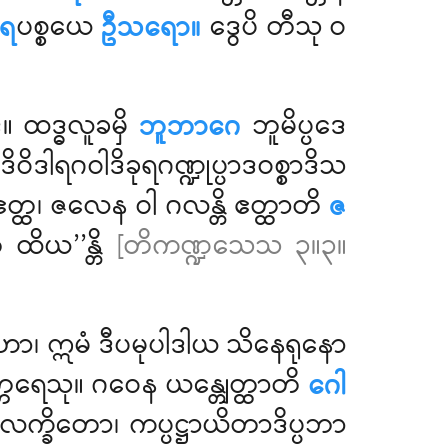
။
ရ
ပစ္စယေ
ဦသရော။
ဒွေပိ တီသု ဝ
 ထဒ္ဓလူခမှိ
ဘူဘာဂေ
ဘူမိပ္ပဒေ
ဝိဒါရဂဝါဒိခုရဂဏ္ဍုပ္ပာဒဝစ္စာဒိသ
၊ ဇလေန ဝါ ဂလန္တိ ဧတ္ထာတိ
ဇ
 ထိယ’’န္တိ
[တိကဏ္ဍသေသ ၃။၃။
၊ ဣမံ ဒီပမုပါဒါယ သိနေရုနော
တရေသု။ ဂဝေန ယန္တျေတ္ထာတိ
ဂေါ
လက္ခိတော၊ ကပ္ပဋ္ဌာယိတာဒိပ္ပဘာ