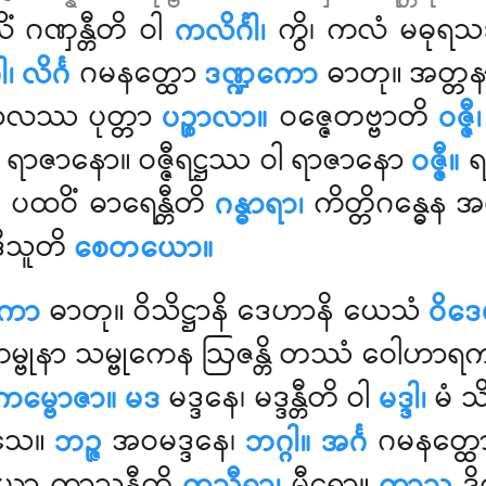
ံ ဂဏှန္တီတိ ဝါ
ကလိင်္ဂါ၊
ကွိ၊ ကလံ မဓုရသဒ္ဒ
၊ လိင်္ဂ
ဂမနတ္ထော
ဒဏ္ဍကော
ဓာတု။ အတ္တနာ
စာလဿ ပုတ္တာ
ပဉ္စာလာ။
ဝဇ္ဇေတဗ္ဗာတိ
ဝဇ္ဇီ၊
ာ ရာဇာနော။ ဝဇ္ဇီရဋ္ဌဿ ဝါ ရာဇာနော
ဝဇ္ဇီ။
ရ
ပထဝိံ ဓာရေန္တီတိ
ဂန္ဓာရာ၊
ကိတ္တိဂန္ဓေန အ
ဒီသူတိ
စေတယော။
ကော
ဓာတု။ ဝိသိဋ္ဌာနိ ဒေဟာနိ ယေသံ
ဝိဒ
၊ ကမ္ဗုနာ သမ္ဗုကေန ဩဇန္တိ တဿံ ဝေ
ကမ္ဗောဇာ။ မဒ
မဒ္ဒနေ၊ မဒ္ဒန္တီတိ ဝါ
မဒ္ဒါ၊
မံ သိ
သေ။
ဘဉ္ဇ
အဝမဒ္ဒနေ၊
ဘဂ္ဂါ။ အင်္ဂ
ဂမနတ္ထ