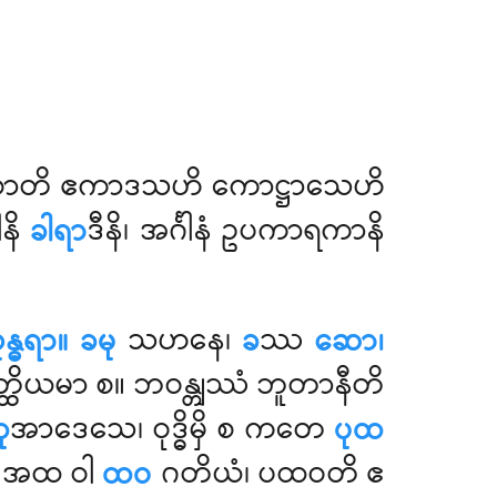
စာတိ ဧကာဒသဟိ ကောဋ္ဌာသေဟိ
ါနိ
ခါရာ
ဒီနိ၊ အင်္ဂါနံ ဥပကာရကာနိ
န္ဓရာ။ ခမု
သဟနေ၊
ခ
ဿ
ဆော၊
္ထိယမာ စ။ ဘဝန္တျဿံ ဘူတာနီတိ
ု
အာဒေသေ၊ ဝုဒ္ဓိမှိ စ ကတေ
ပုထ
၊ အထ ဝါ
ထဝ
ဂတိယံ၊ ပထဝတိ ဧ