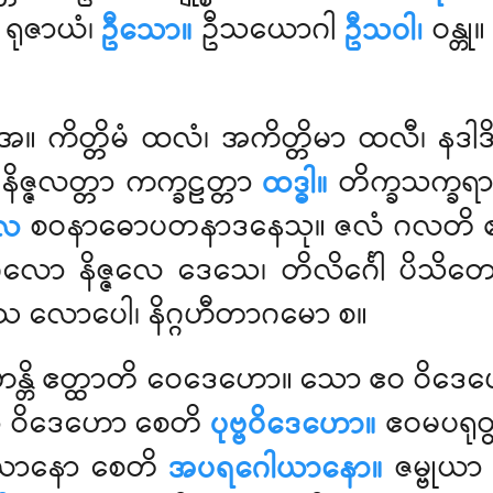
ရုဇာယံ၊
ဦသော။
ဦသယောဂါ
ဦသဝါ၊
ဝန္တု
ိတ္တိမံ ထလံ၊ အကိတ္တိမာ ထလီ၊ နဒါဒိ။
 နိဇ္ဇလတ္တာ ကက္ခဠတ္တာ
ထဒ္ဓါ။
တိက္ခသက္ခရာဒိ
လ
စဝနာဓောပတနာဒနေသု။ ဇလံ ဂလတိ ဧတ္ထ
္ဂလော နိဇ္ဇလေ ဒေသေ၊ တိလိင်္ဂေါ ပိသိတေ
 လောပေါ၊ နိဂ္ဂဟီတာဂမော စ။
ိ ဧတ္ထာတိ ဝေဒေဟော။ သော ဧဝ ဝိဒေဟော
သော ဝိဒေဟော စေတိ
ပုဗ္ဗဝိဒေဟော။
ဧဝမပရုတ္
ယာနော စေတိ
အပရဂေါယာနော။
ဇမ္ဗုယာ 