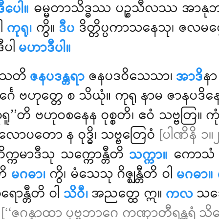
ုဒီပေါ။
ဓမ္မတာသိဒ္ဓဿ ပဉ္စသီလဿ အာနုဘာဝ
ဝါ
ကုရု၊
ကွိ။
ဒီပ
ဒိတ္တိပ္ပကာသနေသု၊ ဇလမဇ္ဈေ ဒိပ္
ဒီပါ
မဟာဒီပါ။
ီသတိ
ဇနပဒန္တရာ
ဇနပဒဝိသေသာ၊
အာဒိ
နာ
လိင်္ဂေ ဗဟုတ္တေ စ သိယုံ။ ကုရု နာမ ဇာန
ူ’’တိ ဗဟုဝစနေန ဝုစ္စတိ၊ ဧဝံ သဗ္ဗတြ။ ကုံ 
လောပတော န ဝုဒ္ဓိ၊ သဗ္ဗတြေဝံ
[ပါဏိနိ ၁
ကမာဒီသု သက္ကောန္တီတိ
သက္ကာ။
ကောသံ လန္
ီတိ
မဂဓာ၊
ကွိ၊ မံသေသု ဂိဇ္ဈန္တီတိ ဝါ
မဂဓာ။ 
ောန္တီတိ ဝါ
သိဝီ၊
အညတ္ထေ ဣ။
ကလ
သဒ္
ာ
[‘‘ဇဂန္နာထာ ပုဗ္ဗဘာဂေ ကဏှာတီရန္တရံ သိ