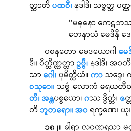
တ္ထာတိ
ပထဝီ၊
နဒါဒိ၊ သဗ္ဗတ္ထ ပတ
‘‘မဓုနော ကေဋဘဿာ
တေနာယံ မေဒိနီ ဒေဝီ
ဝစနတော မေဒယောဂါ
မေဒိ
ဒိ။ ဝိတ္ထိဏ္ဏတ္တာ
ဥဗ္ဗီ၊
နဒါဒိ၊ အဝတိ
သာ
ဂေါ၊
ပုမိတ္ထိယံ။
ကာ
သဒ္ဒေ၊
ဝသုဓာ။
သဗ္ဗံ လောကံ ဓရယတီ
တီ၊ အန္တ
ပစ္စယော၊
ဂ
ဿ ဒွိတ္တံ၊
ဇ
တ္
တိ
ဘူတရော။ အဝ
ရက္ခဏေ၊ ယု၊ 
၁၈၂
။ ခါရာ လဝဏရသာ မတ္