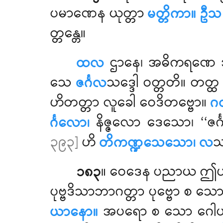
ပမာဏေန ယုတ္တာ
မတ္တိကာ။ ဦသ
တ္တန္တေ။
ထလ
ဌာနေ၊ အဓိကရဏေ အ။ က
သေ
ဇင်္ဂလ
သဒ္ဒေါ ဝတ္တတိ။ တတ္ထ
ဟိတတ္တာ လူခေါ ဝေဒိတဗ္ဗော။
ဂ
င်္ဂလော၊
နိဇ္ဇလော ဒေသော၊ ‘‘ဇင်
၃၉၃]
ဟိ
တိကဏ္ဍသေသော၊ လ
ဿ
၁၈၃
။ ဝေဒေန
ပညာယ ဤဟန္တ
ပုဗ္ဗဒိသာဘာဂတ္တာ ပုဗ္ဗော စ 
ယာနော။
အပရော စ သော ဂေါ