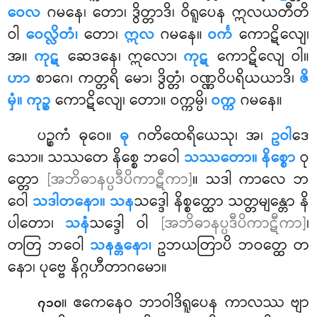
ဝေလ
ဂမနေ၊ တော၊ ဒွိတ္တာဒိ၊ ဝိရူပေန ဣလယတီတိ
ဝါ
ဝေလ္လိတံ၊
တော၊
ဣလ
ဂမနေ။
ဝင်္က
ကောဋိလျေ၊
အ။
ကုဋ
ဆေဒနေ၊ ဣလော၊
ကုဋ
ကောဋိလျေ ဝါ။
ဟာ
စာဂေ၊ ကတ္တရိ မော၊ ဒွိတ္တံ၊ ဝဏ္ဏဝိပရိယယာဒိ၊
ဇိ
မှံ။ ကုဉ္စ
ကောဋိလျေ၊ တော။ ဝက္ကမ္ပိ၊
ဝက္က
ဂမနေ။
ပဉ္စကံ
ဓုဝေ။
ဓု
ဂတိထေရိယေသု၊ အ၊
ဥဝါ
ဒေ
သော။ သဿတေ နိစ္စေ ဘဝေါ
သဿတော။ နိစ္စော
ဝု
တ္တော
[အဘိဓာနပ္ပဒီပိကာဋီကာ]
။ သဒါ ကာလေ ဘ
ဝေါ
သဒါတနော။ သန
သဒ္ဒေါ နိစ္စတ္ထော သတ္တမျန္တော နိ
ပါတော၊
သနံ
သဒ္ဒေါ ဝါ
[အဘိဓာနပ္ပဒီပိကာဋီကာ]
၊
တတြ ဘဝေါ
သနန္တနော၊
ဥဘယတြာပိ ဘဝတ္ထေ တ
နော၊ ပုဗ္ဗေ နိဂ္ဂဟီတာဂမော။
။ ဧကေနေဝ ဘာဝါဒိရူပေန ကာလဿ ဗျာ
၇၁၀