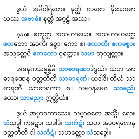
ဒွယံ အနိဝါရိတေ။ နတ္ထိ ဗာဓော နိသေဓော
ယဿ
အဗာဓံ။
နတ္ထိ အဂ္ဂဠံ အဿ။
။ စတုက္ကံ အသဟာယေ။ အသဟာယတ္ထေ
၇၁၈
ဧက
တော အာကီ၊ စ္စော၊ ကော စ၊
ဧကာကီ၊ ဧကစ္စော။
အညတ္ထေပိ
ဧကကော
ဝုတ္တော။
သမာ
တုလျတ္ထာ။
အနေကသမ္ဗန္ဓိနိ
သာဓာရဏာ
ဒိဒွယံ။ သဟ အာ
ဓာရဏေန ဝတ္တတီတိ
သာဓာရဏံ၊
ယဒါဒိ၊ ထိယံ သာ
ဓာရဏီ၊ သာဓာရဏာ စ။ သမာနမေဝ
သာမညံ၊
ယော၊
သာမညာ
ဣတ္ထိယံ။
ဒွယံ အပ္ပာဝကာသေ။ သမ္ဗာဓတေ အသ္မိံ၊ ရော။
သံ
သဒ္ဒါ ကဋော၊ ယဒါဒိ၊
သင်္ကဋံ၊
သဟ အာဝရဏေန
ဝတ္တတီတိ ဝါ
သင်္ကဋံ၊
သဟတ္ထော
သံ
သဒ္ဒေါ။