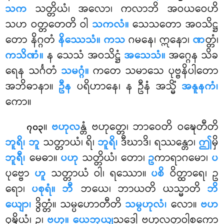
သက
သတ္တိယံ၊ အလော၊ ကလာဘိ အဝယဝေဟိ
သဟ ဝတ္တတေတိ ဝါ
သကလံ။
သေသတော အဝသိဋ္ဌ
တော နိဂ္ဂတံ
နိဿေသံ။ ကသ
ဂမနေ၊ ဣနော၊
ဏ
တ္တံ၊
ကသိဏံ။
န သေသံ အဝသိဋ္ဌံ
အသေသံ။
အဂ္ဂေန သိခ
ရေန သင်္ဂတံ
သမဂ္ဂံ။
ကတေ သမာသေ ပုဗ္ဗနိပါတော
အဘိဓာနာ။
ဦန
ပရိဟာနေ၊ န ဦနံ အသ္မိံ
အနူနကံ၊
ကော။
။
ဗဟုလ
န္တံ ဗဟုတ္တေ၊ ဘာဝေတိ ဝဍ္ဎေတီတိ
၇၀၃
ဘူရိ၊ ဘူ
သတ္တာယံ၊ ရိ၊
ဘူရိ၊
ဒီဃာဒိ၊ ရဿန္တော၊
ဤ
မှိ
ဘူရီ၊
မေဓာ။
ပဟု
သတ္တိယံ၊ တော၊
ဥ
ကာရာဂမော၊
ပ
ပုဗ္ဗော
ဟူ
သတ္တာယံ ဝါ၊ ရဿော။
ပစိ
ဝိတ္ထာရေ၊ ဥ
ရော၊
ပစုရံ။ ဘီ
ဘယေ၊ ဘာယတိ ယသ္မာတိ
ဘိ
ယျော၊
ဒွိတ္တံ။ သမ္ပဟောတီတိ
သမ္ပဟုလံ၊
လော။
ဗဟ
ဝုဍ္ဎိယံ၊ ဥ၊
ဗဟု။ ယေဘုယျ
သဒ္ဒေါ ဗဟုလတ္ထဝါစကော