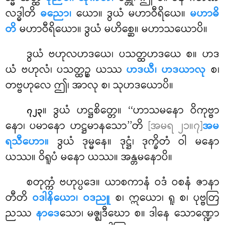
လဒ္ဓါတိ
ဓညော၊
ယော။ ဒွယံ မဟာဝီရိယေ။
မဟာဓိ
တိ
မဟာဝီရိယော။ ဒွယံ မဟိစ္ဆေ။ မဟာသယောပိ။
ဒွယံ ဗဟုလဟဒယေ၊ ပသတ္ထဟဒယေ စ။ ဟဒ
ယံ ဗဟုလံ၊ ပသတ္ထဉ္စ ယဿ
ဟဒယီ၊ ဟဒယာလု
စ၊
တဗ္ဗဟုလေ ဤ၊ အာလု စ၊ သုဟဒယောပိ။
။ ဒွယံ ဟဋ္ဌစိတ္တေ။ ‘‘ဟာသမနော ဝိကုဗ္ဗာ
၇၂၃
နော၊ ပမာနော ဟဋ္ဌမာနသော’’တိ
[အမရ ၂၁။၇]
အမ
ရသီဟော။
ဒွယံ ဒုမ္မနေ။ ဒုဋ္ဌံ၊ ဒုက္ခိတံ ဝါ မနော
ယဿ။ ဝိရူပံ မနော ယဿ။ အန္တမနောပိ။
စတုက္ကံ
ဗဟုပ္ပဒေ။ ယာစကာနံ ဝဒံ ဝစနံ ဇာနာ
တီတိ
ဝဒါနိယော၊ ဝဒညူ
စ၊ ဣယော၊ ရူ စ၊ ပုဗ္ဗတြ
ညဿ
နာဒေ
သော၊ မဇ္ဈဒီဃော စ။ ဒါနေ သောဏ္ဍော