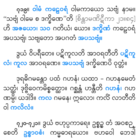
။
ဝါမံ ကဠေဝရံ
ဝါမကာယော သဗျံ နာမ။
၇၁၉
‘‘သဗျံ ဝါမေ စ ဒက္ခိဏေ’’တိ
[စိန္တာမဏိဋီကာ ၂၁။၈၄]
ဟိ
အဇယော၊ သဝ
ဂတိယံ၊ ယော။
ဒက္ခိဏံ
ကဠေဝရံ
အပသဗျံ၊ သဗျတော အပဂတံ
အပသဗျံ။
ဒွယံ
ဝိပရီတေ။ ပဋိကူလတိ အာဝရတီတိ
ပဋိကူ
လံ၊ ကူလ
အာဝရဏေ။
အပသဗျံ
ဒက္ခိဏေပိ ဝုတ္တံ။
ဒုရဓိဂမန္တော ပထံ ဂဟနံ၊ ယထာ – ဂဟနမေတံ
သတ္ထံ၊ ဒုဗ္ဗိဝေကမိစ္စတ္ထော။ ဂစ္ဆန္တံ ဟန္တီတိ
ဂဟနံ၊
ဂဟ
ဏမ္ပိ၊ ယဒါဒိ။
ကလ
ဂမနေ၊ ဣလော၊ ကလိံ လာတီတိ
ဝါ
ကလိလံ။
။ ဒွယံ ဗဟုပ္ပကာရေ။ ဥစ္စဉ္စ တံ အဝစဉ္
၇၂၀-၇၂၁
စေတိ
ဥစ္စာဝစံ၊
ကမ္မဓာရယော။ ဗဟဝေါ ဘေဒါ