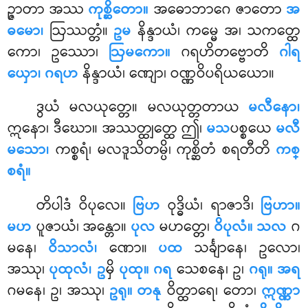
ဉ္ဇာတာ အဿ
ကုစ္ဆိတော။
အဓောဘာဂေ ဇာတော
အ
ဓမော၊
ဩဿတ္တံ။
ဥမ
နိန္ဒာယံ၊ ကမ္မေ အ၊ သကတ္ထေ
ကော၊ ဥဿော၊
ဩမကော။
ဂရဟိတဗ္ဗောတိ
ဂါရ
ယှော၊ ဂရဟ
နိန္ဒာယံ၊ ဏျော၊ ဝဏ္ဏဝိပရိယယော။
ဒွယံ မလယုတ္တေ။ မလယုတ္တတာယ
မလီနော၊
ဣနော၊ ဒီဃော။ အဿတ္ထျတ္ထေ ဤ၊
မသ
ပစ္စယေ
မလီ
မသော၊
ကစ္စရံ၊ မလဒူသိတမ္ပိ၊ ကုစ္ဆိတံ စရတီတိ
ကစ္
စရံ။
တိပါဒံ ဝိပုလေ။
ဗြဟ
ဝုဒ္ဓိယံ၊ ရာဇာဒိ၊
ဗြဟာ။
မဟ
ပူဇာယံ၊ အန္တော။
ပုလ
မဟတ္တေ၊
ဝိပုလံ။ သလ
ဂ
မနေ၊
ဝိသာလံ၊
ဏော။
ပထ
သင်္ချာနေ၊ ဥလော၊
အဿု၊
ပုထုလံ၊ ဥ
မှိ
ပုထု။ ဂရ
သေစနေ၊ ဥ၊
ဂရု။ အရ
ဂမနေ၊ ဥ၊ အဿု၊
ဥရု။ တနု
ဝိတ္ထာရေ၊ တော၊
ဣဏ္ဏာ