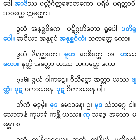
ဒေါ
အာဒိ
ဿ ပုလ္လိင်္ဂတ္တဇောတကော၊ ပုရိမံ၊ ပုရတ္ထာပိ၊
ဘဝတ္ထေ ဣမတ္ထာ။
ဒွယံ အနုစ္ဆဝိကေ။ ပဋိဂ္ဂဟိတော ရူပေါ
ပတိရူ
ပေါ။
ဆဝိယာ အနုရူပံ
အနုစ္ဆဝိကံ၊
သကတ္ထေ ကော။
ဒွယံ နိရတ္ထကေ။
မူဟ
ဝေစိတ္တေ၊ အ၊
ဟ
ဿ
ဃော။
နတ္ထိ အတ္ထော ယဿ၊ သကတ္ထေ ကော။
။ ဒွယံ ပါကဋေ။ ဝိသိဋ္ဌော အတ္တာ ယဿ
ဗျ
၇၁၆
တ္တံ။ ပုဋ
ပကာသနေ၊
ပုဋ
ဝိကာသနေ ဝါ။
တိကံ မုဒုမှိ။
မုဒ
မောဒနေ၊ ဥ၊
မုဒ
သံသဂ္ဂေ ဝါ။
သောဘနံ ကုမာရံ ကန္တိ ယဿ။
ကု
သဒ္ဒေ၊ အလော၊ မ
န္တော စ။