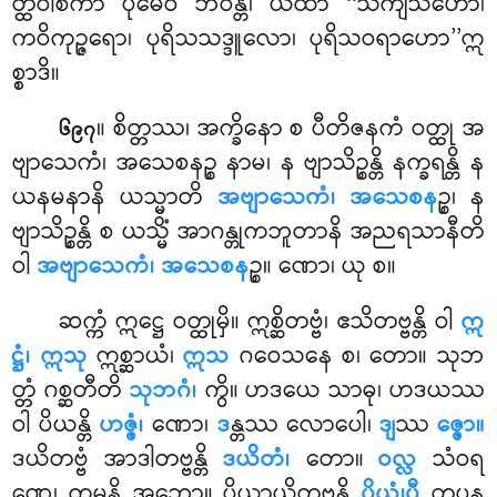
တ္ထဝါစကာ ပုမေဝ ဘဝန္တိ၊ ယထာ ‘‘သကျသီဟော၊
ကဝိကုဉ္ဇရော၊ ပုရိသသဒ္ဒူလော၊ ပုရိသဝရာဟော’’ဣ
စ္စာဒိ။
။ စိတ္တဿ၊ အက္ခိနော စ ပီတိဇနကံ ဝတ္ထု အ
၆၉၇
ဗျာသေကံ၊ အသေစနဉ္စ နာမ၊ န ဗျာသိဉ္စန္တိ နက္ခရန္တိ န
ယနမနာနိ ယသ္မာတိ
အဗျာသေကံ၊ အသေစန
ဉ္စ၊ န
ဗျာသိဉ္စန္တိ စ ယသ္မိံ အာဂန္တုကဘူတာနိ အညရသာနီတိ
ဝါ
အဗျာသေကံ၊ အသေစန
ဉ္စ။ ဏော၊ ယု စ။
ဆက္ကံ ဣဋ္ဌေ ဝတ္ထုမှိ။ ဣစ္ဆိတဗ္ဗံ၊ ဧသိတဗ္ဗန္တိ ဝါ
ဣ
ဋ္ဌံ၊ ဣသု
ဣစ္ဆာယံ၊
ဣသ
ဂဝေသနေ စ၊ တော။ သုဘ
တ္တံ ဂစ္ဆတီတိ
သုဘဂံ၊
ကွိ။ ဟဒယေ သာဓု၊ ဟဒယဿ
ဝါ ပိယန္တိ
ဟဇ္ဇံ၊
ဏော၊
ဒ
န္တဿ လောပေါ၊
ဒျ
ဿ
ဇ္ဇော။
ဒယိတဗ္ဗံ အာဒါတဗ္ဗန္တိ
ဒယိတံ၊
တော။
ဝလ္လ
သံဝရ
ဏေ၊ ကမ္မနိ အဘော။ ပိယာယိတဗ္ဗန္တိ
ပိယံ၊ပီ
တပ္ပန