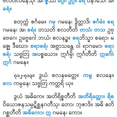
ဗလပါလနေသု၊ အ၊
ဇ္ဇ
ဿ
ဂ္ဂေါ၊ ဥဂ္ဂံ။ ခရ
ဝိနာသေ၊ အ၊
ခရံ။
စတုက္ကံ
ဇင်္ဂမေ။
ဂမု
ဂမနေ၊ ဒွိတ္တာဒိ၊
ဇင်္ဂမံ။ စရ
ဂမနေ၊ အ၊
စရံ။
တသတိ စလတီတိ
တသံ၊ တသ
ဥဗ္
ဗေဂေ၊ ဥဗ္ဗေဂေါ ဘယံ၊ စလနဉ္စ။
စရ
ဘိသ္မာ စရော၊ မ
ဇ္ဈေ ဒီဃော၊
စရာစရံ၊
အဗ္ဘာသန္တေ ဝါ ရာဂမော၊
စရာ
စရံ၊
သဗ္ဗတြ
အ
ပစ္စယော။ ဣင်္ဂမ္ပိ၊ ဣင်္ဂတီတိ
ဣင်္ဂေါ၊
ဣင်္ဂ
ဂမနေ။
။ ဒွယံ စလနမတ္တေ။
ကမ္ပ
စလနေ။
၇၁၂-၇၁၃
စလ
ကမ္ပနေ၊ သဗ္ဗတြ ကတ္တရိ ယု။
ဒွယံ အဓိကေ။ အတိရိစ္စတီတိ
အတိရိတ္တော၊ ရိစ
ဝိယောဇနသမ္ပဋိစ္ဆနဂတီသု၊ တော၊ ဘုဇာဒိ။ အဓိ ဧတိ
ဂစ္ဆတီတိ
အဓိကော၊ ဣ
ဂမနေ၊ ကော။