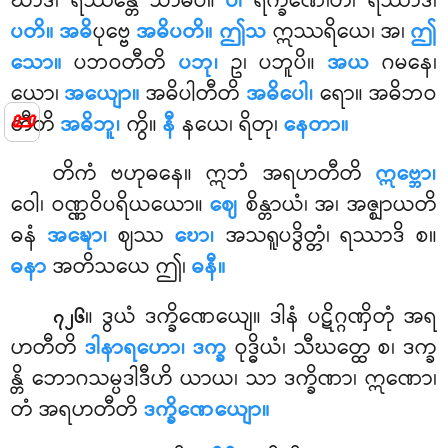
ဃာဒိ၊ ရဿန္တေ သာမိပိ။
ပါ
ရက္ခဏေ၊တိ၊ ရဿာဒိ၊
ပတိ။ အဓိ
ပုဗ္ဗေ
အဓိပတိ။ ဤသ
ဣဿရိယေ၊ အ၊
ဤ
သော။
ပဘဝတီတိ
ပဘု၊
ဥ၊ ပဘူပိ။
အယ
ဂမနေ၊
ယော၊
အယျော။
အဓိပါတီတိ
အဓိပေါ၊
ရော။ အဓိဘဝ
📜
တီတိ
အဓိဘူ၊
ကွိ။
နီ
နယေ၊ ရိတု၊
နေတာ။
တိကံ
ဗဟုဓနေ။ ဣဘံ အရဟတီတိ
ဣဗ္ဘော၊
ဝေါ၊ ဝဏ္ဏဝိပရိယယော။
ဈေ
စိန္တာယံ၊ အ၊ အဇ္ဈာယတိ
ဓနံ
အဍ္ဎော၊
ဈဿ
ဎော၊
အသရူပဒွိတ္တံ၊ ရဿာဒိ စ။
ဓနာ
အတိသယေ ဤ၊
ဓနီ။
။ ဒွယံ ဒက္ခိဏေယျေ။ ဒါနံ ပဋိဂ္ဂဏှိတုံ အရ
၇၂၆
ဟတီတိ
ဒါနာရဟော၊ ဒက္ခ
ဝုဒ္ဓိယံ၊ သီဃတ္ထေ စ၊ ဒက္ခ
န္တိ ဘောဂသမ္ပဒါဒီဟိ ယာယ၊ သာ ဒက္ခိဏာ၊ ဣဏော၊
တံ အရဟတီတိ
ဒက္ခိဏေယျော။