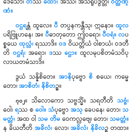
ဒေသော၊
တ
ဿ
ထော၊
အဿိ၊ အသရူပဒွိတ္တံ၊
ဝိတ္ထိဏ္
ဏံ။
ဝဌရ
န္တံ ထူလေ။
ပီ
တပ္ပနကန္တီသု၊ ဣနော။
ထူလ
ပရိဗြူဟနေ၊ အ။
ပီ
ဓာတုတော ဤဝရော၊
ပီဝရံ။ လ
ပ
စ္စယေ
ထုလ္လံ၊
ရဿာဒိ။
ဝဒ
ဝိယတ္တိယံ ဝါစာယံ၊ ဝဒတီ
တိ
ဝဌရံ၊
အရော၊
ဒ
ဿ
ဌော။
ထူလမုပစိတမံသဝိပု
လာယတမံသာဒိ။
ဒွယံ သန္နိစိတေ။
အာနိ
ပုဗ္ဗော
စိ
စယေ၊ ကမ္မေ
တော၊
အာစိတံ၊ နိစိတ
ဉ္စ။
။ သိလောကော
သဗ္ဗသ္မိံ။ သရတီတိ
သဗ္ဗံ၊
၇၀၂
ဝေါ၊
ရ
ဿ စ
ဝေါ။ သံ
ပုဗ္ဗော
အသု
ခေပနေ၊ တော၊
သ
မတ္တံ၊
အထ ဝါ
သမ တိမ
ဝေကလ္လဗျေ၊ တော၊
သမတ္တံ။
န ခိယတီတိ
အခိလံ၊
လော၊
အခိလံ၊ နိခိလ
ဉ္စ တထာ။