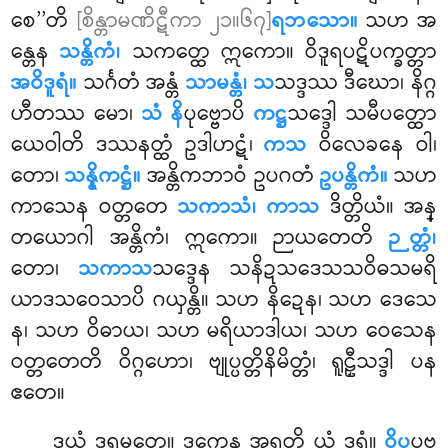
စေ’’တိ
[စိန္တာမဏိဋီကာ ၂၁။၆၇]
ရဘသော။
သဟ အ
န္တေန
သန္တိကံ၊
သကတ္ထေ ဣကော။ ဝိဒူရပဋိပက္ခတ္တာ
အဝိဒူရံ။
သင်္ဂတံ အန္တံ
သာမန္တံ၊ သ
သဒ္ဒဿ ဒီဃော၊ နိဂ္ဂ
ဟီတဿ မော၊
သံ နိ
ပုဗ္ဗောပိ
ကဋ္ဌ
သဒ္ဒေါ သမီပတ္ထော
ယေဝါတိ ဒဿနတ္ထံ ဥဒါဟဋံ၊
ကသ
ဝိလေခနေ ဝါ၊
တော၊
သန္နိကဋ္ဌံ။
အန္တိကဘာဝံ ဥပဂတံ
ဥပန္တိကံ။
သဟ
ကာသေန ဝတ္တတေ
သကာသံ၊ ကာသ
ဒိတ္တိယံ။ အန္
တယောဂါ အန္တိကံ၊ ဣကော။ ဉာယတေတိ
ဉတ္တံ၊
တော၊
သကာသ
သဒ္ဒေန သနိဍသဒေသသဝိဓသမရိ
ယာဒသဝေသာပိ ဂယှန္တိ။ သဟ နိဍေန၊ သဟ ဒေသေ
န၊ သဟ ဝိဓာယ၊ သဟ မရိယာဒါယ၊ သဟ ဝေသေန
ဝတ္တတေတိ ဝိဂ္ဂဟော၊ ဗျုပ္ပတ္တိနိမိတ္တံ၊ ရူဠှီသဒ္ဒါ ပန
ဧတေ။
ဒွယံ ဒူရမတ္တေ။ ဒုက္ခေန အရတိ ယံ ဒူရံ။
ဝိပ
ပုဗ္