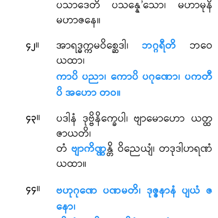
ပသာဒေတိ ပသန္နေ’သော၊ မဟာမုနိ
မဟာဇနေ။
။
အာရဒ္ဓက္ကမဝိစ္ဆေဒါ၊
ဘဂ္ဂရီတိ
ဘဝေ
၄၂
ယထာ၊
ကာပိ ပညာ၊ ကောပိ ပဂုဏော၊ ပကတီ
ပိ အဟော တဝ။
။
ပဒါနံ
ဒုဗ္ဗိနိက္ခေပါ၊ ဗျာမောဟော ယတ္ထ
၄၃
ဇာယတိ၊
တံ
ဗျာကိဏ္ဏ
န္တိ ဝိညေယျံ၊ တဒုဒါဟရဏံ
ယထာ။
။
၄၄
ဗဟုဂုဏေ ပဏမတိ၊ ဒုဇ္ဇနာနံ ပျယံ ဇ
နော၊