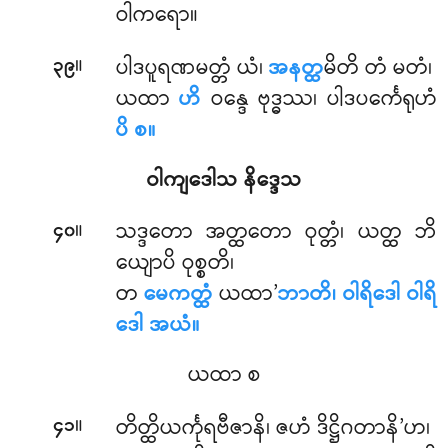
ဝါကရော။
။
ပါဒပူရဏမတ္တံ ယံ၊
အနတ္ထ
မိတိ တံ မတံ၊
၃၉
ယထာ
ဟိ
ဝန္ဒေ ဗုဒ္ဓဿ၊ ပါဒပင်္ကေရုဟံ
ပိ စ။
ဝါကျဒေါသ နိဒ္ဒေသ
။
သဒ္ဒတော အတ္ထတော ဝုတ္တံ၊ ယတ္ထ ဘိ
၄၀
ယျောပိ ဝုစ္စတိ၊
တ
မေကတ္ထံ
ယထာ’
ဘာတိ၊ ဝါရိဒေါ ဝါရိ
ဒေါ အယံ။
ယထာ စ
။
တိတ္ထိယင်္ကုရဗီဇာနိ၊ ဇဟံ ဒိဋ္ဌိဂတာနိ’ဟ၊
၄၁