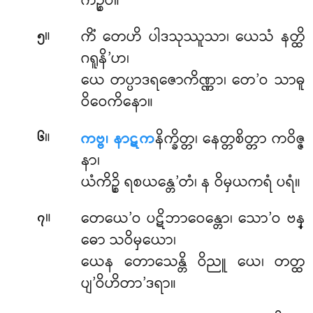
ကိဉ္စိပိ။
။
ကိံ တေဟိ ပါဒသုဿူသာ၊ ယေသံ နတ္ထိ
၅
ဂရူနိ’ဟ၊
ယေ တပ္ပာဒရဇောကိဏ္ဏာ၊ တေ’ဝ သာဓူ
ဝိဝေကိနော။
။
ကဗ္ဗ၊ နာဋက
နိက္ခိတ္တ၊ နေတ္တစိတ္တာ ကဝိဇ္ဇ
၆
နာ၊
ယံကိဉ္စိ ရစယန္တေ’တံ၊ န ဝိမှယကရံ ပရံ။
။
တေယေ’ဝ ပဋိဘာဝေန္တော၊ သော’ဝ ဗန္
၇
ဓော သဝိမှယော၊
ယေန တောသေန္တိ ဝိညူ ယေ၊ တတ္ထ
ပျ’ဝိဟိတာ’ဒရာ။