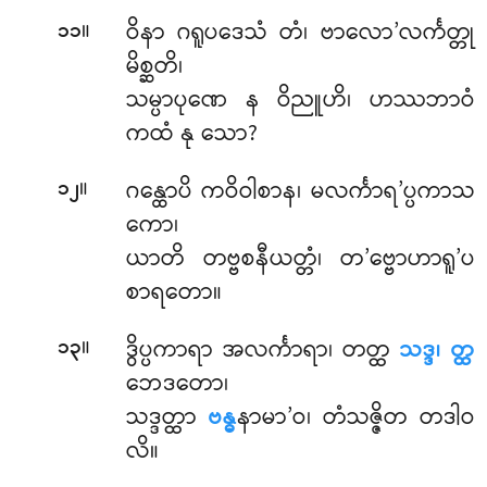
။
ဝိနာ ဂရူပဒေသံ တံ၊ ဗာလော’လင်္ကတ္တု
၁၁
မိစ္ဆတိ၊
သမ္ပာပုဏေ န ဝိညူဟိ၊ ဟဿဘာဝံ
ကထံ နု သော?
။
ဂန္ထောပိ ကဝိဝါစာန၊ မလင်္ကာရ’ပ္ပကာသ
၁၂
ကော၊
ယာတိ တဗ္ဗစနီယတ္တံ၊ တ’ဗ္ဗောဟာရူ’ပ
စာရတော။
။
ဒွိပ္ပကာရာ အလင်္ကာရာ၊ တတ္ထ
သဒ္ဒ၊ တ္ထ
၁၃
ဘေဒတော၊
သဒ္ဒတ္ထာ
ဗန္ဓ
နာမာ’ဝ၊ တံသဇ္ဇိတ တဒါဝ
လိ။