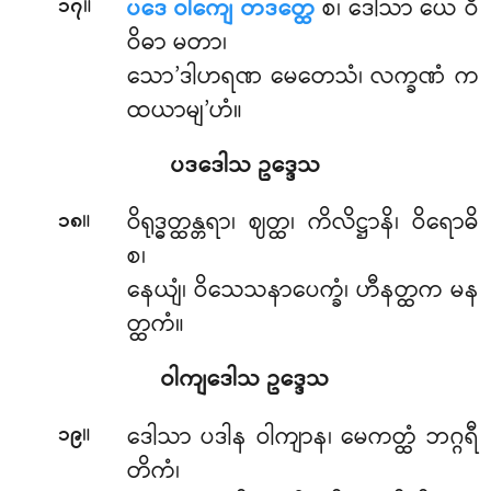
။
ပဒေ ဝါကျေ တဒတ္ထေ
စ၊ ဒေါသာ ယေ ဝိ
၁၇
ဝိဓာ မတာ၊
သော’ဒါဟရဏ မေတေသံ၊ လက္ခဏံ က
ထယာမျ’ဟံ။
ပဒဒေါသ ဥဒ္ဒေသ
။
ဝိရုဒ္ဓတ္ထန္တရာ၊ ဈတ္ထ၊ ကိလိဋ္ဌာနိ၊ ဝိရောဓိ
၁၈
စ၊
နေယျံ၊ ဝိသေသနာပေက္ခံ၊ ဟီနတ္ထက မန
တ္ထကံ။
ဝါကျဒေါသ ဥဒ္ဒေသ
။
ဒေါသာ ပဒါန ဝါကျာန၊ မေကတ္ထံ ဘဂ္ဂရီ
၁၉
တိကံ၊