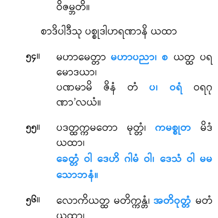
ဝိဇမ္ဘတိ။
စာဒိပါဒီသု ပစ္စုဒါဟရဏာနိ ယထာ
။
မဟာမေတ္တာ
မဟာပညာ၊ စ
ယတ္ထ ပရ
၅၄
မောဒယာ၊
ပဏမာမိ ဇိနံ တံ
ပ၊ ဝရံ
ဝရဂု
ဏာ’လယံ။
။
ပဒတ္ထက္ကမတော မုတ္တံ၊
ကမစ္စုတ
မိဒံ
၅၅
ယထာ၊
ခေတ္တံ ဝါ ဒေဟိ ဂါမံ ဝါ၊ ဒေသံ ဝါ မမ
သောဘနံ။
။
လောကိယတ္ထ
မတိက္ကန္တံ၊
အတိဝုတ္တံ
မတံ
၅၆
ယထာ၊