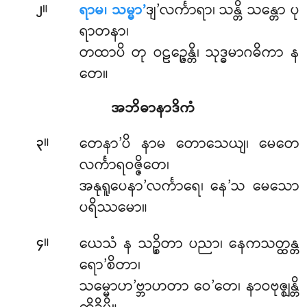
။
ရာမ၊ သမ္မာ’
ဒျ’လင်္ကာရာ၊ သန္တိ သန္တော ပု
၂
ရာတနာ၊
တထာပိ တု ဝဠဉ္ဇေန္တိ၊ သုဒ္ဓမာဂဓိကာ န
တေ။
အဘိဓာနာဒိကံ
။
တေနာ’ပိ နာမ တောသေယျ၊ မေတေ
၃
လင်္ကာရဝဇ္ဇိတေ၊
အနုရူပေနာ’လင်္ကာရေ၊ နေ’သ မေသော
ပရိဿမော။
။
ယေသံ န သဉ္စိတာ ပညာ၊ နေကသတ္ထန္တ
၄
ရော’စိတာ၊
သမ္မောဟ’ဗ္ဘာဟတာ ဝေ’တေ၊ နာဝဗုဇ္ဈန္တိ