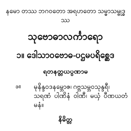
နမော တဿ ဘဂဝတော အရဟတော သမ္မာသမ္ဗုဒ္ဓ
ဿ
သုဗောဓာလင်္ကာရော
၁။ ဒေါသာဝဗောဓ-ပဌမပရိစ္ဆေဒ
ရတနတ္တယပ္ပဏာမ
။
မုနိန္ဒဝဒနမ္ဘောဇ၊ ဂဗ္ဘသမ္ဘဝသုန္ဒရီ၊
၁
သရဏံ ပါဏိနံ ဝါဏီ၊ မယှံ ပီဏယတံ
မနံ။
နိမိတ္တ