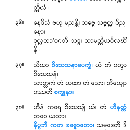
တ္တိယံ။
။
နေဒိသံ ဗဟု မညန္တိ၊ သဗ္ဗေ သဗ္ဗတ္ထ ဝိညု
၃၆
နော၊
ဒုလ္လဘာ’ဝဂတီ သဒ္ဒ၊ သာမတ္ထိယဝိလင်္ဃိ
နီ။
။
သိယာ
ဝိသေသနာပေက္ခံ၊
ယံ တံ ပတွာ
၃၇
ဝိသေသနံ၊
သာတ္ထကံ တံ ယထာ တံ သော၊ ဘိယျော
ပဿတိ
စက္ခုနာ။
။
ဟီနံ ကရေ ဝိသေသျံ ယံ၊ တံ
ဟီနတ္ထံ
၃၈
ဘဝေ ယထာ၊
နိပ္ပဘီ ကတ ခဇ္ဇောတော၊
သမုဒေတိ ဒိ