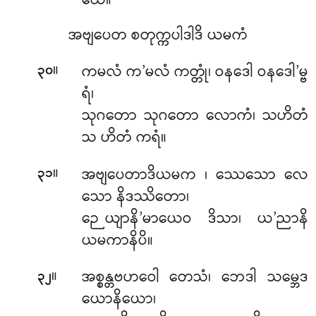
ယေ။
အဗျပေတ စတုက္ကပါဒါဒိ ယမကံ
။
ကမလံ က’မလံ ကတ္တုံ၊ ဝနဒေါ ဝနဒေါ’မ္ဗ
၃၀
ရံ၊
သုဂတော သုဂတော လောကံ၊ သဟိတံ
သ ဟိတံ ကရံ။
။
အဗျပေတာဒိယမက
၊ ဿေသော လေ
၃၁
သော နိဒဿိတော၊
ဉေယျာနိ’မာယေဝ ဒိသာ၊ ယ’ညာနိ
ယမကာနိပိ။
။
အစ္စန္တဗဟဝေါ တေသံ၊ ဘေဒါ သမ္ဘေဒ
၃၂
ယောနိယော၊