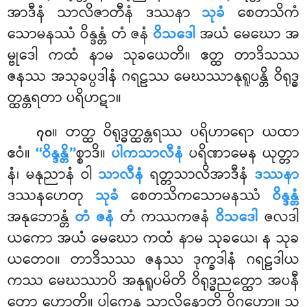
အာဒီနံ သာလိဇာတီနံ ဒဿနာ
သုခံ
စေတသိကံ
သောမနဿံ ဝိန္ဒန္တံ တံ ဇနံ
ဝိသဒေါ
အယံ မေဃော အ
မ္ဗုဒေါ ကထံ နာမ သုခယေတိ။ ဧတ္ထ တာဒိသဿ
ဇနဿ အသုခပ္ပဒါနံ ဂရဠဿ မေဃဿာနုရူပန္တိ ဝိရုဒ္ဓ
တ္ထန္တရတာ ပရိဟဋာ။
။ တတ္ထ ဝိရုဒ္ဓတ္ထန္တရဿ ပရိဟာရော ယထာ
၇၀
ဧဝံ။
‘‘ဝိန္ဒန္တိ’’
စ္စာဒိ။
ပါကသာလီနံ
ပရိဏာမေန ယုတ္တာ
နံ၊ မနုညာနံ ဝါ
သာလီနံ
ရတ္တသာလိအာဒီနံ
ဒဿနာ
ဒဿနဟေတု
သုခံ
စေတသိကသောမနဿံ
ဝိန္ဒန္တံ
အနုဘောန္တံ
တံ ဇနံ
တံ ကဿကဇနံ
ဝိသဒေါ
ဇလဒါ
ယကော အယံ မေဃော ကထံ နာမ သုခယေ၊ န သုခ
ယတေဝ။ တာဒိသဿ ဇနဿ ဒုက္ခဒါနံ ဂရဠဒါယ
ကဿ မေဃဿာပိ အနုရူပမိတိ ဝိရုဒ္ဓညတ္ထော အပနီ
တော ဟောတိ။ ပါကေန သာလိနောတိ ဝိဂ္ဂဟော။ သု