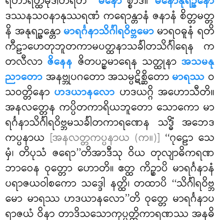
ရိဟာရတ္ထမုဒါဟရတိ
‘‘မနော’’
စ္စာဒိ။
မနောနုရဉ္ဇနော
ဒဿနသဝနာနုဿရဏံ ကရောန္တာနံ ဇနာနံ စိတ္တမတ္တ
နိ အနုရဉ္ဇန္တော
မာရင်္ဂနာသိင်္ဂါရဝိဗ္ဘမော
မာရဝဓူနံ ရတိ
ကီဠာဟေတုဘူတကာမပတ္ထနာသင်္ခါတသိင်္ဂါရေန က
တလီလာ
ဇိနေန
ဇိတပဉ္စမာရေန သတ္ထုနာ
အသမနု
ညာတော
အနဗ္ဘုပဂတော အသမ္ပဋိစ္ဆိတော
မာရဿ
ဝ
သဝတ္တိနော
ဟဒယာနလော
ဟဒယဂ္ဂိ အဟောသီတိ။
အနလတ္တေန ကပ္ပိတကာရိယဘူတော သောကော မာ
ရင်္ဂနာသိင်္ဂါရဝိဗ္ဘမသင်္ခါတကာရဏေန သဒ္ဓိံ အဘေဒ
ကပ္ပနာယ
[အနလတ္တကပ္ပနာယ (က။)]
‘‘ဂုဠော သေ
မှံ၊ တိပုသံ ဇရော’’တိအာဒီသု ဝိယ တုလျာဓိကရဏ
ဘာဝေန ဝုတ္တော ဟောတိ။ ဧတ္ထ ကိဉ္စာပိ မာရင်္ဂနာနံ
ပရာဇယဝါစကော သဒ္ဒေါ နတ္ထိ၊ တထာပိ ‘‘သိင်္ဂါရဝိဗ္ဘ
မော မာရဿ ဟဒယာနလော’’တိ ဝုတ္တေ မာရင်္ဂနာပ
ရာဇယံ ဝိနာ တာဒိသသောကုပ္ပတ္တိကာရဏဿ အနဓိ