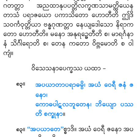
ဂတတ္တာ အညထာနုပပတ္တိလက္ခဏသာမတ္ထိယေန
တာသံ ပရာဇယော ပကာသိတော ဟောတီတိ ဤဒိ
သဝင်္ကဝုတ္တိယာ ဗန္ဓဂုဏတ္တာ နေယျဒေါသော နိရာက
တော ဟောတီတိ။ မနော အနုရဉ္ဇေတီတိ စ၊ မာရင်္ဂနာ
နံ သိင်္ဂါရောတိ စ၊ တေန ကတော ဝိဗ္ဘမောတိ စ ဝါ
ကျံ။
ဝိသေသနာပေက္ခဿ ယထာ –
။
၈၃
အပယာတာပရာဓမ္ပိ၊ အယံ ဝေရီ ဇနံ ဇ
နော၊
ကောဓပါဋလဘူတေန၊ ဘိယျော ပဿ
တိ စက္ခုနာ
။
။
‘‘အပယာတေ’’
စ္စာဒိ။
အယံ ဝေရီ ဇနော အပ
၈၃