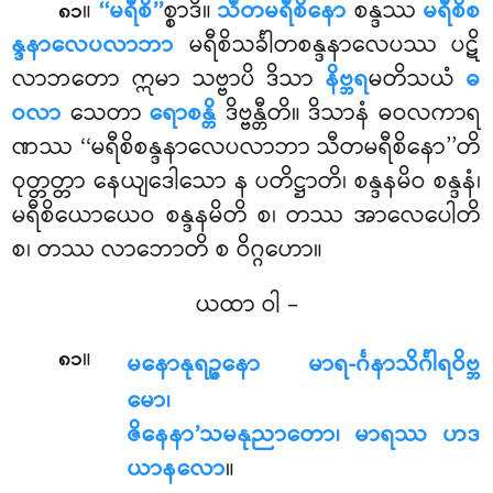
။
‘‘မရီစိ’’
စ္စာဒိ။
သီတမရီစိနော
စန္ဒဿ
မရီစိစ
၈၁
န္ဒနာလေပလာဘာ
မရီစိသင်္ခါတစန္ဒနာလေပဿ ပဋိ
လာဘတော ဣမာ သဗ္ဗာပိ ဒိသာ
နိဗ္ဘရ
မတိသယံ
ဓ
ဝလာ
သေတာ
ရောစန္တိ
ဒိဗ္ဗန္တီတိ။ ဒိသာနံ ဓဝလကာရ
ဏဿ ‘‘မရီစိစန္ဒနာလေပလာဘာ သီတမရီစိနော’’တိ
ဝုတ္တတ္တာ နေယျဒေါသော န ပတိဋ္ဌာတိ၊ စန္ဒနမိဝ စန္ဒနံ၊
မရီစိယောယေဝ စန္ဒနမိတိ စ၊ တဿ အာလေပေါတိ
စ၊ တဿ လာဘောတိ စ ဝိဂ္ဂဟော။
ယထာ ဝါ –
။
၈၁
မနောနုရဉ္ဇနော မာရ-င်္ဂနာသိင်္ဂါရဝိဗ္ဘ
မော၊
ဇိနေနာ’သမနုညာတော၊ မာရဿ ဟဒ
ယာနလော
။