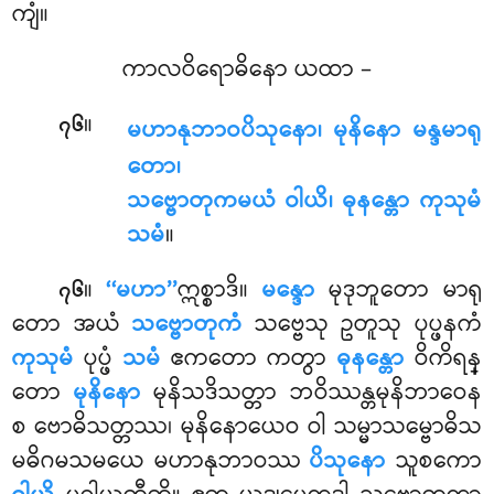
ကျံ။
ကာလဝိရောဓိနော ယထာ –
။
၇၆
မဟာနုဘာဝပိသုနော၊ မုနိနော မန္ဒမာရု
တော၊
သဗ္ဗောတုကမယံ ဝါယိ၊ ဓုနန္တော ကုသုမံ
သမံ
။
။
‘‘မဟာ’’
ဣစ္စာဒိ။
မန္ဒော
မုဒုဘူတော မာရု
၇၆
တော အယံ
သဗ္ဗောတုကံ
သဗ္ဗေသု ဥတူသု ပုပ္ဖနကံ
ကုသုမံ
ပုပ္ဖံ
သမံ
ဧကတော ကတွာ
ဓုနန္တော
ဝိကိရန္
တော
မုနိနော
မုနိသဒိသတ္တာ ဘဝိဿန္တမုနိဘာဝေန
စ ဗောဓိသတ္တဿ၊ မုနိနောယေဝ ဝါ သမ္မာသမ္ဗောဓိသ
မဓိဂမသမယေ မဟာနုဘာဝဿ
ပိသုနော
သူစကော