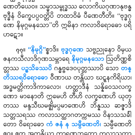
ဏေတိယေဝ။ သမ္မာသမ္ဗုဒ္ဓဿ လောကိယဂုဏာနုဗန္ဓ
ဗုဒ္ဓီနံ ဝိက္ခေပပ္ပဝတ္တိပိ တထာဝိဓံ ပီဏေတီတိ။ ‘‘ဗုဒ္ဓဂု
ဏေ နိမုဂ္ဂမနသော’’တိ ဣမိနာ ကလာဝိရောဓော ပရိ
ဟဋော။
။
‘‘နိမုဂ္ဂိ’’
စ္စာဒိ။
ဗုဒ္ဓဂုဏေ
သဗ္ဗညုနော ဝိမှယ
၇၇
ဇနကသီလာဒိဂုဏသမ္ဘာရေ
နိမုဂ္ဂမနသော
ဩတိဏ္ဏစိ
တ္တဿ
ပဉ္စသိခဿပိ
ဂန္ဓဗ္ဗဒေဝပုတ္တဿာပိ သော
တန္
တိဿရဝိရောဓော
ဝီဏာယ တန္တိယာ ဃဋ္ဋနကိရိယာ၊
အဒ္ဓမတ္တိကာဒိကာလော၊ ဟတ္ထာဒီနံ သန္နိဝေသလက္ခ
ဏော မာနောတိ ဣမေဟိ တီဟိ လက္ခဏေဟိ ယုတ္
တဿ မန္ဒသီဃမဇ္ဈိမပ္ပမာဏေဟိ ဘိန္နဿ ဆဇ္ဇာဒိ
သတ္တသရဿ ကလာသတ္ထာဂတက္ကမဿ ဝိနာသသင်္ခါ
တော ဝိရောဓော
ကံ ဇနံ န သမ္ပီဏေတိ၊
သမ္ပီဏေတိ
ဧဝ။ ဧတ္ထ အကန္တိယာ ကာရဏဘူတော ကလာသတ္ထာ