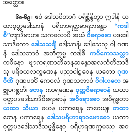
အတ္ထော။
။ ဧဝံ ဒေါသဝိဘာဂံ ပရိစ္ဆိန္ဒိတွာ ဣဒါနိ ယ
၆၈-၆၉
ထာဝုတ္တဒေါသာနံ ပရိဟာရတ္ထမာရဘန္တော
‘‘ကဒါ
စီ’’
တျာဒိမာဟ။ သကလောပိ အယံ
ဝိရောဓော
ပဒဒေါ
သာဒိကော
ဒေါသသင်္ချံ
ဒေါသာနံ၊ ဒေါသေသု ဝါ ဂဏ
နံ ဒေါသဘာဝံ အတိက္ကမ္မ ကဒါစိ
ကဝိကောသလ္လာ
ကဝိနော ဗျာကရဏာဘိဓာနဆန္ဒောအလင်္ကတိအာဒီ
သု ပရိစယလက္ခဏေန ပညာပါဋဝေန ယတော
ဂုဏ
ဝီထိံ
ဂုဏပဒဝိံ ကေဝလံ ဂုဏသဘာဝံ
ဝိဂါဟတေ
အ
ဗ္ဘုပဂစ္ဆတိ၊
တေန
ကာရဏေန
ဝုတ္တဝိရောဓာနံ
ယထာ
ဝုတ္တပဒဒေါသာဒိဝိရောဓာနံ
အဝိရောဓော
အဝိရုဒ္ဓတာ
ယထာ
သိယာ
ယေန ပကာရေန ဘဝေယျ၊
တထာ
တေန ပကာရေန
ဒေါသပရိဟာရာဝဗောဓော
ယထာ
ဝုတ္တပဒဒေါသာဒိသမ္ဗန္ဓိနော ပရိဟရဏက္ကမဿ အဝ