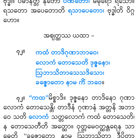
ဗုဒ္ဓါ။ ပဓာနတ္တံ နီတော
ပဏီတော၊
မဓုရော ရသော။
ရသတော အပေတောတိ
ရသာပေတော၊
ဗုဒ္ဓါတိ ဝိဂ္ဂ
ဟော။
အဈတ္ထဿ ယထာ –
။
၇၂
ကထံ တာဒိဂုဏာဘာဝေ၊
လောကံ တောသေတိ ဒုဇ္ဇနော၊
ဩဘာသိတာသေသဒိသော၊
ခဇ္ဇောတော နာမ ကိံ ဘဝေ
။
။
‘‘ကထ’’
မိစ္စာဒိ။ ဒုဇ္ဇနော တာဒိနော ဂုဏာ
၇၂
လောကံ တောသေန္တိ၊ တာဒီနံ ဂုဏာနံ အတ္တနိ အဘာ
ဝေ သတိ
လောကံ
သတ္တလောကံ ကထံ တောသေတိ၊
န တောသေတီတိ အတ္ထော။ ဝုတ္တမေဝတ္ထန္တရေန သာ
ဓေတိ ‘‘ခဇ္ဇောတော နာမ ဩဘာသိတာ ဒီပိတာ