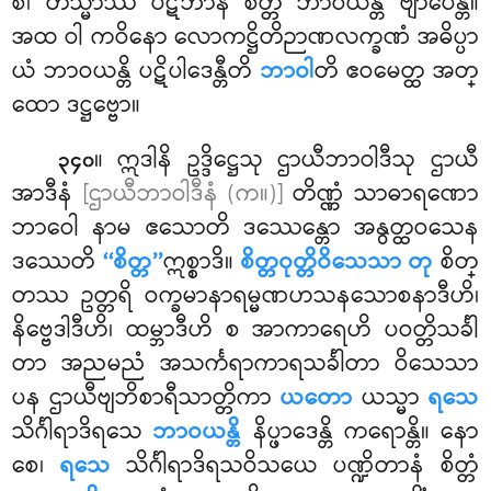
စ၊ တသ္မာဿ ပဋိဘာနံ စိတ္တံ ဘာဝယန္တိ ဗျာပေန္တိ။
အထ ဝါ ကဝိနော လောကဋ္ဌိတိဉာဏလက္ခဏံ အဓိပ္ပာ
ယံ ဘာဝယန္တိ ပဋိပါဒေန္တီတိ
ဘာဝါ
တိ ဧဝမေတ္ထ အတ္
ထော ဒဋ္ဌဗ္ဗော။
။ ဣဒါနိ ဥဒ္ဒိဋ္ဌေသု ဌာယီဘာဝါဒီသု ဌာယီ
၃၄၀
အာဒီနံ
[ဌာယီဘာဝါဒီနံ (က။)]
တိဏ္ဏံ သာဓာရဏော
ဘာဝေါ နာမ ဧသောတိ ဒဿေန္တော အနွတ္ထဝသေန
ဒဿေတိ
‘‘စိတ္တ’’
ဣစ္စာဒိ။
စိတ္တဝုတ္တိဝိသေသာ တု
စိတ္
တဿ ဥတ္တရိ ဝက္ခမာနာရမ္မဏဟသနသောစနာဒီဟိ၊
နိဗ္ဗေဒါဒီဟိ၊ ထမ္ဘာဒီဟိ စ အာကာရေဟိ ပဝတ္တိသင်္ခါ
တာ အညမညံ အသင်္ကရာကာရသင်္ခါတာ ဝိသေသာ
ပန ဌာယီဗျဘိစာရီသာတ္တိကာ
ယတော
ယသ္မာ
ရသေ
သိင်္ဂါရာဒိရသေ
ဘာဝယန္တိ
နိပ္ဖာဒေန္တိ ကရောန္တိ။ နော
စေ၊
ရသေ
သိင်္ဂါရာဒိရသဝိသယေ ပဏ္ဍိတာနံ စိတ္တံ