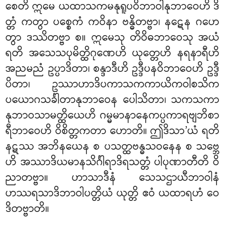
စေတိ ဣမေ ယထာသကမနုရူပဝိဘာဝါနုဘာဝေဟိ ဒိ
တ္တံ ကတွာ ပစ္စေကံ ကဝိနာ ဗန္ဓိတဗ္ဗာ၊ နဋေန ဂဟေ
တွာ ဒဿိတဗ္ဗာ စ။ ဣမေသု တိဝိဓဘာဝေသု အယံ
ရတိ အသေသပုမိတ္ထိဂုဏေဟိ ယုတ္တေဟိ နရနာရီဟိ
အညမညံ ဥပ္ပာဒိတာ၊ စန္ဒာဒီဟိ ဥဒ္ဒီပနဝိဘာဝေဟိ ဥဒ္ဒီ
ပိတာ၊ ဥဿာဟာဒိပကာသကကာယိကဝါစသိက
ပယောဂသင်္ခါတာနုဘာဝေန ပေါသိတာ၊ သကသကာ
နုဘာဝသာမတ္ထိယေဟိ ဂမ္မမာနာနေကပ္ပကာရဗျဘိစာ
ရီဘာဝေဟိ ဝိစိတ္တကတာ
ဟောတိ။ ဤဒိသာ’ယံ ရတိ
နဋဿ အဘိနယေန စ ပသတ္ထဗန္ဓသဝနေန စ သဗ္ဘေ
ဟိ အဿာဒိယမာနသိင်္ဂါရာဒိရသတ္တံ ပါပုဏာတီတိ ဝိ
ညာတဗ္ဗာ။ ဟာသာဒီနံ သေသဌာယီဘာဝါနံ
ဟဿရသာဒိဘာဝါပတ္တိယံ ယုတ္တိ ဧဝံ ယထာရဟံ ဝေ
ဒိတဗ္ဗာတိ။