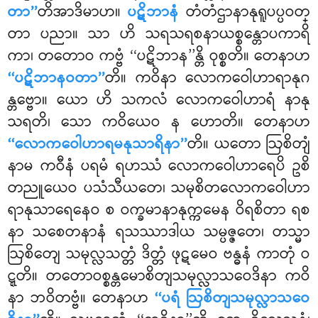
တာ’’
တိအာဒိမာဟ။
ပဋိဘာနံ
တံတံဌာနာနုရူပပ္ပဝတ္
တာ ပညာ။ သာ ဟိ သရသရစနာယစ္စန္တောပကာရိ
ကာ၊ တတောဝ ကဗ္ဗံ ‘‘ပဋိဘာန’’န္တိ ဝုစ္စတိ။ တေနာဟ
‘‘ပဋိဘာနဝတာ’’
တိ။ ကဝိနာ လောကဝေါဟာရာနုဂ
န္တဗ္ဗော။ ယော ဟိ သကလံ လောကဝေါဟာရံ နာနု
သရတိ၊ သော ကဝိယေဝ န ဟောတိ။ တေနာဟ
‘‘လောကဝေါဟာရမနုသာရိနာ’’
တိ။ ယတော ဩစိတျံ
နာမ ကဝီနံ ပရမံ ရဟဿံ လောကဝေါဟာရေပိ ဥစိ
တညူယေဝ ပသံသီယတေ၊ သမုစိတလောကဝေါဟာ
ရာနုသာရေနေဝ စ ဝက္ခမာနာနုက္ကမေန ဝိရစိတာ ရစ
နာ သစေတနာနံ ရသဿာဒါယ သမ္ပဇ္ဇတေ၊ တသ္မာ
ဩစိတျေ သမုလ္လသတ္တံ ဒိတ္တံ ဖုဋမေဝ ဗန္ဓနံ ကာတုံ ဝ
ဋ္ဋတိ။ တတောဝစ္စန္တမောစိတျသမုလ္လာသဝေဒိနာ ကဝိ
နာ ဘဝိတဗ္ဗံ။ တေနာဟ
‘‘ပရံ ဩစိတျသမုလ္လာသဝေ