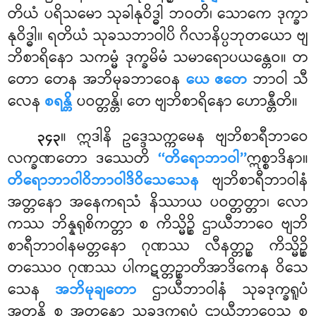
တိယံ ပရိသမော သုခါနုဝိဒ္ဓါ ဘဝတိ၊ သောကေ ဒုက္ခာ
နုဝိဒ္ဓါ။ ရတိယံ သုခသဘာဝါပိ ဂိလာနိပ္ပဘုတယော ဗျ
ဘိစာရိနော သကမ္မံ ဒုက္ခမိမံ သမာရောပယန္တေဝ။ တ
တော တေန အဘိမုခဘာဝေန
ယေ ဧတေ
ဘာဝါ သီ
လေန
စရန္တိ
ပဝတ္တန္တိ၊ တေ ဗျဘိစာရိနော ဟောန္တီတိ။
။ ဣဒါနိ ဥဒ္ဒေသက္ကမေန ဗျဘိစာရီဘာဝေ
၃၄၃
လက္ခဏတော ဒဿေတိ
‘‘တိရောဘာဝါ’’
ဣစ္စာဒိနာ။
တိရောဘာဝါဝိဘာဝါဒိဝိသေသေန
ဗျဘိစာရီဘာဝါနံ
အတ္တနော အနေကရသံ နိဿာယ ပဝတ္တတ္တာ၊ လော
ကဿ ဘိန္နရုစိကတ္တာ စ ကိသ္မိဉ္စိ ဌာယီဘာဝေ ဗျဘိ
စာရီဘာဝါနမတ္တနော ဂုဏဿ လီနတ္တဉ္စ ကိသ္မိဉ္စိ
တဿေဝ ဂုဏဿ ပါကဋတ္တဉ္စာတိအာဒိကေန ဝိသေ
သေန
အဘိမုချတော
ဌာယီဘာဝါနံ သုခဒုက္ခရူပံ
အတ္တနိ စ အတ္တနော သုခဒုက္ခရူပံ ဌာယီဘာဝေသု စ