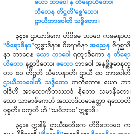
ယော ဘာဝေါ န တိရောဟိတော၊
သီလေန တိဋ္ဌတိ’စ္စေ’သော၊
ဌာယီဘာဝေါတိ သဒ္ဒိတော
။
။ ဌာယာဒိကေ တိဝိဓေ ဘာဝေ ကမေနာဟ
၃၄၁
‘‘ဝိရောဓိနာ’’
ဣစ္စာဒိနာ။ ဝိရောဓိနာ
အညေန
ဇိဂုစ္ဆာဒိ
နာ ဘာဝေန
ယော ဘာဝေါ
ရတျာဒိကော
န တိရော
ဟိတော
နစ္ဆာဒိတော၊
ဧသော
ဘာဝေါ အနုစ္ဆိဇ္ဇမာနတ္
တာ ဧဝ တိဋ္ဌတိ သီလေနာတိ၊ ဌာယီ ဧဝ ဘာဝေါတိ
ဌာယီဘာဝေါတိ သဒ္ဒိတော
ကထိတော။ ယော ဘာ
ဝါဒီဟိ အာလောကိတဿာဒံ နီတော သမာနီတော၊
သော သာမာဇိကေဟိ အဿာဒိယမာနတ္တာ ရသောတိ
ဝုစ္စတိ။ ဝက္ခတိ ဟိ ‘‘သဝိဘာဝ’’ဣစ္စာဒိ။
။ ဣဒါနိ ဌာယီအာဒိကေ တိဝိဓဘာဝေ က
၃၄၁