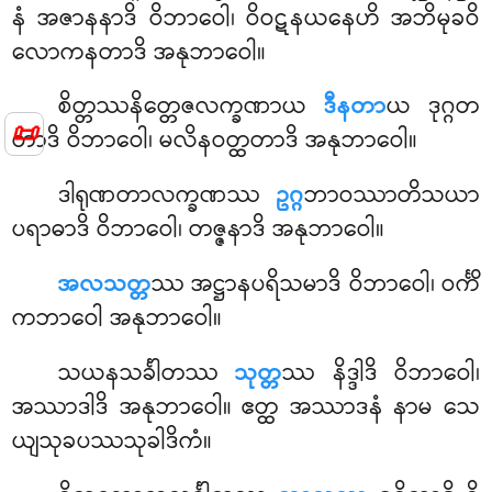
နံ အဇာနနာဒိ ဝိဘာဝေါ၊ ဝိဝဋနယနေဟိ အဘိမုခဝိ
လောကနတာဒိ အနုဘာဝေါ။
စိတ္တဿနိတ္တေဇလက္ခဏာယ
ဒီနတာ
ယ ဒုဂ္ဂတ
📜
တာဒိ ဝိဘာဝေါ၊ မလိနဝတ္ထတာဒိ အနုဘာဝေါ။
ဒါရုဏတာလက္ခဏဿ
ဥဂ္ဂ
ဘာဝဿာတိသယာ
ပရာဓာဒိ ဝိဘာဝေါ၊ တဇ္ဇနာဒိ အနုဘာဝေါ။
အလသတ္တ
ဿ အဋ္ဌာနပရိသမာဒိ ဝိဘာဝေါ၊ ဝင်္ကိ
ကဘာဝေါ အနုဘာဝေါ။
သယနသင်္ခါတဿ
သုတ္တ
ဿ နိဒ္ဒါဒိ ဝိဘာဝေါ၊
အဿာဒါဒိ အနုဘာဝေါ။ ဧတ္ထ အဿာဒနံ နာမ သေ
ယျသုခပဿသုခါဒိကံ။