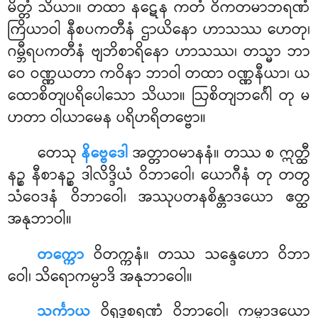
မိတ္တံ သိယာ။ တထာ နဋေန ကတံ ဝိကတမာဘရဏံ
ကြိယာဝါ နီစပကတီနံ ဌာယိနော ဟာသဿ ဟေတု၊
ဂမ္ဘီရပကတီနံ ဗျဘိစာရိနော ဟာသဿ၊ တသ္မာ ဘာ
ဝေ ဝဏ္ဏယတာ ကဝိနာ ဘာဝါ တထာ ဝဏ္ဏနီယာ၊ ယ
ထောစိတျပရိပေါသော သိယာ။ ဩစိတျဘင်္ဂေါ တု မ
ဟတာ ဝါယာမေန ပရိဟရိတဗ္ဗော။
တေသု
နိဗ္ဗေဒေါ
အတ္တာဝမာနနံ။ တဿ စ ဣတ္ထီ
နဉ္စ နီစာနဉ္စ ဒါလိဒ္ဒိယံ ဝိဘာဝေါ၊ ယောဂီနံ တု တတွ
သံဝေဒနံ ဝိဘာဝေါ၊ အဿုပတနစိန္တာဒယော ဧတ္ထ
အနုဘာဝါ။
တက္ကော
ဝိတက္ကနံ။ တဿ သန္ဒေဟော ဝိဘာ
ဝေါ၊ သိရောကမ္ပာဒိ အနုဘာဝေါ။
သင်္ကာယ
ဝိရုဒ္ဓစရဏံ ဝိဘာဝေါ၊ ကမ္ပာဒယော