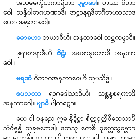
အသမေက္ခိတကာရိတာ
ဥမ္မာဒေါ
။ တဿ ဝိဘာ
ဝေါ သန္နိပါတဂဟဏာဒိ၊ အဋ္ဌာနရုဒိတဂီတဟာသာဒ
ယော အနုဘာဝေါ။
မောဟော
ဘယာဒီဟိ၊ အနုဘာဝေါ ထမ္ဘကမ္ပာဒိ။
ဒုရာစာရာဒီဟိ
ဗိဠံ၊
အဓောမုခတာဒိ အနုဘာ
ဝေါ။
မရဏံ
ဝိဘာဝအနုဘာဝေဟိ သုပသိဒ္ဓံ။
စပလတာ
ရာဂဒေါသာဒီဟိ၊ သစ္ဆန္ဒစရဏာဒိ
အနုဘာဝေါ။
ဗျာဓိ
ပါကဋော။
ယေ ဝါ ပနညေ ဣဓ နိဒ္ဒိဋ္ဌာ စိတ္တဝုတ္တိဝိသေသာပိ
သံဝိဇ္ဇန္တိ သုခုမဘေဒါ၊ တေသု ကေစိ ဝုတ္တေသွန္တောဂ
ဓာ ဟောန္တိ။ ယထာ ဟိ ဣစ္ဆာသဘာဝါ သဗ္ဗေ ကာမာ