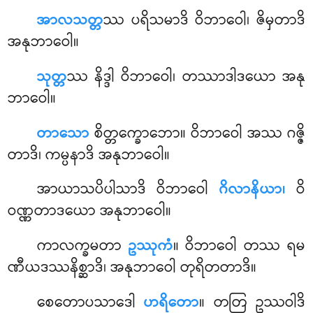
အာလသတ္တ
ဿ ပရိသမာဒိ ဝိဘာဝေါ၊ ဇိမှတာဒိ
အနုဘာဝေါ။
သုတ္တ
ဿ နိဒ္ဒါ ဝိဘာဝေါ၊ တဿာဒါဒယော အနု
ဘာဝေါ။
တာသော
စိတ္တက္ခောဘော။ ဝိဘာဝေါ အဿ ဂဇ္ဇိ
တာဒိ၊ ကမ္ပနာဒိ အနုဘာဝေါ။
အာယာသပိပါသာဒိ ဝိဘာဝေါ
ဂိလာနိယာ၊
ဝိ
ဝဏ္ဏတာဒယော အနုဘာဝေါ။
ကာလက္ခမတာ
ဥဿုကံ
။ ဝိဘာဝေါ တဿ ရမ
ဏီယဒဿနိစ္ဆာဒိ၊ အနုဘာဝေါ တုရိတတာဒိ။
စေတောပသာဒေါ
ဟရိတော
။ တတြ ဥဿဝါဒိ