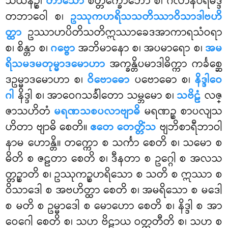
သယနဉ္စ၊
တာသော
စိတ္တက္ခောဘော စ၊ ဂိလာနပရိမဒ္ဒိ
တဘာဝေါ စ၊
ဥဿုကဟရိသသတိဿာဝိသာဒါဗဟိ
တ္ထာ
ဥဿာဟပိတိသတိဣဿာခေဒအာကာရသံဝရာ
စ၊ စိန္တာ စ၊
ဂဗ္ဗော
အဘိမာနော စ၊ အပမာရော စ၊
အမ
ရိသမဒမတုမ္မာဒမောဟာ
အက္ခန္တိပမာဒါဓိက္ကာ ကင်္ခစ္ဆေ
ဒဥမ္မာဒမောဟာ စ၊
ဝိဗောဓော
ပဗောဓော စ၊
နိဒ္ဒါဝေ
ဂါ
နိဒ္ဒါ စ၊ အာဝေဂသင်္ခါတော သမ္ဘမော စ၊
သဗိဠံ
လဇ္
ဇာသဟိတံ
မရဏသစပလာဗျာဓိ
မရဏဉ္စ စာပလျသ
ဟိတာ ဗျာဓိ စေတိ။
ဧတေ တေတ္တိံသ
ဗျဘိစာရီဘာဝါ
နာမ ဟောန္တိ။ တက္ကော စ သင်္ကာ စေတိ စ၊ သမော စ
ဓိတိ စ ဇဠတာ စေတိ စ၊ ဒီနတာ စ ဥဂ္ဂေါ စ အလသ
တ္တဉ္စာတိ စ၊ ဥဿုကဉ္စဟရိသော စ သတိ စ ဣဿာ စ
ဝိသာဒေါ စ အဗဟိတ္ထာ စေတိ စ၊ အမရိသော စ မဒေါ
စ မတိ စ ဥမ္မာဒေါ စ မောဟော စေတိ စ၊ နိဒ္ဒါ စ အာ
ဝေဂေါ စေတိ စ၊ သဟ ဗိဠာယ ဝတ္တတီတိ စ၊ သဟ စ