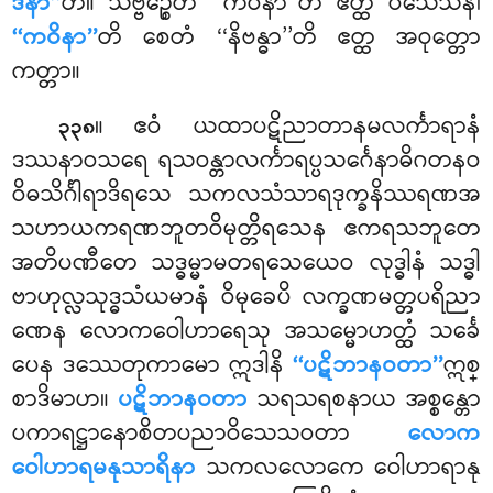
ဒိနာ’’
တိ။ သဗ္ဗဉ္စေတံ ‘‘ကဝိနာ’’တိ ဧတ္ထ ဝိသေသနံ၊
‘‘ကဝိနာ’’
တိ စေတံ ‘‘နိဗန္ဓာ’’တိ ဧတ္ထ အဝုတ္တော
ကတ္တာ။
။ ဧဝံ ယထာပဋိညာတာနမလင်္ကာရာနံ
၃၃၈
ဒဿနာဝသရေ ရသဝန္တာလင်္ကာရပ္ပသင်္ဂေနာဓိဂတနဝ
ဝိဓသိင်္ဂါရာဒိရသေ သကလသံသာရဒုက္ခနိဿရဏအ
သဟာယကရဏဘူတဝိမုတ္တိရသေန ဧကရသဘူတေ
အတိပဏီတေ သဒ္ဓမ္မာမတရသေယေဝ လုဒ္ဓါနံ သဒ္ဓါ
ဗာဟုလ္လသုဒ္ဓသံယမာနံ ဝိမုခေပိ
လက္ခဏမတ္တပရိညာ
ဏေန လောကဝေါဟာရေသု အသမ္မောဟတ္ထံ သင်္ခေ
ပေန ဒဿေတုကာမော ဣဒါနိ
‘‘ပဋိဘာနဝတာ’’
ဣစ္
စာဒိမာဟ။
ပဋိဘာနဝတာ
သရသရစနာယ အစ္စန္တော
ပကာရဋ္ဌာနောစိတပညာဝိသေသဝတာ
လောက
ဝေါဟာရမနုသာရိနာ
သကလလောကေ ဝေါဟာရာနု