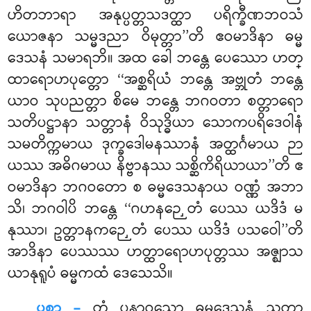
ဟိတဘာရာ အနုပ္ပတ္တသဒတ္ထာ ပရိက္ခီဏဘဝသံ
ယောဇနာ သမ္မဒညာ ဝိမုတ္တာ’’တိ ဧဝမာဒိနာ ဓမ္မ
ဒေသနံ သမာရဘိ။ အထ ခေါ ဘန္တေ ပေဿော ဟတ္
ထာရောဟပုတ္တော ‘‘အစ္ဆရိယံ ဘန္တေ အဗ္ဘုတံ ဘန္တေ
ယာဝ သုပညတ္တာ စိမေ ဘန္တေ ဘဂဝတာ စတ္တာရော
သတိပဋ္ဌာနာ သတ္တာနံ ဝိသုဒ္ဓိယာ သောကပရိဒေဝါနံ
သမတိက္ကမာယ ဒုက္ခဒေါမနဿာနံ အတ္ထင်္ဂမာယ ဉာ
ယဿ အဓိဂမာယ နိဗ္ဗာနဿ သစ္ဆိကိရိယာယာ’’တိ ဧ
ဝမာဒိနာ ဘဂဝတော စ ဓမ္မဒေသနာယ ဝဏ္ဏံ အဘာ
သိ၊ ဘဂဝါပိ ဘန္တေ ‘‘ဂဟနဉှေတံ ပေဿ ယဒိဒံ မ
နုဿာ၊ ဥတ္တာနကဉှေတံ ပေဿ ယဒိဒံ ပသဝေါ’’တိ
အာဒိနာ ပေဿဿ ဟတ္ထာရောဟပုတ္တဿ အဇ္ဈာသ
ယာနုရူပံ ဓမ္မကထံ ဒေသေသိ။
ပုစ္ဆာ –
တံ
ပနာဝုသော ဓမ္မဒေသနံ သုတွာ