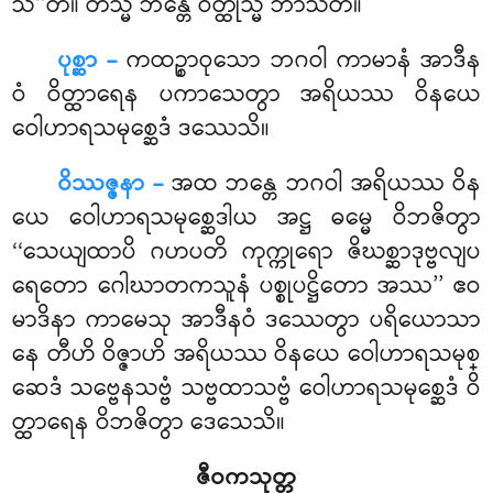
သီ’’တိ။ တသ္မိံ ဘန္တေ ဝတ္ထုသ္မိံ ဘာသိတံ။
ပုစ္ဆာ –
ကထဉ္စာဝုသော
ဘဂဝါ ကာမာနံ အာဒီန
ဝံ ဝိတ္ထာရေန ပကာသေတွာ အရိယဿ ဝိနယေ
ဝေါဟာရသမုစ္ဆေဒံ ဒဿေသိ။
ဝိဿဇ္ဇနာ –
အထ ဘန္တေ ဘဂဝါ အရိယဿ ဝိန
ယေ ဝေါဟာရသမုစ္ဆေဒါယ အဋ္ဌ ဓမ္မေ ဝိဘဇိတွာ
‘‘သေယျထာပိ ဂဟပတိ ကုက္ကုရော ဇိဃစ္ဆာဒုဗ္ဗလျပ
ရေတော ဂေါဃာတကသူနံ ပစ္စုပဋ္ဌိတော အဿ’’ ဧဝ
မာဒိနာ ကာမေသု အာဒီနဝံ ဒဿေတွာ ပရိယောသာ
နေ တီဟိ ဝိဇ္ဇာဟိ အရိယဿ ဝိနယေ ဝေါဟာရသမုစ္
ဆေဒံ သဗ္ဗေနသဗ္ဗံ သဗ္ဗထာသဗ္ဗံ ဝေါဟာရသမုစ္ဆေဒံ ဝိ
တ္ထာရေန ဝိဘဇိတွာ ဒေသေသိ။
ဇီဝကသုတ္တ