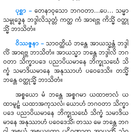
ပုစ္ဆာ –
တေနာဝုသော
ဘဂဝတာ…ပေ… သမ္မာ
သမ္ဗုဒ္ဓေန ဘဒ္ဒါလိသုတ္တံ ကတ္ထ ကံ အာရဗ္ဘ ကိသ္မိံ ဝတ္ထု
သ္မိံ ဘာသိတံ။
ဝိဿဇ္ဇနာ –
သာဝတ္ထိယံ ဘန္တေ အာယသ္မန္တံ ဘဒ္ဒါ
လိံ အာရဗ္ဘ ဘာသိတံ။ အာယသ္မာ ဘန္တေ ဘဒ္ဒါလိ ဘဂ
ဝတာ သိက္ခာပဒေ ပညာပိယမာနေ ဘိက္ခုသင်္ဃေ သိ
က္ခံ သမာဒိယမာနေ အနုဿာဟံ ပဝေဒေသိ။ တသ္မိံ
ဘန္တေ ဝတ္ထုသ္မိံ ဘာသိတံ။
အစ္စယော
မံ ဘန္တေ အစ္စဂမာ ယထာဗာလံ ယ
ထာမူဠှံ ယထာအကုသလံ၊ ယောဟံ ဘဂဝတာ သိက္ခာ
ပဒေ ပညာပိယမာနေ ဘိက္ခုသင်္ဃေ သိက္ခံ သမာဒိယ
မာနေ အနုဿာဟံ ပဝေဒေသိံ၊ တဿ မေ ဘန္တေ ဘဂ
ဝါ အစ္စယံ အစ္စယတော ပဋိဂ္ဂဏှာတု အာယတိံ သံဝ