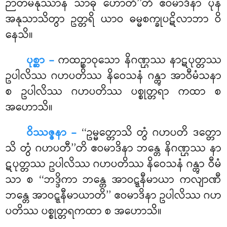
ဉာတမနုဿာနံ သာဓု ဟောတီ’’တိ ဧဝမာဒိနာ ပုန
အနုသာသိတွာ ဥတ္တရိ ယာဝ ဓမ္မစက္ခုပဋိလာဘာ ဝိ
နေသိ။
ပုစ္ဆာ –
ကထဉ္စာဝုသော
နိဂဏ္ဌဿ နာဋပုတ္တဿ
ဥပါလိဿ ဂဟပတိဿ နိဝေသနံ ဂန္တွာ အာဝီမံသနာ
စ ဥပါလိဿ ဂဟပတိဿ ပစ္စုတ္တရာ ကထာ စ
အဟောသိ။
ဝိဿဇ္ဇနာ –
‘‘ဥမ္မတ္တောသိ တွံ ဂဟပတိ ဒတ္တော
သိ တွံ ဂဟပတီ’’တိ ဧဝမာဒိနာ ဘန္တေ နိဂဏ္ဌဿ နာ
ဋပုတ္တဿ ဥပါလိဿ ဂဟပတိဿ နိဝေသနံ ဂန္တွာ ဝီမံ
သာ စ ‘‘ဘဒ္ဒိကာ ဘန္တေ အာဝဋ္ဋနီမာယာ ကလျာဏီ
ဘန္တေ အာဝဋ္ဋနီမာယာတိ’’ ဧဝမာဒိနာ ဥပါလိဿ ဂဟ
ပတိဿ ပစ္စုတ္တရကထာ စ အဟောသိ။