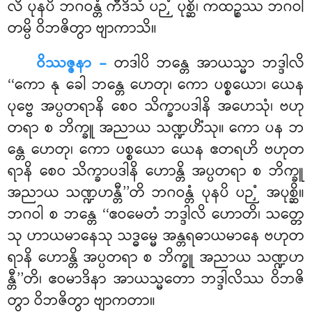
လိ ပုနပိ ဘဂဝန္တံ ကီဒိသံ ပဉှံ ပုစ္ဆိ၊ ကထဉ္စဿ ဘဂဝါ
တမ္ပိ ဝိဘဇိတွာ ဗျာကာသိ။
ဝိဿဇ္ဇနာ –
တဒါပိ ဘန္တေ အာယသ္မာ ဘဒ္ဒါလိ
‘‘ကော နု ခေါ ဘန္တေ ဟေတု၊ ကော ပစ္စယော၊ ယေန
ပုဗ္ဗေ အပ္ပတရာနိ စေဝ သိက္ခာပဒါနိ အဟေသုံ၊ ဗဟု
တရာ စ ဘိက္ခူ အညာယ သဏ္ဍဟိံသု။ ကော ပန ဘ
န္တေ ဟေတု၊ ကော ပစ္စယော ယေန ဧတရဟိ ဗဟုတ
ရာနိ စေဝ သိက္ခာပဒါနိ ဟောန္တိ အပ္ပတရာ စ ဘိက္ခူ
အညာယ သဏ္ဍဟန္တီ’’တိ ဘဂဝန္တံ ပုနပိ ပဉှံ အပုစ္ဆိ။
ဘဂဝါ စ ဘန္တေ ‘‘ဧဝမေတံ ဘဒ္ဒါလိ ဟောတိ၊ သတ္တေ
သု ဟာယမာနေသု သဒ္ဓမ္မေ အန္တရဓာယမာနေ ဗဟုတ
ရာနိ ဟောန္တိ အပ္ပတရာ စ ဘိက္ခူ အညာယ သဏ္ဍဟ
န္တီ’’တိ၊ ဧဝမာဒိနာ အာယသ္မတော ဘဒ္ဒါလိဿ ဝိဘဇိ
တွာ ဝိဘဇိတွာ ဗျာကတာ။