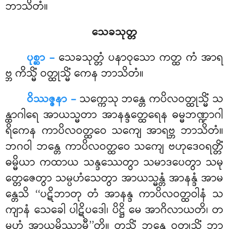
ဘာသိတံ။
သေခသုတ္တ
ပုစ္ဆာ –
သေခသုတ္တံ
ပနာဝုသော ကတ္ထ ကံ အာရ
ဗ္ဘ ကိသ္မိံ ဝတ္ထုသ္မိံ ကေန ဘာသိတံ။
ဝိဿဇ္ဇနာ –
သက္ကေသု ဘန္တေ ကပိလဝတ္ထုသ္မိံ သ
န္ထာဂါရေ အာယသ္မတာ အာနန္ဒတ္ထေရေန ဓမ္မဘဏ္ဍာဂါ
ရိကေန ကာပိလဝတ္ထဝေ သကျေ အာရဗ္ဘ ဘာသိတံ။
ဘဂဝါ ဘန္တေ ကာပိလဝတ္ထဝေ သကျေ ဗဟုဒေဝရတ္တိံ
ဓမ္မိယာ ကထာယ သန္ဒဿေတွာ သမာဒပေတွာ သမု
တ္တေဇေတွာ သမ္ပဟံသေတွာ အာယသ္မန္တံ အာနန္ဒံ အာမ
န္တေသိ ‘‘ပဋိဘာတု တံ အာနန္ဒ ကာပိလဝတ္ထဝါနံ သ
ကျာနံ သေခေါ ပါဋိပဒေါ၊ ပိဋ္ဌိ မေ အာဂိလာယတိ၊ တ
မဟံ အာယမိဿာမီ’’တိ။ တသ္မိံ ဘန္တေ ဝတ္ထုသ္မိံ ဘာ