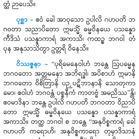
တ္ထံ ဉာပေသိ။
ပုစ္ဆာ –
ဧဝံ
ခေါ အာဝုသော ဥပါလိ ဂဟပတိ ဘ
ဂဝတာ သညာပိတော ဣမသ္မိံ ဓမ္မဝိနယေ ပသန္နော
ကီဒိသံ ပသန္နာကာရံ အကာသိ၊ ကထဉ္စ ဘဂဝါ တံ
ပုန အနုသာသိတွာ ဥတ္တရိ ဝိနေသိ။
ဝိဿဇ္ဇနာ –
‘‘ပုရိမေနေဝါဟံ ဘန္တေ ဩပမ္မေန
ဘဂဝတော အတ္တမနော အဘိရဒ္ဓါ၊ အပိစာဟံ ဣမာနိ
ဘဂဝတော ဝိစိတြာနိ ပဉှပဋိဘာနာနိ သောတုကာ
မော၊ ဧဝါဟံ ဘဂဝန္တံ ပစ္စနီကံ ကာတဗ္ဗံ အမညိဿ’’န္တိ၊
ဧဝမာဒိနာ ဘန္တေ ဥပါလိ ဂဟပတိ ဘဂဝတာ ဝိညာပိ
တော ဣမသ္မိံ ဓမ္မဝိနယေ ပသန္နော ပသန္နာကာရံ
အကာသိ။ တတ္ထ ဘဂဝါ စ ဘန္တေ ‘‘အနုဝိစ္စကာရံ ခေါ
ဂဟပတိ ကရောဟိ၊ အနုဝိစ္စကာရော တုမှာဒိသာနံ