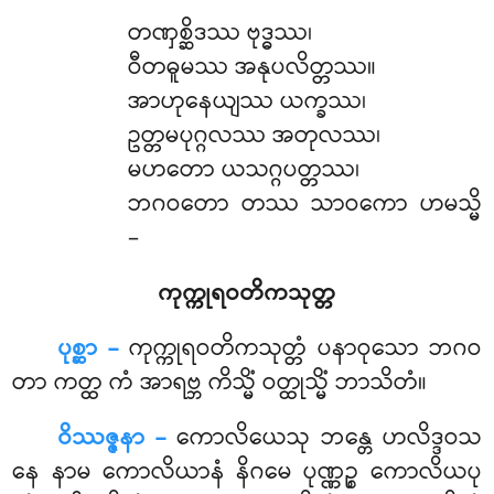
တဏှစ္ဆိဒဿ ဗုဒ္ဓဿ၊
ဝီတဓူမဿ အနုပလိတ္တဿ။
အာဟုနေယျဿ ယက္ခဿ၊
ဥတ္တမပုဂ္ဂလဿ အတုလဿ၊
မဟတော ယသဂ္ဂပတ္တဿ၊
ဘဂဝတော တဿ သာဝကော ဟမသ္မိ
–
ကုက္ကုရဝတိကသုတ္တ
ပုစ္ဆာ –
ကုက္ကုရဝတိကသုတ္တံ
ပနာဝုသော ဘဂဝ
တာ ကတ္ထ ကံ အာရဗ္ဘ ကိသ္မိံ ဝတ္ထုသ္မိံ ဘာသိတံ။
ဝိဿဇ္ဇနာ –
ကောလိယေသု ဘန္တေ ဟလိဒ္ဒဝသ
နေ နာမ ကောလိယာနံ နိဂမေ ပုဏ္ဏဉ္စ ကောလိယပု