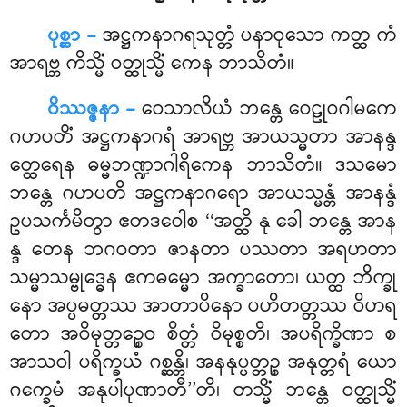
ပုစ္ဆာ –
အဋ္ဌကနာဂရသုတ္တံ
ပနာဝုသော ကတ္ထ ကံ
အာရဗ္ဘ ကိသ္မိံ ဝတ္ထုသ္မိံ ကေန ဘာသိတံ။
ဝိဿဇ္ဇနာ –
ဝေသာလိယံ ဘန္တေ ဝေဠုဝဂါမကေ
ဂဟပတိံ အဋ္ဌကနာဂရံ အာရဗ္ဘ အာယသ္မတာ အာနန္ဒ
တ္ထေရေန ဓမ္မဘဏ္ဍာဂါရိကေန ဘာသိတံ။ ဒသမော
ဘန္တေ ဂဟပတိ အဋ္ဌကနာဂရော အာယသ္မန္တံ အာနန္ဒံ
ဥပသင်္ကမိတွာ ဧတဒဝေါစ ‘‘အတ္ထိ နု ခေါ ဘန္တေ အာန
န္ဒ တေန ဘဂဝတာ ဇာနတာ ပဿတာ အရဟတာ
သမ္မာသမ္ဗုဒ္ဓေန ဧကဓမ္မော အက္ခာတော၊ ယတ္ထ ဘိက္ခု
နော အပ္ပမတ္တဿ အာတာပိနော ပဟိတတ္တဿ ဝိဟရ
တော အဝိမုတ္တဉ္စေဝ စိတ္တံ ဝိမုစ္စတိ၊ အပရိက္ခိဏာ စ
အာသဝါ ပရိက္ခယံ ဂစ္ဆန္တိ၊ အနနုပ္ပတ္တဉ္စ အနုတ္တရံ ယော
ဂက္ခေမံ အနုပါပုဏာတီ’’တိ၊ တသ္မိံ ဘန္တေ ဝတ္ထုသ္မိံ