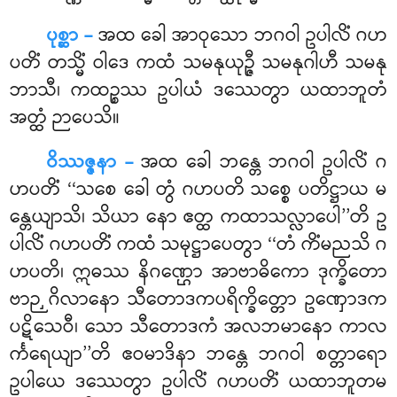
ပုစ္ဆာ –
အထ
ခေါ အာဝုသော ဘဂဝါ ဥပါလိံ ဂဟ
ပတိံ တသ္မိံ ဝါဒေ ကထံ သမနုယုဉ္ဇီ သမနုဂါဟီ သမနု
ဘာသီ၊ ကထဉ္စဿ ဥပါယံ ဒဿေတွာ ယထာဘူတံ
အတ္ထံ ဉာပေသိ။
ဝိဿဇ္ဇနာ –
အထ ခေါ ဘန္တေ ဘဂဝါ ဥပါလိံ ဂ
ဟပတိံ ‘‘သစေ ခေါ တွံ ဂဟပတိ သစ္စေ ပတိဋ္ဌာယ မ
န္တေယျာသိ၊ သိယာ နော ဧတ္ထ ကထာသလ္လာပေါ’’တိ ဥ
ပါလိံ ဂဟပတိံ ကထံ သမုဋ္ဌာပေတွာ ‘‘တံ
ကိံမညသိ ဂ
ဟပတိ၊ ဣဓဿ နိဂဏ္ဌော အာဗာဓိကော ဒုက္ခိတော
ဗာဉှဂိလာနော သီတောဒကပရိက္ခိတ္တော ဥဏှောဒက
ပဋိသေဝီ၊ သော သီတောဒကံ အလဘမာနော ကာလ
င်္ကရေယျာ’’တိ ဧဝမာဒိနာ ဘန္တေ ဘဂဝါ စတ္တာရော
ဥပါယေ ဒဿေတွာ ဥပါလိံ ဂဟပတိံ ယထာဘူတမ