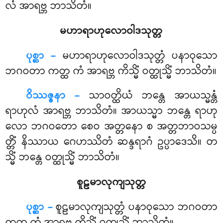
လံ အာရဗ္ဘ ဘာသိတံ။
မဟာရာဟုလောဝါဒသုတ္တ
ပုစ္ဆာ –
မဟာရာဟုလောဝါဒသုတ္တံ
ပနာဝုသော
ဘဂဝတာ ကတ္ထ ကံ အာရဗ္ဘ ကိသ္မိံ ဝတ္ထုသ္မိံ ဘာသိတံ။
ဝိဿဇ္ဇနာ –
သာဝတ္ထိယံ ဘန္တေ အာယသ္မန္တံ
ရာဟုလံ အာရဗ္ဘ ဘာသိတံ။ အာယသ္မာ ဘန္တေ ရာဟု
လော ဘဂဝတော စေဝ အတ္တနော စ အတ္တဘာဝသမ္ပ
တ္တိံ နိဿာယ ဂေဟဿိတံ ဆန္ဒရာဂံ ဥပ္ပာဒေသိ။ တ
သ္မိံ ဘန္တေ ဝတ္ထုသ္မိံ ဘာသိတံ။
စူဠမာလုကျသုတ္တ
ပုစ္ဆာ –
စူဠမာလုကျသုတ္တံ
ပနာဝုသော ဘဂဝတာ