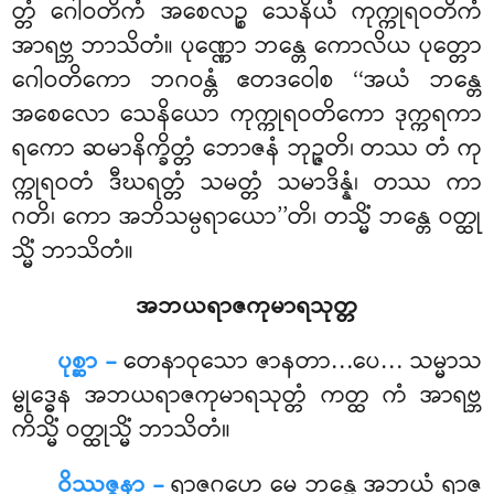
တ္တံ ဂေါဝတိကံ အစေလဉ္စ သေနိယံ ကုက္ကုရဝတိကံ
အာရဗ္ဘ ဘာသိတံ။ ပုဏ္ဏော ဘန္တေ ကောလိယ ပုတ္တော
ဂေါဝတိကော ဘဂဝန္တံ ဧတဒဝေါစ ‘‘အယံ ဘန္တေ
အစေလော သေနိယော ကုက္ကုရဝတိကော ဒုက္ကရကာ
ရကော ဆမာနိက္ခိတ္တံ ဘောဇနံ ဘုဉ္ဇတိ၊ တဿ တံ ကု
က္ကုရဝတံ ဒီဃရတ္တံ သမတ္တံ သမာဒိန္နံ၊ တဿ ကာ
ဂတိ၊ ကော အဘိသမ္ပရာယော’’တိ၊ တသ္မိံ ဘန္တေ ဝတ္ထု
သ္မိံ ဘာသိတံ။
အဘယရာဇကုမာရသုတ္တ
ပုစ္ဆာ –
တေနာဝုသော
ဇာနတာ…ပေ… သမ္မာသ
မ္ဗုဒ္ဓေန အဘယရာဇကုမာရသုတ္တံ ကတ္ထ ကံ အာရဗ္ဘ
ကိသ္မိံ ဝတ္ထုသ္မိံ ဘာသိတံ။
ဝိဿဇ္ဇနာ –
ရာဇဂဟေ မေ ဘန္တေ အဘယံ ရာဇ