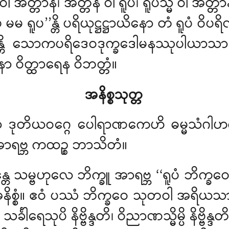
ာနံ၊ အတ္တနိ ဝါ ရူပံ၊ ရူပသ္မိံ ဝါ အတ္တာနံ၊ 
မ ရူပ’’န္တိ ပရိယုဋ္ဌဋ္ဌာယိနော တံ ရ
ဇန္တိ သောကပရိဒေဝဒုက္ခဒေါမနဿုပါယာသာ
 ဝိတ္ထာရေန ဝိဘတ္တံ။
အနိစ္စသုတ္တ
 ဒုတိယဝဂ္ဂေ ပေါရာဏကေဟိ ဓမ္မသံဂါ
အာရဗ္ဘ ကထဉ္စ ဘာသိတံ။
ေ သမ္ဗဟုလေ ဘိက္ခူ အာရဗ္ဘ ‘‘ရူပံ ဘိက္ခဝ
ံ အနိစ္စံ။ ဧဝံ ပဿံ ဘိက္ခဝေ သုတဝါ အရိယသာဝကေ
်္ခါရေသုပိ နိဗ္ဗိန္ဒတိ၊ ဝိညာဏသ္မိမ္ပိ နိဗ္ဗိန္ဒတိ၊ န