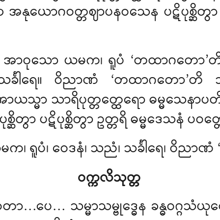
္နဿ အနုယောဂဝတ္တဈာပနဝသေန ပဋိပုစ္ဆိတွာ 
ိ အာဝုသော ယမက၊ ရူပံ ‘တထာဂတော’တ
 သင်္ခါရေ။ ဝိညာဏံ ‘တထာဂတော’တိ
ေ အာယသ္မာ သာရိပုတ္တတ္ထေရော ဓမ္မသေ
တွာ ပဋိပုစ္ဆိတွာ ဥတ္တရိ ဓမ္မဒေသနံ ပဝတ္
က၊ ရူပံ၊ ဝေဒနံ၊ သညံ၊ သင်္ခါရေ၊ ဝိ
ဝက္ကလိသုတ္တ
ာ…ပေ… သမ္မာသမ္ဗုဒ္ဓေန ခန္ဓဝဂ္ဂသံယုတ္တေ