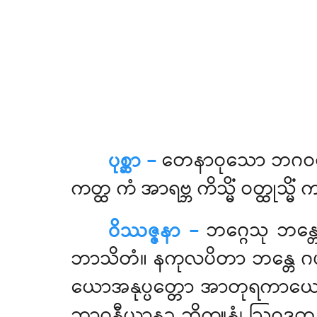
ပုစ္ဆာ –
တေနာဝုသော
ဘဂဝတာ
ကတ္ထ ကံ အာရဗ္ဘ ကိသ္မိံ ဝတ္ထုသ္မ
ဝိဿဇ္ဇနာ –
ဘဂ္ဂေသု ဘန္
ဘာသိတံ။ နကုလပိတာ ဘန္တေ ဂဟပ
ယောအနုပ္ပတ္တော အာတုရကာယေ
ဘာဝနီယာနဉ္စ ဘိက္ခူနံ၊ ဩဝဒတ