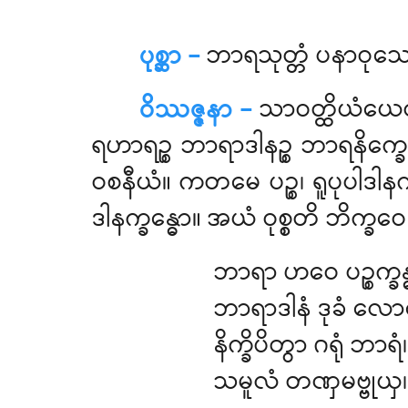
ပုစ္ဆာ –
ဘာရသုတ္တံ
ပနာဝုသေ
ဝိဿဇ္ဇနာ –
သာဝတ္ထိယံယေဝ 
ရဟာရဉ္စ ဘာရာဒါနဉ္စ ဘာရနိက္ခ
ဝစနီယံ။ ကတမေ ပဉ္စ၊ ရူပုပါဒါနက္ခ
ဒါနက္ခန္ဓော။ အယံ ဝုစ္စတိ ဘိ
ဘာရာ
ဟဝေ ပဉ္စက္ခ
ဘာရာဒါနံ ဒုခံ လော
နိက္ခိပိတွာ ဂရုံ ဘ
သမူလံ တဏှမဗ္ဗုယှ၊ 