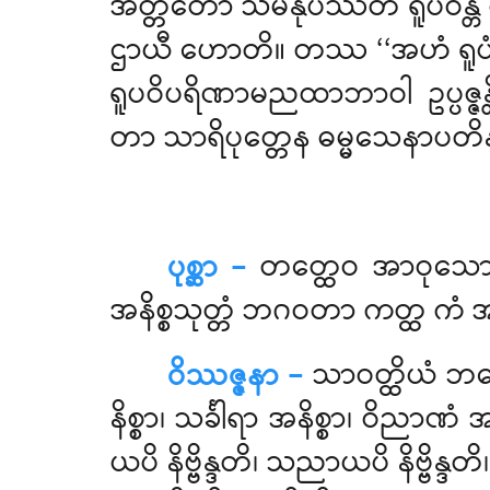
အတ္တတော သမနုပဿတိ ရူပဝန္တံ ဝါ အတ္တ
ဌာယီ ဟောတိ။ တဿ ‘‘အဟံ ရူပံ မ
ရူပဝိပရိဏာမညထာဘာဝါ ဥပ္ပဇ္
တာ သာရိပုတ္တေန ဓမ္မသေနာပတိနာ
ပုစ္ဆာ –
တတ္ထေဝ
အာဝုသော
အနိစ္စသုတ္တံ ဘဂဝတာ ကတ္ထ ကံ 
ဝိဿဇ္ဇနာ –
သာဝတ္ထိယံ ဘန္တ
နိစ္စာ၊ သင်္ခါရာ အနိစ္စာ၊ ဝိညာဏ
ယပိ နိဗ္ဗိန္ဒတိ၊ သညာယပိ နိဗ္ဗိန္ဒတိ၊ သင