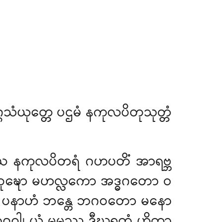
သံယုတ္တေ ပဌမံ နကုလပိတုသုတ္တံ
ေ နကုလပိတရံ ဂဟပတိံ အာရဗ္ဘ
ဝုဍ္ဎော မဟလ္လကော အဒ္ဓဂတော ဝ
ါ ပနာဟံ ဘန္တေ ဘဂဝတော မနော
 ဘဂဝါ၊ ယံ မမဿ ဒီဃရတ္တံ ဟိတာ