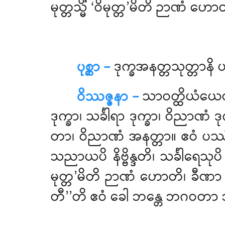
မုတ္တသ္မိံ ‘ဝိမုတ္တ’မိတိ ဉာဏံ
ပုစ္ဆာ –
ဒုက္ခအနတ္တသုတ္တာနိ
ဝိဿဇ္ဇနာ –
သာဝတ္ထိယံယေဝ ဘ
ဒုက္ခာ၊ သင်္ခါရာ ဒုက္ခာ၊ ဝိညာဏ
တာ၊ ဝိညာဏံ အနတ္တာ။ ဧဝံ ပဿံ ဘိ
သညာယပိ နိဗ္ဗိန္ဒတိ၊ သင်္ခါရေသုပိ နိဗ္ဗ
မုတ္တ’မိတိ ဉာဏံ ဟောတိ၊ ခီဏာ
တီ’’တိ ဧဝံ ခေါ ဘန္တေ ဘဂဝတာ