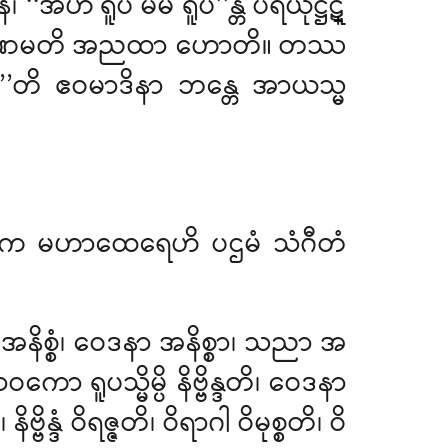
‘‘အဟံ ရူပံ မမ ရူပ’’န္တိ ပရိယုဋ္ဌဋ္
ူပံ ဝိပရိဏမတိ အညထာ ဟောတိ။ တဿ
’’တိ ဧဝမာဒိနာ ဘန္တေ အာယသ္မ
ဟက မဟာထေရေဟိ ပဌမံ သံဂီတံ
ေအနိစ္စံ၊ ဝေဒနာ အနိစ္စာ၊ သညာ အ
ာ ရူပသ္မိမ္ပိ နိဗ္ဗိန္ဒတိ၊ ဝေဒနာ
ိဗ္ဗိန္ဒံ ဝိရဇ္ဇတိ၊ ဝိရာဂါ ဝိမုစ္စတိ၊ ဝိ