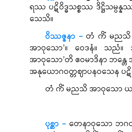
ရဿ ပဋိဝိဒ္ဓသစ္စဿ ဒိဋ္ဌိသမ္ပန
သေသိ။
ဝိဿဇ္ဇနာ –
တံ ကိံ မညသ
အာဝုသော’။ ဝေဒနံ။ သညံ။
အာဝုသော’တိ ဧဝမာဒိနာ ဘန္တ
အနုယောဂဝတ္တဈာပနဝသေန ပဋိပုစ္ဆိ
တံ
ကိံ မညသိ အာဝုသော ယမ
ပုစ္ဆာ –
တေနာဝုသော
ဘဂဝတ