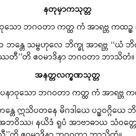
နတုမှာကသုတ္တ
နာဝုသော ဘဂဝတာ ကတ္ထ ကံ အာရဗ္ဘ ကထဉ္စ
ဘန္တေ သမ္ဗဟုလေ ဘိက္ခု အာရဗ္ဘ ‘‘ယံ ဘ
ိဿတီ’’တိ ဧဝမာဒိနာ ဘဂဝတာ ဘာသိတံ။
အနတ္တလက္ခဏသုတ္တ
ံ
ပနာဝုသော ဘဂဝတာ ကတ္ထ ကံ အာရဗ္ဘ က
တေ ဣသိပတနေ မိဂဒါယေ ပဉ္စဝဂ္ဂိယေ ဘိက္ခ
တာ အဘဝိဿ၊ နယိဒံ ရူပံ အာဗာဓာယ သံဝတ္တေယ
ာသီ’’တိ ဧဝမာဒိနာ ဘဂဝတာ ဘာသိတံ။