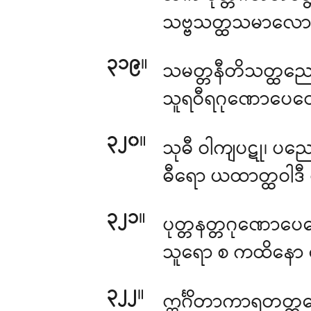
သဗ္ဗသတ္ထသမာလော
၃၁၉
။
သမတ္တနီတိသတ္ထည
သူရဝီရဂုဏောပေတ
၃၂၀
။
သုဓီ ဝါကျပဋု၊ ပည
ဓီရော ယထာတ္ထဝါဒီ
၃၂၁
။
ပုတ္တနတ္တဂုဏောပ
သူရော စ ကထိနော 
၃၂၂
။
ဣင်္ဂိတာကာရတတ္