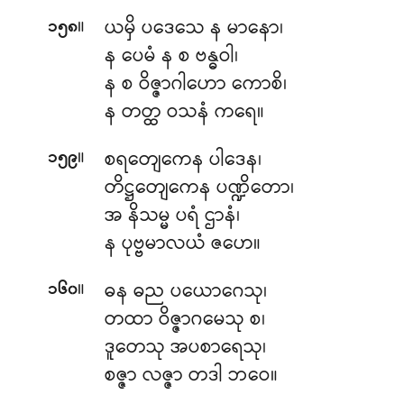
။
ယမှိ ပဒေသေ န မာနော၊
၁၅၈
န ပေမံ န စ ဗန္ဓဝါ၊
န စ ဝိဇ္ဇာဂါဟော ကောစိ၊
န တတ္ထ ဝသနံ ကရေ။
။
စရတျေကေန ပါဒေန၊
၁၅၉
တိဋ္ဌတျေကေန ပဏ္ဍိတော၊
အ နိသမ္မ ပရံ ဌာနံ၊
န ပုဗ္ဗမာလယံ ဇဟေ။
။
ဓန ဓည ပယောဂေသု၊
၁၆၀
တထာ ဝိဇ္ဇာဂမေသု စ၊
ဒူတေသု အပစာရေသု၊
စဇ္ဇာ လဇ္ဇာ တဒါ ဘဝေ။