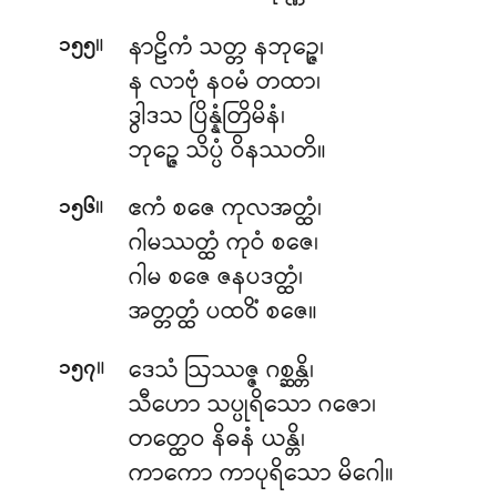
။
နာဠိကံ သတ္တ နဘုဉ္ဇေ၊
၁၅၅
န လာဗုံ နဝမံ တထာ၊
ဒွါဒသ ပြိန္နံတြိမိနံ၊
ဘုဉ္ဇေ သိပ္ပံ ဝိနဿတိ။
။
ဧကံ
စဇေ ကုလအတ္ထံ၊
၁၅၆
ဂါမဿတ္ထံ ကုဝံ စဇေ၊
ဂါမ စဇေ ဇနပဒတ္ထံ၊
အတ္တတ္ထံ ပထဝိံ စဇေ။
။
ဒေသံ ဩဿဇ္ဇ ဂစ္ဆန္တိ၊
၁၅၇
သီဟော သပ္ပုရိသော ဂဇော၊
တတ္ထေဝ နိဓနံ ယန္တိ၊
ကာကော ကာပုရိသော မိဂေါ။