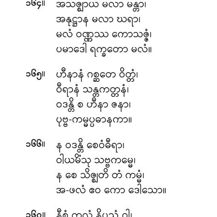
။
အသဇ္ဈာယ မလာ မန္တာ၊
၁၆၄
အနုဋ္ဌာန မလာ ဃရာ၊
မလံ ဝဏ္ဏဿ ကောသဇ္ဇံ၊
ပမာဒေါ ရက္ခတော မလံ။
။
ဟီနာနံ ဂစ္ဆတေ ဝိတ္တံ၊
၁၆၅
ဝီရာနံ သန္တကတ္တနံ၊
ဝဒန္တိ စ ဟီနာ ဇနာ၊
ပုဗ္ဗ-ကမ္မပ္ပဓာနကာ။
။
န
ဝဒန္တိ စေဝံဓီရာ၊
၁၆၆
ဝါယမိံသု သဗ္ဗကမ္မေ၊
န စေ သိဇ္ဈတိ တံ ကမ္မံ၊
အ-ဖလံ ဧဝ ကော ဒေါသော။
။
နီစံ ကုလံ နိပညံ ဝါ၊
၁၆၇