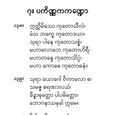
၇။ ပကိဏ္ဏကကဏ္ဍော
။
ဣတ္ထိမိဿေ ကုတောသီလံ၊
၁၃၈
မံသ ဘက္ခေ ကုတောဒယာ၊
သုရာ ပါနေ ကုတောသစ္စံ၊
မဟာလောဘေ ကုတောဟိရီ၊
မဟာတန္ဒေ ကုတောသိပ္ပံ၊
မဟာ ကောဓေ ကုတောဓနံ။
။
သုရာ ယောဂေါ ဝိကာလော စ၊
၁၃၉
သမဇ္ဇ စရဏာလသံ၊
ခိဍ္ဍာဓုတ္တော ပါပမိတ္တော၊
ဘောဂနာသမုခါ ဣမေ။