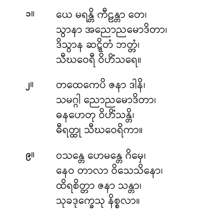
။
ယေ
မရန္တိ ကီဠန္တာ တေ၊
၁
သွာနာ အညောညမောဒိတာ၊
ဒိသွာန ဆဋ္ဋိတံ ဘတ္တံ၊
သီဃဝေရီ ဝိဟိံသရေ။
။
တထေကေပိ
ဇနာ ဒါနိ၊
၂
သမဂ္ဂါ ညောညမောဒိတာ၊
ဓနဟေတု ဝိဟိံသန္တိ၊
ဓီရတ္ထု သီဃဝေရိကာ။
။
ဝသန္တေ
ဟေမန္တေ ဂိမှေ၊
၉
နေဝ တာလာ ဝိသေသိနော၊
ထိရစိတ္တာ ဇနာ သန္တာ၊
သုခဒုက္ခေသု နိစ္စလာ။