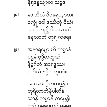
နိရုန္ဓေယျာထ သဗ္ဗဒါ။
။
မာ
သီဃံ ဝိဝရေယျာထ၊
၂၈
စက္ခုံ ဝေါ ဒဿိတုံ ပိယံ၊
သဏိကဉှိ ပိယလာဘံ၊
ဓနလာဘံ တုရံ ကရေ။
။
အနာရမ္ဘော
ဟိ ကမ္မာနံ၊
၂၉
ပဌမံ ဗုဒ္ဓိလက္ခဏံ၊
နိဋ္ဌင်္ဂတံ အာရဒ္ဓဿ၊
ဒုတိယံ ဗုဒ္ဓိလက္ခဏံ။
အသမေက္ခိတကမ္မန္တံ
၊
တုရိတာဘိနိပါတိနံ၊
သာနိ ကမ္မာနိ တပ္ပေန္တိ၊
ဥဏှံ ဝဇ္ဈောဟဋံ မုခေ။