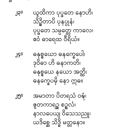
။
ယူထိကာ
ပုပ္ဖတေ နောဟိ၊
၂၃
သိဉ္စိတာပိ ပုနပ္ပုနံ၊
ပုပ္ဖတေ သမ္ပတ္တေ ကာလေ၊
ဧဝံ ဓာရေထ ဝီရိယံ။
။
ဓနုစ္စယော
ဓနက္ခေပေါ၊
၂၄
ဒုဝိဓာ ဟိ ဓနာကတိ၊
ဓနုစ္စယေ နယော အတ္ထိ၊
ဓနက္ခေပမှိ နော ဣဓ။
။
အမာတာ
ပိတရသံ ဝဍ္ဎံ၊
၂၅
ဇူတကာရဉ္စ စဉ္စလံ၊
နာလပေယျ ဝိသေသညူ၊
ယဒိစ္ဆေ သိဒ္ဓိ မတ္တနော။