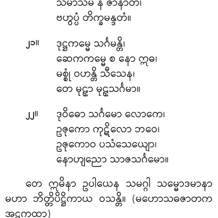
သမာသမံ န ဇာနာတိ၊
ဗဟွပ္ပံ တိက္ခမန္ဒတံ။
။
ဒုဋ္ဌကမ္မေ
သင်္ဂမန္တိ၊
၂၁
ဆေကကမ္မေ စ နော ဣဓ၊
မစ္စုံ ဝဟန္တိ သီသေန၊
တေ မုဠှာ မုဠှသင်္ဂမာ။
။
ဒုဝိဓော
သင်္ဂမော လောကေ၊
၂၂
ဥဇုကော ကုဋိလော ဘဝေ၊
ဥဇုကောဝ ပသံသေယျော၊
နောဟျညော သာဇသင်္ဂမော။
တေ
ဣမိနာ ဥပါယေန သမဂ္ဂါ သမ္မောဒမာနာ
မဟာ ဘိတ္တိပိဋ္ဌိကာယ ဝသန္တိ။ (မဟောသဓဇာတက
အဋ္ဌကထာ)