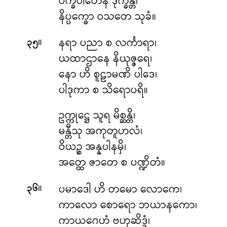
ပက္ခပါတေန ဒုက္ခန္တိ၊
နိပ္ပက္ခော ဝသတေ သုခံ။
။
နရာ
ပညာ စ လင်္ကာရာ၊
၃၅
ယထာဌာနေ နိယုဇ္ဇရေ၊
နော ဟိ စူဠာမဏိ ပါဒေ၊
ပါဒုကာ စ သိရောပရိ။
ဥက္ကုဋ္ဌေ
သူရ မိစ္ဆန္တိ၊
မန္တီသု အကုတူဟလံ၊
ဝိယဉ္စ အန္နပါနမှိ၊
အတ္ထေ ဇာတေ စ ပဏ္ဍိတံ။
။
ပမာဒေါ
ဟိ တမော လောကေ၊
၃၆
ကာလော စောရော ဘယာနကော၊
ကာယဂေဟံ ဗဟုဆိဒ္ဒံ၊