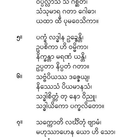
ဝိပ္ပလ္လာသံ သ ဂစ္ဆတိ၊
သံသုမာရ ဂတာ ဂေါဓာ၊
ယထာ ထီ ပုမဝေသိကာ။
။
ပက္ခံ
လဒ္ဓါန ဥဍ္ဍေန္တိ၊
၅
ဥပစိကာ ဟိ ဝမ္မိကာ၊
နိက္ခန္တာ မရဏံ ယန္တိ၊
ဥပ္ပတာ နိပ္ပတံ ဂတာ။
။
သဗ္ဗံပိယဿ
ဒဇ္ဇေယျ၊
၆
နိဿေသံ ပိယမာနသံ၊
သဒ္ဓါစိတ္တံ တု နော ဝိညူ၊
သဒ္ဓါယိကော ပက္ခလိတော။
။
သက္ကောတိ
လင်္ဃိတုံ ဗျာမံ၊
၇
မဟုဿာဟေန ယော ဟိ သော၊