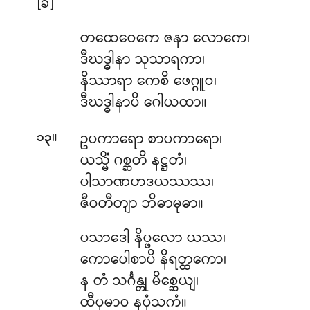
[ခ]
တထေဝေကေ
ဇနာ လောကေ၊
ဒီဃဒ္ဓါနာ သုသာရကာ၊
နိဿာရာ ကေစိ ဖေဂ္ဂူဝ၊
ဒီဃဒ္ဓါနာပိ ဂေါယထာ။
။
ဥပကာရော
စာပကာရော၊
၁၃
ယသ္မိံ ဂစ္ဆတိ နဋ္ဌတံ၊
ပါသာဏဟဒယဿဿ၊
ဇီဝတီတျာ ဘိဓာမုဓာ။
ပသာဒေါ နိပ္ဖလော ယဿ၊
ကောပေါစာပိ နိရတ္ထကော၊
န တံ သင်္ဂန္တု မိစ္ဆေယျ၊
ထီပုမာဝ နပုံသကံ။