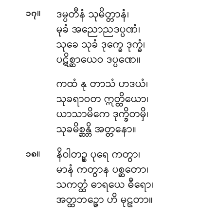
။
ဒမ္ပတီနံ
သုမိတ္တာနံ၊
၁၇
မုခံ အညောညဒပ္ပဏံ၊
သုခေ သုခံ ဒုက္ခေ ဒုက္ခံ၊
ပဋိစ္ဆာယေဝ ဒပ္ပဏေ။
ကထံ
နု တာသံ ဟဒယံ၊
သုခရာဝတ ဣတ္ထိယော၊
ယာသာမိကေ ဒုက္ခိတမှိ၊
သုခမိစ္ဆန္တိ အတ္တနော။
။
နိဝါတဉ္စ
ပုရေ ကတွာ၊
၁၈
မာနံ ကတွာန ပစ္ဆတော၊
သကတ္ထံ ဓာရယေ ဓီရော၊
အတ္ထဘဉ္ဇော ဟိ မုဠှတာ။