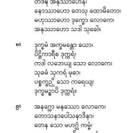
တဒဍ္ဎံ အနုဿာဟေန၊
နောဿာဟော တေသု ထောမိတော၊
မဟုဿာဟော ဒုက္ခော လောကေ၊
အနုဿာဟော သဒါ သုခေါ။
။
ဒုက္ခမံ
အက္ခမန္တော ယော၊
၈
ပိဋ္ဌိကာရီစ ဒုက္ကရံ၊
ကဒါ လဘေယျ သော လောကေ၊
သုခမံ သုကရံ မုဓာ၊
ပစ္စက္ခဉှိ သော ကရေယျ၊
ဒုက္ခမဉ္စာပိ ဒုက္ကရံ။
။
အနဂ္ဃော
မနုဿော လောကေ၊
၉
တောသနာပေါသနာဒိနာ၊
တေန သော မဟဂ္ဃံ ကမ္မံ၊