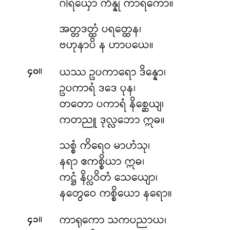
ဂါရယှော ကိန္နု ကာရကော။
အတ္တဒတ္ထံ
ပရတ္ထေန၊
ဗဟုနာပိ န ဟာပယေ။
။
ယဿ ဥပကာရော ဒိန္နော၊
၄၀
ဥပကာရံ ဒဒေ ပုန၊
တတော ပကာရံ နိစ္ဆေယျ၊
ကတညူ ဒုလ္လဘော ဣဓ။
သစ္စံ
ကိရေဝ မာဟံသု၊
နရာ ဧကစ္စိယာ ဣဓ၊
ကဋ္ဌံ နိပ္လဝိတံ သေယျော၊
နတွေဝေ ကစ္စိယော နရော။
။
ကာရုကော
သကပညာယ၊
၄၁