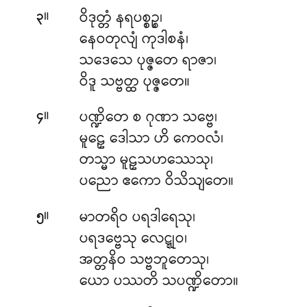
။
ဝိဒုတ္တံ
နရပစ္စဉ္စ၊
၃
နေဝတုလျံ ကုဒါစနံ၊
သဒေသေ ပုဇ္ဇတေ ရာဇာ၊
ဝိဒူ သဗ္ဗတ္ထ ပုဇ္ဇတေ။
။
ပဏ္ဍိတေ
စ ဂုဏာ သဗ္ဗေ၊
၄
မူဠှေ ဒေါသာ ဟိ ကေဝလံ၊
တသ္မာ မူဠှသဟဿေသု၊
ပညော ဧကော ဝိသိသျတေ။
။
မာတရိဝ
ပရဒါရေသု၊
၅
ပရဒဗ္ဗေသု လေဋ္ဋုဝ၊
အတ္တနိဝ သဗ္ဗဘူတေသု၊
ယော ပဿတိ သပဏ္ဍိတော။