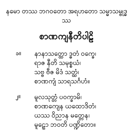
နမော တဿ ဘဂဝတော အရဟတော သမ္မာသမ္ဗုဒ္ဓ
ဿ
စာဏကျနီတိပါဠိ
။
နာနာသတ္ထော
ဒ္ဓတံ ဝက္ခေ၊
၁
ရာဇ နီတိ သမုစ္စယံ၊
သဗ္ဗ ဗီဇ မိဒံ သတ္ထံ၊
စာဏကျံ သာရသင်္ဂဟံ။
။
မူလသုတ္တံ ပဝက္ခာမိ၊
၂
စာဏကျေန ယထောဒိတံ၊
ယဿ ဝိညာန မတ္တေန၊
မူဠှော ဘဝတိ ပဏ္ဍိတော။