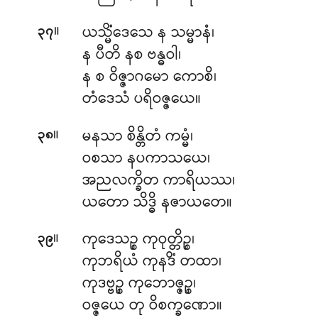
။
ယသ္မိံဒေသေ
န သမ္မာနံ၊
၃၇
န ပီတိ နစ ဗန္ဓဝါ၊
န စ ဝိဇ္ဇာဂမော ကောစိ၊
တံဒေသံ ပရိဝဇ္ဇယေ။
။
မနသာ
စိန္တိတံ ကမ္မံ၊
၃၈
ဝစသာ နပကာသယေ၊
အညလက္ခိတ ကာရိယဿ၊
ယတော သိဒ္ဓိ နဇာယတေ။
။
ကုဒေသဉ္စ
ကုဝုတ္တိဉ္စ၊
၃၉
ကုဘရိယံ ကုနဒိံ တထာ၊
ကုဒဗ္ဗဉ္စ ကုဘောဇ္ဇဉ္စ၊
ဝဇ္ဇယေ တု ဝိစက္ခဏော။