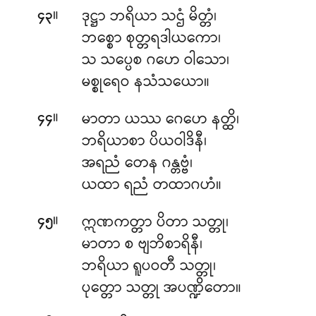
။
ဒုဋ္ဌာ ဘရိယာ သဌံ မိတ္တံ၊
၄၃
ဘစ္စော စုတ္တရဒါယကော၊
သ သပ္ပေစ ဂဟေ ဝါသော၊
မစ္စုရေဝ နသံသယော။
။
မာတာ
ယဿ ဂေဟေ နတ္ထိ၊
၄၄
ဘရိယာစာ ပိယဝါဒိနီ၊
အရညံ တေန ဂန္တဗ္ဗံ၊
ယထာ ရညံ တထာဂဟံ။
။
ဣဏကတ္တာ
ပိတာ သတ္တု၊
၄၅
မာတာ စ ဗျဘိစာရိနီ၊
ဘရိယာ ရူပဝတီ သတ္တု၊
ပုတ္တော သတ္တု အပဏ္ဍိတော။