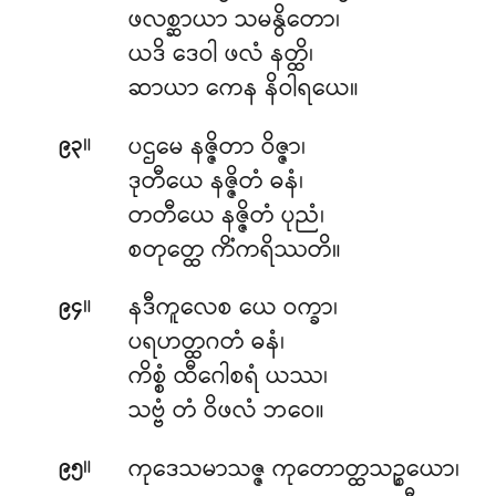
ဖလစ္ဆာယာ သမနွိတော၊
ယဒိ ဒေဝါ ဖလံ နတ္ထိ၊
ဆာယာ ကေန နိဝါရယေ။
။
ပဌမေ
နဇ္ဇိတာ ဝိဇ္ဇာ၊
၉၃
ဒုတီယေ နဇ္ဇိတံ ဓနံ၊
တတီယေ နဇ္ဇိတံ ပုညံ၊
စတုတ္ထေ ကိံကရိဿတိ။
။
နဒီကူလေစ ယေ ဝက္ခာ၊
၉၄
ပရဟတ္ထဂတံ ဓနံ၊
ကိစ္စံ ထီဂေါစရံ ယဿ၊
သဗ္ဗံ တံ ဝိဖလံ ဘဝေ။
။
ကုဒေသမာသဇ္ဇ
ကုတောတ္ထသဉ္စယော၊
၉၅