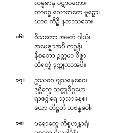
လမ္ဗမာန ပဋာဝုတော၊
တာဝဉ္စ သောဘတေ မူဠှော၊
ယာဝ ကိဉ္စိ နဘာသတေ။
။
ဝိသတော
အမတံ ဂါယှံ၊
၁၆
အမေဇ္ဈာအပိ ကဉ္စနံ၊
နီစတော ဥတ္တမာ ဝိဇ္ဇာ၊
ထီရတ္နံ ဒုက္ကုလာအပိ။
။
ဥဿဝေ
ဗျသနေစေဝ၊
၁၇
ဒုဗ္ဘိက္ခေ သတ္တုဝိဂ္ဂဟေ၊
ရာဇဒွါရေ သုသာနေစ၊
ယော တိဋ္ဌတိ သဗန္ဓဝေါ။
။
ပရောက္ခေ ကိစ္စဟန္တာရံ၊
၁၈