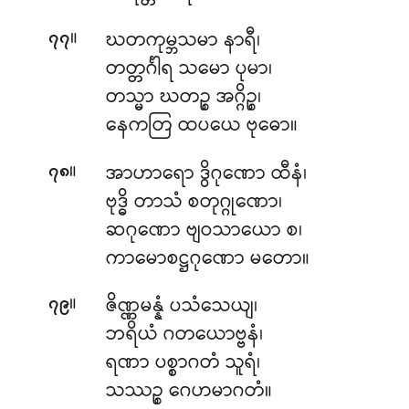
။
ဃတကုမ္ဘသမာ နာရီ၊
၇၇
တတ္တင်္ဂါရ သမော ပုမာ၊
တသ္မာ ဃတဉ္စ အဂ္ဂိဉ္စ၊
နေကတြ ထပယေ ဗုဓော။
။
အာဟာရော
ဒွိဂုဏော ထီနံ၊
၇၈
ဗုဒ္ဓိ တာသံ စတုဂ္ဂုဏော၊
ဆဂုဏော ဗျဝသာယော စ၊
ကာမောစဋ္ဌဂုဏော မတော။
။
ဇိဏ္ဏမန္နံ
ပသံသေယျ၊
၇၉
ဘရိယံ ဂတယောဗ္ဗနံ၊
ရဏာ ပစ္စာဂတံ သူရံ၊
သဿဉ္စ ဂေဟမာဂတံ။