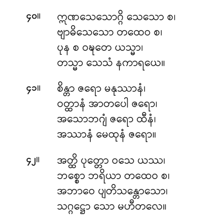
။
ဣဏသေသောဂ္ဂိ သေသော စ၊
၄၀
ဗျာဓိသေသော တထေဝ စ၊
ပုန စ ဝဍ္ဎတေ ယသ္မာ၊
တသ္မာ သေသံ နကာရယေ။
။
စိန္တာ
ဇရော မနုဿာနံ၊
၄၁
ဝတ္ထာနံ အာတပေါ ဇရော၊
အသောဘဂျံ ဇရော ထီနံ၊
အဿာနံ မေထုနံ ဇရော။
။
အတ္ထိ
ပုတ္တော ဝသေ ယဿ၊
၄၂
ဘစ္စော ဘရိယာ တထေဝ စ၊
အဘာဝေ ပျတိသန္တောသော၊
သဂ္ဂဋ္ဌော သော မဟီတလေ။