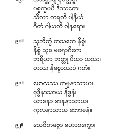
ပစ္စက္ခမပိ ဒိဿတေ၊
သိလာ တရတိ ပါနီယံ၊
ဂီတံ ဂါယတိ ဝါနရော။
။
သုဘိက္ခံ
ကသကေ နိစ္စံ၊
၉၀
နိစ္စံ သုခ မရောဂိကေ၊
ဘရိယာ ဘတ္တု ပိယာ ယဿ၊
တဿ နိစ္စောဿဝံ ဂဟံ။
။
ဟေလဿ ကမ္မနာသာယ၊
၉၁
ဗုဒ္ဓိနာသာယ နိဒ္ဓနံ၊
ယာစနာ မာနနာသာယ၊
ကုလနာသာယ ဘောဇနံ။
။
သေဝိတဗ္ဗော
မဟာဝက္ခော၊
၉၂