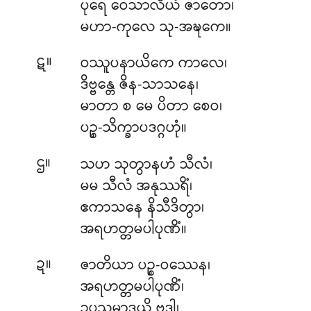
ပုရေ ဝေသာလိယံ ဇာတော၊
မဟာ-ကုလေ သု-အဍ္ဎကေ။
ဋ။
ဝဿူပနာယိကေ ကာလေ၊
ဒိဗ္ဗန္တေ ဇိန-သာသနေ၊
မာတာ စ မေ ပိတာ စေဝ၊
ပဉ္စ-သိက္ခာပဒဂ္ဂဟုံ။
ဌ။
သဟ
သုတွာနဟံ သီလံ၊
မမ သီလံ အနုဿရိံ၊
ဧကာသနေ နိသီဒိတွာ၊
အရဟတ္တမပါပုဏိံ။
ဍ။
ဇာတိယာ
ပဉ္စ-ဝဿေန၊
အရဟတ္တမပါပုဏိံ၊
ဥပသမ္ပာဒယိ ဗုဒ္ဓါ၊