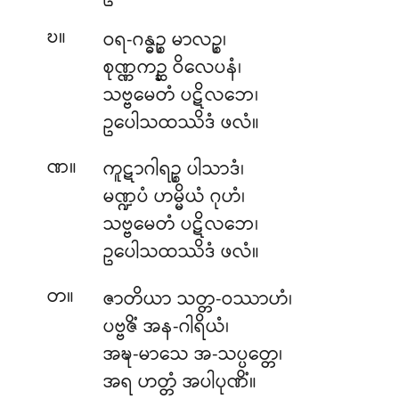
ဎ။
ဝရ-ဂန္ဓဉ္စ မာလဉ္စ၊
စုဏ္ဏကဉ္ဆ ဝိလေပနံ၊
သဗ္ဗမေတံ ပဋိလဘေ၊
ဥပေါသထဿိဒံ ဖလံ။
ဏ။
ကူဋာဂါရဉ္စ
ပါသာဒံ၊
မဏ္ဍပံ ဟမ္မိယံ ဂုဟံ၊
သဗ္ဗမေတံ ပဋိလဘေ၊
ဥပေါသထဿိဒံ ဖလံ။
တ။
ဇာတိယာ
သတ္တ-ဝဿာဟံ၊
ပဗ္ဗဇိံ အန-ဂါရိယံ၊
အဍ္ဎ-မာသေ အ-သပ္ပတ္တေ၊
အရ ဟတ္တံ အပါပုဏိံ။