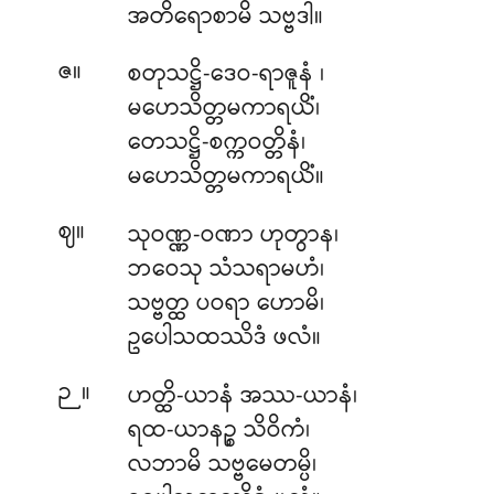
အတိရောစာမိ သဗ္ဗဒါ။
ဇ။
စတုသဋ္ဌိ-ဒေဝ-ရာဇူနံ
၊
မဟေသိတ္တမကာရယိံ၊
တေသဋ္ဌိ-စက္ကဝတ္တိနံ၊
မဟေသိတ္တမကာရယိံ။
ဈ။
သုဝဏ္ဏ-ဝဏာ
ဟုတွာန၊
ဘဝေသု သံသရာမဟံ၊
သဗ္ဗတ္ထ ပဝရာ ဟောမိ၊
ဥပေါသထဿိဒံ ဖလံ။
ဉ။
ဟတ္ထိ-ယာနံ အဿ-ယာနံ၊
ရထ-ယာနဉ္စ သိဝိကံ၊
လဘာမိ သဗ္ဗမေတမ္ပိ၊