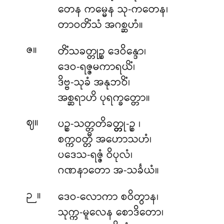
တေန ကမ္မေန သု-ကတေန၊
တာဝတိံသံ အဂစ္ဆဟံ။
ဇ။
တိံသခတ္တုဉ္စ ဒေဝိန္ဒော၊
ဒေဝ-ရဇ္ဇမကာရယိံ၊
ဒိဗ္ဗ-သုခံ အနုဘဝိံ၊
အစ္ဆရာဟိ ပုရက္ခတ္တော။
ဈ။
ပဉ္စ-သတ္တတိခတ္တ္တု-ဉ္စ
၊
စက္ကဝတ္တီ အဟောသဟံ၊
ပဒေသ-ရဇ္ဇံ ဝိပုလံ၊
ဂဏနာတော အ-သင်္ခယံ။
ဉ။
ဒေဝ-လောကာ
စဝိတွာန၊
သုက္က-မူလေန စောဒိတော၊