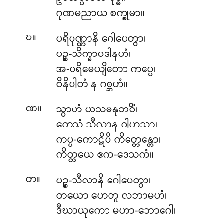
ဂုဏမညာယ စက္ခုမာ။
ဎ။
ပရိပုဏ္ဏာနိ
ဂေါပေတွာ၊
ပဉ္စ-သိက္ခာပဒါနဟံ၊
အ-ပရိမေယျိတော ကပ္ပေ၊
ဝိနိပါတံ န ဂစ္ဆဟံ။
ဏ။
သွာဟံ ယသမနုဘဝိံ၊
တေသံ သီလာန ဝါဟသာ၊
ကပ္ပ-ကောဋိပိ ကိတ္တေန္တော၊
ကိတ္တယေ ဧက-ဒေသကံ။
တ။
ပဉ္စ-သီလာနိ
ဂေါပေတွာ၊
တယော ဟေတူ လဘာမဟံ၊
ဒီဃာယုကော မဟာ-ဘောဂေါ၊