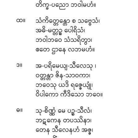
တိက္ခ-ပညော ဘဝါမဟံ။
ထ။
သံကိတ္တေန္တော
စ သဗ္ဗေသံ၊
အဓိ-မတ္တဉ္စ ပေါရိသံ၊
ဘဝါဘဝေ သံသရိတွာ၊
ဧတေ ဌာနေ လဘမဟံ။
ဒ။
အ-ပရိမေယျ-သီလေသု
၊
ဝတ္တန္တာ ဇိန-သာဝကာ၊
ဘဝေသု ယဒိ ရဇ္ဇေယျုံ၊
ဝိပါကော ကီဒိသော ဘဝေ။
ဓ။
သု-စိဏ္ဏံ မေ ပဉ္စ-သီလံ၊
ဘဋကေန တပဿိနာ၊
တေန သီလေနဟံ အဇ္ဇ၊