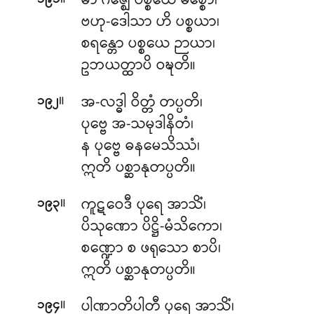
မာ
ဂိဇ္ဈေ ပစ္စယေ မစ္စော၊
ဗဟု-ဒေါသာ ဟိ ပစ္စယာ၊
စရန္တော ပစ္စယေ ဉာယာ၊
ဥဘယတ္ထာပိ ဝဍ္ဎတိ။
။
အ-လဒ္ဓါ
ဝိတ္တံ တပ္ပတိ၊
၁၉၂
ပုဗ္ဗေ အ-သမုဒါနိတံ၊
န ပုဗ္ဗေ ဓနမေသိဿံ၊
ဣတိ ပစ္ဆာနုတပ္ပတိ။
။
ကူဋဝေဒီ
ပုရေ အာသိံ၊
၁၉၃
ပိသုဏော ပိဋ္ဌိ-မံသိကော၊
စဏ္ဍော စ ဖရုသော စာပိ၊
ဣတိ ပစ္ဆာနုတပ္ပတိ။
။
ပါဏာတိပါတီ
ပုရေ အာသိံ၊
၁၉၄