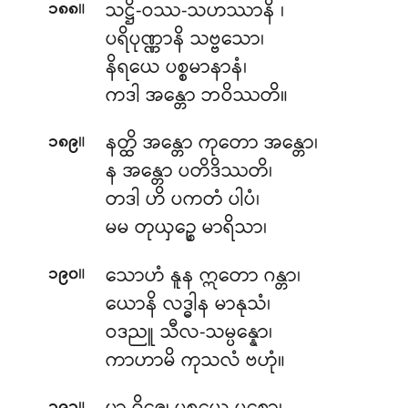
။
သဋ္ဌိ-ဝဿ-သဟဿာနိ
၊
၁၈၈
ပရိပုဏ္ဏာနိ သဗ္ဗသော၊
နိရယေ ပစ္စမာနာနံ၊
ကဒါ အန္တော ဘဝိဿတိ။
။
နတ္ထိ
အန္တော ကုတော အန္တော၊
၁၈၉
န အန္တော ပတိဒိဿတိ၊
တဒါ ဟိ ပကတံ ပါပံ၊
မမ တုယှဉ္စေ မာရိသာ၊
။
သောဟံ
နူန ဣတော ဂန္တာ၊
၁၉၀
ယောနိ လဒ္ဓါန မာနုသံ၊
ဝဒညူ သီလ-သမ္ပန္နော၊
ကာဟာမိ ကုသလံ ဗဟုံ။
။
၁၉၁