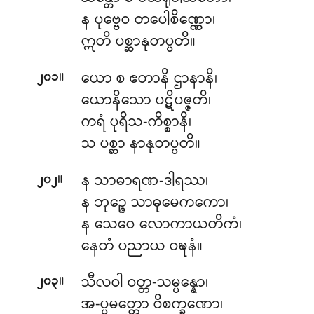
န ပုဗ္ဗေဝ တပေါစိဏ္ဏော၊
ဣတိ ပစ္ဆာနုတပ္ပတိ။
။
ယော
စ ဧတာနိ ဌာနာနိ၊
၂၀၁
ယောနိသော ပဋိပဇ္ဇတိ၊
ကရံ ပုရိသ-ကိစ္စာနိ၊
သ ပစ္ဆာ နာနုတပ္ပတိ။
။
န
သာဓာရဏ-ဒါရဿ၊
၂၀၂
န ဘုဉ္ဇေ သာဓုမေကကော၊
န သေဝေ လောကာယတိကံ၊
နေတံ ပညာယ ဝဍ္ဎနံ။
။
သီလဝါ
ဝတ္တ-သမ္ပန္နော၊
၂၀၃
အ-ပ္ပမတ္တော ဝိစက္ခဏော၊