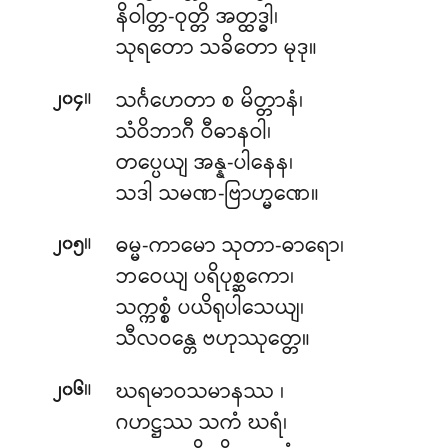
နိဝါတ္တ-ဝုတ္တိ အတ္ထဒ္ဓါ၊
သုရတော သခိတော မုဒု။
။
သင်္ဂဟေတာ
စ မိတ္တာနံ၊
၂၀၄
သံဝိဘာဂီ ဝီဓာနဝါ၊
တပ္ပေယျ အန္န-ပါနေန၊
သဒါ သမဏ-ဗြာဟ္မဏေ။
။
ဓမ္မ-ကာမော
သုတာ-ဓာရော၊
၂၀၅
ဘဝေယျ ပရိပုစ္ဆကော၊
သက္ကစ္စံ ပယိရုပါသေယျ၊
သီလဝန္တေ ဗဟုဿုတ္တေ။
။
ဃရမာဝသမာနဿ
၊
၂၀၆
ဂဟဋ္ဌဿ သကံ ဃရံ၊