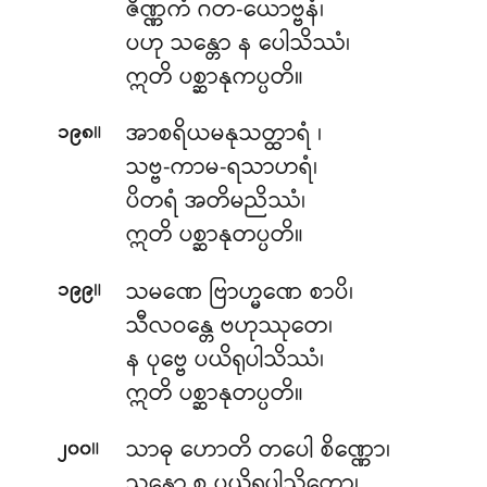
ဇိဏ္ဏကံ ဂတ-ယောဗ္ဗနံ၊
ပဟု သန္တော န ပေါသိဿံ၊
ဣတိ ပစ္ဆာနုကပ္ပတိ။
။
အာစရိယမနုသတ္ထာရံ
၊
၁၉၈
သဗ္ဗ-ကာမ-ရသာဟရံ၊
ပိတရံ အတိမညိဿံ၊
ဣတိ ပစ္ဆာနုတပ္ပတိ။
။
သမဏေ
ဗြာဟ္မဏေ စာပိ၊
၁၉၉
သီလဝန္တေ ဗဟုဿုတေ၊
န ပုဗ္ဗေ ပယိရုပါသိဿံ၊
ဣတိ ပစ္ဆာနုတပ္ပတိ။
။
သာဓု
ဟောတိ တပေါ စိဏ္ဏော၊
၂၀၀
သန္တော စ ပယိရုပါသိတော၊