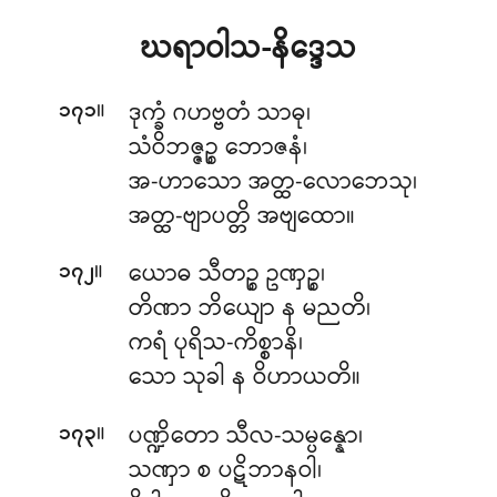
ဃရာဝါသ-နိဒ္ဒေသ
။
ဒုက္ခံ
ဂဟဗ္ဗတံ သာဓု၊
၁၇၁
သံဝိဘဇ္ဇဉ္စ ဘောဇနံ၊
အ-ဟာသော အတ္ထ-လောဘေသု၊
အတ္ထ-ဗျာပတ္တိ အဗျထော။
။
ယောဓ
သီတဉ္စ ဥဏှဉ္စ၊
၁၇၂
တိဏာ ဘိယျော န မညတိ၊
ကရံ ပုရိသ-ကိစ္စာနိ၊
သော သုခါ န ဝိဟာယတိ။
။
ပဏ္ဍိတော
သီလ-သမ္ပန္နော၊
၁၇၃
သဏှာ စ ပဋိဘာနဝါ၊