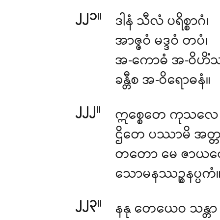
၂၂၁
။
ဒါနံ
သီလံ ပရိစ္စာဂံ၊
အာဇ္ဇဝံ မဒ္ဒဝံ တပံ၊
အ-ကောဓံ အ-ဝိဟိံသဉ
ခန္တီစ အ-ဝိရောဓနံ။
၂၂၂
။
ဣစ္စေတေ ကုသလေ ဓ
ဌိတေ ပဿာမိ အတ္တန
တတော မေ ဇာယတေ
သောမနဿဉ္စနပ္ပကံ
၂၂၃
။
နနု
တေယေဝ သန္တာ 