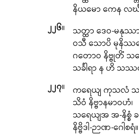
နိယမော ကေန လင်
၂၂၆
။
သတ္ထာ
ဒေဝ-မနုဿာန
ဝသီ သောပိ မုနိဿ
ဂတောဝ နိဗ္ဗုတိံ သဗ္
သင်္ခါရာ န ဟိ သ
၂၂၇
။
ကရေယျ
ကုသလံ သဗ္
သိဝံ နိဗ္ဗာနမာဝဟံ၊
သရေယျအ အ-နိစ္စံ ခန္
နိဗ္ဗိဒါ-ဉာဏ-ဂေါစရံ။