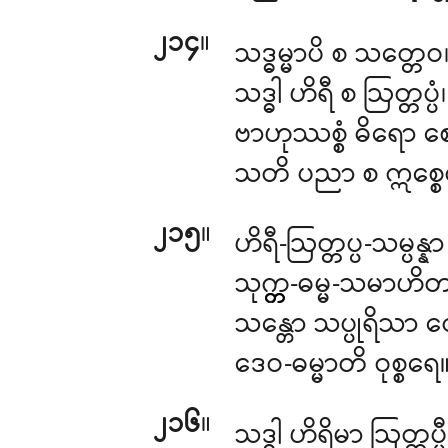
၂၁၄
။
သဒ္ဓမ္မာပိ
စ သတ္တေဝ
သဒ္ဓါ ဟိရီ စ ဩတ္တပ္ပံ၊
ဗာဟုဿစ္စံ ဓိရော စ
သတိ ပညာ စ ဣစ္စေဝ
၂၁၅
။
ဟိရီ-ဩတ္တပ္ပ-သမ္ပန္န
သုက္တ္က-ဓမ္မ-သမာဟိ
သန္တော သပ္ပုရိသာ
ဒေဝ-ဓမ္မာတိ ဝုစ္စရေ
၂၁၆
။
သဒ္ဓါ
ဟိရိမာ ဩတ္တပ္ပီ