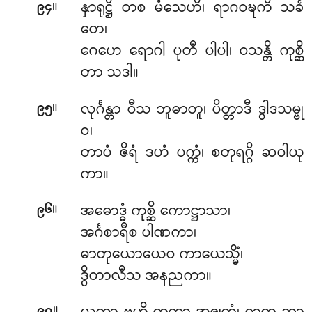
။
နှာရုဋ္ဌိ
တစ မံသေဟိ၊ ရာဂဝဍ္ဎကိ သင်္ခ
၉၄
တေ၊
ဂေဟေ ရောဂါ ပုတီ ပါပါ၊ ဝသန္တိ ကုစ္ဆိ
တာ သဒါ။
။
လုင်္ဂန္တာ ဝီသ ဘူဓာတူ၊ ပိတ္တာဒီ ဒွါဒသမ္ဗု
၉၅
ဝ၊
တာပံ ဇိရံ ဒဟံ ပက္ကံ၊ စတုရဂ္ဂိ ဆဝါယု
ကာ။
။
အဓောဒ္ဓံ ကုစ္ဆိ ကောဋ္ဌာသာ၊
၉၆
အင်္ဂစာရီစ ပါဏကာ၊
ဓာတုယောယေဝ ကာယေသ္မိံ၊
ဒွိတာလီသ အနညကာ။
။
၉၇