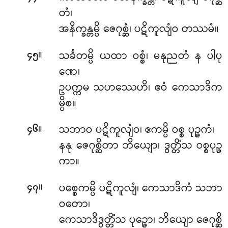
တံ၊
အနိက္ခန္တမ္ပိ ဇေဂုစ္ဆံ၊ ပဋိကူလျံဝ တဿမံ။
။
သင်္ခတမ္ပိ ယထာ ဝစ္စံ၊ မနုညတံ န ပါပု
၄၅
ဏေ၊
ဥပက္ကမ သဟဿေဟိ၊ ဧဝံ ကေသာဒိက
မ္ပိစ။
။
သဘာဝ
ပဋိကူလျံဝ၊ ဧကမ္ပိ ဝစ္စ ပုဉ္ဇကံ၊
၄၆
နနု ဇေဂုစ္ဆိတာ ဘိယျော၊ ဒွတ္တိံသ ဝစ္စပုဉ္ဇ
ကာ။
။
ပစ္စေကမ္ပိ
ပဋိကူလျံ၊ ကေသာဒိကံ သဘာ
၄၇
ဝတော၊
ကေသာဒိဒွတ္တိံသ ပုဉ္ဇော၊ ဘိယျော ဇေဂုစ္ဆိ