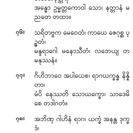
အန္ဓော ဥမ္မတ္တကောဝါ သော၊ နတ္တာနံ မ
ညတေ တထာ။
။
သရိတဗ္ဗက
မေဝေတံ၊ ကာယေ ဇေဂုစ္ဆ ပု
၇၆
ဉ္ဇတံ၊
မန္ဒရာဂေါ မနောသီတံ၊ လဘေယျ တ
မနုဿနံ။
။
ဂိဟိဘာဝေ အပါယေစ၊ ရာဂယက္ခန္ဓ နိန္နိ
၇၇
တာ၊
မံပိ နေဿတိ သောယက္ခော၊ သာဒေမိ
စေ တဒါဂတံ။
။
အဘိဏှ
ဂါဟိနံ ရာဂ၊ ယက္ခံ အနန္တ ဒုက္ခ
၇၈
ဒံ၊