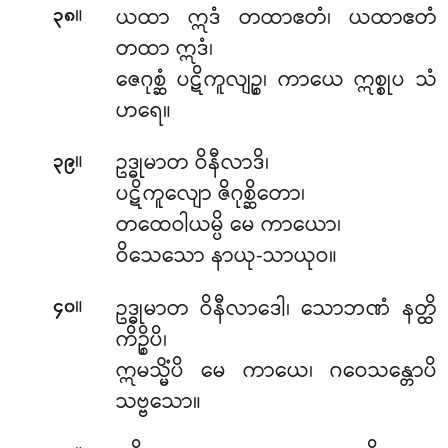
။
ယထာ
ဣဒံ တထာဧတံ၊ ယထာဧတံ
၃၈
တထာ ဣဒံ၊
ဇေဂုစ္ဆံ ပဋိကူလျဉ္စ၊ ကာယေ ဣစ္စုပ သံ
ဟရေ။
။
ဥဒ္ဓုမာတ ဝိနီလာဒိ၊
၃၉
ပဋိကူလျော ဇိဂုစ္ဆိတော၊
တထေဝါယမ္ပိ မေ ကာယော၊
ဝိသေသော နာယု-သာယုဝ။
။
ဥဒ္ဓုမာတ
ဝိနီလာဒေါ၊ သောဘဏံ နတ္ထိ
၄၀
ကိဉ္စိပိ၊
ဣမသ္မိံပိ မေ ကာယေ၊ ဂဝေသန္တောပိ
သဗ္ဗသော။