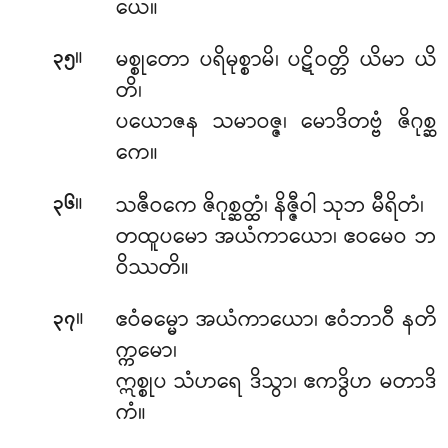
ယေ။
။
မစ္စုတော
ပရိမုစ္စာမိ၊ ပဋိဝတ္တိ ယိမာ ယိ
၃၅
တိ၊
ပယောဇန သမာဝဇ္ဇ၊ မောဒိတဗ္ဗံ ဇိဂုစ္ဆ
ကေ။
။
သဇီဝကေ ဇိဂုစ္ဆတ္ထံ၊ နိဇ္ဇီဝါ သုဘ မီရိတံ၊
၃၆
တထူပမော အယံကာယော၊ ဧဝမေဝ ဘ
ဝိဿတိ။
။
ဧဝံဓမ္မော
အယံကာယော၊ ဧဝံဘာဝီ နတိ
၃၇
က္ကမော၊
ဣစ္စုပ သံဟရေ ဒိသွာ၊ ဧကဒွိဟ မတာဒိ
ကံ။