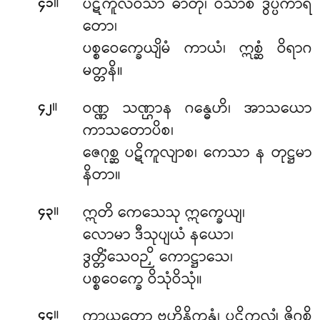
။
ပဋိကူလဝသာ ဓာတု၊ ဝသာစ ဒွိပ္ပကာရ
၄၁
တော၊
ပစ္စဝေက္ခေယျိမံ ကာယံ၊ ဣစ္ဆံ ဝိရာဂ
မတ္တနိ။
။
ဝဏ္ဏ
သဏ္ဌာန ဂန္ဓေဟိ၊ အာသယော
၄၂
ကာသတောပိစ၊
ဇေဂုစ္ဆ ပဋိကူလျာစ၊ ကေသာ န တုဋ္ဌမာ
နိတာ။
။
ဣတိ ကေသေသု ဣက္ခေယျ၊
၄၃
လောမာ ဒီသုပျယံ နယော၊
ဒွတ္တိံသေဝဉှိ ကောဋ္ဌာသေ၊
ပစ္စဝေက္ခေ ဝိသုံဝိသုံ။
။
ကာယတော
ဗဟိနိက္ခန္တံ၊ ပဋိကူလျံ ဇိဂုစ္ဆိ
၄၄