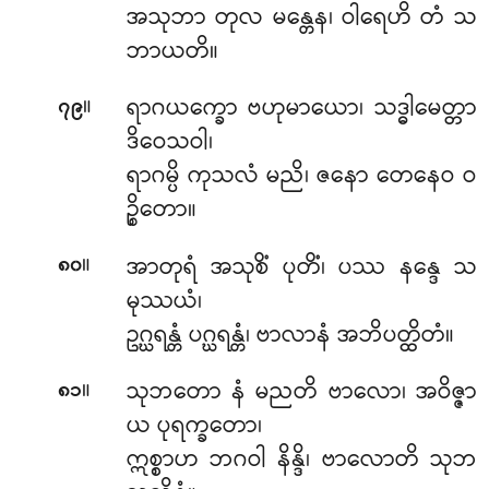
အသုဘာ တုလ မန္တေန၊ ဝါရေဟိ တံ သ
ဘာယတိ။
။
ရာဂယက္ခော ဗဟုမာယော၊ သဒ္ဓါမေတ္တာ
၇၉
ဒိဝေသဝါ၊
ရာဂမ္ပိ ကုသလံ မညိ၊ ဇနော တေနေဝ ဝ
ဉ္စိတော။
။
အာတုရံ
အသုစိံ ပုတိံ၊ ပဿ နန္ဒေ သ
၈၀
မုဿယံ၊
ဥဂ္ဃရန္တံ ပဂ္ဃရန္တံ၊ ဗာလာနံ အဘိပတ္ထိတံ။
။
သုဘတော နံ မညတိ ဗာလော၊ အဝိဇ္ဇာ
၈၁
ယ ပုရက္ခတော၊
ဣစ္စာဟ ဘဂဝါ နိန္ဒိ၊ ဗာလောတိ သုဘ