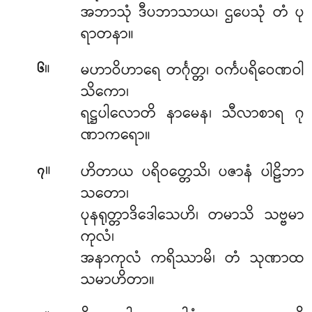
အဘာသုံ ဒီပဘာသာယ၊ ဌပေသုံ တံ ပု
ရာတနာ။
။
မဟာဝိဟာရေ တင်္ဂုတ္တ၊ ဝင်္ကပရိဝေဏဝါ
၆
သိကော၊
ရဋ္ဌပါလောတိ နာမေန၊ သီလာစာရ ဂု
ဏာကရော။
။
ဟိတာယ ပရိဝတ္တေသိ၊ ပဇာနံ ပါဠိဘာ
၇
သတော၊
ပုနရုတ္တာဒိဒေါသေဟိ၊ တမာသိ သဗ္ဗမာ
ကုလံ၊
အနာကုလံ ကရိဿာမိ၊ တံ သုဏာထ
သမာဟိတာ။