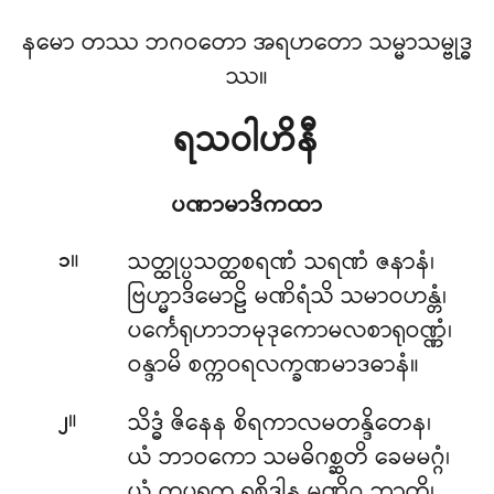
နမော တဿ ဘဂဝတော အရဟတော သမ္မာသမ္ဗုဒ္ဓ
ဿ။
ရသဝါဟိနီ
ပဏာမာဒိကထာ
။
သတ္ထုပ္ပသတ္ထစရဏံ
သရဏံ ဇနာနံ၊
၁
ဗြဟ္မာဒိမောဠိ မဏိရံသိ သမာဝဟန္တံ၊
ပင်္ကေရုဟာဘမုဒုကောမလစာရုဝဏ္ဏံ၊
ဝန္ဒာမိ စက္ကဝရလက္ခဏမာဒဓာနံ။
။
သိဒ္ဓံ ဇိနေန စိရကာလမတန္ဒိတေန၊
၂
ယံ ဘာဝကော သမဓိဂစ္ဆတိ ခေမမဂ္ဂံ၊
ယံ ကပ္ပရုက္ခ ရုစိဒါန မဏိဝ ဘာတိ၊