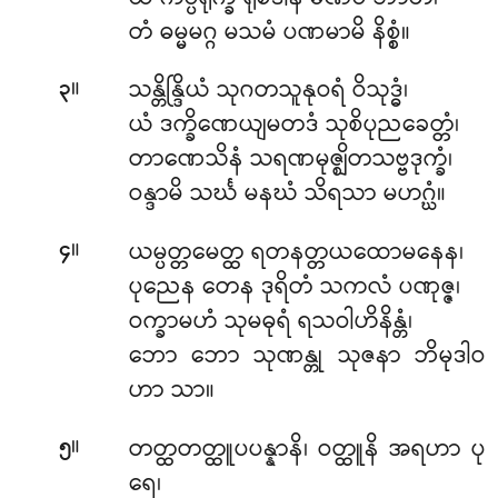
တံ ဓမ္မမဂ္ဂ မသမံ ပဏမာမိ နိစ္စံ။
။
သန္တိန္ဒြိယံ သုဂတသူနုဝရံ ဝိသုဒ္ဓံ၊
၃
ယံ ဒက္ခိဏေယျမတဒံ သုစိပုညခေတ္တံ၊
တာဏေသိနံ သရဏမုဇ္ဈိတသဗ္ဗဒုက္ခံ၊
ဝန္ဒာမိ သင်္ဃ မနဃံ သိရသာ မဟဂ္ဃံ။
။
ယမ္ပတ္တမေတ္ထ ရတနတ္တယထောမနေန၊
၄
ပုညေန တေန ဒုရိတံ သကလံ ပဏုဇ္ဇ၊
ဝက္ခာမဟံ သုမဓုရံ ရသဝါဟိနိန္တံ၊
ဘော ဘော သုဏန္တု သုဇနာ ဘိမုဒါဝ
ဟာ သာ။
။
တတ္ထတတ္ထူပပန္နာနိ၊
ဝတ္ထူနိ အရဟာ ပု
၅
ရေ၊