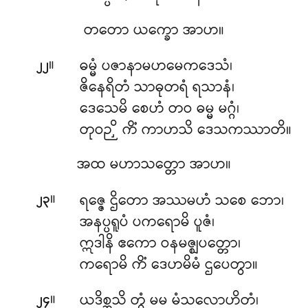
တတော ယက္ခော အာဟ။
။
ဓမ္မံ ပဇာနာမဟမေကဒေသံ၊
၂၂
ဇိနေရိတံ သာဓုတရံ ရသာနံ၊
ဒေသေမိ စေဟံ တဝ ဓမ္မ မဂ္ဂံ၊
တုဝဉှိ ကိံ ကာဟသိ ဒေသကဿာတိ။
အထ မဟာသတ္တော အာဟ။
။
ရဇ္ဇေ ဌိတော အဿမဟံ သစေ ဘော၊
၂၃
အနပ္ပရူပံ ပကရောမိ ပူဇံ၊
ဣဒါနိ ဧကော ဝနမဇ္ဈပတ္တော၊
ကရောမိ ကိံ ဒေဟမိမံ ဌပေတွာ။
။
ယဒိစ္ဆသိ တွံ မမ မံသလောဟိတံ၊
၂၄