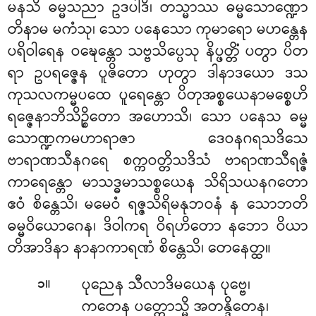
မနသိ ဓမ္မသညာ ဥဒပါဒိ၊ တသ္မာဿ ဓမ္မသောဏ္ဍော
တိနာမ မကံသု၊ သော ပနေသော ကုမာရော မဟန္တေန
ပရိဝါရေန ဝဍ္ဎေန္တော သဗ္ဗသိပ္ပေသု နိပ္ဖတ္တိံ ပတွာ ပိတ
ရာ ဥပရဇ္ဇေန ပူဇိတော ဟုတွာ ဒါနာဒယော ဒသ
ကုသလကမ္မပထေ ပူရေန္တော ပိတုအစ္စယေနာမစ္စေဟိ
ရဇ္ဇေနာဘိသိဉ္စိတော အဟောသိ၊ သော ပနေသ ဓမ္မ
သောဏ္ဍကမဟာရာဇာ ဒေဝနဂရသဒိသေ
ဗာရာဏသီနဂရေ စက္ကဝတ္တိသဒိသံ ဗာရာဏသီရဇ္ဇံ
ကာရေန္တော မာသဒ္ဓမာသစ္စယေန သိရိသယနဂတော
ဧဝံ စိန္တေသိ၊ မမေဝံ ရဇ္ဇသိရိမနုဘဝနံ န သောဘတိ
ဓမ္မဝိယောဂေန၊ ဒိဝါကရ ဝိရဟိတော နဘော ဝိယာ
တိအာဒိနာ နာနာကာရဏံ စိန္တေသိ၊ တေနေတ္ထ။
။
ပုညေန သီလာဒိမယေန ပုဗ္ဗေ၊
၁
ကတေန ပတ္တောသ္မိ အတန္ဒိတေန၊