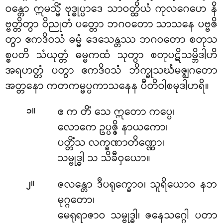
ဝန္တော ဣမသ္မိံ ဗုဒ္ဓုပ္ပာဒေ သာဝတ္ထိယံ ကုလဂေဟေ နိ
ဗ္ဗတ္တိတွာ ဝိညုတံ ပတ္တော ဘဂဝတော သာသနေ ပဗ္ဗဇိ
တွာ ဧကဒိဝသံ ဓမ္မံ ဒေသေန္တဿ ဘဂဝတော စတုသ
စ္စပတိ သံယုတ္တံ ဓမ္မကထံ သုတွာ စတုပဋိသမ္ဘိဒါဟိ
အရဟတ္တံ ပတွာ ဧကဒိဝသံ ဘိက္ခုသင်္ဃမဇ္ဈဂတော
အတ္တနော ကတကမ္မပ္ပကာသနေန ပီတိဝါစမုဒါဟရိ။
။
ဧ က တိံ သေ ဣတော ကပ္ပေ၊
၁
လောကေ ဥပ္ပဇ္ဇိ နာယကော၊
ပတ္တိံသ လက္ခဏာတိဏ္ဏော၊
သမ္ဗုဒ္ဓါ သ သိခီဝှယော။
။
ဇလန္တော ဒီပရုက္ခောဝ၊ သူရိယောဝ နဘ
၂
မုဂ္ဂတော၊
မေရုရာဇာဝ သမ္ဗုဒ္ဓါ၊ ဇနေသဂ္ဂေါ ပတာ