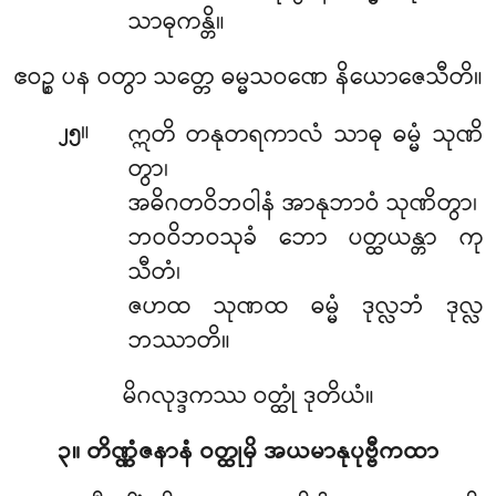
သာဓုကန္တိ။
ဧဝဉ္စ ပန ဝတွာ သတ္တေ ဓမ္မသဝဏေ နိယောဇေသီတိ။
။
ဣတိ တနုတရကာလံ သာဓု ဓမ္မံ သုဏိ
၂၅
တွာ၊
အဓိဂတဝိဘဝါနံ အာနုဘာဝံ သုဏိတွာ၊
ဘဝဝိဘဝသုခံ ဘော ပတ္ထယန္တာ ကု
သီတံ၊
ဇဟထ သုဏထ ဓမ္မံ ဒုလ္လဘံ ဒုလ္လ
ဘဿာတိ။
မိဂလုဒ္ဒကဿ ဝတ္ထုံ ဒုတိယံ။
၃။ တိဏ္ဏံဇနာနံ ဝတ္ထုမှိ အယမာနုပုဗ္ဗီကထာ