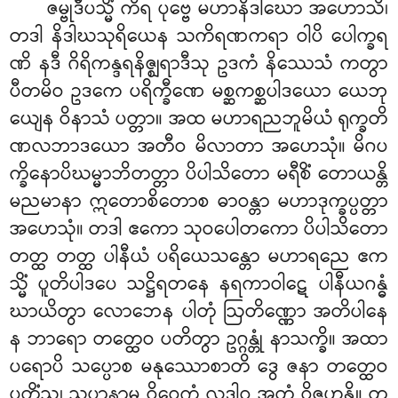
ဇမ္ဗုဒီပသ္မိံ ကိရ ပုဗ္ဗေ မဟာနိဒါဃော အဟောသိ၊
တဒါ နိဒါဃသုရိယေန သကိရဏကရာ ဝါပိ ပေါက္ခရ
ဏိ နဒီ ဂိရိကန္ဒရနိဇ္ဈရာဒီသု ဥဒကံ နိဿေသံ ကတွာ
ပီတမိဝ ဥဒကေ ပရိက္ခီဏေ မစ္ဆကစ္ဆပါဒယော ယေဘု
ယျေန ဝိနာသံ ပတ္တာ။ အထ မဟာရညဘူမိယံ ရုက္ခတိ
ဏလဘာဒယော အတီဝ မိလာတာ အဟေသုံ။ မိဂပ
က္ခိနောပိဃမ္မာဘိတတ္တာ ပိပါသိတော မရီစိံ တောယန္တိ
မညမာနာ ဣတောစိတောစ ဓာဝန္တာ မဟာဒုက္ခပ္ပတ္တာ
အဟေသုံ။ တဒါ ဧကော သုဝပေါတကော ပိပါသိတော
တတ္ထ တတ္ထ ပါနီယံ ပရိယေသန္တော မဟာရညေ ဧက
သ္မိံ ပူတိပါဒပေ သဋ္ဌိရတနေ နရကာဝါဋေ ပါနီယဂန္ဓံ
ဃာယိတွာ လောဘေန ပါတုံ ဩတိဏ္ဏော အတိပါနေ
န ဘာရော တတ္ထေဝ ပတိတွာ ဥဂ္ဂန္တုံ နာသက္ခိ။ အထာ
ပရောပိ သပ္ပောစ မနုဿောစာတိ ဒွေ ဇနာ တတ္ထေဝ
ပတိံသု၊ သပ္ပာနာမ ဝိဝေကံ လဒ္ဓါဝ အတ္တံ ဝိဇဟန္တိ။ တ