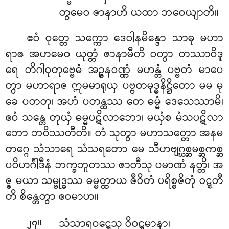
တွမေဝ ဇာနာဟိ ယထာ ဘဝေယျာတိ။
ဧဝံ ဝုတ္တေ သက္ကော ဒေဝါနမိန္ဒော သာဓု မဟာ
ရာဇ အဟမေဝ ယုတ္တံ ဇာနာမီတိ ဝတွာ တဿာဝိဒူ
ရေ တိဂါဝုတုဗ္ဗေဓံ အဉ္ဇနဝဏ္ဏံ မဟန္တံ ပဗ္ဗတံ မာပေ
တွာ မဟာရာဇ ဣမမာရုယှ ပဗ္ဗတမုဒ္ဓနိဋ္ဌိတော မမ မု
ခေ ပတတု၊ အဟံ ပတန္ထဿ တေ ဓမ္မံ ဒေသေဿာမိ၊
ဧဝံ သန္တေ တုယှံ ဓမ္မပဋိလာဘော၊ မယှံစ မံသပဋိလာ
ဘော ဘဝိဿတီတိ။ တံ သုတွာ မဟာသတ္တော အနမ
တဂ္ဂေ သံသာရေ သံသရတော မေ သီဟဗျဂ္ဃစ္ဆမစ္ဆကစ္ဆ
ပဝိဟင်္ဂါဒီနံ ဘက္ခဘူတဿ ဇာတီသု ပမာဏံ နတ္တိ၊ အ
ဇ္ဇ မယာ သမ္ဗုဒ္ဓဿ ဓမ္မတ္ထာယ ဇီဝိတံ ပရိစ္စဇိတုံ ဝဋ္ဋတီ
တိ စိန္တေတွာ ဧဝမာဟ။
။
သံသာရဝဋ္ဋေသု ဝိဝဋ္ဋမာနာ၊
၂၇