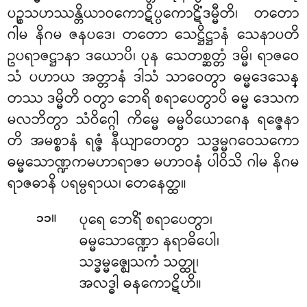
ပဉ္စသဟဿန္တိယာဝကောဋိပ္ပကောဋိံဒမ္မီတိ၊ တတော
ဂါမ နိဂမ ဇနပဒေ၊ တတော သေဋ္ဌိဋ္ဌာနံ သေနာပတိ
ဥပရာဇဋ္ဌာနာ ဒယောပိ၊ ပုန သေတစ္ဆတ္တံ ဒမ္မိ၊ ရာဇဝေ
သံ ပဟာယ အတ္တာနံ ဒါသံ သာဝေတွာ ဓမ္မဒေသေန္
တဿ ဒမ္မိတိ ဝတွာ ဘေရိ စရာပေတွာပိ ဓမ္မ ဒေသက
မလဘိတွာ သံဝိဂ္ဂေါ
ကိမ္မေ ဓမ္မဝိယောဂေန ရဇ္ဇေနာ
တိ အမစ္စာနံ ရဇ္ဇံ နီယျာတေတွာ သဒ္ဓမ္မဂဝေသကော
ဓမ္မသောဏ္ဍကမဟာရာဇာ မဟာဝနံ ပါဝိသိ ဂါမ နိဂမ
ရာဇဓာနိ ပရမ္ပရာယ၊ တေနေတ္ထ။
။
ပုရေ ဘေရိံ စရာပေတွာ၊
၁၁
ဓမ္မသောဏ္ဍော နရာဓိပေါ၊
သဒ္ဓမ္မဇ္ဈေသကံ သတ္ထု၊
အလဒ္ဓါ ဓနကောဋိဟိ။