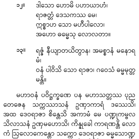
။
ဒါသော ဟောမိ ပဟာယာဟံ၊
၁၂
ရာဇတ္တံ ဒေသကဿ မေ၊
ဣစ္စာဟ သော မဟီပါလော၊
အဟော ဓမ္မေသု လောလတာ။
။
ရဇ္ဇံ နီယျာတယိတွာန၊ အမစ္စာနံ မနောရ
၁၃
မံ၊
ဝနံ ပါဝိသိ သော ရာဇာ၊ ဂဝေသံ ဓမ္မမုတ္တ
မန္တိ။
မဟာဝနံ ပဝိဋ္ဌက္ခဏေ ပန မဟာသတ္တဿ ပုည
တေဇေန သက္ကဿာသနံ ဥဏှာကာရံ ဒဿေသိ၊
အထ ဒေဝရာဇာ စိန္တေသိ အကာမံ မေ ပဏ္ဍုကမ္ဗလ
သိလာသနံ ဥဏှမဟောသိ၊ ကိန္နုခေါ ကာရဏန္တိ လော
ကံ ဩလောကေန္တော သက္ကော ဒေဝရာဇာ ဓမ္မသောဏ္ဍ