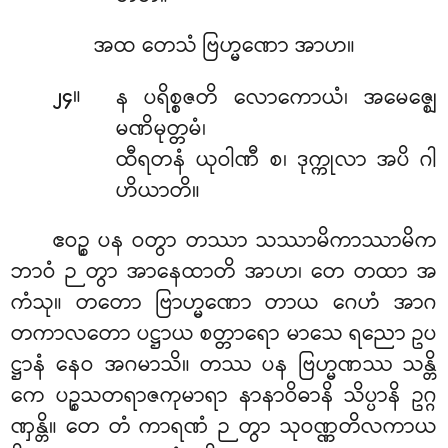
အထ တေသံ ဗြဟ္မဏော အာဟ။
။
န ပရိစ္စဇတိ လောကောယံ၊ အမေဇ္ဈေ
၂၄
မဏိမုတ္တမံ၊
ထီရတနံ ယုဝါဏီ စ၊ ဒုက္ကုလာ အပိ ဂါ
ဟိယာတိ။
ဧဝဉ္စ ပန ဝတွာ တဿာ သဿာမိကာဿာမိက
ဘာဝံ ဉတွာ အာနေထာတိ အာဟ၊ တေ တထာ အ
ကံသု။ တတော ဗြာဟ္မဏော တာယ ဂေဟံ အာဂ
တကာလတော ပဋ္ဌာယ စတ္တာရော မာသေ ရညော ဥပ
ဋ္ဌာနံ နေဝ အဂမာသိ။ တဿ ပန ဗြဟ္မဏဿ သန္တိ
ကေ ပဉ္စသတရာဇကုမာရာ နာနာဝိဓာနိ သိပ္ပာနိ ဥဂ္ဂ
ဏှန္တိ။ တေ တံ ကာရဏံ ဉတွာ သုဝဏ္ဏတိလကာယ