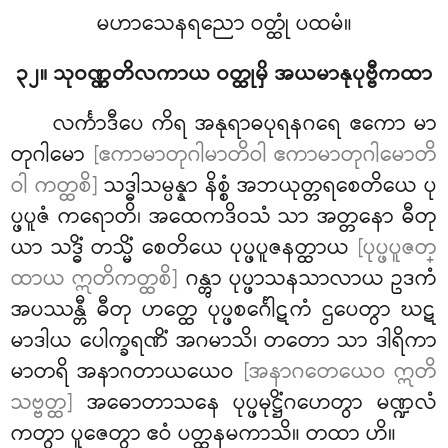
မဟာသေနရညော ဝတ္ထုံ ပထမံ။
၃၂။ သုဝဏ္ဏတိလကာယ ဝတ္ထုမှိ အယမာနုပုဗ္ဗီကထာ
လင်္ကာဒီပေ ကိရ အနုရာဓပုရနဂရေ ဧကော မာ
တုဂါမော
[ဧကာမာတုဂါမာတိဝါ ဧကာမာတုဂါမောတိ
ဝါ ကတ္ထစိ]
သဒ္ဓါသမ္ပန္နာ နိစ္စံ အဘယုတ္တရစေတိယေ ပု
ပ္ဖပူဇံ ကရောတိ၊ အထေကဒိဝသံ သာ အတ္တနော ဓီတု
ယာ သဒ္ဓိံ တသ္မိံ စေတိယေ ပုပ္ဖပူဇနတ္ထာယ
[ပုပ္ဖပူဇတ္
ထာယ ဣတိကတ္ထစိ]
ဂန္တွာ ပုပ္ဖာသနသာလာယ ဥဒကံ
အပဿန္တီ ဓီတု ဟတ္ထေ ပုပ္ဖစင်္ဂေါဋကံ ဌပေတွာ ဃဋ
မာဒါယ ပေါက္ခရဏိံ အဂမာသိ၊ တတော သာ ဒါရိကာ
မာတရိ အနာဂတာယယေဝ
[အနာဂတေယေဝ ဣတိ
သဗ္ဗတ္ထ]
အဓောတာသနေ ပုပ္ဖမုဋ္ဌိံဂဟေတွာ မဏ္ဍလံ
ကတွာ ပူဇေတွာ ဧဝံ ပတ္ထနမကာသိ။ တထာ ဟိ။