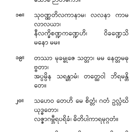
သောစ ဉာတကော။
။
သုဝဏ္ဏတိလကာနာမ၊ လလနာ ကာမ
၁၈
လာလယာ၊
နီလက္ခိစဏ္ဍကဏ္ဍေဟိ၊ ဝိခဏ္ဍေသိ
မနော မမ။
။
တဿာ မုခမ္ဗုဇေ သတ္တာ၊ မမ နေတ္တမဓု
၁၉
ဗ္ဗတာ၊
အပ္ပမ္ပိန သရန္တာမံ၊ တတ္ထေဝါ ဘိရမန္တိ
တေ။
။
သဟေဝ တေဟိ မေ စိတ္တံ၊ ဂတံ ဥလ္လံဃိ
၂၀
ယုဒ္ဓတော၊
လဇ္ဇာဂမ္ဘီရပရိခံ၊ ဓိတိပါကာရမုဂ္ဂတံ။