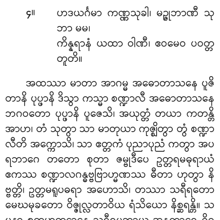
။
ဟဒယင်္ဂမာ ကဏ္ဏသုခါ၊ မဉ္ဇုဘာဏီ သု
၄
ဘာ မမ၊
ကိန္နရာနံ ယထာ ဝါဏီ၊ ဧဝမေဝ ပဝတ္တ
တူတိ။
အထဿာ မာတာ အာဂမ္မ အဓောတာသနေ ပူဇိ
တာနိ ပုပ္ဖာနိ ဒိသွာ ကသ္မာ စဏ္ဍာလီ အဓောတာသနေ
ဘဂဝတော ပုပ္ဖာနိ ပူဇေသိ၊ အယုတ္တံ တယာ ကတန္တိ
အာဟ၊ တံ သုတွာ သာ မာတုယာ ကုဇ္ဈိတွာ တွံ စဏ္ဍာ
လီတိ အက္ကောသိ၊ သာ ဧတ္တကံ ပုညာပုညံ ကတွာ အပ
ရဘာဂေ တတော စုတာ ဇမ္ဗုဒီပေ ဥတ္တရမဓုရာယံ
ဧကဿ စဏ္ဍာလဂန္ဓဗ္ဗဗြာဟ္မဏဿ ဓီတာ ဟုတွာ နိ
ဗ္ဗတ္တိ၊ ဥတ္တမရူပဓရာ အဟောသိ၊ တဿာ သရီရတော
မေဃမုခတော ဝိဇ္ဇုလ္လတာဝိယ ရံသိယော နိစ္ဆရန္တိ။ သ