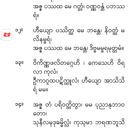
အဇ္ဇ ပဿထ မေ ဂတ္တံ၊ ဝဏ္ဏဝန္တံ ပဘဿ
ရံ။
။
ဟီယျော ပဿိတ္ထ မေ ဘန္တေ၊ နိဝတ္ထံ မ
၁၂
📜
လိနမ္ဗရံ၊
အဇ္ဇ ပဿထ မေ ဘန္တေ၊ ဒိဗ္ဗမမ္ဗရမုတ္တမံ။
။
ဝိကိဏ္ဏဖလိတဂ္ဂေဟိ
၊ ကေသေဟိ ဝိရ
၁၃
လာ ကုလံ၊
ဦကာဂူထပဋိက္ကူလံ၊ ဟီယျော အာသိသိ
ရံ မမ။
။
အဇ္ဇ တံ ပရိဝတ္တိတွာ၊ မမ ပုညာနုဘာဝ
၁၄
တော၊
သုနီလမုဒုဓမ္မိလ္လံ၊ ကုသုမာ ဘရဏဘူသိ