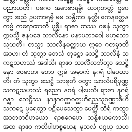
ပညာယတိ။ ပဂေဝ အနာစာရမ္ပိ၊ ယာဂုဘတ္တံ ဌပေ
တွာ အညံ ဥပကာရမ္ပိ မမ သန္တိကာ နတ္ထိ၊ ကေနတ္ထေန
ကမ္မံ ကရောထာတိ ပုစ္ဆိ။ ရာဇာ တဿ ဝစနံ သုတွာ
ဣမသ္မိံ ဇနပဒေ သာလိနော မနာပဘာဝေါ ဗဟုသော
သူယတိ။ တသ္မာ သာလီနမတ္ထာယ ဣဓာ ဂတမှာတိ
အာဟ၊ တံ သုတွာ တေသံ တုဋ္ဌော သေဋ္ဌိ သာလီနံ သ
ကဋသဟဿံ အဒါသိ၊ ရာဇာ သာလိံလဘိတွာ သေဋ္ဌိ
နော
ဧဝမာဟ၊ ဘော ဣမံ အမှာကံ နဂရံ ပါပေထာ
တိ၊ တံ သုတွာ သေဋ္ဌိ သာဓူတိ ဝတွာ သာလိပရိပုဏ္ဏ
သကဋသဟဿံ ရညော နဂရံ ပါပေသိ၊ ရာဇာ နဂရံ
ဂန္တွာ သေဋ္ဌိဿ နာနာဝဏ္ဏဝတ္ထဟိရညသုဝဏ္ဏာဒီဟိ
သကဋေ ပူရေတွာ ပဋိပေသေတွာ မေတ္တိံ ထိရံ ကတွာ
အာဘတဝီဟယော ရာဇဂေဟေ သန္နိစယမကာသိ၊
အထ ရာဇာ ကတိပါဟစ္စယေန မုသလံ ပဂ္ဂယှ သဟ