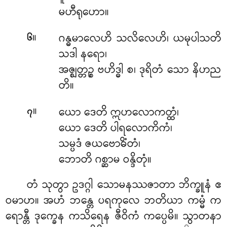
မဟီရုဟော။
။
ဂန္ဓမာလေဟိ သလိလေဟိ၊ ယမုပါသတိ
၆
သဒါ နရော၊
အဇ္ဈတ္တဉ္စ ဗဟိဒ္ဓါ စ၊ ဒုရိတံ သော နိဟည
တိ။
။
ယော ဒေတိ ဣဟလောကတ္ထံ၊
၇
ယော ဒေတိ ပါရလောကိကံ၊
သမ္ပဒံ ဇယဗောဓိံတံ၊
ဘောတိ ဂစ္ဆာမ ဝန္ဒိတုံ။
တံ သုတွာ ဥဒဂ္ဂါ သောမနဿဇာတာ ဘိက္ခူနံ ဧ
ဝမာဟ။ အဟံ ဘန္တေ ပရကုလေ ဘတိယာ ကမ္မံ က
ရောန္တီ ဒုက္ခေန ကသိရေန ဇီဝိကံ ကပ္ပေမိ။ သွာတနာ