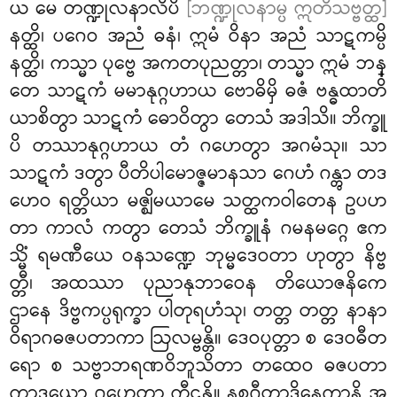
ယ မေ တဏ္ဍုလနာလိပိ
[ဘဏ္ဍုလနာမ္ပ ဣတိသဗ္ဗတ္ထ]
နတ္ထိ၊ ပဂေဝ အညံ ဓနံ၊ ဣမံ ဝိနာ အညံ သာဋကမ္ပိ
နတ္ထိ၊ ကသ္မာ ပုဗ္ဗေ အကတပုညတ္တာ၊ တသ္မာ ဣမံ ဘန္
တေ သာဋကံ မမာနုဂ္ဂဟာယ ဗောဓိမှိ ဓဇံ ဗန္ဓထာတိ
ယာစိတွာ သာဋကံ ဓောဝိတွာ တေသံ အဒါသိ။ ဘိက္ခူ
ပိ တဿာနုဂ္ဂဟာယ တံ ဂဟေတွာ အဂမံသု။ သာ
သာဋကံ ဒတွာ ပီတိပါမောဇ္ဇမာနသာ ဂေဟံ ဂန္တွာ တဒ
ဟေဝ ရတ္တိယာ မဇ္ဈိမယာမေ သတ္ထကဝါတေန ဥပဟ
တာ ကာလံ ကတွာ တေသံ
ဘိက္ခူနံ ဂမနမဂ္ဂေ ဧက
သ္မိံ ရမဏီယေ ဝနသဏ္ဍေ ဘုမ္မဒေဝတာ ဟုတွာ နိဗ္ဗ
တ္တီ၊ အထဿာ ပုညာနုဘာဝေန တိယောဇနိကေ
ဌာနေ ဒိဗ္ဗကပ္ပရုက္ခာ ပါတုရဟံသု၊ တတ္တ တတ္တ နာနာ
ဝိရာဂဓဇပတာကာ ဩလမ္ဗန္တိ။ ဒေဝပုတ္တာ စ ဒေဝဓီတ
ရော စ သဗ္ဗာဘရဏဝိဘူသိတာ တထေဝ ဓဇပတာ
ကာဒယော ဂဟေတွာ ကီဠန္တိ။ နစ္စဂီတာဒိနေကာနိ အ