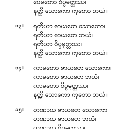
ပေမတော ဝိပ္ပမုတ္တဿ၊
နတ္ထိ သောကော ကုတော ဘယံ။
။
ရတိယာ ဇာယတေ သောကော၊
၁၃
ရတိယာ ဇာယတေ ဘယံ၊
ရတိယာ ဝိပ္ပမုတ္တဿ၊
နတ္ထိ သောကော ကုတော ဘယံ။
။
ကာမတော ဇာယတေ သောကော၊
၁၄
ကာမတော ဇာယတေ ဘယံ၊
ကာမတော ဝိပ္ပမုတ္တဿ၊
နတ္ထိ သောကော ကုတော ဘယံ။
။
တဏှာယ ဇာယတေ သောကော၊
၁၅
တဏှာယ ဇာယတေ ဘယံ၊
တဏှာယ ဝိပ္ပမုတ္တဿ၊