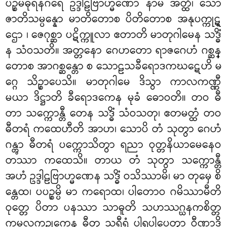
ပဉ္စမဓုရနဂရေ ဥဒ္ဒါဠဗြာဟ္မဏော နာမ အတ္ထိ၊ သော
ဇာတိသမ္ပန္နော မာတိတောစ ပိတိတောစ အနုပက္ကုဋ္
ဌော
၊ ဇေဂုစ္ဆာ ပဋိက္ကူလာ ဧတာတိ မာတုဂါမေန သဒ္ဓိံ
န သံဝသတိ။ အတ္တနော ဂေဟတော ရာဇဂေဟံ ဂစ္ဆန္
တောစ အာဂစ္ဆန္တော စ သောဠသခီရောဒကဃဋေဟိ မ
ဂ္ဂေ သိဉ္စာပေသိ။ မာတုဂါမေ ဒိသွာ ကာလကဏ္ဏီ
မယာ ဒိဋ္ဌာတိ ခီရောဒကေန မုခံ ဓောဝတိ။ တဝ ဓီ
တာ သက္ကောန္တီ တေန သဒ္ဓိံ သံဝသတု၊ ဧတမတ္ထံ တဝ
ဓီတရံ ကထေဟီတိ အာဟ၊ သောပိ တံ သုတွာ ဂေဟံ
ဂန္တွာ ဓီတရံ ပက္ကောသိတွာ ရညာ ဝုတ္တနိယာမေနေဝ
တဿာ ကထေသိ။ တာယ တံ သုတွာ သက္ကောန္တီ
အဟံ ဥဒ္ဒါဠဗြာဟ္မဏေန သဒ္ဓိံ ဝသိဿာမိ၊ မာ တုမှေ စိ
န္တေထ၊ ပပဉ္စမ္ပိ မာ ကရောထ၊ ပါတောဝ ဂမိဿာမီတိ
ဝုတ္တေ ပိတာ ပနဿာ သာဓူတိ သဟဿဂ္ဃနကစိတ္တ
ကမ္ဗလကဉ္စုကေန ဓီတု သရီရံ ပါရုပါပေတွာ ဝီဏာဒိ