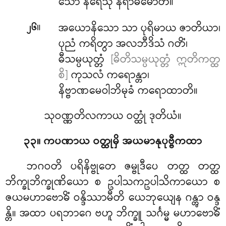
သော နရေသု နရာဓမောတိ။
။
အယောနိသော သာ ပုရိမာယ ဇာတိယာ၊
၂၆
ပုညံ ကရိတွာ အလဘီဒိသံ ဂတိံ၊
ဓီသမ္ပယုတ္တံ
[ဓိတိသမ္ပယုတ္တံ ဣတိကတ္ထ
စိ]
ကုသလံ ကရောန္တာ၊
နိဗ္ဗာဏမေဝါဘိမုခံ ကရောထာတိ။
သုဝဏ္ဏတိလကာယ ဝတ္ထုံ ဒုတိယံ။
၃၃။ ကပဏာယ ဝတ္ထုမှိ အယမာနုပုဗ္ဗီကထာ
ဘဂဝတိ ပရိနိဗ္ဗုတေ ဇမ္ဗုဒီပေ တတ္ထ တတ္ထ
ဘိက္ခုဘိက္ခုဏိယော စ ဥပါသကဥပါသိကာယော စ
ဇယမဟာဗောဓိံ ဝန္ဒိဿာမီတိ ယေဘုယျေန ဂန္တွာ ဝန္ဒ
န္တိ။ အထာ ပရဘာဂေ ဗဟူ ဘိက္ခူ သင်္ဂမ္မ မဟာဗောဓိံ