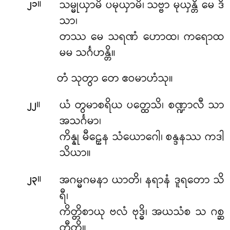
။
သမ္မုယှာမိ ပမုယှာမိ၊ သဗ္ဗာ မုယှန္တိ မေ ဒိ
၂၁
သာ၊
တဿ မေ သရဏံ ဟောထ၊ ကရောထ
မမ သင်္ဂဟန္တိ။
တံ သုတွာ တေ ဧဝမာဟံသု။
။
ယံ တွမာစရိယ ပတ္ထေသိ၊ စဏ္ဍာလီ သာ
၂၂
အသင်္ဂမာ၊
ကိန္နု မီဠှေန သံယောဂေါ၊ စန္ဒနဿ ကဒါ
သိယာ။
။
အဂမ္မဂမနာ
ယာတိ၊ နရာနံ ဒူရတော သိ
၂၃
ရီ၊
ကိတ္တိစာယု ဗလံ ဗုဒ္ဓိ၊ အယသံစ သ ဂစ္ဆ
တီတိ။