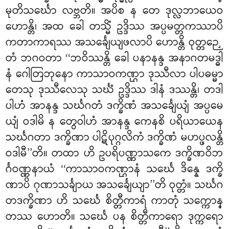
မုတိသင်္ဃော လဗ္ဘတိ။ အပိစ န တေ ဒုလ္လဘာယေဝ
ဟောန္တိ၊ အထ ခေါ တသ္မိံ ဥဒ္ဒိဿ အပ္ပမတ္တကဿာပိ
ကတာကာရဿ အသင်္ချေယျဖလာပိ ဟောန္တိ ဝုတ္တဉှေ
တံ ဘဂဝတာ ‘‘ဘဝိဿန္တိ ခေါ ပနာနန္ဒ အနာဂတမဒ္ဓါ
နံ ဂေါတြဘုနော ကာသာဝကဏ္ဌာ ဒုဿီလာ ပါပဓမ္မာ
တေသု ဒုဿီလေသု သင်္ဃံ ဥဒ္ဒိဿ ဒါနံ ဒဿန္တိ၊ တဒါ
ပါဟံ အာနန္ဒ သင်္ဃဂတံ ဒက္ခိဏံ အသင်္ချေယျံ အပ္ပမေ
ယျံ ဝဒါမိ န တွေဝါဟံ အာနန္ဒ ကေနစိ ပရိယာယေန
သင်္ဃဂတာ ဒက္ခိဏာ ပါဋိပုဂ္ဂလိကံ ဒက္ခိဏံ မဟပ္ဖလန္တိ
ဝဒါမီ’’တိ။ တထာ ဟိ ဥပရိပဏ္ဏာသကေ ဒက္ခိဏဝိဘ
င်္ဂဝဏ္ဏနာယံ ‘‘ကာသာဝကဏ္ဌာနံ သင်္ဃေ ဒိန္နေ ဒက္ခိ
ဏာပိ ဂုဏာသင်္ချာယ အသင်္ချေယျာ’’တိ ဝုတ္တံ။ သင်္ဃဂ
တဒက္ခိဏာ ဟိ သင်္ဃေ စိတ္တီကာရံ ကာတုံ သက္ကောန္
တဿ ဟောတိ။ သင်္ဃေ ပန စိတ္တီကာရော ဒုက္ကရော