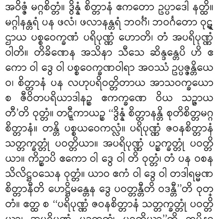
အဝိဇ္ဇံ မဂ္ဂစိတ္တံ။ ဒွိန္နံ စိတ္တာနံ ဧကတော ဥပ္ပာဒေါ နတ္ထိ။
မဂ္ဂါနန္တရံ ပန ဖလံ၊ ဖလာနန္တရံ ဘဝင်္ဂံ၊ ဘဝင်္ဂတော ဝုဋ္
ဌာယ ပစ္စဝေက္ခဏံ ပရိပုဏ္ဏံ ဟောတိ၊ တံ အပရိပုဏ္ဏံ
ဝါတိ။ တိခိဏေန အသိနာ သီသေ ဆိန္ဒန္တေပိ ဟိ ဧ
ကော ဝါ ဒွေ ဝါ ပစ္စဝေက္ခဏဝါရာ အဝဿံ ဥပ္ပဇ္ဇန္တိယေ
ဝ၊ စိတ္တာနံ ပန လဟုပရိဝတ္တိတာယ အာသဝက္ခယော
စ ဇီဝိတပရိယာဒါနဉ္စ ဧကက္ခဏေ ဝိယ သဉ္ဇာယ
တီ’တိ ဝုတ္တံ။ တဋ္ဋီကာယဉ္စ ‘‘ဒွိန္နံ စိတ္တာနန္တိ စုတိစိတ္တမဂ္ဂ
စိတ္တာနံ။ တန္တိ ပစ္စယဝေကလ္လံ။ ပရိပုဏ္ဏံ ဇဝနစိတ္တာနံ
သတ္တက္ခတ္တုံ ပဝတ္တိယာ။ အပရိပုဏ္ဏံ ပဉ္စက္ခတ္တုံ ပဝတ္တိ
ယာ။ ကိဉ္စာပိ ဧကော ဝါ ဒွေ ဝါ တိ ဝုတ္တံ၊ တံ ပန ဝစန
သိလိဋ္ဌဝသေန ဝုတ္တံ။ ယာဝ ဧကံ ဝါ ဒွေ ဝါ တဒါရမ္မဏ
စိတ္တာနီတိ ဟေဋ္ဌိမန္တေန ဒွေ ပဝတ္တန္တီတိ ဝဒန္တီ’’တိ ဝုတ္
တံ။ ဧတ္ထ စ ‘‘ပရိပုဏ္ဏံ ဇဝနစိတ္တာနံ သတ္တက္ခတ္တုံ ပဝတ္တိ