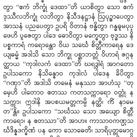
တွာ ‘‘ဧကံ ဘိက္ခုံ ဒေထာ’’တိ ယာစိတွာ သော ဧကံ
ဒုဿီလဘိက္ခုံ လဘိတွာ နိသီဒနဋ္ဌာနံ ဩပုဉ္ဇာပေတွာ
အာသနံ ပညပေတွာ ဥပရိ ဝိတာနံ ဗန္ဓိတွာ ဂန္ဓဓူမပုပ္
ဖေဟိ ပူဇေတွာ ပါဒေ ဓောဝိတွာ မက္ခေတွာ ဗုဒ္ဓဿ နိ
ပစ္စကာရံ ကရောန္တော ဝိယ သင်္ဃေ စိတ္တီကာရေန ဒေ
ယျဓမ္မံ အဒါသိ သော ဘိက္ခု ပစ္ဆာဘတ္တံ ဝိဟာရံ ဇဂ္ဂန
တ္ထာယ ‘‘ကုဒါလကံ ဒေထာ’’တိ ဃရဒွါရံ အာဂတော
ဥပါသကော နိသိန္နောဝ ကုဒါလံ ပါဒေန ခိပိတွာ
‘‘ဂဏှာ’’တိ အဒါသိ တမေနံ မနုဿာ အာဟံသု ‘‘တု
မှေဟိ ပါတောဝ ဧတဿ ကတသက္ကာရော ဝတ္တုံ န
သက္ကာ၊ ဣဒါနိ အပစယမတ္တကမ္ပိ နတ္ထိ၊ ကိံ နာမေ
တ’’န္တိ။ ဥပါသကော ‘‘သင်္ဃဿ သော အယျော စိတ္တီ
ကာရော၊ န ဧတဿာ’’တိ အာဟ။ ကာသာဝကဏ္ဌသ
င်္ဃဒိန္နဒက္ခိဏံ ပန ကော သောဓေတိ၊ သာရိပုတ္တမောဂ္ဂ