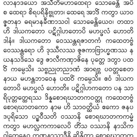
လာနာဒယော အသီတိမဟာထေရာ သောဓေန္တိ အပိ
စ ထေရာ စိရပရိနိဗ္ဗုတာ၊ ထေရေ အာဒိံ ကတွာ ယာဝ
ဇ္ဇတနာ ဓရမာနခီဏာသဝါ သောဓေန္တိယေဝ၊ တထာ
ဟိ ဒါယကတော ပဋိဂ္ဂါဟတောပိ မဟပ္ဖလံ ဟောတိ
ဒါနံ။ ဒါယကတော ဝေဿန္တရဇာတကံ ကထေတဗ္ဗံ
ဝေဿန္တရော ဟိ ဒုဿီလဿ ဇူဇကာဗြာဟ္မဏဿ န
ယနသဒိသေ ဒွေ ဇာလီကဏှာဇိနေ ပုတ္တေ ဒတွာ ပထ
ဝိံ ကမ္ပေသိ။ သဗ္ဗညုတညာဏံ အာရဗ္ဘ ပဝတ္တစေတ
နာယ မဟန္တဘာဝေန ပထဝိံ ကမ္ပေသိ။ ဧဝံ ဒါယက
တောပိ မဟပ္ဖလံ ဟောတိ။ ပဋိဂ္ဂါဟကတော ပန သာ
ရိပုတ္တတ္ထေရဿ ဒိန္နစောရဃာတကဝတ္ထု ကထေတဗ္ဗံ
စောရဃာတကော နာမ ဟိ သာဝတ္ထိယံ ဧကော ဇနပ
ဒပုရိသော ပဉ္စဝီသတိ ဝဿာနိ စောရဃာတကကမ္မံ
ကတွာ မဟလ္လကကာလေပိ တိံသ ဝဿာနိ နာသိက
ဝါတေနေဝ ကဏ္ဏနာသာဒီနိ ဆိန္ဒိတွာ စောရဃာတက