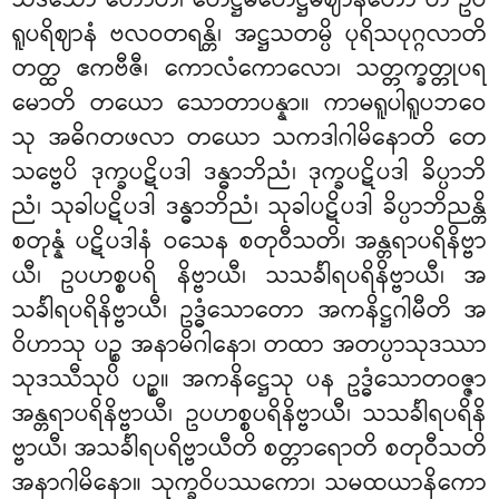
သဒိသော ဟောတိ၊ ဟေဋ္ဌိမဟေဋ္ဌိမဈာနတော ဟိ ဥပ
ရူပရိဈာနံ ဗလဝတရန္တိ၊ အဋ္ဌသတမ္ပိ ပုရိသပုဂ္ဂလာတိ
တတ္ထ ဧကဗီဇီ၊ ကောလံကောလော၊ သတ္တက္ခတ္တုပရ
မောတိ တယော သောတာပန္နာ။ ကာမရူပါရူပဘဝေ
သု အဓိဂတဖလာ တယော သကဒါဂါမိနောတိ တေ
သဗ္ဗေပိ ဒုက္ခပဋိပဒါ ဒန္ဓာဘိညံ၊ ဒုက္ခပဋိပဒါ ခိပ္ပာဘိ
ညံ၊ သုခါပဋိပဒါ ဒန္ဓာဘိညံ၊ သုခါပဋိပဒါ ခိပ္ပာဘိညန္တိ
စတုန္နံ ပဋိပဒါနံ ဝသေန စတုဝီသတိ၊ အန္တရာပရိနိဗ္ဗာ
ယီ၊ ဥပဟစ္စပရိ နိဗ္ဗာယီ၊ သသင်္ခါရပရိနိဗ္ဗာယီ၊ အ
သင်္ခါရပရိနိဗ္ဗာယီ၊ ဥဒ္ဓံသောတော အကနိဋ္ဌဂါမီတိ အ
ဝိဟာသု ပဉ္စ အနာမိဂါနော၊ တထာ အတပ္ပာသုဒဿာ
သုဒဿီသုပိ ပဉ္စ။ အကနိဋ္ဌေသု ပန ဥဒ္ဓံသောတဝဇ္ဇာ
အန္တရာပရိနိဗ္ဗာယီ၊ ဥပဟစ္စပရိနိဗ္ဗာယီ၊ သသင်္ခါရပရိနိ
ဗ္ဗာယီ၊ အသင်္ခါရပရိဗ္ဗာယီတိ စတ္တာရောတိ စတုဝီသတိ
အနာဂါမိနော။ သုက္ခဝိပဿကော၊ သမထယာနိကော