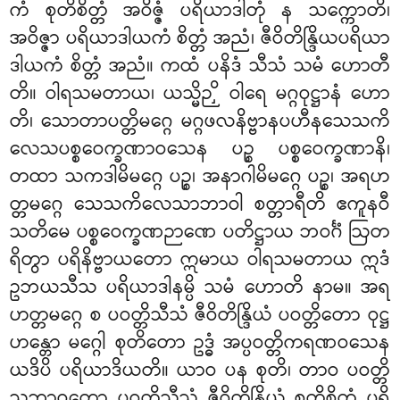
ကံ စုတိစိတ္တံ အဝိဇ္ဇံ ပရိယာဒါတုံ န သက္ကောတိ၊
အဝိဇ္ဇာ ပရိယာဒါယကံ စိတ္တံ အညံ၊ ဇီဝိတိန္ဒြိယပရိယာ
ဒါယကံ စိတ္တံ အညံ။ ကထံ ပနိဒံ သီသံ သမံ ဟောတီ
တိ။ ဝါရသမတာယ၊ ယသ္မိဉှိ ဝါရေ မဂ္ဂဝုဋ္ဌာနံ ဟော
တိ၊ သောတာပတ္တိမဂ္ဂေ မဂ္ဂဖလနိဗ္ဗာနပဟီနသေသကိ
လေသပစ္စဝေက္ခဏာဝသေန ပဉ္စ ပစ္စဝေက္ခဏာနိ၊
တထာ သကဒါမိမဂ္ဂေ ပဉ္စ၊ အနာဂါမိမဂ္ဂေ ပဉ္စ၊ အရဟ
တ္တမဂ္ဂေ သေသကိလေသာဘာဝါ စတ္တာရီတိ ဧကူနဝီ
သတိမေ ပစ္စဝေက္ခဏဉာဏေ ပတိဋ္ဌာယ ဘဝင်္ဂံ ဩတ
ရိတွာ ပရိနိဗ္ဗာယတော ဣမာယ ဝါရသမတာယ ဣဒံ
ဥဘယသီသ ပရိယာဒါနမ္ပိ သမံ ဟောတိ နာမ။ အရ
ဟတ္တမဂ္ဂေ စ ပဝတ္တိသီသံ ဇီဝိတိန္ဒြိယံ ပဝတ္တိတော ဝုဋ္ဌ
ဟန္တော မဂ္ဂေါ စုတိတော ဥဒ္ဓံ အပ္ပဝတ္တိကရဏဝသေန
ယဒိပိ ပရိယာဒိယတိ။ ယာဝ ပန စုတိ၊ တာဝ ပဝတ္တိ
သဘာဝတော ပဝတ္တိသီသံ ဇီဝိတိန္ဒြိယံ စုတိစိတ္တံ ပရိ