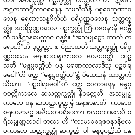
ယာ၊ အပရိပုဏ္ဏံ ပဉ္ဆက္ခတ္တုံ ပဝတ္တိယာ’’တိ ဣမိနာ
အဋ္ဌကထာဋီကာဝစနေန သမသီသီနံ ပစ္စဝေက္ခဏာဝ
သေန မရဏာသန္နဝီထိယံ ပရိပုဏ္ဏဝသေန သတ္တက္ခ
တ္တုံ၊ အပရိပုဏ္ဏဝသေန ပဉ္စက္ခတ္တုံ ကြိယဇဝနာနိ ဇဝန္တီ
တိ သန္နိဋ္ဌာနမေတ္ထာဝ ဂန္တဗ္ဗံ။ ‘‘အသမ္မူဠှော ကာလံ က
ရောတီ’’တိ ဝုတ္တတ္တာ စ ဝိညာယတိ သတ္တက္ခတ္တုံ ပရိပု
ဏ္ဏဝသေန မရဏာသန္နကာလေ ဇဝနပဝတ္တိ။ ဧဝဉ္စ
သတိ ‘‘မန္ဒပ္ပဝတ္တိယံ ပန မရဏကာလာဒီသု ပဉ္စဝါရ
မေဝါ’’တိ ဧတ္ထ ‘‘မန္ဒပ္ပဝတ္တိယ’’န္တိ ဝိသေသနံ သာတ္ထကံ
သိယာ။ ‘‘ပဉ္စဝါရမေဝါ’’တိ ဧတ္ထ ဧဝကာရေန မန္ဒပ္
ပဝတ္တိကာလေ ဆသတ္တက္ခတ္တုံ နိဝတ္တေတိ။ အသမ္မူဠှ
ကာလေ ပန ဆသတ္တက္ခတ္တုမ္ပိ အနုဇာနာတိ။ ကာမာဝ
စရဇဝနာနဉ္စ အနိယတပရိမာဏာ ဗလဝကာလေပိ ပ
ရိသမ္ပုဏ္ဏဘာဝါ တထာ ဟိ ‘‘ကာမာဝစရဇဝနာနိဗလ
ဝကာလေ သတ္တက္ခတ္တုံ ဆက္ခတ္တုံ ဝါ၊ မန္ဒပ္ပဝတ္တိယံ ပန