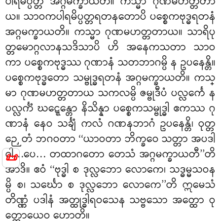
ပါရမိပ္ပတ္တံ အဂ္ဂမက္ခာယတိ။ ကသ္မာ ဂုဏမဟတ္တတာ
ယ။ သာဝကပါရမိပ္ပတ္တရတနတောပိ ပစ္စေကဗုဒ္ဓရတနံ
အဂ္ဂမက္ခာယတိ။ ကသ္မာ ဂုဏမဟတ္တတာယ။ သာရိပု
တ္တမောဂ္ဂလာနသဒိသာပိ ဟိ အနေကသတာ သာဝ
ကာ ပစ္စေကဗုဒ္ဓဿ ဂုဏာနံ သတဘာဂမ္ပိ န ဥပနေန္တိ။
ပစ္စေကဗုဒ္ဓတော သမ္ဗုဒ္ဓရတနံ အဂ္ဂမက္ခာယတိ။ ကသ္
မာ ဂုဏမဟတ္တတာယ သကလမ္ပိ ဇမ္ဗုဒီပံ ပလ္လင်္ကေ န
ပလ္လင်္ကံ ဃဋ္ဋေန္တော နိသိန္နာ ပစ္စေကသမ္ဗုဒ္ဓါ ဧကဿ ဂု
ဏာနံ နေဝ သင်္ချံ ကလံ ဂဏနဘာဂံ ဥပနေန္တိ၊ ဝုတ္တ
ဉှေတံ ဘဂဝတာ ‘‘ယာဝတာ ဘိက္ခဝေ သတ္တာ အပဒါ
ဝါ…ပေ… တထာဂတော တေသံ အဂ္ဂမက္ခာယတီ’’တိ
📜
အာဒိ။ ဧဝံ ‘‘ဗုဒ္ဓါ စ ဒုလ္လဘော လောကေ၊ သဒ္ဓမ္မသဝန
မ္ပိ စ၊ သင်္ဃော စ ဒုလ္လဘော လောကေ’’တိ ဣမေသံ
တိဏ္ဏံ ပဒါနံ အတ္ထုဒ္ဓါရဝသေန သဗ္ဗသော အတ္ထော ဝု
တ္တောယေဝ ဟောတိ။