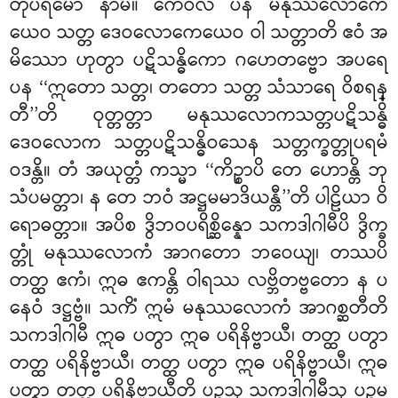
တုပရမော နာမ။ ကေဝလံ ပန မနုဿလောကေ
ယေဝ သတ္တ ဒေဝလောကေယေဝ ဝါ သတ္တာတိ ဧဝံ အ
မိဿော ဟုတွာ ပဋိသန္ဓိကော ဂဟေတဗ္ဗော အပရေ
ပန ‘‘ဣတော သတ္တ၊ တတော သတ္တ သံသာရေ ဝိစရန္
တီ’’တိ ဝုတ္တတ္တာ မနုဿလောကသတ္တပဋိသန္ဓိ
ဒေဝလောက သတ္တပဋိသန္ဓိဝသေန သတ္တက္ခတ္တုပရမံ
ဝဒန္တိ။ တံ အယုတ္တံ ကသ္မာ ‘‘ကိဉ္စာပိ တေ ဟောန္တိ ဘု
သံပမတ္တာ၊ န တေ ဘဝံ အဋ္ဌမမာဒိယန္တီ’’တိ ပါဠိယာ ဝိ
ရောဓတ္တာ။ အပိစ ဒွိဘဝပရိစ္ဆိန္နော သကဒါဂါမီပိ ဒွိက္ခ
တ္တုံ မနုဿလောကံ အာဂတော ဘဝေယျ၊ တဿပိ
တတ္ထ ဧကံ၊ ဣဓ ဧကန္တိ ဝါရဿ လဗ္ဘိတဗ္ဗတော န ပ
နေဝံ ဒဋ္ဌဗ္ဗံ။ သကိံ ဣမံ မနုဿလောကံ အာဂစ္ဆတီတိ
သကဒါဂါမီ ဣဓ ပတွာ ဣဓ ပရိနိဗ္ဗာယီ၊ တတ္ထ ပတွာ
တတ္ထ ပရိနိဗ္ဗာယီ၊ တတ္ထ ပတွာ ဣဓ ပရိနိဗ္ဗာယီ၊ ဣဓ
ပတွာ တတ္ထ ပရိနိဗ္ဗာယီတိ ပဉ္စသု သကဒါဂါမီသု ပဉ္စမ