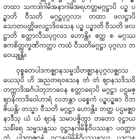
တထာ သကဒါဂါမိအနာဂါမိအရဟတ္တမဂ္ဂဋ္ဌာပိ ပဉ္စ ပ
ဉ္စာတိ ဝီသတိ မဂ္ဂဋ္ဌပုဂ္ဂလာ၊ တထာ ဖလဋ္ဌာပိ
သောတပတ္တိဖလဋ္ဌာဒိဝသေန ပဉ္စ ပဉ္စာတိ ဝီသတိ ဖလ
ဋ္ဌာတိ စတ္တာလီသပုဂ္ဂလာ ဟောန္တိ။ ဧတ္ထ စ မဂ္ဂဿ
ဧကစိတ္တက္ခဏိကတ္တာ ကထံ ဝီသတိမဂ္ဂဋ္ဌာ ပုဂ္ဂလာ ဘ
ဝေယျုန္တိ။
ဝုစ္စတေပါဒကဇ္ဈာနသမ္မသိတဇ္ဈာနပုဂ္ဂလဇ္ဈာသ
ယေသုပိ
ဟိ အညတရဝသေန တံ တံ ဈာနသဒိသဝိ
တက္ကာဒိအင်္ဂပါတုဘာဝေန စတ္တာရောပိ မဂ္ဂဋ္ဌာ ပဌမဇ္
ဈာနိကာဒိဝေါဟာရံ လဘန္တာ ပစ္စေကံ ပဉ္စပဉ္စဓာ ဝိဘ
ဇိယန္တိ၊ တသ္မာ ဝီသတိ မဂ္ဂဋ္ဌာ ဟောန္တိ။ တတ္ထ ပဌမဇ္ဈာ
နာဒီသု ယံ ယံ ဈာနံ သမာပဇ္ဇိတွာ တတော ဝုဋ္ဌာယ
သင်္ခါရေ သမ္မသန္တဿ ဝုဋ္ဌာနဂါမိနီဝိပဿနာ ပဝတ္တာ၊
တံ ပါဒကဇ္ဈာနံ ဝုဋ္ဌာနဂါမိနိဝိပဿနာယ ပဒဋ္ဌာန