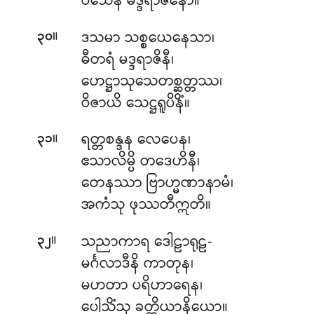
ဝသေန မဒ္ဒရာဇိနော။
။
ဒသမာ
သစ္စယေနေသာ၊
၃၀
ဓီတရံ မဒ္ဒရာဇိနီ၊
ဟေဋ္ဌာသုသေတစ္ဆတ္တဿ၊
ဝိဇာယိ သေဋ္ဌရူပိနိံ။
။
ရတ္တစန္ဒန လေပေန၊
၃၁
ဧသာလိမ္ပိ တဒေဟိနီ၊
တေနဿာ ဗြာဟ္မဏာနာမံ၊
အကံသု ဖုဿတီဣတိ။
။
သညာကာရ ဒေါဠာရုဠ-
၃၂
မင်္ဂလာဒီနိ ကာတုန၊
မဟတာ ပရိဟာရေန၊
ပေါသိံသု ခတ္တိယာနိယော။