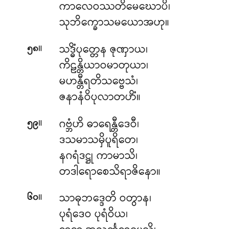
ကာလေဝဿတိမေဃောပိ၊
သုဘိက္ခောသမယောအဟု။
။
သဒ္ဓိံပုတ္တေန
ဇုဏှာယ၊
၅၈
ကိဠန္တိယာဝမာတုယာ၊
မဟန္တီရတိသဗ္ဗေသံ၊
ဇနာနံဝိပုလာတဟိံ။
။
ဂဗ္ဘံဟိ ဓာရေန္တီဒေဝီ၊
၅၉
ဒသမာသမှိပူရိတေ၊
နဂရံဒဋ္ဌု ကာမာသိ၊
တဒါရောစေသိရာဇိနော။
။
သာဓုဘဒ္ဒေတိ
ဝတွာန၊
၆၀
ပုရံဒေဝ ပုရံဝိယ၊