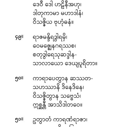
ဒေဝီ ဒေါ ဟဠိနီအဟု၊
ဒါတုကာမာ မဟာဒါနံ၊
ဝိသဇ္ဇိယ ဗုဟုံဓနံ။
။
ရာဇမန္ဒိရဒွါရမှိ၊
၄၉
ဝေမဇ္ဈေနဂရဿစ၊
စတုဒွါရေသုဆဒ္ဒါန-
သာလာယော ဒေယျပူရိတာ။
။
ကာရာပေတွာန
ဆဿတ-
၅၀
သဟဿာနိ ဒိနေဒိနေ၊
ဝိသဇ္ဇိတွာန သဗ္ဗေသံ၊
ဣစ္ဆန္တီ အာသိဒါတဝေ။
။
ဥတွာတံ ကာရဏံရာဇာ၊
၅၁