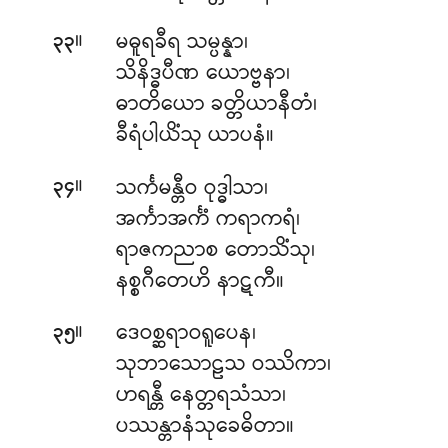
။
မဓူရခီရ
သမ္ပန္နာ၊
၃၃
သိနိဒ္ဓပီဏ ယောဗ္ဗနာ၊
ဓာတိယော ခတ္တိယာနီတံ၊
ခီရံပါယိံသု ယာပနံ။
။
သင်္ကမန္တီဝ ဝုဒ္ဓါသာ၊
၃၄
အင်္ကာအင်္ကံ ကရာကရံ၊
ရာဇကညာစ တောသိံသု၊
နစ္စဂီတေဟိ နာဋကီ။
။
ဒေဝစ္ဆရာဝရူပေန၊
၃၅
သုဘာသောဠသ ဝဿိကာ၊
ဟရန္တီ
နေတ္တရသံသာ၊
ပဿန္တာနံသုခေဓိတာ။