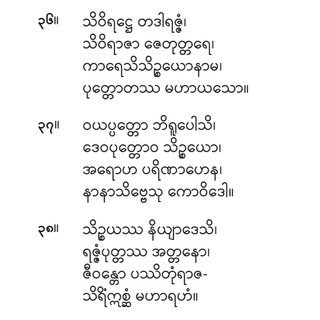
။
သိဝိရဋ္ဌေ တဒါရဇ္ဇံ၊
၃၆
သိဝိရာဇာ ဇေတုတ္တရေ၊
ကာရေသိသိဉ္စယောနာမ၊
ပုတ္တောတဿ မဟာယသော။
။
ဝယပ္ပတ္တော ဘိရူပေါသိ၊
၃၇
ဒေဝပုတ္တောဝ သိဉ္စယော၊
အရောဟ ပရိဏာဟေန၊
နာနာသိဗ္ဗေသု ကောဝိဒေါ။
။
သိဉ္စယဿ
နိယျာဒေသိ၊
၃၈
ရဇ္ဇံပုတ္တဿ အတ္တနော၊
ဇီဝန္တော ပဿိတုံရာဇ-
သိရိံဣစ္ဆံ မဟာရဟံ။