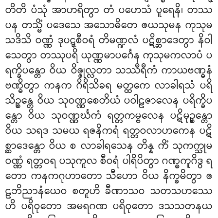
တိတိ ပံသုံ အာဟရိတွာ တံ ပဟေသံ ပူရေနိ၊ တဿ
ပန တသ္မိံ ပဒေသေ အသောဓိတေ ဇယသုမန ကုသုမ
သဒိသိ ဝဏ္ဏံ ဒုပဋ္ဋစီဝရံ တိမဏ္ဍလံ ပဋိစ္ဆာဒေတွာ နိဝါ
သေတွာ တဿုပရိ ယုဏ္ဏမာပင်္ဂေန ကုသုမကလာပံ ပ
ရက္ခိပန္တော ဝိယ ဝိဇ္ဇုလ္လတာ သဿီရီကံ ကာယဗဏ္ဓနံ
ဗဏ္ဓိတွာ ကနက ဂိရိသိခရ မတ္ထကေ လာခါရသံ ပရိ
သိဉ္စန္တေ ဝိယ သုဝဏ္ဏစေတိယံ ပဝါဠဇာလေန ပရိက္ခိပ
န္တော ဝိယ သုဝဏ္ဏင်္ဃကံ ရတ္တကမ္ဗလေန ပဋိမုဉ္စန္တော
ဝိယ သရဒ သမယ ရဇနိကရံ ရတ္တဝလာဟကေန ပဋိ
စ္ဆာဒေန္တော ဝိယ စ လာခါရသေန တိန္န ကိံ သုကက္သုမ
ဝဏ္ဏံ ရတ္တဝရ ပသုကူလ စီဝရံ ပါရိပိတွာ ဂဏ္ဓကူဂိဒွ ရ
တော ကနကဂုဟာတော သီဟော ဝိယ နိက္ခမိတွာ ဇ
ဠဘိညာနံယေဝ စတူဟိ ခီဏာသဝ သတသဟဿေ
ဟိ ပရိဝုတော အမရဂဏ ပရိဝုတော ဒသသတနယ