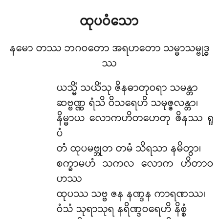
ထုပဝံသော
နမော တဿ ဘဂဝတော အရဟတော သမ္မာသမ္ဗုဒ္ဓ
ဿ
ယသ္မိံ သယိံသု ဇိနဓာတုဝရာ သမန္တာ
ဆဗ္ဗဏ္ဏ ရံသိ ဝိသရေဟိ သမုဇ္ဇလန္တာ၊
နိမ္မာယ လောကဟိတဟေတု ဇိနဿ ရူ
ပံ
တံ ထုပမဗ္ဘုတ တမံ သိရသာ နမိတွာ၊
စက္ခာမဟံ သကလ လောက ဟိတာဝ
ဟဿ
ထုပဿ သဗ္ဗ ဇန နဏ္ဒန ကာရဏဿ၊
ဝံသံ သုရာသုရ နရိဏ္ဒဝရေဟိ နိစ္စံ