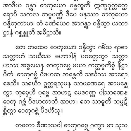
အာဒိယ ဂန္တွာ ဓာတုယော ဝန္ဒတူတိ ဣဏ္ဒဂုတ္တတ္ထေ
ရောပိ သကလ တမ္ဗပဏ္ဏိ ဒီပေ မနုဿာ ဓာတုယော
ဝန္ဒိတုကာမာ၊ တံ ခဏံယေဝ အာဂန္တွာ ဝန္ဒိတွာ ယထာ
ဋ္ဌာနံ ဂစ္ဆန္တူတိ အဓိဋ္ဌာသိ။
တေ တထေဝ ဓာတုယော ဝန္ဒိတွာ ဂမိံသု ရာဇာ
သတ္တာဟံ သင်္ဃဿ မဟာဒါနံ ပဝတ္တေတွာ သတ္တာ
ဟဿ အစ္စယေန ဓာတုဂဗ္ဘေ မယာ ကတ္တဗ္ဗကိစ္စံ နိဋ္ဌာ
ပိတံ၊ ဓာတုဂဗ္ဘံ ပိဒဟထ ဘန္တေတိ သင်္ဃဿ အာရော
စေသိ။ သင်္ဃော ဥတ္တရသုမန သာမဏေရေ အာမန္တေ
တွာ တုမှေဟိ ပုဗ္ဗေ အာဟဋ မေဒဝဏ္ဏ ပါသာဏေန
ဓာတု ဂဗ္ဘံ ပိဒဟထာတိ အာဟ။ တေ သာဓူတိ သမ္ပဋိ
စ္ဆိတွာ ဓာတုဂဗ္ဘံ ပိဒဟိံသု။
တတော ခီဏာသဝါ ဓာတုဂဗ္ဘေ ဂဏ္ဓာ မာ သုသ