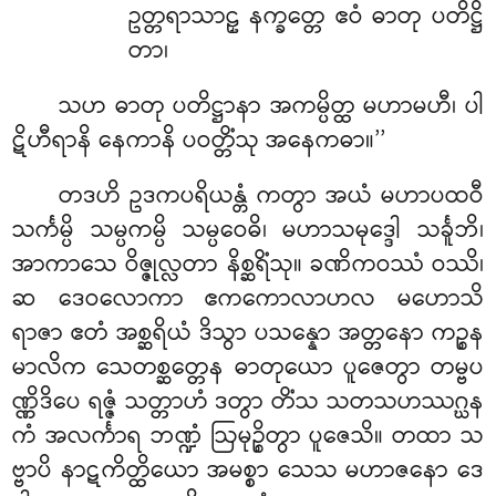
ဥတ္တရာသာဠှ နက္ခတ္တေ ဧဝံ ဓာတု ပတိဋ္ဌိ
တာ၊
သဟ ဓာတု ပတိဋ္ဌာနာ အကမ္ပိတ္ထ မဟာမဟီ၊ ပါ
ဋိဟီရာနိ နေကာနိ ပဝတ္တိံသု အနေကဓာ။’’
တဒဟိ ဥဒကပရိယန္တံ ကတွာ အယံ မဟာပထဝီ
သင်္ကမ္ပိ သမ္ပကမ္ပိ သမ္ပဝေဓိ၊ မဟာသမုဒ္ဒေါ သင်္ခူဘိ၊
အာကာသေ ဝိဇ္ဇုလ္လတာ နိစ္ဆရိံသု။ ခဏိကဝဿံ ဝဿိ၊
ဆ ဒေဝလောကာ ဧကကောလာဟလ မဟောသိ
ရာဇာ ဧတံ အစ္ဆရိယံ ဒိသွာ ပသန္နော အတ္တနော ကဉ္စန
မာလိက သေတစ္ဆတ္တေန ဓာတုယော ပူဇေတွာ တမ္ဗပ
ဏ္ဏိဒိပေ ရဇ္ဇံ သတ္တာဟံ ဒတွာ တိံသ သတသဟဿဂ္ဃန
ကံ အလင်္ကာရ ဘဏ္ဍံ ဩမုဉ္စိတွာ ပူဇေသိ။ တထာ သ
ဗ္ဗာပိ နာဋကိတ္ထိယော အမစ္စာ သေသ မဟာဇနော ဒေ