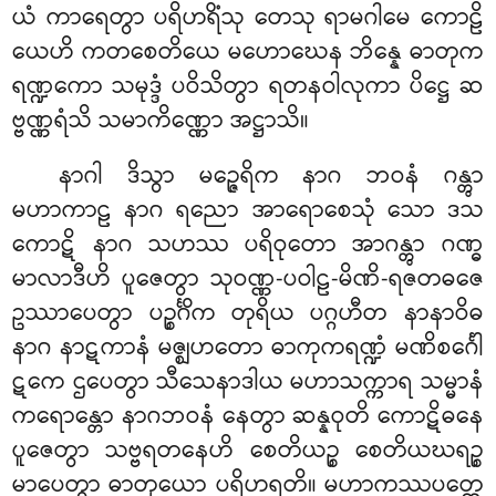
ယံ ကာရေတွာ ပရိဟရိံသု တေသု ရာမဂါမေ ကောဠိ
ယေဟိ ကတစေတိယေ မဟောဃေန ဘိန္နေ ဓာတုက
ရဏ္ဍကော သမုဒ္ဒံ ပဝိသိတွာ ရတနဝါလုကာ ပိဋ္ဌေ ဆ
ဗ္ဗဏ္ဏရံသိ သမာကိဏ္ဏော အဋ္ဌာသိ။
နာဂါ ဒိသွာ မဉ္ဇေရိက နာဂ ဘဝနံ ဂန္တွာ
မဟာကာဠ နာဂ ရညော အာရောစေသုံ သော ဒသ
ကောဋိ နာဂ သဟဿ ပရိဝုတော အာဂန္တွာ ဂဏ္ဓ
မာလာဒီဟိ ပူဇေတွာ သုဝဏ္ဏ-ပဝါဠ-မိဏိ-ရဇတဓဇေ
ဥဿာပေတွာ ပဉ္စင်္ဂိက တုရိယ ပဂ္ဂဟီတ နာနာဝိဓ
နာဂ နာဋကာနံ မဇ္ဈဟတော ဓာကုကရဏ္ဍံ မဏိစင်္ဂေါ
ဋကေ ဌပေတွာ သီသေနာဒါယ မဟာသက္ကာရ သမ္မာနံ
ကရောန္တော နာဂဘဝနံ နေတွာ ဆန္နဝုတိ ကောဋိဓနေ
ပူဇေတွာ သဗ္ဗရတနေဟိ စေတိယဉ္စ စေတိယဃရဉ္စ
မာပေတွာ ဓာတုယော ပရိဟရတိ။ မဟာကဿပတ္ထေ