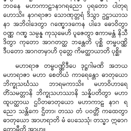
ဘဝနေ မဟာကာဠာနာဂရညော ပုရတော ပါတုရ
ဟောသိ။ နာဂရာဇာ သောဏုတ္တရံ ဒိသွာ ဥဋ္ဌာယာသ
နာ အဘိဝါဒေတွာ ဂဏ္ဓောဒကေန ပါဒေ ဓောဝိတွာ
ဝဏ္ဏ ဂဏ္ဓ သမ္ပန္န ကုသုမေဟိ ပူဇေတွာ ဧကာမန္တံ နိသီ
ဒိတွာ ကုတော အာဂတတ္ထ ဘန္တေတိ ပုစ္ဆိ တမ္ဗပဏ္ဏိ
ဒီပတော အာဂတမှာဟိ ဝုတ္တေ ကိမတ္ထာယာတိ ပုစ္ဆိ။
မဟာရာဇ တမ္ဗပဏ္ဏိဒီပေ ဒုဋ္ဌဂါမဏိ အဘယ
မဟာရာဇာ မဟာ စေတိယံ ကာရေန္တော ဓာတုယော
ဘိက္ခုသင်္ဃဿ ဘာရမကာသိ။ မဟာဝိဟာရေ
တိံသမတ္တာနိ ဘိက္ခုသဟဿာနိ သန္နိပတိတွာ မဟာ
ထူပတ္ထာယ ဌပိတဓာတုယော
မဟာကာဠ နာဂ ရ
ညော သန္တိကေ ဌိတာ၊ တဿ တံ ပဝတ္တိံ ကထေတွာ
ဓာတုယော အာဟရာတိ မံ ပေသေသုံ၊ တသ္မာ ဣဓာဂ
တောမှီတိ အာဟ။