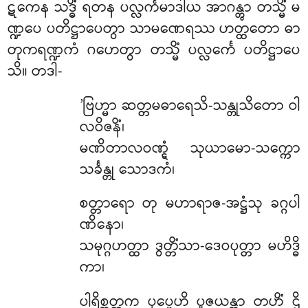
ဋကေန သဒ္ဓိံ ရတန ပလ္လင်္ကမာဒါယ အာဂန္တွာ တသ္မိံ မ
ဏ္ဍပေ ပတိဋ္ဌာပေတွာ သာမဏေရဿ ဟတ္ထတော ဓာ
တုကရဏ္ဍကံ ဂဟေတွာ တသ္မိံ ပလ္လင်္ကေ ပတိဋ္ဌာပေ
သိ။ တဒါ-
’ဗြဟ္မာ ဆတ္တမဓာရေသိ-သန္တုသိတော ဝါ
လဝိဇနိံ၊
မဏိတာလဝဏ္ဋံ သုယာမော-သက္ကော
သင်္ခန္တု သောဒကံ၊
စတ္တာရော တု မဟာရာဇ-အဋ္ဌံသု ခဂ္ဂပါ
ဏိနော၊
သမုဂ္ဂဟတ္ထာ ဒွတ္တိံသာ-ဒေဝပုတ္တာ မဟိဒ္ဓိ
ကာ၊
ပါရိစ္ဆတ္တက ပုပ္ဖေဟိ ပူဇယန္တာ တဟိံ ဌိ