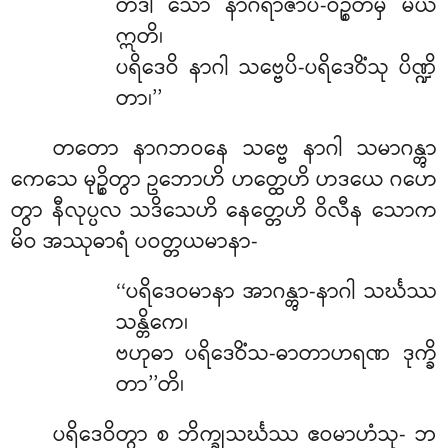
တဒါ သော နာဂရာဇာပိ-ဝဉ္စိတမှ မယံ
ဣတိ၊
ပရိဒေဝိ နာဂါ သဗ္ဗေပိ-ပရိဒေဝိံသု ပိဏ္ဍိ
တာ၊’’
တတော
နာဂဘဝနေ သဗ္ဗေ နာဂါ သမာဂန္တွာ
ကေသေ မုဉ္စိတွာ ဥဘောဟိ ဟတ္ထေဟိ ဟဒယေ ဂဟေ
တွာ နီလုပ္ပလ သဒိသေဟိ နေတ္တေဟိ ဝိလီန သောက
မိဝ အဿုဓာရံ ပဝတ္တယမာနာ-
‘‘ပရိဒေဝမာနာ အာဂန္တွာ-နာဂါ သင်္ဃဿ
သန္တိကေ၊
ဗဟုဓာ ပရိဒေဝိံသ-ဓာတာဟရဏ ဒုက္ခိ
တာ’’တိ၊
ပရိဒေဝိတွာ စ ဘိက္ခုသင်္ဃဿ ဧဝမာဟံသု- ဘ