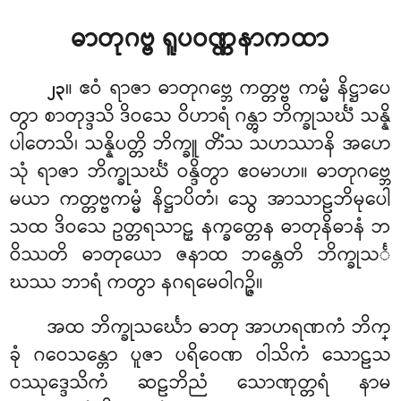
ဓာတုဂဗ္ဗ ရူပဝဏ္ဏနာကထာ
။ ဧဝံ ရာဇာ ဓာတုဂဗ္ဘေ ကတ္တဗ္ဗ ကမ္မံ နိဋ္ဌာပေ
၂၃
တွာ စာတုဒ္ဒသိ ဒိဝသေ ဝိဟာရံ ဂန္တွာ ဘိက္ခုသင်္ဃံ သန္နိ
ပါတေသိ၊ သန္နိပတ္တိ ဘိက္ခူ တိံသ သဟဿာနိ အဟေ
သုံ ရာဇာ ဘိက္ခုသင်္ဃံ ဝန္ဒိတွာ ဧဝမာဟ။ ဓာတုဂဗ္ဘေ
မယာ ကတ္တဗ္ဗကမ္မံ နိဋ္ဌာပိတံ၊ သွေ အာသာဠဘိမုပေါ
သထ ဒိဝသေ ဥတ္တရသာဠှ နက္ခတ္တေန ဓာတုနိဓာနံ ဘ
ဝိဿတိ ဓာတုယော ဇနာထ ဘန္တေတိ ဘိက္ခုသင်္
ဃဿ ဘာရံ ကတွာ နဂရမေဝါဂဉ္ဇိ။
အထ ဘိက္ခုသင်္ဃော ဓာတု အာဟရဏကံ ဘိက္
ခုံ ဂဝေသန္တော ပူဇာ ပရိဝေဏ ဝါသိကံ သောဠသ
ဝဿုဒ္ဒေသိကံ ဆဠဘိညံ သောဏုတ္တရံ နာမ