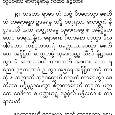
ထူပဝံသေ ဓာတုနိဓာန ကထာ နိဋ္ဌိတာ။
။ တတော ရာဇာ တံ သဗ္ဗံ ပိဒဟေတွာ စေတိ
၂၄
ယံ ကရောန္တော ဥဒရေန သဒ္ဓိံ စတုရဿ ကောဋ္ဌကံ နိ
ဋ္ဌာပေသိ အထ ဆတ္တကမ္မေ သုဓာကမ္မေ စ အနိဋ္ဌိတေ
ယေဝ မာရဏန္တိက ရောဂေန ဂိလာနော ဟုတွာ ဒီဃ
ဝါပိတော ကနိဋ္ဌဘာတရံ ပက္ကောသာပေတွာ စေတိ
ယေ အနိဋ္ဌိတံ ဆတ္တကမ္မံ သုဓာကမ္မဉ္စ သီဃံ နိဋ္ဌာပေ
တွာ မံ တောသေဟိ တာတာတိ အာဟ။ သော ရ
ညော ဒုဗ္ဗလဘာဝံ ဉတွာ အန္တရေ အနိဋ္ဌိတကမ္မံ ကာ
တုံ န သက္ကာတိ သုဒ္ဓဝတ္ထေဟိ ကဉ္စုကံ ကာရေတွာ စေ
တိယေ ပဋိမုဉ္စာပေတွာ စိတ္တကာရေဟိ ကဉ္စုက မတ္ထ
ကေ ဝေဒိကာ စ ပုဏ္ဏဃဋ ပဉ္စင်္ဂုလိ ပန္တိယော စ ကာ
ရာပေသိ။
နဠကာရေဟိ ဝေဠုမယ ဆတ္တံ ကာရေတွာ ခရပ