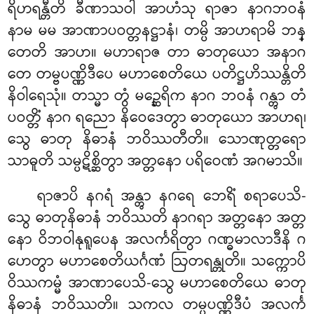
ရိဟရန္တီတိ ခီဏာသဝါ အာဟံသု ရာဇာ နာဂဘဝနံ
နာမ မမ အာဏာပဝတ္တနဋ္ဌာနံ၊ တမ္ပိ အာဟရာမိ ဘန္
တေတိ အာဟ။ မဟာရာဇ တာ ဓာတုယော အနာဂ
တေ တမ္ဗပဏ္ဏိဒီပေ မဟာစေတိယေ ပတိဋ္ဌဟိဿန္တိတိ
နိဝါရေသုံ။ တသ္မာ တွံ မဉ္ဆေရိက နာဂ ဘဝနံ ဂန္တွာ တံ
ပဝတ္တိံ နာဂ ရညော နိဝေဒေတွာ ဓာတုယော အာဟရ၊
သွေ ဓာတု နိဓာနံ ဘဝိဿတီတိ။ သောဏုတ္တရော
သာဓူတိ သမ္ပဋိစ္ဆိတွာ အတ္တနော ပရိဝေဏံ အဂမာသိ။
ရာဇာပိ နဂရံ အန္တွာ နဂရေ ဘေရိံ စရာပေသိ-
သွေ ဓာတုနိဓာနံ ဘဝိဿတိ နာဂရာ အတ္တနော အတ္တ
နော ဝိဘဝါနုရူပေန အလင်္ကရိတွာ ဂဏ္ဓမာလာဒီနိ ဂ
ဟေတွာ မဟာစေတိယင်္ဂဏံ ဩတရန္တုတိ။ သက္ကောပိ
ဝိဿကမ္မံ အာဏာပေသိ-သွေ မဟာစေတိယေ ဓာတု
နိဓာနံ ဘဝိဿတိ။ သကလ တမ္ပပဏ္ဏိဒီပံ အလင်္က