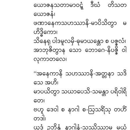
ယောဇနသတာမာဝဋ္ဋံ ဒီဃံ တိသတ
ယောဇနံ၊
ဖဏာနေကသဟဿာနိ-မာပိသိတွာ မ
ဟိဒ္ဓိကော၊
သိနေရု ပါဒမူလမှိ-ဓုမာယန္တော စ ပဇ္ဇလံ၊
အာဘုဇိတွာန သော ဘောဂေ-နိပဇ္ဇိ ဝါ
လုကာတလေ၊
‘‘အနေကာနိ သဟဿာနိ-အတ္တနာ သဒိ
သေ အဟိ၊
မာပယိတွာ သယာပေသိ-သမန္တာ ပရိဝါရိ
တေ၊
ဗဟူ ဒေဝါ စ နာဂါ စ-ဩသရိံသု တဟိံ
တဒါ၊
ယုဒ္ဓံ ဥဘိန္နံ နာဂါနံ-သဿိဿာမ မယံ