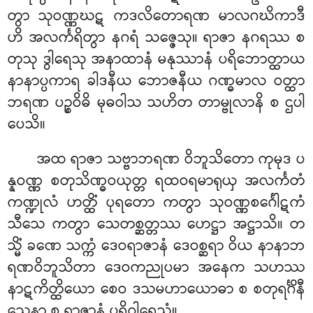
တွာ သုဝဏ္ဏဃဋ ကဒလိတောရဏ မာလဂဃိကာဒီ
ဟိ အလင်္ကရိတွာ နဂရံ သဇ္ဇေသု။ ရာဇာ နဂရဿ စ
တုသု ဒွါရေသု အနာထာနံ မနုဿာနံ ပရိဘောတ္ထာယ
နာနာပ္ပကာရ ခါဒနီယ ဘောဇနီယ ဂဏ္ဓမာလ ဝတ္ထာ
ဘရဏ ပဉ္စဝိဓိ မုဓဝါသ သဟိတ တာမ္ဗုလာနိ စ ဌပါ
ပေသိ။
အထ ရာဇာ သဗ္ဗာဘရဏ ဝိဘူသိတော ကုမုဒ ပ
န္နဝဏ္ဏ စတုသိဏ္ဓဝယုတ္တ ရထဝရမာရုယှ အလင်္ကတံ
ကဏ္ဍုလံ ဟတ္ထိံ ပုရတော ကတွာ သုဝဏ္ဏစင်္ဂေါဋကံ
သီသေ ကတွာ သေတစ္ဆတ္တဿ ဟေဋ္ဌာ အဋ္ဌာသိ။ တ
သ္မိံ ခဏေ သက္ကံ ဒေဝရာဇာနံ ဒေဝစ္ဆရာ ဝိယ နာနာဘ
ရဏဝိဘူသိတာ ဒေဝကညုပမာ အနေက သဟဿ
နာဋကိတ္ထိယော စေဝ ဒသမဟာယောဓာ စ စတုရင်္ဂိနီ
သေနာ စ ရာဇာနံ ပရိဝါရေသုံ။