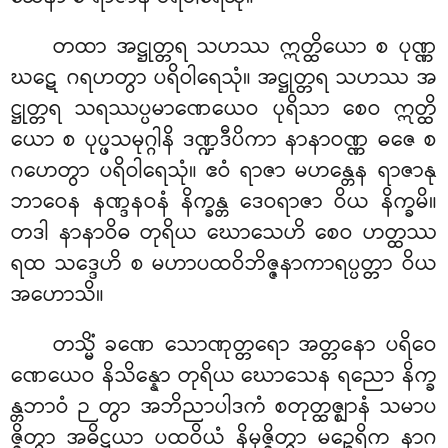
တထာ အဋ္ဌုတ္တရ သဟဿ ဣတ္ထိယော စ ပုဏ္ဏ
ဃဋေ ဂရဟတွာ ပရိဝါရေသုံ။ အဋ္ဌုတ္တရ သဟဿ အ
ဋ္ဌုတ္တရ သရဿပ္ပမာဏေယေဝ ပုရိသာ စေဝ ဣတ္ထိ
ယော စ ပုပ္ဖသမုဂ္ဂါနိ ဒဏ္ဍဒီပိကာ နာနာဝဏ္ဏ ဓဇေ စ
ဂဟေတွာ ပရိဝါရေသုံ။ ဧဝံ ရာဇာ မဟန္တေန ရာဇာနု
ဘာဝေန နဏ္ဒနဝနံ နိက္ခန္တ ဒေဝရာဇာ ဝိယ နိက္ခမိ။
တဒါ နာနာဝိဓ တုရိယ ဃောသေဟိ စေဝ ဟတ္ထဿ
ရထ သဒ္ဒေဟိ စ မဟာပထဝိဘိဇ္ဇနာကာရပ္ပတ္တာ ဝိယ
အဟောသိ။
တသ္မိံ ခဏေ သောဏုတ္တရော အတ္တနော ပရိဝေ
ဏေယေဝ နိသိန္နော တုရိယ ဃောသေန ရညော နိက္ခ
န္တဘာဝံ ဉတွာ အဘိညာပါဒကံ စတုတ္ထဇ္ဈာနံ သမာပ
ဇ္ဇိတွာ အဓိဋ္ဌယာ ပထဝိယံ နိမုဇ္ဇိတွာ မဉ္ဇေရိက နာဂ