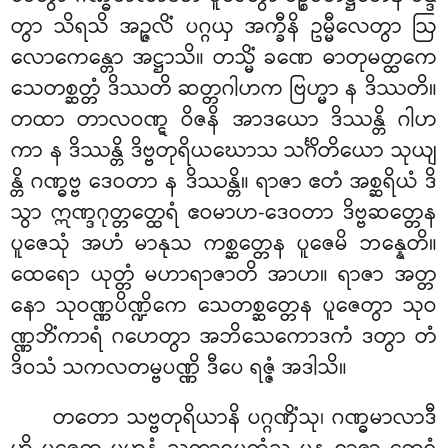
တွာ သိရသိ အဉ္ဇလိံ ပဂ္ဂယှ အက္ခီနိ ဥမ္မီလေတွာ ဩ
လောကေန္တော အဋ္ဌာသိ။ တသ္မိံ ခဏေ ဓာတုမတ္ထကေ
သေတစ္ဆတ္တံ ဒိဿတိ ဆတ္တဂါဟက ဗြဟ္မာ န ဒိဿတိ။
တထာ တာလဝဏ္ဋ ဝိဇနိ အာဒယော ဒိဿန္တိ ဂါဟ
ကာ န ဒိဿန္တိ ဒိဗ္ဗတုရိယဃောသ သင်္ဂိတိယော သုယျ
န္တိ ဂဏ္ဓဗ္ဗ ဒေဝတာ န ဒိဿန္တိ။ ရာဇာ ဧတံ အစ္ဆရိယံ ဒိ
သွာ ဣဏ္ဒဂုတ္တတ္ထေရံ ဧဝမာဟ-ဒေဝတာ ဒိဗ္ဗဆတ္တေန
ပူဇေသုံ အဟံ မာနုသ ကစ္ဆတ္တေန ပူဇေမိ ဘန္နေတိ။
ထေရော ယုတ္တံ မဟာရာဇာတိ အာဟ။ ရာဇာ အတ္တ
နော သုဝဏ္ဏပိဏ္ဍိကေ သေတစ္ဆတ္တေန ပူဇေတွာ သုဝ
ဏ္ဏဘိံကာရံ ဂဟေတွာ အဘိသေကောဒကံ ဒတွာ တံ
ဒိဝသံ သကလတမ္ဗပဏ္ဏိ ဒီပေ ရဇ္ဇံ အဒါသိ။
တတော သဗ္ဗတုရိယာနိ ပဂ္ဂဏှိံသု၊ ဂဏ္ဓမာလာဒီ