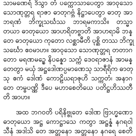
သာမဏေရံ ဒိသွာ တံ ပက္ကောသာပေတွာ အာဝုသော
သောဏုတ္တရ ရာဇာ ဓာတုဂဗ္ဘံ နိဋ္ဌာပေတွာ ဓာတု အာ
ဘရဏံ ဘိက္ခုသင်္ဃဿ ဘာရမကာသိ။ တသ္မာ
တယာ ဓာတုယော အာဟရိတဗ္ဗာတိ အာဟရာမိ ဘန္
တေ ဓာတုယော ကုတော လစ္ဆာမီတိ ပုစ္ဆိ တဿ ဘိက္ခု
သင်္ဃော ဧဝမာဟ။ အာဝုသော သောဏုတ္တရ တတာဂ
တော မရဏမဉ္စေ နိပန္နော သက္ကံ ဒေဝရာဇာနံ အာမန္
တေတွာ မယှံ အဋ္ဌဒေါဏပ္ပမာဏေသု သာရီရိက ဓာတု
သု ဧကံ ဒေါဏံ ကောဠိယရာဇုဟိ သက္ကတံ၊ အနာဂ
တေ တမ္ဗပဏ္ဏိ ဒီပေ မဟာစေတိယေ ပတိဋ္ဌဟိဿတီ
တိ အာဟ။
အထ
ဘဂဝတိ ပရိနိဗ္ဗုတေ ဒေါဏ ဗြာဟ္မဏော
ဓာတုယော အဋ္ဌ ကောဋ္ဌာသေ ကတွာ အဋ္ဌန္နံ နဂရဝါ
သီနံ အဒါသိ တေ အတ္တနော အတ္တနော နဂရေ စေတိ