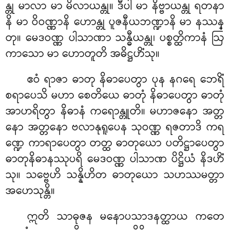
န္တု မာလာ မာ မိလာယန္တု။ ဒီပါ မာ နိဗ္ဗာယန္တု ရတနာ
နိ မာ ဝိဝဏ္ဏာနိ ဟောန္တု ပူဇနီယဘဏ္ဍာနိ မာ နဿန္
တု။ မေဒဝဏ္ဏ ပါသာဏာ သန္ဓီယန္တု၊ ပစ္စတ္ထိကာနံ ဩ
ကာသော မာ ဟောတူတိ အဓိဋ္ဌဟိံသု။
ဧဝံ ရာဇာ ဓာတု နိဓာပေတွာ ပုန နဂရေ ဘေရိံ
စရာပေသိ မဟာ စေတိယေ ဓာတုံ နိဓာပေတွာ ဓာတုံ
အာဟရိတွာ နိဓာနံ ကရောန္တူတိ။ မဟာဇနော အတ္တ
နော အတ္တနော ဗလာနုရူပေန သုဝဏ္ဏ ရဇတာဒိ ကရ
ဏ္ဍေ ကာရာပေတွာ တတ္ထ ဓာတုယော ပတိဋ္ဌာပေတွာ
ဓာတုနိဓာနဿုပရိ မေဒဝဏ္ဏ ပါသာဏ ပိဋ္ဌိယံ နိဒဟိံ
သု။ သဗ္ဗေဟိ သန္နိဟိတ ဓာတုယော သဟဿမတ္တာ
အဟေသုန္တိ။
ဣတိ သာဓုဇန မနောပသာဒနတ္ထာယ ကတေ