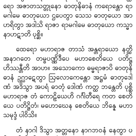
ရော အဇာတသတ္တုနော ဓာတုနိဓာနံ ကရောန္တော ရာ
မဂါမေ ဓာတုယော ဌပေတွာ သေသ ဓာတုယော အာ
ဟရိတွာ အဒါသိ ရာဇာ ရာမဂါမေ ဓာတုယော ကသ္မာ
နာဟဋာတိ ပုစ္ဆိ။
ထေရော မဟာရာဇ တာသံ အန္တရာယော နတ္ထိ
အနာဂတေ တမ္ဗပဏ္ဏိဒီပေ မဟာစေတိယေ ပတိဋ္ဌ
ဟိဿန္တီတိ အာဟ။ အသောကော ဓမ္မရာဇာပိ ဓာတုနိ
ဓာနံ ဥဂ္ဃာဋေတွာ ဩလောကေန္တော အဋ္ဌမံ ဓာတုဒေါ
ဏံ အဒိသွာ အပရံ ဓာတုံ ဒေါဏံ ကတ္ထ ဘန္တေတိ ပုစ္ဆိ
မဟာရာဇ တံ ကောဠိယေဟိ ဂင်္ဂါတီရေ ကတ စေတိ
ယေ ပတိဋ္ဌိတံ၊ မဟောဃေန စေတိယေ ဘိန္နေ မဟာ
သမုဒ္ဒံ ပါဝိသိ။
တံ နာဂါ ဒိသွာ အတ္တနော နာဂဘဝနံ နေတွာ ပ