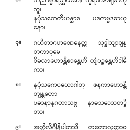
။
ကညာမ္မာရတ္တိထိပေါ၊ က္ခရဏီနဒိရုမာတု
၆
ဘူ၊
နပုံသကေတိယန္တာစ၊ ပဒကမ္မဒဓာယု
နော၊
။
ဂဟိတာဂဟဏေနေတ္ထ သုဒ္ဓါသျာဒျန္
၇
တကာပုမေ၊
ဝိမလာဟောန္တိဇာန္တေဟိ ထျံပဉ္စန္တေဟိဒါဓိ
ကာ၊
။
နပုံသကေပယောဂါတု ဇနကာဟောန္တိ
၈
တျန္တတော၊
ပဓာနာနုဂတာသဗ္ဗ နာမသမာသတဒ္ဓိ
တာ၊
။
အတ္တိလိင်္ဂါနိပါတာဒိ တတောလုတ္တာဝ
၉