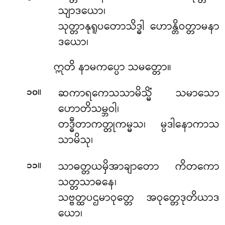
သျာဒယော၊
သုတ္တာနုရူပတောသိဒ္ဓါ ဟောန္တိဝတ္တာမနာ
ဒယော၊
ဣတိ နာမကပ္ပော သမတ္တော။
။
ဆကာရကေသသာမိသ္မိံ သမာသော
၁၀
ဟောတိသမ္ဘဝါ၊
တဒ္ဓီတာကတ္တုကမ္မသ၊ မ္ပဒါနောကာသ
သာမိသု၊
။
သာဓတ္တယမှိအာချာတော ကိတကော
၁၁
သတ္တသာဓနေ၊
သဗ္ဗတ္ထပဌမာဝုတ္တေ အဝုတ္တေဒုတိယာဒ
ယော၊