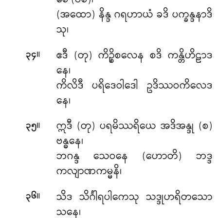
စေ’(ပိစ)၊
(အထော) နိန္ဒ ဂရဟာယံ ခဒိ ပက္ခန္ဒနာဒိ
သု၊
။
ဧဒီ (တု) ကိဉ္စိစလေန စဒိ ကန္တိဟိဠာဒ
၃၄
နေ၊
ကိလိဒီ ပရိဒေဝါဒေါ ဥဒိဿဝကိလေဒ
နေ၊
။
ဣဒီ (တု) ပရမိဿရိယေ အဒိအန္ဒု (စ)
၃၅
ဗန္ဓနေ၊
ဘဂန္ဒ သေဝနေ (ဟောတိ) ဘဒ္ဒ
ကလျာဏကမ္မနိ၊
။
သိဒ သိင်္ဂါရပါကေသု သဒ္ဒုဟရိတသော
၃၆
သနေ၊