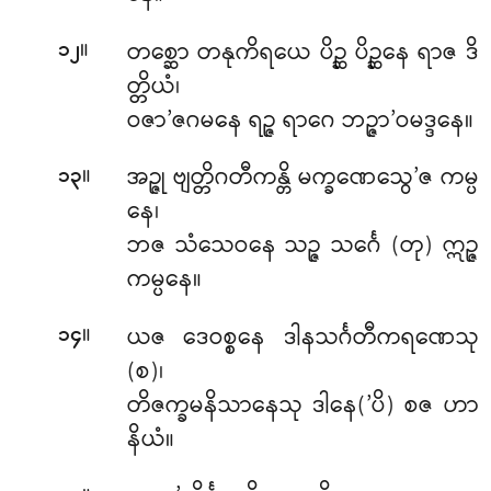
။
တစ္ဆော တနုကိရယေ ပိဉ္ဆ ပိဉ္ဆနေ ရာဇ ဒိ
၁၂
တ္တိယံ၊
ဝဇာ’ဇဂမနေ ရဉ္ဇ ရာဂေ ဘဉ္ဇာ’ဝမဒ္ဒနေ။
။
အဉ္ဇု ဗျတ္တိဂတီကန္တိ မက္ခဏေသွေ’ဇ ကမ္ပ
၁၃
နေ၊
ဘဇ သံသေဝနေ သဉ္ဇ သင်္ဂေ (တု) ဣဉ္ဇ
ကမ္ပနေ။
။
ယဇ ဒေဝစ္စနေ ဒါနသင်္ဂတီကရဏေသု
၁၄
(စ)၊
တိဇက္ခမနိသာနေသု ဒါနေ(’ပိ) စဇ ဟာ
နိယံ။