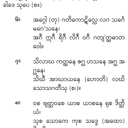
ခါဒေ သုပေ (စ။)
။
အဂ္ဂေါ (တု) ဂတိကောဋိလ္လေ လဂ သင်္ဂေ
၆
မဂေ’သနေ၊
အဂီ ဣဂီ ရိဂီ လိဂီ ဝဂီ ဂတျ’တ္ထဓာတ
ဝေါ။
။
သိလာဃ ကတ္ထနေ ဇဂ္ဃ ဟသနေ အဂ္ဃ အ
၇
ဂ္ဃနေ၊
သိဃီ အာဃာယနေ (ဟောတိ) လဃိ
သောသဂတီသု (စ၊)။
။
ဝစ ဗျတ္တဝစေ ယာစ ယာစနေ ရုစ ဒိတ္တိ
၈
ယံ၊
သုစ သောကေ ကုစ သဒ္ဒေ (အထော)