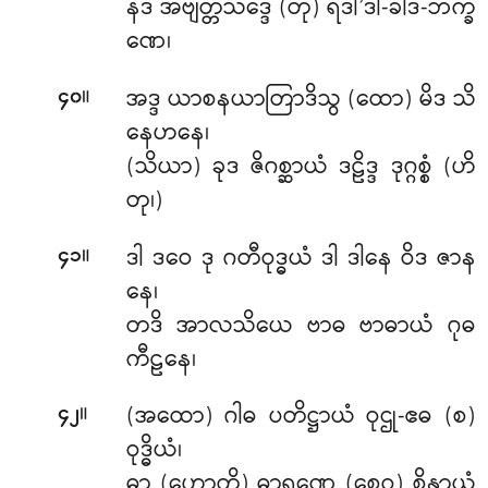
နဒ အဗျတ္တသဒ္ဒေ (တု) ရဒါ’ဒါ-ခါဒ-ဘက္ခ
ဏေ၊
။
အဒ္ဒ ယာစနယာတြာဒိသွ (ထော) မိဒ သိ
၄၀
နေဟနေ၊
(သိယာ) ခုဒ ဇိဂစ္ဆာယံ ဒဠိဒ္ဒ ဒုဂ္ဂစ္စံ (ဟိ
တု၊)
။
ဒါ ဒဝေ ဒု ဂတီဝုဒ္ဓယံ ဒါ ဒါနေ ဝိဒ ဇာန
၄၁
နေ၊
တဒိ အာလသိယေ ဗာဓ ဗာဓာယံ ဂုဓ
ကီဠနေ၊
။
(အထော) ဂါဓ ပတိဋ္ဌာယံ ဝုဌု-ဧဓ (စ)
၄၂
ဝုဒ္ဓိယံ၊
ဓာ (ဟောတိ) ဓာရဏေ (စေဝ) စိန္တာယံ