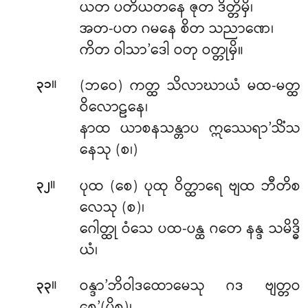
ယတ ပတိယတနေ ဇုတ ဒိတ္တိမှိ၊
အတ-ပတ ဂမနေ စိတ သညာဏေ၊
ကိတ ဝါသာ’ဒေါ ဝတု ဝတ္တုမှိ။
။
(ဘဝေ) ကတ္ထ သိလာဃာယံ မထ-မတ္ထ
၃၁
ဝိလောဠနေ၊
နာထ ယာစနသန္တာပ ဣဿေရာ’သိံသ
နေသု (စ၊)
။
ပုထ (စေ) ပုထု ဝိတ္ထာရေ ဗျထ ဘီတိစ
၃၂
လေသု (စ)၊
ဂေါတ္ထု ဝံသေ ပထ-ပန္ထ ဂတေ နန္ဒ သမိဒ္ဓိ
ယံ၊
။
ဝန္ဒာ’ဘိဝါဒထောမေသု ဂဒ ဗျတ္တဝ
၃၃