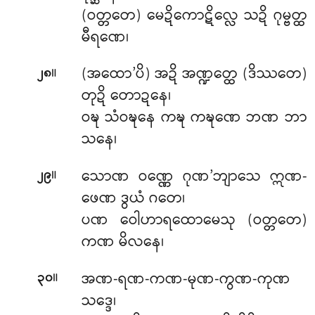
(ဝတ္တတေ) မေဍိကောဋိလ္လေ သဍိ ဂုမ္ဗတ္ထ
မီရဏေ၊
။
(အထော’ပိ) အဍိ အဏ္ဍတ္ထေ (ဒိဿတေ)
၂၈
တုဍိ တောဍနေ၊
ဝဍ္ဎ သံဝဍ္ဎနေ ကဍ္ဎ ကဍ္ဎဏေ ဘဏ ဘာ
သနေ၊
။
သောဏ ဝဏ္ဏေ ဂုဏ’ဘျာသေ ဣဏ-
၂၉
ဖေဏ ဒွယံ ဂတေ၊
ပဏ ဝေါဟာရထောမေသု (ဝတ္တတေ)
ကဏ မိလနေ၊
။
အဏ-ရဏ-ကဏ-မုဏ-ကွဏ-ကုဏ
၃၀
သဒ္ဒေ၊