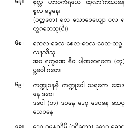
။
စုလ္လ ဟာဝကိရယေ ထူလာ’ကဿနေ
၆၇
စူလ မဒ္ဒနေ၊
(ဝတ္တတေ) ခလ သောစေယျော ပလ ရ
က္ခဂတေသု(ပိ၊)
။
ကေလ-ခေလ-စေလ-ပေလ-ဝေလ-သဉ္စ
၆၈
လနာဒိသု၊
အဝ ရက္ခဏေ ဇီဝ ပါဏဓာရဏေ (တု)
ပ္လဝေါ ဂတေ၊
။
ကဏ္ဍုဝနမှိ ကဏ္ဍုဝေါ သရဏေ ဆေဒ
၆၉
နေ ဒဝေ၊
ဒဝေါ (တု) ဒဝနေ ဒေဝု ဒေဝနေ သေဝု
သေဝနေ၊
။
ဓာဝ ဂမနဝုဒ္ဓိမှိ (ပဌိတော) ဓောဝု ဓောဝ
၇၀