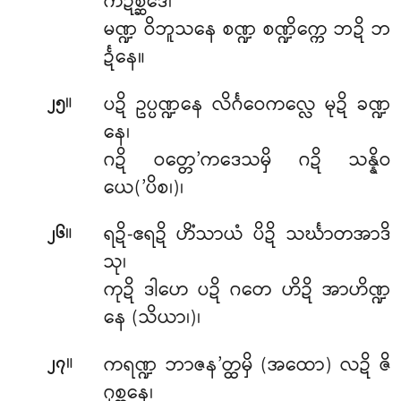
ကဍိစ္ဆိဒေ၊
မဏ္ဍ ဝိဘူသနေ စဏ္ဍ စဏ္ဍိက္ကေ ဘဍိ ဘ
င်္ဍနေ။
။
ပဍိ ဥပ္ပဏ္ဍနေ လိင်္ဂဝေကလ္လေ မုဍိ ခဏ္ဍ
၂၅
နေ၊
ဂဍိ ဝတ္တေ’ကဒေသမှိ ဂဍိ သန္နိဝ
ယေ(’ပိစ၊)၊
။
ရဍိ-ဧရဍိ ဟိံသာယံ ပိဍိ သင်္ဃာတအာဒိ
၂၆
သု၊
ကုဍိ ဒါဟေ ပဍိ ဂတေ ဟိဍိ အာဟိဏ္ဍ
နေ (သိယာ၊)၊
။
ကရဏ္ဍ ဘာဇန’တ္ထမှိ (အထော) လဍိ ဇိ
၂၇
ဂုစ္ဆနေ၊