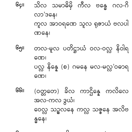
။
သိလ သမာဓိမှိ ကီလ ဗန္ဓေ ဂလ-ဂိ
၆၄
လာ’ဒနေ၊
ကူလ အာဝရဏေ သူလ ရုဇာယံ ဗလပါ
ဏနေ၊
။
တလ-မူလ ပတိဋ္ဌာယံ ဝလ-ဝလ္လ နိဝါရ
၆၅
ဏေ၊
ပလ္လ နိန္နေ (စ) ဂမနေ မလ-မလ္လ’ဝဓာရ
ဏေ၊
။
(ဝတ္တတေ) ခိလ ကာဌိန္နေ ကလိလေ
၆၆
အလ-ကလ ဒွယံ၊
ဝေလ္လ သဉ္စလနေ ကလ္လ သဇ္ဇနေ အလိဗ
န္ဓနေ၊