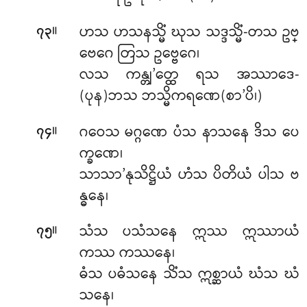
။
ဟသ ဟသနသ္မိံ ဃုသ သဒ္ဒသ္မိံ-တသ ဥဗ္
၇၃
ဗေဂေ တြသ ဥဗ္ဗေဂေ၊
လသ ကန္တျ’တ္ထေ ရသ အဿာဒေ-
(ပုန)ဘသ ဘသ္မိကရဏေ(စာ’ပိ၊)
။
ဂဝေသ မဂ္ဂဏေ ပံသ နာသနေ ဒိသ ပေ
၇၄
က္ခဏေ၊
သာသာ’နုသိဋ္ဌိယံ ဟံသ ပိတိယံ ပါသ ဗ
န္ဓနေ၊
။
သံသ ပသံသနေ ဣဿ ဣဿာယံ
၇၅
ကဿ ကဿနေ၊
ဓံသ ပဓံသနေ သိံသ ဣစ္ဆာယံ ဃံသ ဃံ
သနေ၊