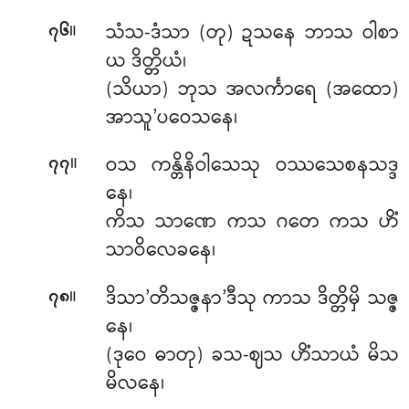
။
သံသ-ဒံသာ (တု) ဍသနေ ဘာသ ဝါစာ
၇၆
ယ ဒိတ္တိယံ၊
(သိယာ) ဘုသ အလင်္ကာရေ (အထော)
အာသူ’ပဝေသနေ၊
။
ဝသ ကန္တိနိဝါသေသု ဝဿသေစနသဒ္ဒ
၇၇
နေ၊
ကိသ သာဏေ ကသ ဂတေ ကသ ဟိံ
သာဝိလေခနေ၊
။
ဒိသာ’တိသဇ္ဇနာ’ဒီသု ကာသ ဒိတ္တိမှိ သဇ္ဇ
၇၈
နေ၊
(ဒုဝေ ဓာတု) ခသ-ဈသ ဟိံသာယံ မိသ
မိလနေ၊