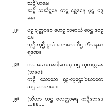
ဃဋီ’ဟနေ၊
ဃဋိ သင်္ဃဋ္ဋနေ တဋ္ဋ စ္ဆေဒနေ မုဋ မဒ္ဒ
နေ။
။
ပဌ ဗျတ္တဝစေ ဟေဌ ဗာဓာယံ ဝေဌ ဝေဌ
၂၂
နေ၊
သုဌီ-ကုဌီ ဒွယံ သောသေ ပီဌ ဟိံသနဓာ
ရဏေ။
။
ကဌ သောသနပါကေသု ဝဌ ထုလတ္တနေ
၂၃
(ဘဝေ)၊
ကဌိ သောသေ ရုဌ-လုဌော’ပဃာတေ
သဌ ကေတဝေ။
။
(သိယာ ဟဌ ဗလက္ကာရေ ကဍိဘေဒေ
၂၄