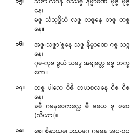
။
သဇာ’လိင်္ဂန ဝိဿဇ္ဇ နိမ္မာဏေ မုဇ္ဇ မုဇ္ဇ
၁၅
နေ၊
မဇ္ဇ သံသုဒ္ဓိယံ လဇ္ဇ လဇ္ဇနေ တဇ္ဇ တဇ္ဇ
နေ။
။
အဇ္ဇ-သဇ္ဇာ’ဇ္ဇနေ သဇ္ဇ နိမ္မာဏေ ဂဇ္ဇ သဒ္ဒ
၁၆
နေ၊
ဂုဇ-ကုဇ ဒွယံ သဒ္ဒေ အချတ္တေ ခဇ္ဇ ဘက္ခ
ဏေ။
။
ဘဇ္ဇ ပါကေ ဝိဇိ ဘယစလနေ ဝီဇ ဝီဇ
၁၇
နေ၊
ခဇီ ဂမနဝေကလ္လေ ဇီ ဇယေ ဇု ဇဝေ
(သိယာ၊)။
။
ဈေ စိန္တာယုဇ္ဈ ဥဿဂ္ဂေ ဂမနေ အဋ-ပဋ
၁၈