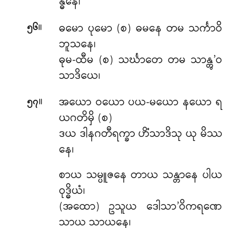
န္ဓနေ၊
။
ဓမော ပုမော (စ) ဓမနေ တမ သင်္ကာဝိ
၅၆
ဘူသနေ၊
ဓုမ-ထီမ (စ) သင်္ဃာတေ တမ သာန္တွ’ဝ
သာဒိယေ၊
။
အယော ဝယော ပယ-မယော နယော ရ
၅၇
ယဂတိမှိ (စ)
ဒယ ဒါနဂတီရက္ခာ ဟိံသာဒိသု ယု မိဿ
နေ၊
စာယ သမ္ပူဇနေ တာယ သန္တာနေ ပါယ
ဝုဒ္ဓိယံ၊
(အထော) ဥသူယ ဒေါသာ’ဝိကရဏေ
သာယ သာယနေ၊