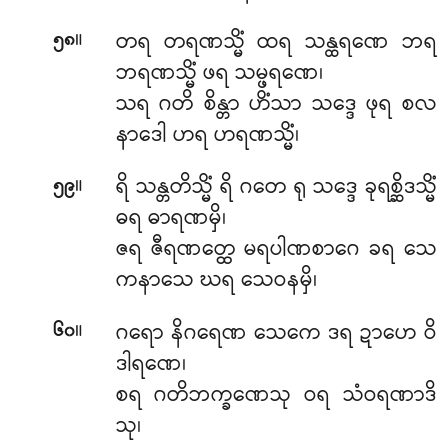
။
တရ တရဏသ္မိံ ထရ သန္ထရဏေ ဘရ
၅၈
ဘရဏသ္မိံ ဖရ သမ္ဖရဏေ၊
သရ ဂတိ စိန္တာ ဟိံသာ သဒ္ဒေ ဖုရ စလ
နာဒေါ ဟရ ဟရဏသ္မိံ၊
။
ရိ သန္တတိသ္မိံ ရိ ဂတေ ရု သဒ္ဒေ ခုရစ္ဆိဒသ္မိံ
၅၉
ဓရ ဓာရဏမှိ၊
ဇရ ဇီရဏတ္ထေ မရပါဏစာဂေ ခရ သေ
ကနာသေ ဃရ သေဝနမှိ၊
။
ဂရော နိဂရေဏ သေကေ ဒရ ဍာဟေ ဝိ
၆၀
ဒါရဏေ၊
စရ ဂတိဘက္ခဏေသု ဝရ သံဝရဏာဒိ
သု၊