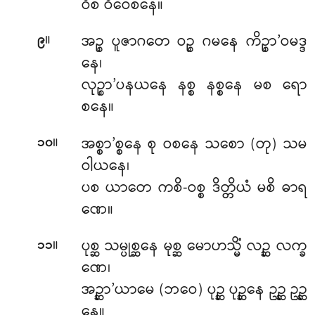
ဝိစ ဝိဝေစနေ။
။
အဉ္စ ပူဇာဂတေ ဝဉ္စ ဂမနေ ကိဉ္စာ’ဝမဒ္ဒ
၉
နေ၊
လုဉ္စာ’ပနယနေ နစ္စ နစ္စနေ မစ ရော
စနေ။
။
အစ္စာ’စ္စနေ စု ဝစနေ သစော (တု) သမ
၁၀
ဝါယနေ၊
ပစ ယာတေ ကစိ-ဝစ္စ ဒိတ္တိယံ မစိ ဓာရ
ဏေ။
။
ပုစ္ဆ သမ္ပုစ္ဆနေ မုစ္ဆ မောဟသ္မိံ လဉ္ဆ လက္ခ
၁၁
ဏေ၊
အဉ္ဆာ’ယာမေ (ဘဝေ) ပုဉ္ဆ ပုဉ္ဆနေ ဥဉ္ဆ ဥဉ္ဆ
နေ။