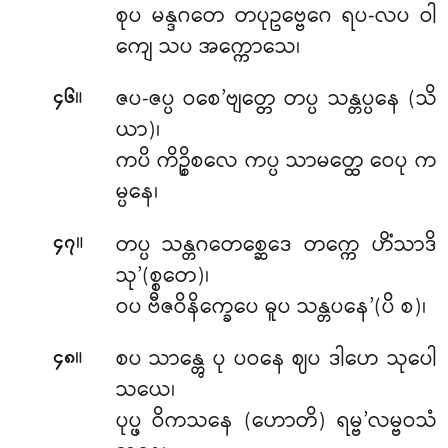
စုပ မန္ဒဂတေ တပုဥဗ္ဗေဂေ ရပ-လပ ဝါ
ကျေ သပ အက္ကောသေ၊
။
ဇပ-ဇပ္ပ ဝစေ’ဗျတ္တေ တပ္ပ သန္တပ္ပနေ (သိ
၄၆
ယာ)၊
ကပိ ကိဉ္စိစလေ ကပ္ပ သာမတ္ထေ ဝေပု က
မ္ပနေ၊
။
တပ္ပ သန္တဂတေစ္ဆေဒေ တက္ကေ ဟိံသာဒိ
၄၇
သု’(စ္စတေ)၊
ဝပ ဗီဇဝိနိက္ခေပေ ဓူပ သန္တပနေ’(ပိ စ)၊
။
စပ သာန္တွေ ပု ပဝနေ ဈပ ဒါဟေ သုပေါ
၄၈
သယေ၊
ပုပ္ဖ ဝိကသနေ (ဟောတိ) ရမ္ဗ’လမ္ဗဝသံ