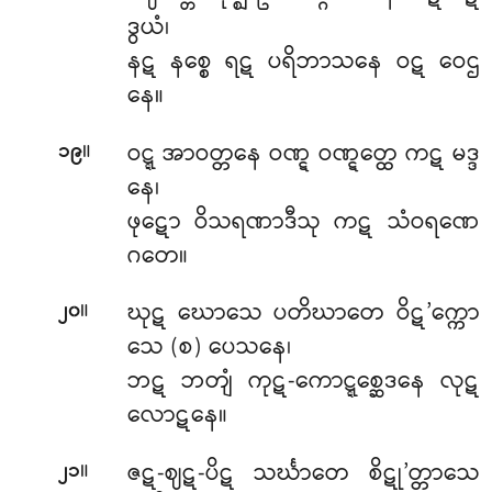
ဒွယံ၊
နဋ နစ္စေ ရဋ ပရိဘာသနေ ဝဋ ဝေဌ
နေ။
။
ဝဋ္ဋ အာဝတ္တနေ ဝဏ္ဋ ဝဏ္ဋတ္ထေ ကဋ မဒ္ဒ
၁၉
နေ၊
ဖုဋော ဝိသရဏာဒီသု ကဋ သံဝရဏေ
ဂတေ။
။
ဃုဋ ဃောသေ ပတိဃာတေ ဝိဋ’က္ကော
၂၀
သေ (စ) ပေသနေ၊
ဘဋ ဘတျံ ကုဋ-ကောဋ္ဋစ္ဆေဒနေ လုဋ
လောဋနေ။
။
ဇဋ-ဈဋ-ပိဋ သင်္ဃာတေ စိဋု’တ္တာသေ
၂၁