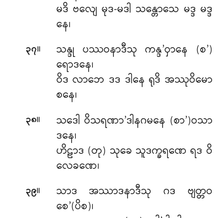
မဒိ ဗလျေ မုဒ-မဒါ သန္တောသေ မဒ္ဒ မဒ္ဒ
နေ၊
။
သန္ဒု ပဿဝနာဒီသု ကန္ဒ’ဝှာနေ (စ’)
၃၇
ရောဒနေ၊
ဝိဒ လာဘေ ဒဒ ဒါနေ ရုဒိ အဿုဝိမော
စနေ၊
။
သဒေါ ဝိသရဏာ’ဒါနဂမနေ (စာ’)ဝသာ
၃၈
ဒနေ၊
ဟိဠာဒ (တု) သုခေ သူဒက္ခရဏေ ရဒ ဝိ
လေခဏေ၊
။
သာဒ အဿာဒနာဒီသု ဂဒ ဗျတ္တဝ
၃၉
စေ’(ပိစ)၊