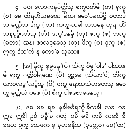
။
ဝဝ၊ လောကနဝိတ္တိသု စက္ခဝုတိမှိ (တု) ရုက္ခ
၄
(စ) ခေ ထိရဟိံသခဏေ နိယ၊ မော’ပနယိဋ္ဌိ ဝတာဒိ
သ မုဏ္ဍိသု ဒိက္ခ (’ထ) ကက္ခ-ကခါ ဟသနေ တုရ၊ ဟိံ
သနဝုဒ္ဓိဂတီသု (ဟိ) ဒက္ခ’ဒနမှိ (တု) ဇက္ခ (စ) ဘက္ခ
(မတာ) အန၊ ဇာလဒုခေသု (တု) ဒိက္ခ (စ) ဒုက္ခ (စ)
ဣက္ခ ဒိသ’င်္က န ကော’ခ သုသေ။
။ [အ] နိက္ခ စုမ္ဗနေ’(ပိ) သိက္ခ ဝိဇ္ဇု’ပါဒု’ ပါသာန
၅
မှိ ရက္ခ ဂုတ္တိဝါရဏေ (ပိ) ဥဉ္ဆနေ (သိယာ’ပိ) ဘိက္ခ
ယာဝလဒ္ဓျ’လဒ္ဓိသူ (ပိ) ဝက္ခ ရောသသံဟတေသု မော
က္ခ မုတ္တိယံ စဇေ (ပိ) စိက္ခ ဝါစဗောဓနေသု။
[ဗ]
နခ မခ ရခ နင်္ခါမင်္ခရက္ခီ’ခီလင်္ခါ လခ ဝခ
ဣခ ဣင်္ခါ ဥင်္ခ ဝင်္ခူ’ခ ဂတျံ ဝခိ မခိ ကခိ ကင်္ခေ ခီ
ခယေ ဥက္ခ သေကေ ခု ခုတဓနိသု (ဝုတ္တော) ခေ(’ထ)