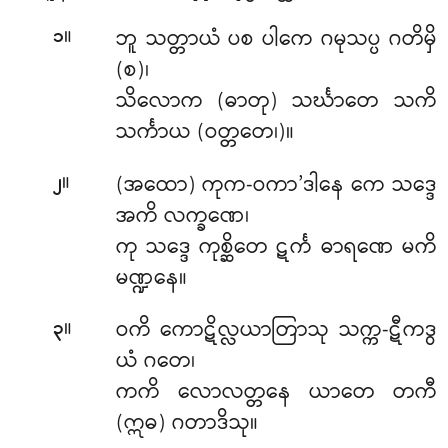
။
ဘူ သတ္တာယံ ပစ ပါကေ ဂမုသပ္ပ ဂတိမှိ
၁
(စ)၊
သိလောက (ဓာတု) သင်္ဃာတေ သကိ
သင်္ကာယ (ဝတ္တတေ၊)။
။
(အထော) ကုက-ဝကာ’ဒါနေ ကေ သဒ္ဒေ
၂
အကိ လက္ခဏေ၊
ကု သဒ္ဒေ ကုစ္ဆိတေ ဋင်္က ဓာရဏေ မကိ
မဏ္ဍနေ။
။
ဝကိ ကောဋိလ္လယာတြာသု သက္က-ဋီကဒွ
၃
ယံ ဂတေ၊
ကကိ လောလတ္တနေ ယာတေ တကီ
(ဣဓ) ဂတာဒိသု။