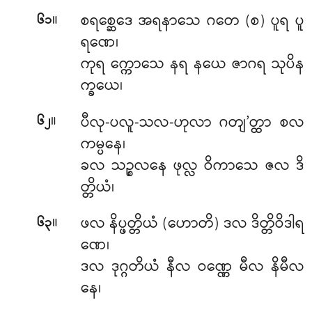
။
စရစ္ဆေဒေ အရနာသေ ဂတေ (စ) ပူရ ပူ
၆၁
ရဏေ၊
ကုရ က္ကောသေ နရ နယေ ဇာဂရ သုပိန
က္ခယေ၊
။
ပီလု-ပလူ-သလ-ဟုလာ ဂတျ’တ္ထာ စလ
၆၂
ကမ္ပနေ၊
ခလ သဉ္စလနေ ဖုလ္လ ဝိကာသေ ဇလ ဒိ
တ္တိယံ၊
။
ဖလ နိပ္ဖတ္တိယံ (ဟောတိ) ဒလ ဒိတ္တိဝိဒါရ
၆၃
ဏေ၊
ဒလ ဒုဂ္ဂတိယံ နီလ ဝဏ္ဏေ မီလ နိမီလ
နေ၊