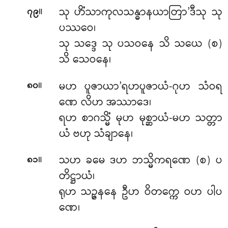
။
သု ဟိံသာကုလသန္ဓာနယာတြာ’ဒီသု သု
၇၉
ပဿဝေ၊
သု သဒ္ဒေ သု ပသဝနေ သိ သယေ (စ)
သိ သေဝနေ၊
။
မဟ ပူဇာယာ’ရဟပူဇာယံ-ဂုဟ သံဝရ
၈၀
ဏေ လိဟ အဿာဒေ၊
ရဟ စာဂသ္မိံ မုဟ မုစ္ဆာယံ-မဟ သတ္တာ
ယံ ဗဟု သံချာနေ၊
။
သဟ ခမေ ဒဟ ဘသ္မိကရဏေ (စ) ပ
၈၁
တိဋ္ဌာယံ၊
ရုဟ သဉ္ဇနနေ ဦဟ ဝိတက္ကေ ဝဟ ပါပ
ဏေ၊