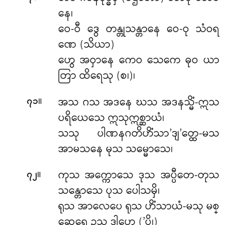
နေ၊
ဝေ-ဝီ ဒွေ တန္တုသန္တာနေ ဝေ-ဝု သံဝရ
ဏေ (သိယာ)
ဟွေ အဝှာနေ ကေဝ သေကေ ဓုဝ ယာ
တြာ ထိရေသု (စ၊)၊
။
အသ ဂသ အဒနေ ဃသ အဒနသ္မိံ-ဣသ
၇၁
ပရိယေသေ ဣသုဣစ္ဆာယံ၊
သသု ပါဏနဂတိဟိံသာ’ဒျ’တ္ထေ-မသ
အာမသနေ မုသ သမ္မောသေ၊
။
ကုသ အက္ကောသေ ဒုသ အပ္ပီတေ-တုသ
၇၂
သန္တောသေ ပုသ ပေါသမှိ၊
ရုသ အာလေပေ ရုသ ဟိံသာယံ-မသု မစ္
ဆေရေ ဥသု ဒါဟေ (’ပိ၊)