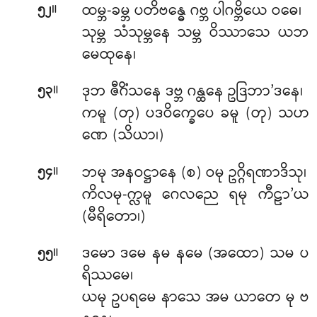
။
ထမ္ဘ-ခမ္ဘ ပတိဗန္ဓေ ဂဗ္ဘ ပါဂဗ္ဘိယေ ဝဓေ၊
၅၂
သုမ္ဘ သံသုမ္ဘနေ သမ္ဘ ဝိဿာသေ ယဘ
မေထုနေ၊
။
ဒုဘ ဇီဂိံသနေ ဒဗ္ဘ ဂန္ထနေ ဥဒြဘာ’ဒနေ၊
၅၃
ကမူ (တု) ပဒဝိက္ခေပေ ခမူ (တု) သဟ
ဏေ (သိယာ၊)
။
ဘမု အနဝဋ္ဌာနေ (စ) ဝမု ဥဂ္ဂိရဏာဒိသု၊
၅၄
ကိလမု-က္လမူ ဂေလညေ ရမု ကီဠာ’ယ
(မီရိတော၊)
။
ဒမော ဒမေ နမ နမေ (အထော) သမ ပ
၅၅
ရိဿမေ၊
ယမု ဥပရမေ နာသေ အမ ယာတေ မု ဗ