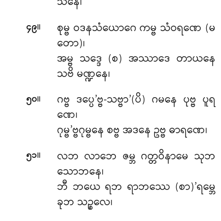
သနေ၊
။
စုမ္ဗ ဝဒနသံယောဂေ ကမ္ဗ သံဝရဏေ (မ
၄၉
တော)၊
အမ္ဗ သဒ္ဒေ (စ) အဿာဒေ တာယနေ
သဗိ မဏ္ဍနေ၊
။
ဂဗ္ဗ ဒပ္ပေ’ဗ္ဗ-သဗ္ဗာ’(ပိ) ဂမနေ ပုဗ္ဗ ပူရ
၅၀
ဏေ၊
ဂုမ္ဗ’ဗ္ဗဂုမ္ဗနေ စဗ္ဗ အဒနေ ဥဗ္ဗ ဓာရဏေ၊
။
လဘ လာဘေ ဇမ္ဘ ဂတ္တဝိနာမေ သုဘ
၅၁
သောဘနေ၊
ဘီ ဘယေ ရဘ ရာဘဿေ (စာ)’ရမ္ဘေ
ခုဘ သဉ္စလေ၊