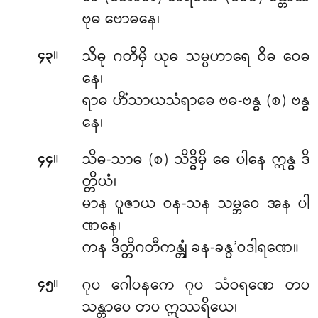
ဗုဓ ဗောဓနေ၊
။
သိဓု ဂတိမှိ ယုဓ သမ္ပဟာရေ ဝိဓ ဝေဓ
၄၃
နေ၊
ရာဓ ဟိံသာယသံရာဓေ ဗဓ-ဗန္ဓ (စ) ဗန္ဓ
နေ၊
။
သိဓ-သာဓ (စ) သိဒ္ဓိမှိ ဓေ ပါနေ ဣန္ဓ ဒိ
၄၄
တ္တိယံ၊
မာန ပူဇာယ ဝန-သန သမ္ဘဝေ အန ပါ
ဏနေ၊
ကန ဒိတ္တိဂတီကန္တျံ ခန-ခနွ’ဝဒါရဏေ။
။
ဂုပ ဂေါပနကေ ဂုပ သံဝရဏေ တပ
၄၅
သန္တာပေ တပ ဣဿရိယေ၊