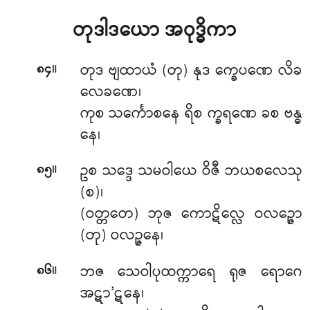
တုဒါဒယော အဝုဒ္ဓိကာ
။
တုဒ ဗျထာယံ (တု) နုဒ က္ခေပဏေ လိခ
၈၄
လေခဏေ၊
ကုစ သင်္ကောစနေ ရိစ က္ခရဏေ ခစ ဗန္ဓ
နေ၊
။
ဥစ သဒ္ဒေ သမဝါယေ ဝိဇီ ဘယစလေသု
၈၅
(စ)၊
(ဝတ္တတေ) ဘုဇ ကောဋိလ္လေ ဝလဉ္ဇော
(တု) ဝလဉ္ဇနေ၊
။
ဘဇ သေဝါပုထက္ကာရေ ရုဇ ရောဂေ
၈၆
အဋာ’ဋနေ၊