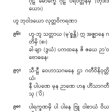
ဂုဠ မောက္ခေ ဂုဠ ပရိဝတ္တနမှိ (တုဒါဒ
ယော၊)
ဟူ
ဘုဝါဒယော လုတ္တဝိကရဏာ
။
ဟူ-ဘူ သတ္တာယ (မု’စ္စန္တိ) ဣ အဇ္ဈာနေ ဂ
၉၆
တိမှိ (စ၊)
ခါ-ချာ (ဒွယံ) ပကထနေ ဇိ ဇယေ ဉာ’ဝ
ဗောဓနေ၊
။
သီ-ဠီ ဝေဟာသဂမနေ ဌာ ဂတီဝိနိဝုတ္တိ
၉၇
ယံ၊
နီ ပါပဏေ မုန ဉာဏေ ဟန ဟိံသာဂတီ
သု (’ပိ)
။
ပါရက္ခဏမှိ ပါ ပါနေ ဗြူ ဝါစာယံ ဝိယ
၉၈