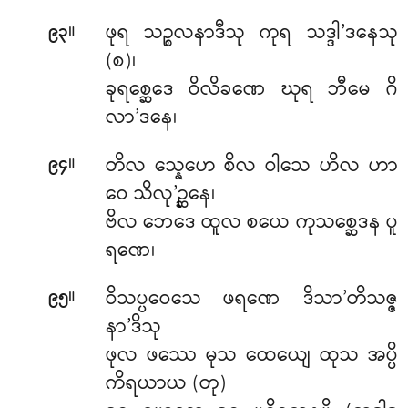
။
ဖုရ သဉ္စလနာဒီသု ကုရ သဒ္ဒါ’ဒနေသု
၉၃
(စ)၊
ခုရစ္ဆေဒေ ဝိလိခဏေ ဃုရ ဘီမေ ဂိ
လာ’ဒနေ၊
။
တိလ သ္နေဟေ စိလ ဝါသေ ဟိလ ဟာ
၉၄
ဝေ သိလု’ဉ္ဆနေ၊
ဗိလ ဘေဒေ ထူလ စယေ ကုသစ္ဆေဒန ပူ
ရဏေ၊
။
ဝိသပ္ပဝေသေ ဖရဏေ ဒိသာ’တိသဇ္ဇ
၉၅
နာ’ဒိသု
ဖုလ ဖဿေ မုသ ထေယျေ ထုသ အပ္ပိ
ကိရယာယ (တု)