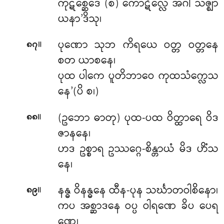
ကုဋစ္ဆေဒေ (စ) ကောဋိလ္လေ အဂါ သဇ္ဈာ
ယနာ’ဒိသု၊
။
ပုဏော သုဘ ကိရယေ ဝတ္တ ဝတ္တနေ
၈၇
စတ ယာစနေ၊
ပုထ ပါကေ ပူတိဘာဝေ ကုထသံက္လေသ
နေ’(ပိ စ၊)
။
(ဥဘော ဓာတု) ပုထ-ပထ ဝိတ္ထာရေ ဝိဒ
၈၈
ဇာနနေ၊
ဟဒ ဥစ္စာရ ဥဿဂ္ဂေ-စိန္တာယံ မိဒ ဟိံသ
နေ၊
။
နန္ဓ ဝိနန္ဓနေ ထီန-ပုန သင်္ဃာတဝါစိနော၊
၈၉
ကပ အစ္ဆာဒနေ ဝပ္ပ ဝါရဏေ ခိပ ပေရ
ဏေ၊