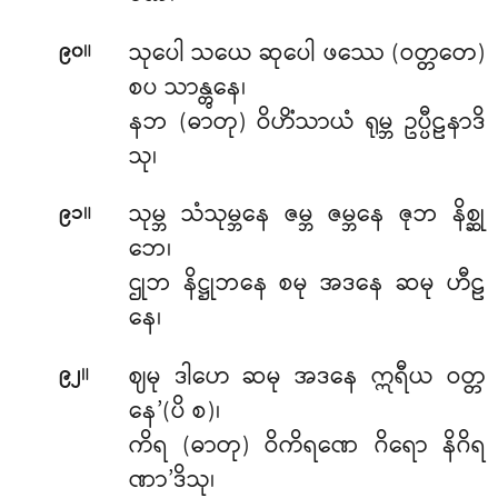
။
သုပေါ သယေ ဆုပေါ ဖဿေ (ဝတ္တတေ)
၉၀
စပ သာန္တွနေ၊
နဘ (ဓာတု) ဝိဟိံသာယံ ရုမ္ဘ ဥပ္ပီဠနာဒိ
သု၊
။
သုမ္ဘ သံသုမ္ဘနေ ဇမ္ဘ ဇမ္ဘနေ ဇုဘ နိစ္ဆု
၉၁
ဘေ၊
ဌုဘ နိဋ္ဌုဘနေ စမု အဒနေ ဆမု ဟီဠ
နေ၊
။
ဈမု ဒါဟေ ဆမု အဒနေ ဣရီယ ဝတ္တ
၉၂
နေ’(ပိ စ)၊
ကိရ (ဓာတု) ဝိကိရဏေ ဂိရော နိဂိရ
ဏာ’ဒိသု၊