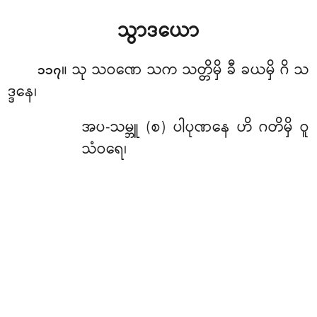
သွာဒယော
။ သု သဝဏေ သက သတ္တိမှိ ခီ ခယမှိ ဂိ သ
၁၁၇
ဒ္ဒနေ၊
အပ-သမ္ဘူ (စ) ပါပုဏနေ ဟိ ဂတိမှိ ဝူ
သံဝရေ၊