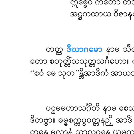
ဣစ္စေဝ ကတော တသ္
အဋ္ဌကထာယ ဝိဇာနထ၊
တတ္ထ
ဒီဃာဂမော
နာမ သီလက
တော စတုတ္တိံသသုတ္တသင်္ဂဟော
‘‘ဧဝံ
မေ သုတ’’န္တိအာဒိကံ အာယသ
ပဌမမဟာသင်္ဂီတိ နာမ စေသာ 
ဒိတဗ္ဗာ။ ဓမ္မစက္ကပ္ပဝတ္တနဉှိ
တ္တနေ မလ္လာနံ သာလဝနေ ယမက