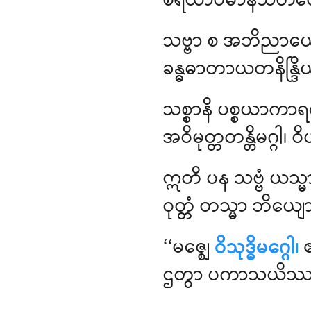
စရိယာဝိဓာနသဟိတေ
သဗ္ဗာ စ အဘိညာယေ
ခန္ဓဓာတာယတနိန္ဒြိ
သစ္စာနိ
ပစ္စယာကာရဒ
အဝိမုတ္တတန္တိမဂ္ဂ
ဣတိ
ပန သဗ္ဗံ ယသ္မ
ဝုတ္တံ တသ္မာ ဘိယျ
‘‘မဇ္ဈေ
ဝိသုဒ္ဓိမဂ္ဂေါ၊
ဧ
ဌတွာ ပကာသယိဿတိ