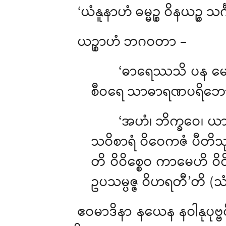
‘ယံနူနာဟံ ဓမ္မဉ္စ ဝိနယဉ္စ
ယဉ္စာဟံ ဘဂဝတာ –
‘ဓာရေဿသိ ပန မေ တ
စီဝရေ သာဓာရဏပရိဘေ
‘အဟံ၊ ဘိက္ခဝေ၊ ယာ
သဝိစာရံ ဝိဝေကဇံ ပီတိသ
တိ ဝိဝိစ္စေဝ ကာမေဟိ ဝိ
ဥပသမ္ပဇ္ဇ ဝိဟရတီ’တိ (သံ
ဧဝမာဒိနာ နယေန နဝါနုပု