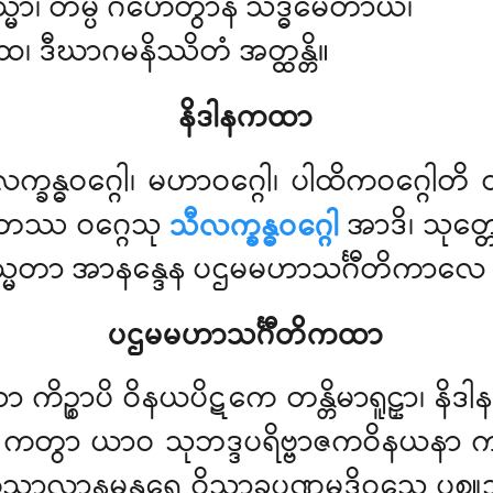
မာ၊ တမ္ပိ ဂဟေတွာန သဒ္ဓိမေတာယ၊
 ဒီဃာဂမနိဿိတံ အတ္ထန္တိ။
နိဒါနကထာ
္ခန္ဓဝဂ္ဂေါ၊ မဟာဝဂ္ဂေါ၊ ပါထိကဝဂ္ဂေါတိ 
။ တဿ ဝဂ္ဂေသု
သီလက္ခန္ဓဝဂ္ဂေါ
အာဒိ၊ သုတ္
္မတာ အာနန္ဒေန ပဌမမဟာသင်္ဂီတိကာလေ ဝုတ
ပဌမမဟာသင်္ဂီတိကထာ
ကိဉ္စာပိ ဝိနယပိဋကေ တန္တိမာရူဠှာ၊ နိဒ
 အာဒိံ ကတွာ ယာဝ သုဘဒ္ဒပရိဗ္ဗာဇကဝိနယနာ 
သာလာနမန္တရေ ဝိသာခပုဏ္ဏမဒိဝသေ ပစ္