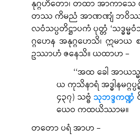
နုဂ္ဂဟိတော၊ တထာ အာကာသေ ပ
တဿ ကိမညံ အာဏဏျံ ဘဝိဿတိ။
လဝံသပ္ပတိဋ္ဌာပကံ ပုတ္တံ ‘သဒ္
ဂ္ဂဟေန အနုဂ္ဂဟေသိ၊ ဣမာယ စ ဥ
ဥဿာဟံ ဇနေသိ။ ယထာဟ –
‘‘အထ ခေါ အာယသ္မ
ယ ကုသိနာရံ အဒ္ဓါနမဂ္ဂပ္
၄၃၇) သဗ္ဗံ
သုဘဒ္ဒကဏ္ဍံ
ဝ
ယေဝ ကထယိဿာမ။
တတော ပရံ အာဟ –