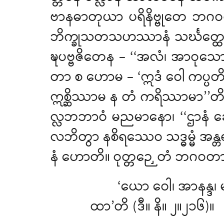
ဗာနဓာတုယာ ပရိနိဗ္ဗုတေ ဘဂ
ဘိက္ခုသတသဟဿာနံ သင်္ဃတ္ထေ
ဍ္ဎပဗ္ဗဇိတေန – ‘‘အလံ၊ အာဝုသ
တာ စ ဟောမ – ‘ဣဒံ ဝေါ ကပ္ပတိ
ဣစ္ဆိဿာမ န တံ ကရိဿာမာ’’တိ 
လ္လဘဘာဝံ မညမာနော၊ ‘‘ဌာနံ
ခ
လဘိတွာ နစိရဿေဝ သဒ္ဓမ္မံ အန
နံ ဟောတိ။ ဝုတ္တဉှေတံ ဘဂဝတ
‘ယော ဝေါ၊ အာနန္ဒ
ထာ’တိ (ဒီ။ နိ။ ၂။၂၁၆)။