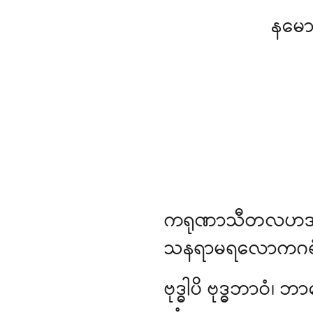
နမေ
ကရုဏာသီတလဟဒ
သနရာမရလောကဂရုံ၊
ဗုဒ္ဓါပိ ဗုဒ္ဓဘာဝံ၊