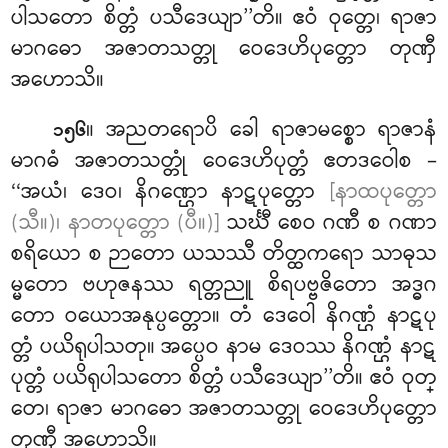
ပါသတော စိတ္တံ ပသီဒေယျာ’’တိ။ ဧဝံ ဝုတ္တေ၊ ရာဇာ
မာဂဓော အဇာတသတ္တု ဝေဒေဟိပုတ္တော တုဏှီ
အဟောသိ။
။ အညတရောပိ ခေါ ရာဇာမစ္စော ရာဇာနံ
၁၅၆
မာဂဓံ အဇာတသတ္တုံ ဝေဒေဟိပုတ္တံ ဧတဒဝေါစ –
‘‘အယံ၊ ဒေဝ၊ နိဂဏ္ဌော
နာဋပုတ္တော
[နာထပုတ္တော
(သီ။)၊ နာတပုတ္တော (ပီ။)]
သင်္ဃီ စေဝ ဂဏီ စ ဂဏာ
စရိယော စ ဉာတော ယသဿီ တိတ္ထကရော သာဓုသ
မ္မတော ဗဟုဇနဿ ရတ္တညူ စိရပဗ္ဗဇိတော အဒ္ဓဂ
တော ဝယောအနုပ္ပတ္တော။ တံ ဒေဝေါ နိဂဏ္ဌံ နာဋပု
တ္တံ ပယိရုပါသတု။ အပ္ပေဝ နာမ ဒေဝဿ နိဂဏ္ဌံ
နာဋ
ပုတ္တံ ပယိရုပါသတော စိတ္တံ ပသီဒေယျာ’’တိ။ ဧဝံ ဝုတ္
တေ၊ ရာဇာ မာဂဓော အဇာတသတ္တု ဝေဒေဟိပုတ္တော
တုဏှီ အဟောသိ။