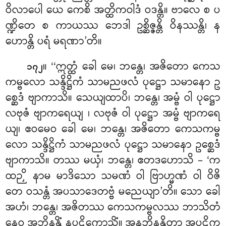
ဝိလာပေါ ယေ ကေစိ အတ္ထိကဝါဒံ ဝဒန္တိ။ ဗာလေ စ ပ
ဏ္ဍိတေ စ ကာယဿ ဘေဒါ ဥစ္ဆိဇ္ဇန္တိ ဝိနဿန္တိ၊ န
ဟောန္တိ ပရံ မရဏာ’တိ။
။ ‘‘ဣတ္ထံ ခေါ မေ၊ ဘန္တေ၊ အဇိတော ကေသ
၁၇၂
ကမ္ဗလော သန္ဒိဋ္ဌိကံ သာမညဖလံ ပုဋ္ဌော သမာနော ဥ
စ္ဆေဒံ ဗျာကာသိ။ သေယျထာပိ၊ ဘန္တေ၊ အမ္ဗံ ဝါ ပုဋ္ဌော
လဗုဇံ ဗျာကရေယျ
၊ လဗုဇံ ဝါ ပုဋ္ဌော အမ္ဗံ ဗျာကရေ
ယျ၊ ဧဝမေဝ ခေါ မေ၊ ဘန္တေ၊ အဇိတော ကေသကမ္ဗ
လော သန္ဒိဋ္ဌိကံ သာမညဖလံ ပုဋ္ဌော သမာနော ဥစ္ဆေဒံ
ဗျာကာသိ။ တဿ မယှံ၊ ဘန္တေ၊ ဧတဒဟောသိ – ‘က
ထဉှိ နာမ မာဒိသော သမဏံ ဝါ ဗြာဟ္မဏံ ဝါ ဝိဇိ
တေ ဝသန္တံ အပသာဒေတဗ္ဗံ မညေယျာ’တိ။ သော ခေါ
အဟံ၊ ဘန္တေ၊ အဇိတဿ ကေသကမ္ဗလဿ ဘာသိတံ
နေဝ အဘိနန္ဒိံ နပ္ပဋိက္ကောသိံ။ အနဘိနန္ဒိတွာ အပ္ပဋိက္