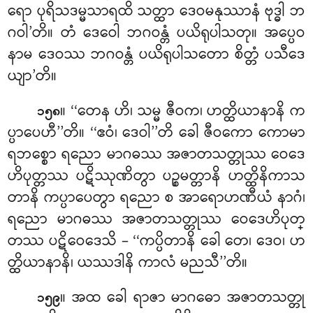
ရော ပုရိသဒမ္မသာရထိ သတ္ထာ ဒေဝမနုဿာနံ ဗုဒ္ဓါ ဘ
ဂဝါ’တိ။ တံ ဒေဝေါ ဘဂဝန္တံ ပယိရုပါသတု။ အပ္ပေဝ
နာမ ဒေဝဿ ဘဂဝန္တံ ပယိရုပါသတော စိတ္တံ ပသီဒေ
ယျာ’တိ။
။ ‘‘တေန ဟိ၊ သမ္မ ဇီဝက၊ ဟတ္ထိယာနာနိ က
၁၅၈
ပ္ပာပေဟီ’’တိ။ ‘‘ဧဝံ၊ ဒေဝါ’’တိ ခေါ ဇီဝကော ကောမာ
ရဘစ္စော ရညော မာဂဓဿ အဇာတသတ္တုဿ ဝေဒေ
ဟိပုတ္တဿ ပဋိဿုဏိတွာ ပဉ္စမတ္တာနိ ဟတ္ထိနိကာသ
တာနိ ကပ္ပာပေတွာ ရညော စ အာရောဟဏီယံ နာဂံ၊
ရညော မာဂဓဿ အဇာတသတ္တုဿ ဝေဒေဟိပုတ္
တဿ ပဋိဝေဒေသိ – ‘‘ကပ္ပိတာနိ ခေါ တေ၊ ဒေဝ၊ ဟ
တ္ထိယာနာနိ၊ ယဿဒါနိ ကာလံ မညသီ’’တိ။
။ အထ ခေါ ရာဇာ မာဂဓော အဇာတသတ္တု
၁၅၉