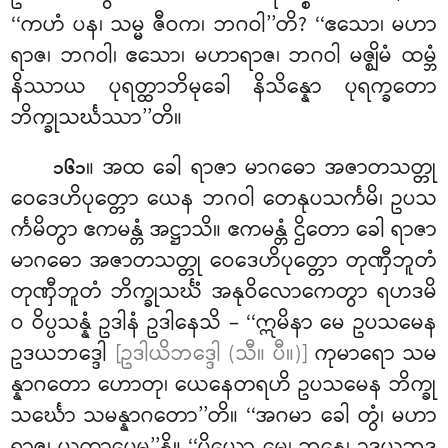
‘‘ကဟံ ပန၊ သမ္မ ဇီဝက၊ ဘဂဝါ’’တိ? ‘‘ဧသော၊ မဟာ
ရာဇ၊ ဘဂဝါ၊ ဧသော၊ မဟာရာဇ၊ ဘဂဝါ မဇ္ဈိမံ ထမ္ဘံ
နိဿာယ ပုရတ္ထာဘိမုခေါ နိသိန္နော ပုရက္ခတော
ဘိက္ခုသင်္ဃဿာ’’တိ။
။ အထ ခေါ ရာဇာ မာဂဓော အဇာတသတ္တု
၁၆၁
ဝေဒေဟိပုတ္တော ယေန ဘဂဝါ တေနုပသင်္ကမိ၊ ဥပသ
င်္ကမိတွာ ဧကမန္တံ အဋ္ဌာသိ။ ဧကမန္တံ ဌိတော ခေါ ရာဇာ
မာဂဓော အဇာတသတ္တု ဝေဒေဟိပုတ္တော တုဏှီဘူတံ
တုဏှီဘူတံ ဘိက္ခုသင်္ဃံ အနုဝိလောကေတွာ ရဟဒမိ
ဝ ဝိပ္ပသန္နံ ဥဒါနံ ဥဒါနေသိ – ‘‘ဣမိနာ မေ ဥပသမေန
ဥဒယဘဒ္ဒေါ
[ဥဒါယိဘဒ္ဒေါ (သီ။ ပီ။)]
ကုမာရော သမ
န္နာဂတော ဟောတု၊ ယေနေတရဟိ ဥပသမေန ဘိက္ခု
သင်္ဃော သမန္နာဂတော’’တိ။ ‘‘အဂမာ ခေါ တွံ၊ မဟာ