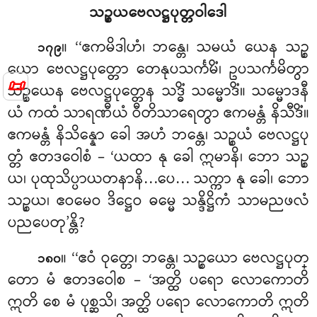
သဉ္စယဗေလဋ္ဌပုတ္တဝါဒေါ
။ ‘‘ဧကမိဒါဟံ၊ ဘန္တေ၊ သမယံ ယေန သဉ္စ
၁၇၉
ယော ဗေလဋ္ဌပုတ္တော တေနုပသင်္ကမိံ၊ ဥပသင်္ကမိတွာ
📜
သဉ္စယေန ဗေလဋ္ဌပုတ္တေန သဒ္ဓိံ သမ္မောဒိံ။ သမ္မောဒနီ
ယံ ကထံ သာရဏီယံ ဝီတိသာရေတွာ ဧကမန္တံ နိသီဒိံ။
ဧကမန္တံ နိသိန္နော ခေါ အဟံ ဘန္တေ၊ သဉ္စယံ ဗေလဋ္ဌပု
တ္တံ ဧတဒဝေါစံ – ‘ယထာ နု ခေါ ဣမာနိ၊ ဘော သဉ္စ
ယ၊ ပုထုသိပ္ပာယတနာနိ…ပေ… သက္ကာ နု ခေါ၊ ဘော
သဉ္စယ၊ ဧဝမေဝ ဒိဋ္ဌေဝ ဓမ္မေ သန္ဒိဋ္ဌိကံ သာမညဖလံ
ပညပေတု’န္တိ?
။ ‘‘ဧဝံ ဝုတ္တေ၊ ဘန္တေ၊ သဉ္စယော ဗေလဋ္ဌပုတ္
၁၈၀
တော မံ ဧတဒဝေါစ – ‘အတ္ထိ ပရော လောကောတိ
ဣတိ စေ မံ ပုစ္ဆသိ၊ အတ္ထိ ပရော လောကောတိ ဣတိ