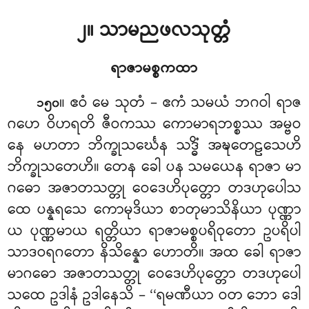
၂။ သာမညဖလသုတ္တံ
ရာဇာမစ္စကထာ
။ ဧဝံ
မေ သုတံ – ဧကံ သမယံ ဘဂဝါ ရာဇ
၁၅၀
ဂဟေ ဝိဟရတိ ဇီဝကဿ ကောမာရဘစ္စဿ အမ္ဗဝ
နေ မဟတာ ဘိက္ခုသင်္ဃေန သဒ္ဓိံ အဍ္ဎတေဠသေဟိ
ဘိက္ခုသတေဟိ။ တေန ခေါ ပန သမယေန ရာဇာ မာ
ဂဓော အဇာတသတ္တု ဝေဒေဟိပုတ္တော တဒဟုပေါသ
ထေ ပန္နရသေ ကောမုဒိယာ စာတုမာသိနိယာ ပုဏ္ဏာ
ယ ပုဏ္ဏမာယ ရတ္တိယာ ရာဇာမစ္စပရိဝုတော ဥပရိပါ
သာဒဝရဂတော နိသိန္နော ဟောတိ။ အထ ခေါ ရာဇာ
မာဂဓော အဇာတသတ္တု ဝေဒေဟိပုတ္တော တဒဟုပေါ
သထေ ဥဒါနံ ဥဒါနေသိ – ‘‘ရမဏီယာ ဝတ ဘော ဒေါ