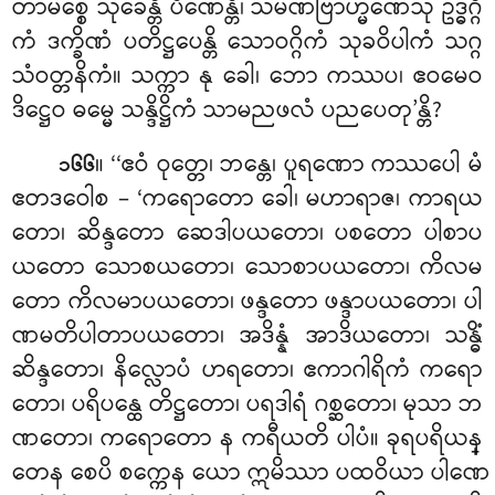
တာမစ္စေ သုခေန္တိ ပီဏေန္တိ၊ သမဏဗြာဟ္မဏေသု ဥဒ္ဓဂ္ဂိ
ကံ ဒက္ခိဏံ ပတိဋ္ဌပေန္တိ သောဝဂ္ဂိကံ သုခဝိပါကံ သဂ္ဂ
သံဝတ္တနိကံ။ သက္ကာ နု ခေါ၊ ဘော ကဿပ၊ ဧဝမေဝ
ဒိဋ္ဌေဝ ဓမ္မေ သန္ဒိဋ္ဌိကံ သာမညဖလံ
ပညပေတု’န္တိ?
။ ‘‘ဧဝံ ဝုတ္တေ၊ ဘန္တေ၊ ပူရဏော ကဿပေါ မံ
၁၆၆
ဧတဒဝေါစ – ‘ကရောတော ခေါ၊ မဟာရာဇ၊ ကာရယ
တော၊ ဆိန္ဒတော ဆေဒါပယတော၊ ပစတော ပါစာပ
ယတော သောစယတော၊ သောစာပယတော၊ ကိလမ
တော ကိလမာပယတော၊ ဖန္ဒတော ဖန္ဒာပယတော၊ ပါ
ဏမတိပါတာပယတော၊ အဒိန္နံ အာဒိယတော၊ သန္ဓိံ
ဆိန္ဒတော၊ နိလ္လောပံ ဟရတော၊ ဧကာဂါရိကံ ကရော
တော၊ ပရိပန္ထေ တိဋ္ဌတော၊ ပရဒါရံ ဂစ္ဆတော၊ မုသာ ဘ
ဏတော၊ ကရောတော န ကရီယတိ ပါပံ။ ခုရပရိယန္
တေန စေပိ စက္ကေန ယော ဣမိဿာ ပထဝိယာ ပါဏေ