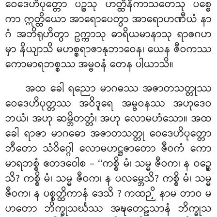
ဝေဒေဟိပုတ္တော ပဉ္စသု ဟတ္ထိနိကာသတေသု ပစ္စေ
ကာ ဣတ္ထိယော အာရောပေတွာ အာရောဟဏီယံ နာ
ဂံ အဘိရုဟိတွာ ဥက္ကာသု ဓာရိယမာနာသု ရာဇဂဟ
မှာ နိယျာသိ မဟစ္စရာဇာနုဘာဝေန၊ ယေန ဇီဝကဿ
ကောမာရဘစ္စဿ အမ္ဗဝနံ တေန ပါယာသိ။
အထ ခေါ ရညော မာဂဓဿ အဇာတသတ္တုဿ
ဝေဒေဟိပုတ္တဿ အဝိဒူရေ အမ္ဗဝနဿ အဟုဒေဝ
ဘယံ၊ အဟု ဆမ္ဘိတတ္တံ၊ အဟု လောမဟံသော။ အထ
ခေါ ရာဇာ မာဂဓော အဇာတသတ္တု
ဝေဒေဟိပုတ္တော
ဘီတော သံဝိဂ္ဂေါ လောမဟဋ္ဌဇာတော
ဇီဝကံ ကော
မာရဘစ္စံ ဧတဒဝေါစ – ‘‘ကစ္စိ မံ၊ သမ္မ ဇီဝက၊ န ဝဉ္စေ
သိ? ကစ္စိ မံ၊ သမ္မ ဇီဝက၊ န ပလမ္ဘေသိ? ကစ္စိ မံ၊ သမ္မ
ဇီဝက၊ န ပစ္စတ္ထိကာနံ ဒေသိ
? ကထဉှိ နာမ တာဝ မ
ဟတော ဘိက္ခုသင်္ဃဿ အဍ္ဎတေဠသာနံ ဘိက္ခုသ