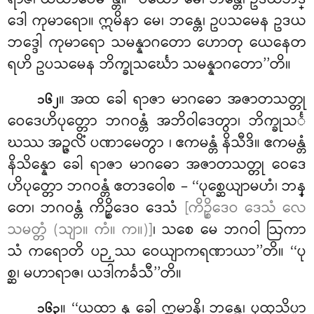
ရာဇ၊ ယထာပေမ’’န္တိ။ ‘‘ပိယော မေ၊ ဘန္တေ၊ ဥဒယဘဒ္
ဒေါ ကုမာရော။ ဣမိနာ မေ၊ ဘန္တေ၊ ဥပသမေန ဥဒယ
ဘဒ္ဒေါ ကုမာရော သမန္နာဂတော ဟောတု ယေနေတ
ရဟိ ဥပသမေန ဘိက္ခုသင်္ဃော သမန္နာဂတော’’တိ။
။ အထ
ခေါ ရာဇာ မာဂဓော အဇာတသတ္တု
၁၆၂
ဝေဒေဟိပုတ္တော ဘဂဝန္တံ အဘိဝါဒေတွာ၊ ဘိက္ခုသင်္
ဃဿ အဉ္ဇလိံ ပဏာမေတွာ
၊ ဧကမန္တံ နိသီဒိ။ ဧကမန္တံ
နိသိန္နော ခေါ ရာဇာ မာဂဓော အဇာတသတ္တု ဝေဒေ
ဟိပုတ္တော ဘဂဝန္တံ ဧတဒဝေါစ – ‘‘ပုစ္ဆေယျာမဟံ၊ ဘန္
တေ၊ ဘဂဝန္တံ ကိဉ္စိဒေဝ ဒေသံ
[ကိဉ္စိဒေဝ ဒေသံ လေ
သမတ္တံ (သျာ။ ကံ။ က။)]
၊ သစေ မေ ဘဂဝါ ဩကာ
သံ ကရောတိ ပဉှဿ ဝေယျာကရဏာယာ’’တိ။ ‘‘ပု
စ္ဆ၊ မဟာရာဇ၊ ယဒါကင်္ခသီ’’တိ။
။ ‘‘ယထာ နု ခေါ ဣမာနိ၊ ဘန္တေ၊ ပုထုသိပ္ပာ
၁၆၃