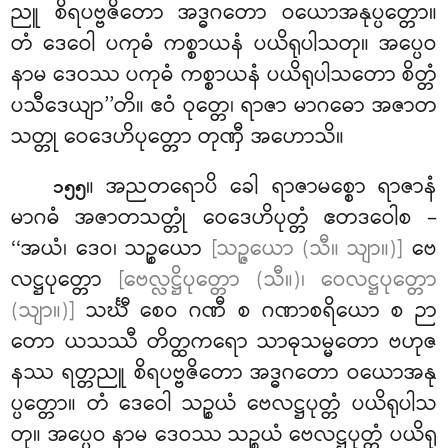
ညူ စိရပဗ္ဗဇိတော အဒ္ဓဂတော ဝယောအနုပ္ပတ္တော။
တံ ဒေဝေါ ပကုဓံ ကစ္စာယနံ ပယိရုပါသတု။ အပ္ပေဝ
နာမ ဒေဝဿ ပကုဓံ ကစ္စာယနံ ပယိရုပါသတော စိတ္တံ
ပသီဒေယျာ’’တိ။ ဧဝံ ဝုတ္တေ၊ ရာဇာ မာဂဓော အဇာတ
သတ္တု ဝေဒေဟိပုတ္တော တုဏှီ အဟောသိ။
။ အညတရောပိ ခေါ ရာဇာမစ္စော ရာဇာနံ
၁၅၅
မာဂဓံ အဇာတသတ္တုံ
ဝေဒေဟိပုတ္တံ ဧတဒဝေါစ –
‘‘အယံ၊ ဒေဝ၊ သဉ္စယော
[သဉ္ဇယော (သီ။ သျာ။)]
ဗေ
လဋ္ဌပုတ္တော
[ဗေလ္လဋ္ဌိပုတ္တော (သီ။)၊ ဝေလဋ္ဌပုတ္တော
(သျာ။)]
သင်္ဃီ စေဝ ဂဏီ စ ဂဏာစရိယော စ ဉာ
တော ယသဿီ တိတ္ထကရော သာဓုသမ္မတော ဗဟုဇ
နဿ ရတ္တညူ စိရပဗ္ဗဇိတော အဒ္ဓဂတော ဝယောအနု
ပ္ပတ္တော။ တံ ဒေဝေါ သဉ္စယံ ဗေလဋ္ဌပုတ္တံ ပယိရုပါသ
တု။ အပ္ပေဝ နာမ ဒေဝဿ သဉ္စယံ ဗေလဋ္ဌပုတ္တံ ပယိရု