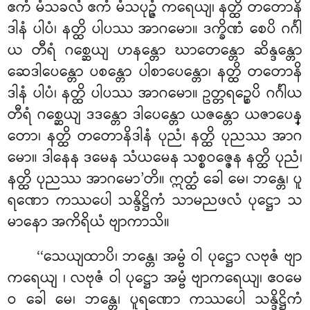
ဧကံ မံသခလံ ဧကံ မံသပုဉ္ဇံ ကရေယျ၊ နတ္ထိ တတောနိ
ဒါနံ ပါပံ၊ နတ္ထိ ပါပဿ အာဂမော။ ဒက္ခိဏံ စေပိ
ဂင်္ဂါ
ယ တီရံ ဂစ္ဆေယျ ဟနန္တော ဃာတေန္တော ဆိန္ဒန္တော
ဆေဒါပေန္တော ပစန္တော ပါစာပေန္တော၊ နတ္ထိ တတောနိ
ဒါနံ ပါပံ၊ နတ္ထိ ပါပဿ အာဂမော။ ဥတ္တရဉ္စေပိ ဂင်္ဂါယ
တီရံ ဂစ္ဆေယျ ဒဒန္တော ဒါပေန္တော ယဇန္တော ယဇာပေန္
တော၊ နတ္ထိ တတောနိဒါနံ ပုညံ၊ နတ္ထိ ပုညဿ အာဂ
မော။ ဒါနေန
ဒမေန သံယမေန သစ္စဝဇ္ဇေန နတ္ထိ ပုညံ၊
နတ္ထိ ပုညဿ အာဂမော’တိ။ ဣတ္ထံ ခေါ မေ၊ ဘန္တေ၊ ပူ
ရဏော ကဿပေါ သန္ဒိဋ္ဌိကံ သာမညဖလံ ပုဋ္ဌော သ
မာနော အကိရိယံ ဗျာကာသိ။
‘‘သေယျထာပိ၊ ဘန္တေ၊ အမ္ဗံ ဝါ ပုဋ္ဌော လဗုဇံ ဗျာ
ကရေယျ
၊ လဗုဇံ ဝါ ပုဋ္ဌော အမ္ဗံ ဗျာကရေယျ၊ ဧဝမေ
ဝ ခေါ မေ၊ ဘန္တေ၊ ပူရဏော ကဿပေါ သန္ဒိဋ္ဌိကံ