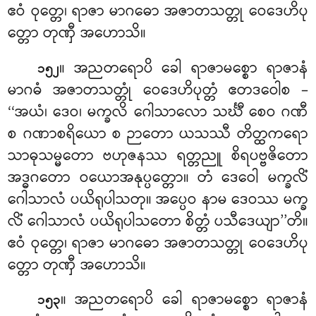
ဧဝံ ဝုတ္တေ၊ ရာဇာ မာဂဓော အဇာတသတ္တု ဝေဒေဟိပု
တ္တော တုဏှီ အဟောသိ။
။ အညတရောပိ ခေါ ရာဇာမစ္စော
ရာဇာနံ
၁၅၂
မာဂဓံ အဇာတသတ္တုံ ဝေဒေဟိပုတ္တံ ဧတဒဝေါစ –
‘‘အယံ၊ ဒေဝ၊ မက္ခလိ
ဂေါသာလော သင်္ဃီ စေဝ ဂဏီ
စ ဂဏာစရိယော စ ဉာတော ယသဿီ တိတ္ထကရော
သာဓုသမ္မတော ဗဟုဇနဿ ရတ္တညူ စိရပဗ္ဗဇိတော
အဒ္ဓဂတော ဝယောအနုပ္ပတ္တော။ တံ ဒေဝေါ မက္ခလိံ
ဂေါသာလံ ပယိရုပါသတု။ အပ္ပေဝ နာမ ဒေဝဿ မက္ခ
လိံ ဂေါသာလံ ပယိရုပါသတော
စိတ္တံ ပသီဒေယျာ’’တိ။
ဧဝံ ဝုတ္တေ၊ ရာဇာ မာဂဓော အဇာတသတ္တု ဝေဒေဟိပု
တ္တော တုဏှီ အဟောသိ။
။ အညတရောပိ
ခေါ ရာဇာမစ္စော ရာဇာနံ
၁၅၃