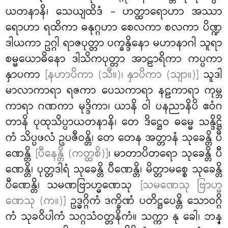
ယတနာနိ၊ သေယျထိဒံ – ဟတ္ထာရောဟာ အဿာ
ရောဟာ ရထိကာ ဓနုဂ္ဂဟာ စေလကာ စလကာ ပိဏ္ဍ
ဒါယကာ ဥဂ္ဂါ ရာဇပုတ္တာ ပက္ခန္ဒိနော မဟာနာဂါ သူရာ
စမ္မယောဓိနော ဒါသိကပုတ္တာ အာဠာရိကာ ကပ္ပကာ
နှာပကာ
[နဟာပိကာ (သီ။)၊ နှာပိကာ (သျာ။)]
သူဒါ
မာလာကာရာ ရဇကာ ပေသကာရာ နဠကာရာ ကုမ္ဘ
ကာရာ ဂဏကာ မုဒ္ဒိကာ၊ ယာနိ ဝါ ပနညာနိပိ ဧဝံဂ
တာနိ ပုထုသိပ္ပာယတနာနိ၊ တေ ဒိဋ္ဌေဝ ဓမ္မေ သန္ဒိဋ္ဌိ
ကံ သိပ္ပဖလံ ဥပဇီဝန္တိ၊ တေ တေန အတ္တာနံ သုခေန္တိ
ပီ
ဏေန္တိ
[ပီနေန္တိ (ကတ္ထစိ)]
၊ မာတာပိတရော သုခေန္တိ ပီ
ဏေန္တိ၊ ပုတ္တဒါရံ သုခေန္တိ ပီဏေန္တိ၊ မိတ္တာမစ္စေ သုခေန္တိ
ပီဏေန္တိ၊ သမဏဗြာဟ္မဏေသု
[သမဏေသု ဗြာဟ္မ
ဏေသု (က။)]
ဥဒ္ဓဂ္ဂိကံ ဒက္ခိဏံ ပတိဋ္ဌပေန္တိ သောဝဂ္ဂိ
ကံ သုခဝိပါကံ သဂ္ဂသံဝတ္တနိကံ။ သက္ကာ နု ခေါ၊ ဘန္