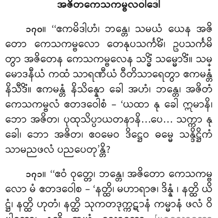
အဇိတကေသကမ္ဗလဝါဒေါ
။ ‘‘ဧကမိဒါဟံ၊ ဘန္တေ၊ သမယံ ယေန အဇိ
၁၇၀
တော ကေသကမ္ဗလော တေနုပသင်္ကမိံ၊ ဥပသင်္ကမိ
တွာ အဇိတေန ကေသကမ္ဗလေန သဒ္ဓိံ သမ္မောဒိံ။ သမ္
မောဒနီယံ ကထံ သာရဏီယံ ဝီတိသာရေတွာ ဧကမန္တံ
နိသီဒိံ။ ဧကမန္တံ နိသိန္နော ခေါ အဟံ၊ ဘန္တေ၊ အဇိတံ
ကေသကမ္ဗလံ ဧတဒဝေါစံ – ‘ယထာ နု ခေါ ဣမာနိ၊
ဘော အဇိတ၊ ပုထုသိပ္ပာယတနာနိ…ပေ… သက္ကာ နု
ခေါ၊ ဘော အဇိတ၊ ဧဝမေဝ ဒိဋ္ဌေဝ ဓမ္မေ သန္ဒိဋ္ဌိကံ
သာမညဖလံ ပညပေတု’န္တိ?
။ ‘‘ဧဝံ
ဝုတ္တေ၊ ဘန္တေ၊ အဇိတော ကေသကမ္ဗ
၁၇၁
လော မံ ဧတဒဝေါစ – ‘နတ္ထိ၊ မဟာရာဇ၊ ဒိန္နံ
၊ နတ္ထိ ယိ
ဋ္ဌံ၊ နတ္ထိ ဟုတံ၊ နတ္ထိ သုကတဒုက္ကဋာနံ ကမ္မာနံ ဖလံ ဝိ