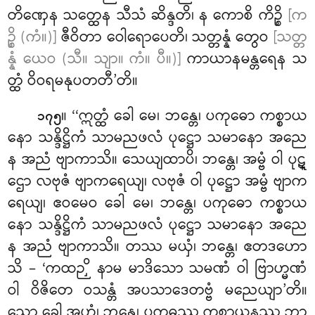
တိဏှေန သတ္ထေန သီသံ ဆိန္ဒတိ၊ န ကောစိ ကိဉ္စိ
[က
ဉ္စိ (ကံ။)]
ဇီဝိတာ ဝေါရောပေတိ၊ သတ္တန္နံ တွေဝ
[သတ္တ
န္နံ ယေဝ (သီ။ သျာ။ ကံ။ ပီ။)]
ကာယာနမန္တရေန သ
တ္ထံ ဝိဝရမနုပတတီ’တိ။
။ ‘‘ဣတ္ထံ
ခေါ မေ၊ ဘန္တေ၊ ပကုဓော ကစ္စာယ
၁၇၅
နော သန္ဒိဋ္ဌိကံ သာမညဖလံ ပုဋ္ဌော သမာနော အညေ
န အညံ ဗျာကာသိ။ သေယျထာပိ၊ ဘန္တေ၊ အမ္ဗံ ဝါ ပုဋ္
ဌော လဗုဇံ ဗျာကရေယျ၊ လဗုဇံ ဝါ ပုဋ္ဌော အမ္ဗံ ဗျာက
ရေယျ၊ ဧဝမေဝ ခေါ မေ၊ ဘန္တေ၊ ပကုဓော ကစ္စာယ
နော သန္ဒိဋ္ဌိကံ သာမညဖလံ ပုဋ္ဌော သမာနော အညေ
န အညံ ဗျာကာသိ။ တဿ မယှံ၊ ဘန္တေ၊ ဧတဒဟော
သိ – ‘ကထဉှိ နာမ မာဒိသော သမဏံ ဝါ ဗြာဟ္မဏံ
ဝါ ဝိဇိတေ ဝသန္တံ အပသာဒေတဗ္ဗံ မညေယျာ’တိ။
သော ခေါ အဟံ၊ ဘန္တေ၊ ပကုဓဿ ကစ္စာယနဿ ဘာ