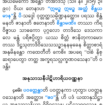
အယမေကော အန္တော’’တိအာဒီသု (သံ။ နိ။ ၂။၁၅၊ ၃။
၉၀) ဝိယ၊ တေနာဟ
‘‘ဣမဉ္စ ဣမဉ္စ အတ္ထံ စိန္တယ
မာန’’
န္တိ
ပိ
-သဒ္ဒေါ ဝုတ္တတ္ထသမ္ပိဏ္ဍနတ္ထော။ ပရဿ စိန္တံ
မနတိ ဇာနာတိ ဧတေနာတိ
စိန္တာမဏိ။
တဿာ ကိရ
ဝိဇ္ဇာယ သာဓကော ပုဂ္ဂလော တာဒိသေ ဒေသကာ
လေ မန္တံ ပရိဇပ္ပိတွာ ယဿ စိတ္တံ ဇာနိတုကာမော၊
တဿ ဒိဋ္ဌသုတာဒိဝိသေသသဉ္ဇာနနမုခေန စိတ္တာစာရံ
အနုမိနန္တော ကထေတီတိ ကေစိ။ အပရေ ‘‘ဝါစံ နိစ္
ဆရာပေတွာ တတ္ထ အက္ခရသလ္လက္ခဏဝသေနာ’’တိ ဝ
ဒန္တိ။
အနုသာသနီပါဋိဟာရိယဝဏ္ဏနာ
။
ပဝတ္တေန္တာ
တိ ပဝတ္တနကာ ဟုတွာ၊ ပဝတ္တန
၄၈၆
ဝသေနာတိ အတ္ထော။
‘‘ဧဝ’’
န္တိ ဟိ ပဒံ ယထာနုသိဋ္ဌာ
ယ
အနုသာသနိယာ ဝိဓိဝသေန၊ ပဋိသေဓဝသေန စ