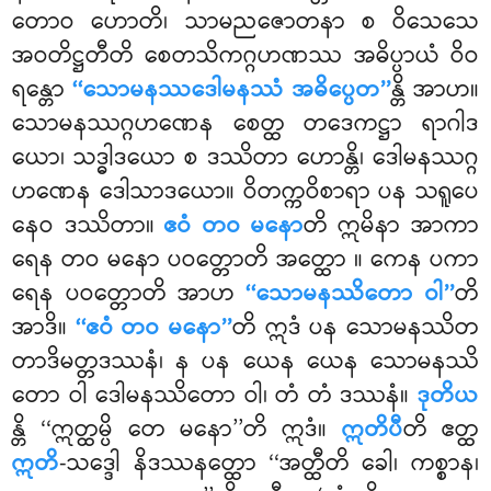
တောဝ ဟောတိ၊ သာမညဇောတနာ စ ဝိသေသေ
အဝတိဋ္ဌတီတိ စေတသိကဂ္ဂဟဏဿ အဓိပ္ပာယံ ဝိဝ
ရန္တော
‘‘သောမနဿဒေါမနဿံ အဓိပ္ပေတ’’
န္တိ အာဟ။
သောမနဿဂ္ဂဟဏေန စေတ္ထ တဒေကဋ္ဌာ ရာဂါဒ
ယော၊ သဒ္ဓါဒယော စ ဒဿိတာ ဟောန္တိ၊ ဒေါမနဿဂ္ဂ
ဟဏေန ဒေါသာဒယော။ ဝိတက္ကဝိစာရာ ပန သရူပေ
နေဝ ဒဿိတာ။
ဧဝံ တဝ မနော
တိ ဣမိနာ အာကာ
ရေန တဝ မနော ပဝတ္တောတိ အတ္ထော
။ ကေန ပကာ
ရေန ပဝတ္တောတိ အာဟ
‘‘သောမနဿိတော ဝါ’’
တိ
အာဒိ။
‘‘ဧဝံ တဝ မနော’’
တိ ဣဒံ ပန သောမနဿိတ
တာဒိမတ္တဒဿနံ၊ န ပန ယေန ယေန သောမနဿိ
တော ဝါ ဒေါမနဿိတော ဝါ၊ တံ တံ ဒဿနံ။
ဒုတိယ
န္တိ ‘‘ဣတ္ထမ္ပိ တေ မနော’’တိ ဣဒံ။
ဣတိပီ
တိ ဧတ္ထ
ဣတိ
-သဒ္ဒေါ နိဒဿနတ္ထော ‘‘အတ္ထီတိ ခေါ၊ ကစ္စာန၊