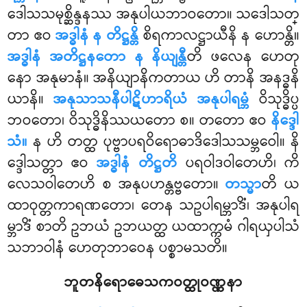
ဒေါသသမုစ္ဆိန္ဒနဿ အနုပါယဘာဝတော။ သဒေါသတ္
တာ ဧဝ
အဒ္ဓါနံ န တိဋ္ဌန္တိ
စိရကာလဋ္ဌာယီနိ န ဟောန္တိ။
အဒ္ဓါနံ အတိဋ္ဌနတော န နိယျန္တီ
တိ ဖလေန ဟေတု
နော အနုမာနံ။ အနိယျာနိကတာယ ဟိ တာနိ အနဒ္ဓနိ
ယာနိ။
အနုသာသနီပါဋိဟာရိယံ အနုပါရမ္ဘံ
ဝိသုဒ္ဓိပ္ပ
ဘဝတော၊ ဝိသုဒ္ဓိနိဿယတော
စ။ တတော ဧဝ
နိဒ္ဒေါ
သံ။
န ဟိ တတ္ထ ပုဗ္ဗာပရဝိရောဓာဒိဒေါသသမ္ဘဝေါ။ နိ
ဒ္ဒေါသတ္တာ ဧဝ
အဒ္ဓါနံ တိဋ္ဌတိ
ပရဝါဒဝါတေဟိ၊ ကိ
လေသဝါတေဟိ စ အနုပဟန္တဗ္ဗတော။
တသ္မာ
တိ ယ
ထာဝုတ္တကာရဏတော၊ တေန သဥပါရမ္ဘာဒိံ၊ အနုပါရ
မ္ဘာဒိံ စာတိ ဥဘယံ ဥဘယတ္ထ ယထာက္ကမံ ဂါရယှပါသံ
သဘာဝါနံ ဟေတုဘာဝေန ပစ္စာမသတိ။
ဘူတနိရောဓေသကဝတ္ထုဝဏ္ဏနာ