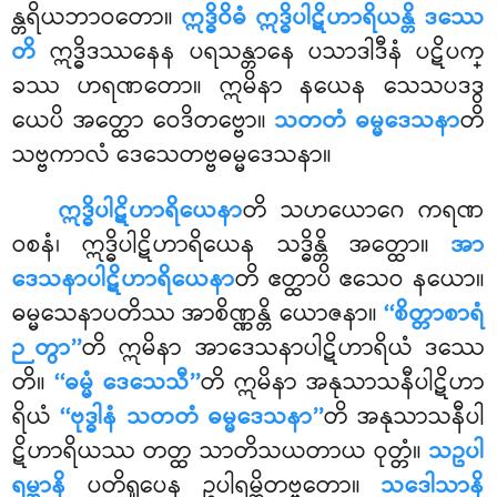
န္တရိယဘာဝတော။
ဣဒ္ဓိဝိဓံ ဣဒ္ဓိပါဋိဟာရိယန္တိ ဒဿေ
တိ
ဣဒ္ဓိဒဿနေန ပရသန္တာနေ ပသာဒါဒီနံ ပဋိပက္
ခဿ ဟရဏတော။ ဣမိနာ နယေန သေသပဒဒွ
ယေပိ အတ္ထော ဝေဒိတဗ္ဗော။
သတတံ ဓမ္မဒေသနာ
တိ
သဗ္ဗကာလံ ဒေသေတဗ္ဗဓမ္မဒေသနာ။
ဣဒ္ဓိပါဋိဟာရိယေနာ
တိ သဟယောဂေ ကရဏ
ဝစနံ၊ ဣဒ္ဓိပါဋိဟာရိယေန သဒ္ဓိန္တိ အတ္ထော။
အာ
ဒေသနာပါဋိဟာရိယေနာ
တိ ဧတ္ထာပိ ဧသေဝ နယော။
ဓမ္မသေနာပတိဿ အာစိဏ္ဏန္တိ ယောဇနာ။
‘‘စိတ္တာစာရံ
ဉတွာ’’
တိ ဣမိနာ အာဒေသနာပါဋိဟာရိယံ ဒဿေ
တိ။
‘‘ဓမ္မံ ဒေသေသီ’’
တိ ဣမိနာ အနုသာသနီပါဋိဟာ
ရိယံ
‘‘ဗုဒ္ဓါနံ သတတံ ဓမ္မဒေသနာ’’
တိ အနုသာသနီပါ
ဋိဟာရိယဿ တတ္ထ သာတိသယတာယ ဝုတ္တံ။
သဥပါ
ရမ္ဘာနိ
ပတိရူပေန ဥပါရမ္ဘိတဗ္ဗတော။
သဒေါသာနိ