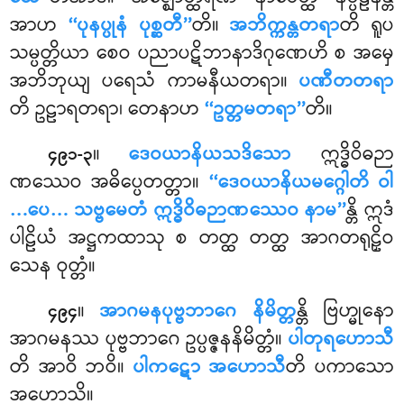
အာဟ
‘‘ပုနပ္ပုနံ ပုစ္ဆတီ’’
တိ။
အဘိက္ကန္တတရာ
တိ ရူပ
သမ္ပတ္တိယာ စေဝ ပညာပဋိဘာနာဒိဂုဏေဟိ စ အမှေ
အဘိဘုယျ ပရေသံ ကာမနီယတရာ။
ပဏီတတရာ
တိ ဥဠာရတရာ၊ တေနာဟ
‘‘ဥတ္တမတရာ’’
တိ။
။
ဒေဝယာနိယသဒိသော
ဣဒ္ဓိဝိဓဉာ
၄၉၁-၃
ဏဿေဝ အဓိပ္ပေတတ္တာ။
‘‘ဒေဝယာနိယမဂ္ဂေါတိ ဝါ
…ပေ… သဗ္ဗမေတံ ဣဒ္ဓိဝိဓဉာဏဿေဝ နာမ’’
န္တိ ဣဒံ
ပါဠိယံ အဋ္ဌကထာသု စ တတ္ထ တတ္ထ အာဂတရုဠှိဝ
သေန ဝုတ္တံ။
။
အာဂမနပုဗ္ဗဘာဂေ နိမိတ္တ
န္တိ ဗြဟ္မုနော
၄၉၄
အာဂမနဿ ပုဗ္ဗဘာဂေ ဥပ္ပဇ္ဇနနိမိတ္တံ။
ပါတုရဟောသီ
တိ အာဝိ ဘဝိ။
ပါကဋော အဟောသီ
တိ ပကာသော
အဟောသိ။