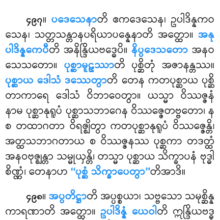
။
ပဒေသေနာ
တိ ဧကဒေသေန၊ ဥပါဒိန္နကဝ
၄၉၇
သေန၊ သတ္တသန္တာနပရိယာပန္နေနာတိ အတ္ထော။
အနု
ပါဒိန္နကေပီ
တိ အနိန္ဒြိယဗဒ္ဓေပိ။
နိပ္ပဒေသတော
အနဝ
သေသတော။
ပုစ္ဆာမူဠှဿာ
တိ ပုစ္ဆိတုံ အဇာနန္တဿ။
ပုစ္ဆာယ ဒေါသံ ဒဿေတွာ
တိ တေန ကတပုစ္ဆာယ ပုစ္ဆိ
တာကာရေ ဒေါသံ ဝိဘာဝေတွာ။ ယသ္မာ ဝိဿဇ္ဇနံ
နာမ ပုစ္ဆာနုရူပံ ပုစ္ဆာသဘာဂေန ဝိဿဇ္ဇေတဗ္ဗတော၊ န
စ တထာဂတာ ဝိရဇ္ဈိတွာ ကတပုစ္ဆာနုရူပံ ဝိဿဇ္ဇေန္တိ၊
အတ္ထသဘာဂတာယ စ ဝိဿဇ္ဇနဿ ပုစ္ဆကာ တဒတ္ထံ
အနဝဗုဇ္ဈန္တာ သမ္မုယှန္တိ၊ တသ္မာ ပုစ္ဆာယ သိက္ခာပနံ ဗုဒ္ဓါ
စိဏ္ဏံ၊ တေနာဟ
‘‘ပုစ္ဆံ သိက္ခာပေတွာ’’
တိအာဒိ။
။
အပ္ပတိဋ္ဌာ
တိ အပ္ပစ္စယာ၊ သဗ္ဗသော သမုစ္ဆိန္န
၄၉၈
ကာရဏာတိ အတ္ထော။
ဥပါဒိန္နံ ယေဝါ
တိ ဣန္ဒြိယဗဒ္ဓ