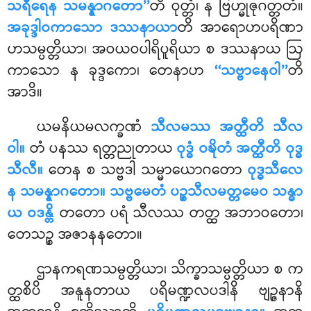
သရီရေန သမန္နာဂတော’’
တိ ဝုတ္တံ၊ န ဗြဟ္မုဇုဂတ္တတံ။
အခုဒ္ဒါဝကာသော ဒဿနာယာ
တိ အာရောဟပရိဏာ
ဟသမ္ပတ္တိယာ၊ အဝယဝပါရိပူရိယာ စ ဒဿနာယ ဩ
ကာသော န ခုဒ္ဒကော၊ တေနာဟ
‘‘သဗ္ဗာနေဝါ’’
တိ
အာဒိ။
ယမနိယမလက္ခဏံ
သီလမဿ အတ္ထီတိ သီလ
ဝါ။
တံ ပနဿ ရတ္တညုတာယ
ဝုဒ္ဓံ ဝဍ္ဎိတံ အတ္ထီတိ ဝုဒ္ဓ
သီလီ။
တေန စ သဗ္ဗဒါ သမ္မာယောဂတော
ဝုဒ္ဓသီလေ
န သမန္နာဂတော။ သဗ္ဗမေတံ ပဉ္စသီလမတ္တမေဝ သန္ဓာ
ယ ဝဒန္တိ
တတော ပရံ သီလဿ တတ္ထ အဘာဝတော၊
တေသဉ္စ အဇာနနတော။
ဌာနကရဏသမ္ပတ္တိယာ၊ သိက္ခာသမ္ပတ္တိယာ စ က
တ္ထစိပိ အနူနတာယ ပရိမဏ္ဍလပဒါနိ ဗျဉ္ဇနာနိ