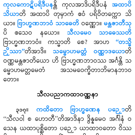
ကုလကောဋိပရိဒီပန
န္တိ ကုလအာဒိပရိဒီပနံ
အထာပိ
သိယာ
တိ အထာပိ တုမှာကံ ဧဝံ ပရိဝိတက္ကော သိ
ယာ။
ဗြာဟ္မဏဘာဝံ သာဓေတိ
ဝဏ္ဏော။
မန္တဇာတီသု
ပိ ဧသေဝ နယော။
သီလမေဝ သာဓေဿတိ
ဗြာဟ္မဏဘာဝံ။ ကသ္မာတိ စေ? အာဟ
‘‘တသ္မိ
ဉှိဿာ’’
တိအာဒိ။
သမ္မောဟမတ္တံ ဝဏ္ဏာဒယော
တိ
ဝဏ္ဏမန္တဇာတိယော ဟိ ဗြာဟ္မဏဘာဝဿ အင်္ဂန္တိ သ
မ္မောဟမတ္တမေတံ အသမဝေက္ခိတာဘိမာနဘာဝ
တော။
သီလပညာကထာဝဏ္ဏနာ
။
ကထိတော ဗြာဟ္မဏေန ပဉှော
တိ
၃၁၇
‘‘သီလဝါ စ ဟောတီ’’တိအာဒိနာ ဒွိန္နမေဝ အင်္ဂါနံ ဝ
သေန
ယထာပုစ္ဆိတော ပဉှော ယာထာဝတော ဝိဿ