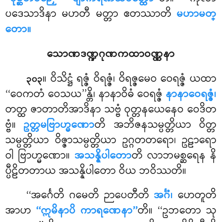
ပဒေသာဒိနာ မဟတီ မတ္တာ ဧတဿာတိ
မဟာမတ္
တော။
သောဏဒဏ္ဍဂုဏကထာဝဏ္ဏနာ
။ ဝိသိဋ္ဌံ ရဇ္ဇံ ဝိရဇ္ဇံ၊ ဝိရဇ္ဇမေဝ ဝေရဇ္ဇံ ယထာ
၃၀၃
‘‘ဝေကတံ ဝေသယ’’န္တိ၊ နာနာဝိဓံ ဝေရဇ္ဇံ
နာနာဝေရဇ္ဇံ၊
တတ္ထ ဇာတာတိအာဒိနာ သဗ္ဗံ ဝုတ္တနယေနေဝ ဝေဒိတ
ဗ္ဗံ။
ဥတ္တမဗြာဟ္မဏော
တိ
အဘိဇနသမ္ပတ္တိယာ ဝိတ္တ
သမ္ပတ္တိယာ ဝိဇ္ဇာသမ္ပတ္တိယာ ဥဂ္ဂတတရော၊ ဥဠာရော
ဝါ ဗြာဟ္မဏော။
အသန္နိပါတော
တိ လာဘမစ္ဆရေန နိ
ပ္ပီဠိတတာယ အသန္နိပါတော ဝိယ ဘဝိဿတိ။
‘‘အင်္ဂေတိ
ဂမေတိ ဉာပေတီတိ
အင်္ဂံ၊
ဟေတူတိ
အာဟ
‘‘ဣမိနာပိ ကာရဏေနာ’’
တိ။ ‘‘ဥဘတော သု