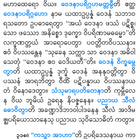
မဟာထေရော ဝိယ။
ဝေဒနာပရိဂ္ဂဟမတ္တမ္ပီ
တိ ဧတ္ထ
ဝေဒနာပရိဂ္ဂဟော
နာမ ယထာဥပ္ပန္နံ ဝေဒနံ သဘာဝ
ရသတော ဥပဓာရေတွာ ‘‘အယံ ဝေဒနာ ဖဿံ ပဋိစ္စ၊
သော ဖဿော အနိစ္စော ဒုက္ခော ဝိပရိဏာမဓမ္မော’’တိ
လက္ခဏတ္တယံ အာရောပေတွာ ပဝတ္တိတဝိပဿနာ။
ဧဝံ ဝိပဿန္တေန
‘‘သုခေန သက္ကာ သာ ဝေဒနာ အဓိဝါ
သေတုံ ‘‘ဝေဒနာ ဧဝ ဝေဒိယတီ’’တိ။
ဝေဒနံ ဝိက္ခမ္ဘေ
တွာ
တိ ယထာဥပ္ပန္နံ ဒုက္ခံ ဝေဒနံ အနနုဝတ္တိတွာ ဝိ
ပဿနံ အာရဘိတွာ ဝီထိံ ပဋိပန္နာယ ဝိပဿနာယ
တံ ဝိနောဒေတွာ။
သံသုမာရပတိတေနာ
တိ ကုမ္ဘီလေ
န ဝိယ ဘူမိယံ
ဥရေန နိပဇ္ဇနေန။
ပညာယ သီလံ
ဓောဝိတွာ
တိ အခဏ္ဍာဒိဘာဝါပါဒနေန သီလံ အာဒိမ
ဇ္ဈပရိယောသာနေသု ပညာယ သုဝိသောဓိတံ ကတွာ။
။
‘‘ကသ္မာ အာဟာ’’
တိ ဥပရိဒေသနာယ ကာ
၃၁၈