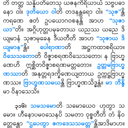
တိ တတ္ထ သန္နိပတိတေသု ယဇနကိရိယာယံ သဗ္ဗပဓာ
နော ဝါ။
ဒုတိယော ဝါ
တိ တဒနန္တရော ဝါ။
‘‘သုဇ’’
န္တိ
ကရဏေ ဧတံ ဥပယောဂဝစနန္တိ အာဟ
‘‘သုဇာ
ယာ’’
တိ။ အဂ္ဂိဟုတ္တပမုခတာယ ယညဿ ယညေ ဒိ
ယျမာနံ သုဇာမုခေန ဒီယတီတိ အာဟ
‘‘သုဇာယ ဒိ
ယျမာန’’
န္တိ။
ပေါရာဏာ
တိ အဋ္ဌကထာစရိယာ။
ဝိသေသတော
တိ ဝိဇ္ဇာစရဏဝိသေသတော၊ န ဗြာဟ္မ
ဏေဟိ ဣစ္ဆိတဝိဇ္ဇာစရဏမတ္တတော။
ဥတ္တမဗြာဟ္မ
ဏဿာ
တိ အနုတ္တရဒက္ခိဏေယျတာယ ဥက္ကဋ္ဌဗြာဟ္မ
ဏဿ။
ဗြာဟ္မဏသမယ
န္တိ ဗြာဟ္မဏသိဒ္ဓန္တံ။
မာ ဘိန္ဒိ
မာ ဝိနာသေသိ။
။
သမသမော
တိ
သမောယေဝ ဟုတွာ သ
၃၁၆
မော။ ဟီနောပမဝသေနပိ သမတာ ဝုစ္စတီတိ တံ နိဝ
တ္တေန္တော
‘‘ဌပေတွာ ဧကဒေသသမတ္တ’’
န္တိအာဒိမာဟ။