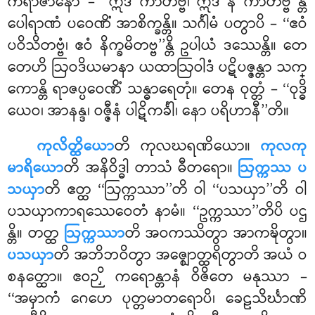
ကရာဇာနော – ‘‘ဣဒံ ကာတဗ္ဗံ၊ ဣဒံ န ကာတဗ္ဗ’’န္တိ
ပေါရာဏံ ပဝေဏိံ အာစိက္ခန္တိ။ သင်္ဂါမံ ပတွာပိ – ‘‘ဧဝံ
ပဝိသိတဗ္ဗံ၊ ဧဝံ နိက္ခမိတဗ္ဗ’’န္တိ ဥပါယံ ဒဿေန္တိ။ တေ
တေဟိ ဩဝဒိယမာနာ ယထာဩဝါဒံ ပဋိပဇ္ဇန္တာ သက္
ကောန္တိ ရာဇပ္ပဝေဏိံ သန္ဓာရေတုံ။ တေန ဝုတ္တံ – ‘‘ဝုဒ္ဓိ
ယေဝ၊ အာနန္ဒ၊ ဝဇ္ဇီနံ ပါဋိကင်္ခါ၊ နော ပရိဟာနီ’’တိ။
ကုလိတ္ထိယော
တိ
ကုလဃရဏိယော။
ကုလကု
မာရိယော
တိ အနိဝိဒ္ဓါ တာသံ ဓီတရော။
ဩက္ကဿ ပ
သယှာ
တိ ဧတ္ထ ‘‘ဩက္ကဿာ’’တိ ဝါ ‘‘ပသယှာ’’တိ ဝါ
ပသယှာကာရဿေဝေတံ နာမံ။ ‘‘ဥက္ကဿာ’’တိပိ ပဌ
န္တိ။ တတ္ထ
ဩက္ကဿာ
တိ အဝကဿိတွာ အာကဍ္ဎိတွာ။
ပသယှာ
တိ အဘိဘဝိတွာ အဇ္ဈောတ္ထရိတွာတိ အယံ ဝ
စနတ္ထော။ ဧဝဉှိ ကရောန္တာနံ ဝိဇိတေ မနုဿာ –
‘‘အမှာကံ ဂေဟေ ပုတ္တမာတရောပိ၊ ခေဠသိင်္ဃာဏိ