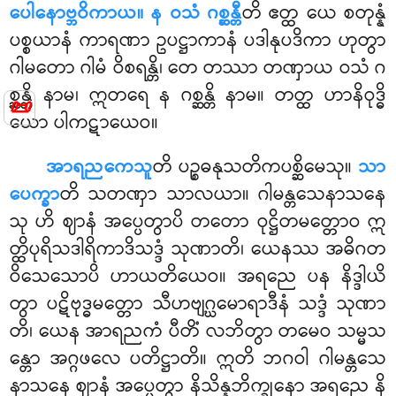
ပေါနောဗ္ဘဝိကာယ။ န ဝသံ ဂစ္ဆန္တီ
တိ ဧတ္ထ ယေ စတုန္နံ
ပစ္စယာနံ ကာရဏာ ဥပဋ္ဌာကာနံ ပဒါနုပဒိကာ ဟုတွာ
ဂါမတော ဂါမံ ဝိစရန္တိ၊ တေ တဿာ တဏှာယ ဝသံ ဂ
စ္ဆန္တိ နာမ၊ ဣတရေ န ဂစ္ဆန္တိ
နာမ။ တတ္ထ ဟာနိဝုဒ္ဓိ
📜
ယော ပါကဋာယေဝ။
အာရညကေသူ
တိ ပဉ္စဓနုသတိကပစ္ဆိမေသု။
သာ
ပေက္ခာ
တိ သတဏှာ သာလယာ။ ဂါမန္တသေနာသနေ
သု ဟိ ဈာနံ အပ္ပေတွာပိ တတော ဝုဋ္ဌိတမတ္တောဝ ဣ
တ္ထိပုရိသဒါရိကာဒိသဒ္ဒံ သုဏာတိ၊ ယေနဿ အဓိဂတ
ဝိသေသောပိ ဟာယတိယေဝ။ အရညေ ပန နိဒ္ဒါယိ
တွာ ပဋိဗုဒ္ဓမတ္တော သီဟဗျဂ္ဃမောရာဒီနံ သဒ္ဒံ
သုဏာ
တိ၊ ယေန အာရညကံ ပီတိံ လဘိတွာ တမေဝ သမ္မသ
န္တော အဂ္ဂဖလေ ပတိဋ္ဌာတိ။ ဣတိ ဘဂဝါ ဂါမန္တသေ
နာသနေ ဈာနံ အပ္ပေတွာ နိသိန္နဘိက္ခုနော အရညေ နိ