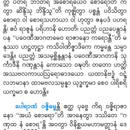
တ္တံ ပိတရံ ဘာတရံ အစောရံယေဝ စောရောတိ
က
တွာ ဆိန္ဒိံသု ဘိန္ဒိံသူ’’တိ ကုဇ္ဈိတွာ ပစ္စန္တံ ပဝိသိတွာ
စောရာ ဝါ စောရသဟာယာ ဝါ ဟုတွာ ဇနပဒံ ပဟရ
န္တိ၊ ဧဝံ ရာဇူနံ ပရိဟာနိ ဟောတိ၊ ပညတ္တံ ပညပေန္တာနံ
ပန ‘‘ပဝေဏီအာဂတမေဝ ရာဇာနော ကရောန္တီ’’တိ မ
နုဿာ ဟဋ္ဌတုဋ္ဌာ ကသိဝါဏိဇ္ဇာဒိကေ ကမ္မန္တေ သမ္ပာ
ဒေန္တိ။ ပညတ္တံ အသမုစ္ဆိန္ဒန္တာနံ ပဝေဏီအာဂတာနိ သု
င်္ကာဒီနိ ဂဏှန္တာနံ
ကောသော ဝဍ္ဎတိ၊ တတော ဟတ္ထိ
အဿဗလကာယဩရောဓာဒယော ယထာနိဗဒ္ဓံ ဝဋ္ဋံ
လဘမာနာ ထာမဗလသမ္ပန္နာ ယုဒ္ဓက္ခမာ စေဝ ပါရိစရိ
ယက္ခမာ စ ဟောန္တိ။
ပေါရာဏံ ဝဇ္ဇိဓမ္မ
န္တိ ဧတ္ထ ပုဗ္ဗေ ကိရ ဝဇ္ဇိရာဇာ
နော ‘‘အယံ စောရော’’တိ အာနေတွာ ဒဿိတေ ‘‘ဂ
ဏှထ နံ စောရ’’န္တိ အဝတွာ ဝိနိစ္ဆယမဟာမတ္တာနံ ဒေ