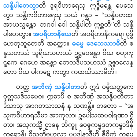
သန္နိပါတေတွာ
တိ ဒူရဝိဟာရေသု ဣဒ္ဓိမန္တေ ပေသေ
တွာ သန္တိကဝိဟာရေသု သယံ ဂန္တွာ – ‘‘သန္နိပတထ၊
အာယသ္မန္တော၊ ဘဂဝါ ဝေါ သန္နိပါတံ ဣစ္ဆတီ’’တိ သန္နိ
ပါတေတွာ။
အပရိဟာနိယေ
တိ
အပရိဟာနိကရေ၊ ဝုဒ္ဓိ
ဟေတုဘူတေတိ အတ္ထော။
ဓမ္မေ ဒေသေဿာမီ
တိ စ
န္ဒသဟဿံ သူရိယသဟဿံ ဥဋ္ဌပေန္တော ဝိယ စတုကု
ဋ္ဋကေ ဂေဟေ အန္တော တေလဒီပသဟဿံ ဥဇ္ဇာလေန္
တော ဝိယ ပါကဋေ ကတွာ ကထယိဿာမီတိ။
တတ္ထ
အဘိဏှံ သန္နိပါတာ
တိ ဣဒံ ဝဇ္ဇိသတ္တကေ
ဝုတ္တသဒိသမေဝ။ ဣဓာပိ စ အဘိဏှံ အသန္နိပတိတာ
ဒိသာသု အာဂတသာသနံ န သုဏန္တိ။ တတော – ‘‘အ
သုကဝိဟာရသီမာ အာကုလာ၊ ဥပေါသထပဝါရဏာ ဌိ
တာ၊ အသုကသ္မိံ ဌာနေ ဘိက္ခူ ဝေဇ္ဇကမ္မဒူတကမ္မာဒီနိ
ကရောန္တိ၊ ဝိညတ္တိဗဟုလာ ပုပ္ဖဒါနာဒီဟိ ဇီဝိကံ ကပ္ပေ