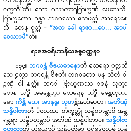
တိ၊ အနတ္ထေ ပန သတိ ကိံ ရညော တတ္ထ ဂမနေနာတိ
ဝက္ခတီ’’တိ။ သော ဝဿကာရဗြာဟ္မဏံ ပေသေသိ။
ဗြာဟ္မဏော ဂန္တွာ ဘဂဝတော ဧတမတ္ထံ အာရောစေ
သိ။ တေန ဝုတ္တံ –
‘‘အထ ခေါ ရာဇာ…ပေ… အာပါ
ဒေဿာမီ’’
တိ။
ရာဇအပရိဟာနိယဓမ္မဝဏ္ဏနာ
။
ဘဂဝန္တံ ဗီဇယမာနော
တိ ထေရော ဝတ္တသီ
၁၃၄
သေ ဌတွာ ဘဂဝန္တံ ဗီဇတိ၊ ဘဂဝတော ပန သီတံ ဝါ
ဥဏှံ ဝါ နတ္ထိ။ ဘဂဝါ ဗြာဟ္မဏဿ ဝစနံ သုတွာ
တေန သဒ္ဓိံ အမန္တေတွာ ထေရေန သဒ္ဓိံ မန္တေတုကာ
မော
ကိန္တိ တေ၊ အာနန္ဒ၊ သုတ
န္တိအာဒိမာဟ။
အဘိဏှံ
သန္နိပါတာ
တိ ဒိဝသဿ တိက္ခတ္တုံ သန္နိပတန္တာပိ အန္တ
ရန္တရာ သန္နိပတန္တာပိ အဘိဏှံ သန္နိပါတာဝ။
သန္နိပါတ
ဗဟုလာ
တိ ဟိယျောပိ သန္နိပတိမှာ၊ ပုရိမဒိဝသမ္ပိ သန္နိ