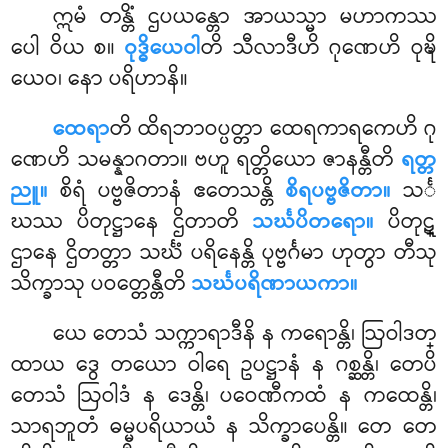
ဣမံ တန္တိံ ဌပယန္တော အာယသ္မာ မဟာကဿ
ပေါ ဝိယ စ။
ဝုဒ္ဓိယေဝါ
တိ သီလာဒီဟိ ဂုဏေဟိ ဝုဍ္ဎိ
ယေဝ၊ နော ပရိဟာနိ။
ထေရာ
တိ
ထိရဘာဝပ္ပတ္တာ ထေရကာရကေဟိ ဂု
ဏေဟိ သမန္နာဂတာ။ ဗဟူ ရတ္တိယော ဇာနန္တီတိ
ရတ္တ
ညူ။
စိရံ ပဗ္ဗဇိတာနံ ဧတေသန္တိ
စိရပဗ္ဗဇိတာ။
သင်္
ဃဿ ပိတုဋ္ဌာနေ ဌိတာတိ
သင်္ဃပိတရော။
ပိတုဋ္
ဌာနေ ဌိတတ္တာ သင်္ဃံ ပရိနေန္တိ ပုဗ္ဗင်္ဂမာ ဟုတွာ တီသု
သိက္ခာသု ပဝတ္တေန္တီတိ
သင်္ဃပရိဏာယကာ။
ယေ တေသံ သက္ကာရာဒီနိ န ကရောန္တိ၊ ဩဝါဒတ္
ထာယ ဒွေ တယော ဝါရေ ဥပဋ္ဌာနံ န ဂစ္ဆန္တိ၊ တေပိ
တေသံ ဩဝါဒံ န ဒေန္တိ၊ ပဝေဏီကထံ န ကထေန္တိ၊
သာရဘူတံ ဓမ္မပရိယာယံ န သိက္ခာပေန္တိ။ တေ တေ