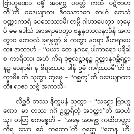
ဗြာဟ္မဏော ဝဇ္ဇိံ အာရဗ္ဘ ပဝတ္တံ ကထံ ပဋိဗာဟ
တီ’’တိ ဝဒေယျာထ၊ ဒိဝသဘာဂေ စာဟံ တေသံ
ပဏ္ဏာကာရံ ပေသေဿာမိ၊ တမ္ပိ ဂါဟာပေတွာ တုမှေ
ပိ မမ ဒေါသံ အာရောပေတွာ ဗန္ဓနတာလနာဒီနိ အက
တွာဝ ကေဝလံ ခုရမုဏ္ဍံ မံ ကတွာ နဂရာ နီဟရာပေ
ထ။ အထာဟံ – ‘‘မယာ တေ နဂရေ ပါကာရော ပရိခါ
စ ကာရိတာ၊ အဟံ ကိရ ဒုဗ္ဗလဋ္ဌာနဉ္စ ဥတ္တာနဂမ္ဘီရဋ္ဌာ
နဉ္စ ဇာနာမိ၊ န စိရဿေဝ ဒါနိ
ဥဇုံ ကရိဿာမီ’’တိ
ဝ
က္ခာမိ။ တံ သုတွာ တုမှေ – ‘‘ဂစ္ဆတူ’’တိ ဝဒေယျာထာ
တိ။ ရာဇာ သဗ္ဗံ အကာသိ။
လိစ္ဆဝီ တဿ နိက္ခမနံ သုတွာ – ‘‘သဌော ဗြာဟ္မ
ဏော၊ မာ တဿ ဂင်္ဂံ ဥတ္တရိတုံ အဒတ္ထာ’’တိ အာဟံ
သု။ တတြ ဧကစ္စေဟိ – ‘‘အမှေ အာရဗ္ဘ ကထိတတ္တာ
ကိရ သော ဧဝံ ကတော’’တိ ဝုတ္တေ ‘‘တေန ဟိ၊