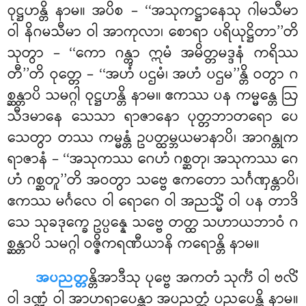
ဝုဋ္ဌဟန္တိ နာမ။ အပိစ – ‘‘အသုကဋ္ဌာနေသု ဂါမသီမာ
ဝါ နိဂမသီမာ ဝါ အာကုလာ၊ စောရာ ပရိယုဋ္ဌိတာ’’တိ
သုတွာ – ‘‘ကော ဂန္တွာ ဣမံ အမိတ္တမဒ္ဒနံ ကရိဿ
တီ’’တိ ဝုတ္တေ – ‘‘အဟံ ပဌမံ၊ အဟံ ပဌမ’’န္တိ ဝတွာ ဂ
စ္ဆန္တာပိ သမဂ္ဂါ ဝုဋ္ဌဟန္တိ နာမ။ ဧကဿ ပန ကမ္မန္တေ ဩ
သီဒမာနေ သေသာ ရာဇာနော ပုတ္တဘာတရော ပေ
သေတွာ တဿ ကမ္မန္တံ ဥပတ္ထမ္ဘယမာနာပိ၊ အာဂန္တုက
ရာဇာနံ – ‘‘အသုကဿ ဂေဟံ ဂစ္ဆတု၊ အသုကဿ ဂေ
ဟံ ဂစ္ဆတူ’’တိ အဝတွာ သဗ္ဗေ ဧကတော သင်္ဂဏှန္တာပိ၊
ဧကဿ မင်္ဂလေ ဝါ ရောဂေ ဝါ အညသ္မိံ ဝါ ပန တာဒိ
သေ သုခဒုက္ခေ ဥပ္ပန္နေ သဗ္ဗေ တတ္ထ သဟာယဘာဝံ ဂ
စ္ဆန္တာပိ သမဂ္ဂါ ဝဇ္ဇိကရဏီယာနိ ကရောန္တိ နာမ။
အပညတ္တ
န္တိအာဒီသု ပုဗ္ဗေ အကတံ သုင်္ကံ ဝါ ဗလိံ
ဝါ ဒဏ္ဍံ ဝါ အာဟရာပေန္တာ အပညတ္တံ ပညပေန္တိ နာမ။