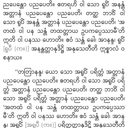
ညပေန္တော ပညပေတိ။ ဧတရဟိ ဝါ သော ရူပိံ အနန္တံ
အတ္တာနံ ပညပေန္တော ပညပေတိ၊ တတ္ထ ဘာဝိံ ဝါ
သော ရူပိံ အနန္တံ အတ္တာနံ ပညပေန္တော ပညပေတိ၊ ‘အ
တထံ
ဝါ ပန
သန္တံ တထတ္တာယ ဥပကပ္ပေဿာမီ’တိ
ဣတိ ဝါ ပနဿ ဟောတိ။ ဧဝံ သန္တံ ခေါ၊ အာနန္ဒ၊ ရူပိံ
[ရူပီ (က။)]
အနန္တတ္တာနုဒိဋ္ဌိ အနုသေတီတိ ဣစ္စာလံ ဝ
စနာယ။
‘‘တတြာနန္ဒ၊ ယော သော အရူပိံ ပရိတ္တံ အတ္တာနံ
ပညပေန္တော ပညပေတိ။ ဧတရဟိ ဝါ သော အရူပိံ ပရိ
တ္တံ အတ္တာနံ ပညပေန္တော ပညပေတိ၊ တတ္ထ ဘာဝိံ ဝါ
သော အရူပိံ ပရိတ္တံ အတ္တာနံ ပညပေန္တော ပညပေတိ၊
‘အတထံ ဝါ ပန သန္တံ တထတ္တာယ ဥပကပ္ပေဿာ
မီ’တိ ဣတိ ဝါ ပနဿ ဟောတိ။ ဧဝံ သန္တံ ခေါ၊ အာန
န္ဒ၊ အရူပိံ
[အရူပီ (က။)]
ပရိတ္တတ္တာနုဒိဋ္ဌိ အနုသေတီတိ