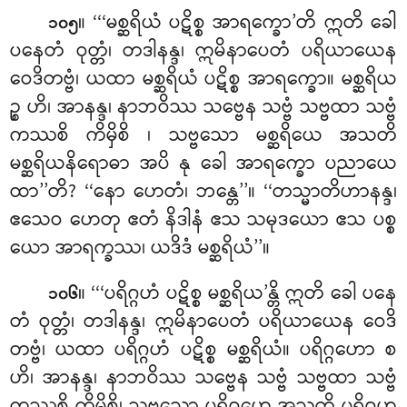
။ ‘‘‘မစ္ဆရိယံ ပဋိစ္စ အာရက္ခော’တိ ဣတိ ခေါ
၁၀၅
ပနေတံ ဝုတ္တံ၊ တဒါနန္ဒ၊ ဣမိနာပေတံ ပရိယာယေန
ဝေဒိတဗ္ဗံ၊ ယထာ မစ္ဆရိယံ ပဋိစ္စ အာရက္ခော။ မစ္ဆရိယ
ဉ္စ ဟိ၊ အာနန္ဒ၊ နာဘဝိဿ သဗ္ဗေန သဗ္ဗံ သဗ္ဗထာ သဗ္ဗံ
ကဿစိ ကိမှိစိ
၊ သဗ္ဗသော မစ္ဆရိယေ အသတိ
မစ္ဆရိယနိရောဓာ အပိ နု ခေါ အာရက္ခော ပညာယေ
ထာ’’တိ? ‘‘နော ဟေတံ၊ ဘန္တေ’’။ ‘‘တသ္မာတိဟာနန္ဒ၊
ဧသေဝ ဟေတု ဧတံ နိဒါနံ ဧသ သမုဒယော ဧသ ပစ္စ
ယော အာရက္ခဿ၊ ယဒိဒံ မစ္ဆရိယံ’’။
။ ‘‘‘ပရိဂ္ဂဟံ ပဋိစ္စ မစ္ဆရိယ’န္တိ ဣတိ ခေါ ပနေ
၁၀၆
တံ ဝုတ္တံ၊ တဒါနန္ဒ၊ ဣမိနာပေတံ ပရိယာယေန ဝေဒိ
တဗ္ဗံ၊ ယထာ ပရိဂ္ဂဟံ ပဋိစ္စ မစ္ဆရိယံ။ ပရိဂ္ဂဟော
စ
ဟိ၊ အာနန္ဒ၊ နာဘဝိဿ သဗ္ဗေန သဗ္ဗံ သဗ္ဗထာ သဗ္ဗံ
ကဿစိ ကိမှိစိ၊ သဗ္ဗသော ပရိဂ္ဂဟေ အသတိ
ပရိဂ္ဂဟ