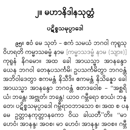
၂။ မဟာနိဒါနသုတ္တံ
ပဋိစ္စသမုပ္ပာဒေါ
။ ဧဝံ
မေ သုတံ – ဧကံ သမယံ ဘဂဝါ ကုရူသု
၉၅
ဝိဟရတိ ကမ္မာသဓမ္မံ နာမ
[ကမ္မာသဒမ္မံ နာမ (သျာ။)]
ကုရူနံ နိဂမော။ အထ ခေါ အာယသ္မာ အာနန္ဒော
ယေန ဘဂဝါ တေနုပသင်္ကမိ၊ ဥပသင်္ကမိတွာ ဘဂဝန္တံ
အဘိဝါဒေတွာ ဧကမန္တံ နိသီဒိ။ ဧကမန္တံ နိသိန္နော ခေါ
အာယသ္မာ အာနန္ဒော ဘဂဝန္တံ ဧတဒဝေါစ – ‘‘အစ္ဆရိ
ယံ၊ ဘန္တေ၊ အဗ္ဘုတံ၊ ဘန္တေ! ယာဝ ဂမ္ဘီရော စာယံ၊ ဘန္
တေ၊ ပဋိစ္စသမုပ္ပာဒေါ ဂမ္ဘီရာဝဘာသော စ၊ အထ စ ပန
မေ ဥတ္တာနကုတ္တာနကော ဝိယ ခါယတီ’’တိ။ ‘‘မာ
ဟေဝံ၊ အာနန္ဒ၊ အဝစ၊ မာ ဟေဝံ၊ အာနန္ဒ၊ အဝစ။ ဂမ္ဘီ