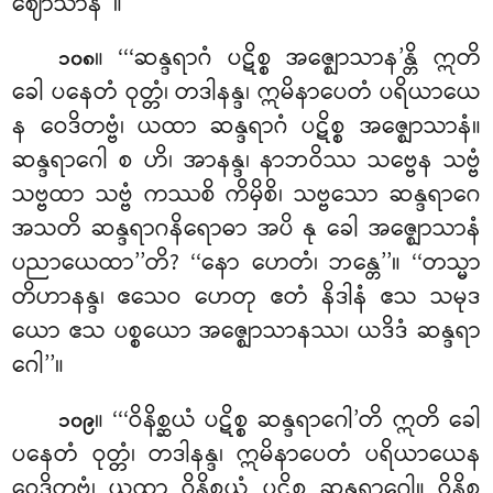
ဈောသာနံ’’။
။ ‘‘‘ဆန္ဒရာဂံ ပဋိစ္စ အဇ္ဈောသာန’န္တိ ဣတိ
၁၀၈
ခေါ ပနေတံ ဝုတ္တံ၊ တဒါနန္ဒ၊ ဣမိနာပေတံ ပရိယာယေ
န ဝေဒိတဗ္ဗံ၊ ယထာ ဆန္ဒရာဂံ ပဋိစ္စ အဇ္ဈောသာနံ။
ဆန္ဒရာဂေါ စ ဟိ၊ အာနန္ဒ၊ နာဘဝိဿ သဗ္ဗေန သဗ္ဗံ
သဗ္ဗထာ သဗ္ဗံ ကဿစိ ကိမှိစိ၊ သဗ္ဗသော ဆန္ဒရာဂေ
အသတိ ဆန္ဒရာဂနိရောဓာ အပိ နု ခေါ အဇ္ဈောသာနံ
ပညာယေထာ’’တိ? ‘‘နော ဟေတံ၊ ဘန္တေ’’။ ‘‘တသ္မာ
တိဟာနန္ဒ၊ ဧသေဝ ဟေတု ဧတံ နိဒါနံ ဧသ သမုဒ
ယော ဧသ ပစ္စယော အဇ္ဈောသာနဿ၊ ယဒိဒံ ဆန္ဒရာ
ဂေါ’’။
။ ‘‘‘ဝိနိစ္ဆယံ ပဋိစ္စ ဆန္ဒရာဂေါ’တိ ဣတိ ခေါ
၁၀၉
ပနေတံ ဝုတ္တံ၊ တဒါနန္ဒ၊ ဣမိနာပေတံ ပရိယာယေန
ဝေဒိတဗ္ဗံ၊ ယထာ ဝိနိစ္ဆယံ ပဋိစ္စ ဆန္ဒရာဂေါ။ ဝိနိစ္ဆ