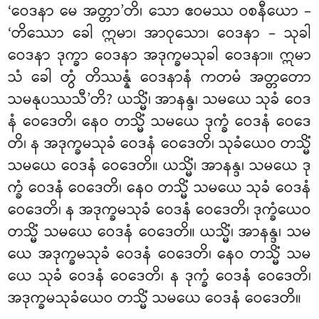
‘ဝေဒနာ မေ အတ္တာ’တိ၊ သော ဧဝမဿ ဝစနီယော –
‘တိဿော ခေါ ဣမာ၊ အာဝုသော၊ ဝေဒနာ – သုခါ
ဝေဒနာ ဒုက္ခာ ဝေဒနာ အဒုက္ခမသုခါ ဝေဒနာ။ ဣမာ
သံ ခေါ တွံ တိဿန္နံ
ဝေဒနာနံ ကတမံ အတ္တတော
သမနုပဿသီ’တိ? ယသ္မိံ၊ အာနန္ဒ၊ သမယေ သုခံ ဝေဒ
နံ ဝေဒေတိ၊ နေဝ တသ္မိံ သမယေ ဒုက္ခံ ဝေဒနံ ဝေဒေ
တိ၊ န အဒုက္ခမသုခံ ဝေဒနံ ဝေဒေတိ၊ သုခံယေဝ တသ္မိံ
သမယေ ဝေဒနံ ဝေဒေတိ။ ယသ္မိံ၊ အာနန္ဒ၊ သမယေ ဒု
က္ခံ ဝေဒနံ ဝေဒေတိ၊ နေဝ တသ္မိံ သမယေ သုခံ ဝေဒနံ
ဝေဒေတိ၊ န အဒုက္ခမသုခံ ဝေဒနံ ဝေဒေတိ၊ ဒုက္ခံယေဝ
တသ္မိံ သမယေ ဝေဒနံ ဝေဒေတိ။ ယသ္မိံ၊ အာနန္ဒ၊ သမ
ယေ အဒုက္ခမသုခံ ဝေဒနံ
ဝေဒေတိ၊ နေဝ တသ္မိံ သမ
ယေ သုခံ ဝေဒနံ ဝေဒေတိ၊ န ဒုက္ခံ ဝေဒနံ ဝေဒေတိ၊
အဒုက္ခမသုခံယေဝ တသ္မိံ သမယေ ဝေဒနံ ဝေဒေတိ။