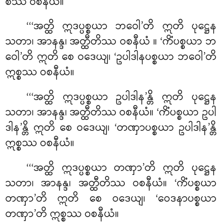
စဿ ဝစနီယံ။
‘‘‘အတ္ထိ ဣဒပ္ပစ္စယာ ဘဝေါ’တိ ဣတိ ပုဋ္ဌေန
သတာ၊ အာနန္ဒ၊ အတ္ထီတိဿ ဝစနီယံ
။ ‘ကိံပစ္စယာ ဘ
ဝေါ’တိ ဣတိ စေ ဝဒေယျ၊ ‘ဥပါဒါနပစ္စယာ ဘဝေါ’တိ
ဣစ္စဿ ဝစနီယံ။
‘‘‘အတ္ထိ
ဣဒပ္ပစ္စယာ ဥပါဒါန’န္တိ ဣတိ ပုဋ္ဌေန
သတာ၊ အာနန္ဒ၊ အတ္ထီတိဿ ဝစနီယံ။ ‘ကိံပစ္စယာ ဥပါ
ဒါန’န္တိ ဣတိ စေ ဝဒေယျ၊ ‘တဏှာပစ္စယာ ဥပါဒါန’န္တိ
ဣစ္စဿ ဝစနီယံ။
‘‘‘အတ္ထိ
ဣဒပ္ပစ္စယာ တဏှာ’တိ ဣတိ ပုဋ္ဌေန
သတာ၊ အာနန္ဒ၊ အတ္ထီတိဿ ဝစနီယံ။ ‘ကိံပစ္စယာ
တဏှာ’တိ ဣတိ စေ ဝဒေယျ၊ ‘ဝေဒနာပစ္စယာ
တဏှာ’တိ ဣစ္စဿ ဝစနီယံ။