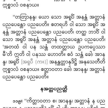
ဣစ္စာလံ ဝစနာယ။
‘‘တတြာနန္ဒ၊ ယော သော အရူပိံ အနန္တံ အတ္တာနံ
ပညပေန္တော ပညပေတိ။ ဧတရဟိ ဝါ သော အရူပိံ အ
နန္တံ အတ္တာနံ ပညပေန္တော ပညပေတိ၊ တတ္ထ ဘာဝိံ ဝါ
သော အရူပိံ အနန္တံ အတ္တာနံ ပညပေန္တော ပညပေတိ၊
‘အတထံ ဝါ ပန သန္တံ တထတ္တာယ ဥပကပ္ပေဿာ
မီ’တိ ဣတိ ဝါ ပနဿ ဟောတိ။ ဧဝံ သန္တံ ခေါ၊ အာန
န္ဒ၊ အရူပိံ
[အရူပီ (က။)]
အနန္တတ္တာနုဒိဋ္ဌိ အနုသေတီတိ
ဣစ္စာလံ ဝစနာယ။ ဧတ္တာဝတာ ခေါ၊ အာနန္ဒ၊ အတ္တာနံ
ပညပေန္တော ပညပေတိ။
နအတ္တပညတ္တိ
။ ‘‘ကိတ္တာဝတာ စ၊ အာနန္ဒ၊ အတ္တာနံ န ပည
၁၁၉