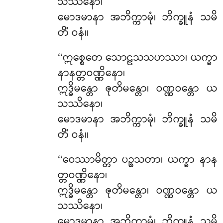
သဿိနော၊
မောဒမာနာ အဘိက္ကာမုံ၊ ဘိက္ခူနံ သမိ
တိံ ဝနံ။
‘‘ဣစ္စေတေ
သောဠသသဟဿာ၊ ယက္ခာ
နာနတ္တဝဏ္ဏိနော၊
ဣဒ္ဓိမန္တော ဇုတိမန္တော၊ ဝဏ္ဏဝန္တော ယ
သဿိနော၊
မောဒမာနာ အဘိက္ကာမုံ၊ ဘိက္ခူနံ သမိ
တိံ ဝနံ။
‘‘ဝေဿာမိတ္တာ
ပဉ္စသတာ၊ ယက္ခာ နာန
တ္တဝဏ္ဏိနော၊
ဣဒ္ဓိမန္တော ဇုတိမန္တော၊ ဝဏ္ဏဝန္တော ယ
သဿိနော၊
မောဒမာနာ
အဘိက္ကာမုံ၊ ဘိက္ခူနံ သမိ