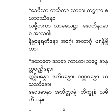
‘‘ခေမိယာ
တုသိတာ ယာမာ၊ ကဋ္ဌကာ စ
ယသဿိနော၊
လမ္ဗီတကာ လာမသေဋ္ဌာ၊ ဇောတိနာမာ
စ အာသဝါ၊
နိမ္မာနရတိနော အာဂုံ၊ အထာဂုံ ပရနိမ္မိ
တာ။
‘‘ဒသေတေ ဒသဓာ ကာယာ၊ သဗ္ဗေ နာန
တ္တဝဏ္ဏိနော၊
ဣဒ္ဓိမန္တော ဇုတိမန္တော၊ ဝဏ္ဏဝန္တော ယ
သဿိနော၊
မောဒမာနာ အဘိက္ကာမုံ၊ ဘိက္ခူနံ သမိ
တိံ ဝနံ။