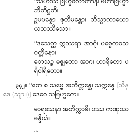
‘‘သဟဿံ
ဗြဟ္မလောကာနံ၊ မဟာဗြဟ္မာ
ဘိတိဋ္ဌတိ၊
ဥပပန္နော ဇုတိမန္တော၊ ဘိသ္မာကာယော
ယသဿိသော။
‘‘ဒသေတ္ထ ဣဿရာ အာဂုံ၊ ပစ္စေကဝသ
ဝတ္တိနော၊
တေသဉ္စ မဇ္ဈတော အာဂ၊ ဟာရိတော ပ
ရိဝါရိတော။
။ ‘‘တေ စ သဗ္ဗေ အဘိက္ကန္တေ၊ သဣန္ဒေ
[သိန္
၃၄၂
ဒေ (သျာ။)]
ဒေဝေ သဗြဟ္မကေ။
မာရသေနာ အဘိက္ကာမိ၊ ပဿ ကဏှဿ
မန္ဒိယံ။