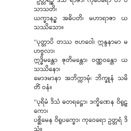
‘‘ဥတ္တရဉ္စ ဒိသံ ရာဇာ၊ ကုဝေရော တံ ပ
သာသတိ၊
ယက္ခာနဉ္စ အဓိပတိ၊ မဟာရာဇာ ယ
သဿိသော။
‘‘ပုတ္တာပိ တဿ ဗဟဝေါ၊ ဣန္ဒနာမာ မ
ဟဗ္ဗလာ၊
ဣဒ္ဓိမန္တော ဇုတိမန္တော၊ ဝဏ္ဏဝန္တော ယ
သဿိနော၊
မောဒမာနာ အဘိက္ကာမုံ၊ ဘိက္ခူနံ သမိ
တိံ ဝနံ။
‘‘ပုရိမံ ဒိသံ ဓတရဋ္ဌော၊ ဒက္ခိဏေန ဝိရူဠှ
ကော၊
ပစ္ဆိမေန ဝိရူပက္ခော၊ ကုဝေရော ဥတ္တရံ ဒိ
သံ။