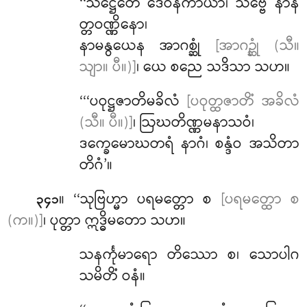
‘‘သဋ္ဌေတေ
ဒေဝနိကာယာ၊ သဗ္ဗေ နာန
တ္တဝဏ္ဏိနော၊
နာမနွယေန အာဂစ္ဆုံ
[အာဂဉ္ဆုံ (သီ။
သျာ။ ပီ။)]
၊ ယေ စညေ သဒိသာ သဟ။
‘‘‘ပဝုဋ္ဌဇာတိမခိလံ
[ပဝုတ္ထဇာတိံ အခိလံ
(သီ။ ပီ။)]
၊ ဩဃတိဏ္ဏမနာသဝံ၊
ဒက္ခေမောဃတရံ နာဂံ၊ စန္ဒံဝ အသိတာ
တိဂံ’။
။ ‘‘သုဗြဟ္မာ ပရမတ္တော စ
[ပရမတ္ထော စ
၃၄၁
(က။)]
၊ ပုတ္တာ ဣဒ္ဓိမတော သဟ။
သနင်္ကုမာရော တိဿော စ၊ သောပါဂ
သမိတိံ ဝနံ။