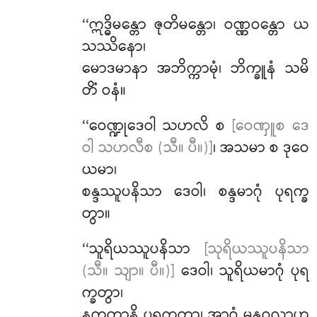
‘‘ဣဒ္ဓိမန္တော
ဇုတိမန္တော၊ ဝဏ္ဏဝန္တော ယ
သဿိနော၊
မောဒမာနာ အဘိက္ကာမုံ၊ ဘိက္ခူနံ သမိ
တိံ ဝနံ။
‘‘ဝေဏ္ဍုဒေဝါ
သဟလိ စ
[ဝေဏှူစ ဒေ
ဝါ သဟလီစ (သီ။ ပီ။)]
၊ အသမာ စ ဒုဝေ
ယမာ၊
စန္ဒဿူပနိသာ ဒေဝါ၊ စန္ဒမာဂုံ ပုရက္ခ
တွာ။
‘‘သူရိယဿူပနိသာ
[သုရိယဿူပနိသာ
(သီ။ သျာ။ ပီ။)]
ဒေဝါ၊ သူရိယမာဂုံ ပုရ
က္ခတွာ၊
နက္ခတ္တာနိ ပုရက္ခတွာ၊ အာဂုံ မန္ဒဝလာဟ