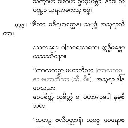
သဏှာဟိ ဝါစာဟိ ဥပဝှယန္တာ၊ နာဂါ သု
ပဏ္ဏာ သရဏမကံသု ဗုဒ္ဓံ။
။ ‘‘ဇိတာ ဝဇိရဟတ္ထေန၊ သမုဒ္ဒံ အသုရာသိ
၃၃၉
တာ။
ဘာတရော ဝါသဝဿေတေ၊ ဣဒ္ဓိမန္တော
ယသဿိနော။
‘‘ကာလကဉ္စာ မဟာဘိသ္မာ
[ကာလကဉ္
ဇာ မဟာဘိံသာ (သီ။ ပီ။)]
၊ အသုရာ ဒါန
ဝေဃသာ၊
ဝေပစိတ္တိ သုစိတ္တိ စ၊ ပဟာရာဒေါ နမုစီ
သဟ။
‘‘သတဉ္စ ဗလိပုတ္တာနံ၊ သဗ္ဗေ ဝေရောစ