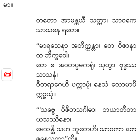
မာ။
တတော
အာမန္တယီ သတ္ထာ၊ သာဝကေ
သာသနေ ရတေ။
‘‘မာရသေနာ အဘိက္ကန္တာ၊ တေ ဝိဇာနာ
ထ ဘိက္ခဝေါ၊
တေ စ အာတပ္ပမကရုံ၊ သုတွာ ဗုဒ္ဓဿ
📜
သာသနံ၊
ဝီတရာဂေဟိ ပက္ကာမုံ၊ နေသံ လောမာပိ
ဣဉ္ဇယုံ။
‘‘‘သဗ္ဗေ ဝိဇိတသင်္ဂါမာ၊ ဘယာတီတာ
ယသဿိနော၊
မောဒန္တိ သဟ ဘူတေဟိ၊ သာဝကာ တေ
ဇနေသုတာ’’တိ။