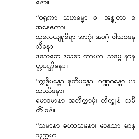
နော။
‘‘ဝရုဏာ သဟဓမ္မာ စ၊ အစ္စုတာ စ
အနေဇကာ၊
သူလေယျရုစိရာ အာဂုံ၊ အာဂုံ ဝါသဝနေ
သိနော၊
ဒသေတေ ဒသဓာ ကာယာ၊ သဗ္ဗေ နာန
တ္တဝဏ္ဏိနော။
‘‘ဣဒ္ဓိမန္တော ဇုတိမန္တော၊ ဝဏ္ဏဝန္တော ယ
သဿိနော၊
မောဒမာနာ အဘိက္ကာမုံ၊ ဘိက္ခူနံ သမိ
တိံ ဝနံ။
‘‘သမာနာ မဟာသမနာ၊ မာနုသာ မာနု
သုတ္တမာ၊