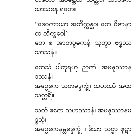
တတော အာမန္တယီ သတ္ထာ၊ သာဝကေ
သာသနေ ရတေ။
‘‘ဒေဝကာယာ အဘိက္ကန္တာ၊ တေ ဝိဇာနာ
ထ ဘိက္ခဝေါ’’၊
တေ စ အာတပ္ပမကရုံ၊ သုတွာ ဗုဒ္ဓဿ
သာသနံ။
တေသံ ပါတုရဟု ဉာဏံ၊ အမနုဿာန
ဒဿနံ၊
အပ္ပေကေ သတမဒ္ဒက္ခုံ၊ သဟဿံ အထ
သတ္တရိံ။
သတံ
ဧကေ သဟဿာနံ၊ အမနုဿာနမ
ဒ္ဒသုံ၊
အပ္ပေကေနန္တမဒ္ဒက္ခုံ
၊ ဒိသာ သဗ္ဗာ ဖုဋာ