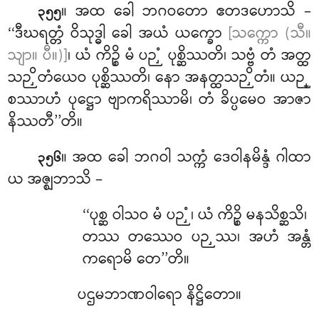
။ အထ ခေါ ဘဂဝတော ဧတဒဟောသိ –
၃၅၅
‘‘ဒီဃရတ္တံ ဝိသုဒ္ဓါ ခေါ အယံ ယက္ခော
[သက္ကော (သီ။
သျာ။ ပီ။)]
၊ ယံ ကိဉ္စိ မံ ပဉှံ ပုစ္ဆိဿတိ၊ သဗ္ဗံ တံ အတ္ထ
သဉှိတံယေဝ ပုစ္ဆိဿတိ၊ နော အနတ္ထသဉှိတံ။ ယဉ္
စဿာဟံ ပုဋ္ဌော ဗျာကရိဿာမိ၊ တံ ခိပ္ပမေဝ အာဇာ
နိဿတီ’’တိ။
။ အထ
ခေါ ဘဂဝါ သက္ကံ ဒေဝါနမိန္ဒံ ဂါထာ
၃၅၆
ယ အဇ္ဈဘာသိ –
‘‘ပုစ္ဆ ဝါသဝ မံ ပဉှံ၊ ယံ ကိဉ္စိ မနသိစ္ဆသိ၊
တဿ တဿေဝ ပဉှဿ၊ အဟံ အန္တံ
ကရောမိ တေ’’တိ။
ပဌမဘာဏဝါရော နိဋ္ဌိတော။