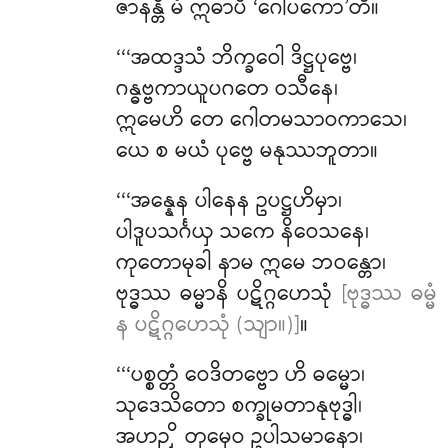
ဇာနန္တိ မံ ဣဓာပိ ‘ဂေါပကော’တိ။
‘‘‘အထဒ္ဒသံ
ဘိက္ခဝေါ ဒိဋ္ဌပုဗ္ဗေ၊
ဂန္ဓဗ္ဗကာယူပဂတေ ဝသီနေ၊
ဣမေဟိ တေ ဂေါတမသာဝကာသေ၊
ယေ စ မယံ ပုဗ္ဗေ မနုဿဘူတာ။
‘‘‘အန္နေန ပါနေန ဥပဋ္ဌဟိမှာ၊
ပါဒူပသင်္ဂယှ သကေ နိဝေသနေ၊
ကုတောမုခါ
နာမ ဣမေ ဘဝန္တော၊
ဗုဒ္ဓဿ ဓမ္မာနိ ပဋိဂ္ဂဟေသုံ
[ဗုဒ္ဓဿ ဓမ္မံ
န ပဋိဂ္ဂဟေသုံ (သျာ။)]
။
‘‘‘ပစ္စတ္တံ ဝေဒိတဗ္ဗော ဟိ ဓမ္မော၊
သုဒေသိတော စက္ခုမတာနုဗုဒ္ဓါ၊
အဟဉှိ တုမှေဝ ဥပါသမာနော၊