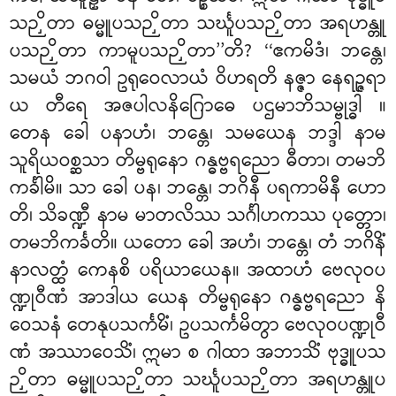
သဉှိတာ ဓမ္မူပသဉှိတာ
သင်္ဃူပသဉှိတာ အရဟန္တူ
ပသဉှိတာ ကာမူပသဉှိတာ’’တိ? ‘‘ဧကမိဒံ၊ ဘန္တေ၊
သမယံ ဘဂဝါ ဥရုဝေလာယံ ဝိဟရတိ နဇ္ဇာ နေရဉ္ဇရာ
ယ တီရေ အဇပါလနိဂြောဓေ ပဌမာဘိသမ္ဗုဒ္ဓါ
။
တေန ခေါ ပနာဟံ၊ ဘန္တေ၊ သမယေန ဘဒ္ဒါ နာမ
သူရိယဝစ္ဆသာ တိမ္ဗရုနော ဂန္ဓဗ္ဗရညော ဓီတာ၊ တမဘိ
ကင်္ခါမိ။ သာ ခေါ ပန၊ ဘန္တေ၊ ဘဂိနီ ပရကာမိနီ ဟော
တိ၊ သိခဏ္ဍီ နာမ မာတလိဿ သင်္ဂါဟကဿ ပုတ္တော၊
တမဘိကင်္ခတိ။ ယတော ခေါ အဟံ၊ ဘန္တေ၊ တံ ဘဂိနိံ
နာလတ္ထံ ကေနစိ ပရိယာယေန။ အထာဟံ ဗေလုဝပ
ဏ္ဍုဝီဏံ အာဒါယ ယေန တိမ္ဗရုနော ဂန္ဓဗ္ဗရညော နိ
ဝေသနံ တေနုပသင်္ကမိံ၊ ဥပသင်္ကမိတွာ ဗေလုဝပဏ္ဍုဝီ
ဏံ အဿာဝေသိံ၊ ဣမာ စ ဂါထာ အဘာသိံ ဗုဒ္ဓူပသ
ဉှိတာ ဓမ္မူပသဉှိတာ သင်္ဃူပသဉှိတာ အရဟန္တူပ