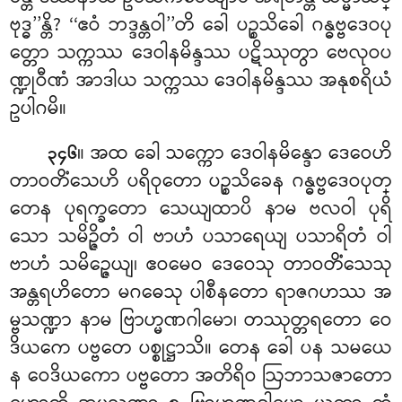
ဗုဒ္ဓ’’န္တိ? ‘‘ဧဝံ ဘဒ္ဒန္တဝါ’’တိ ခေါ ပဉ္စသိခေါ ဂန္ဓဗ္ဗဒေဝပု
တ္တော သက္ကဿ ဒေဝါနမိန္ဒဿ ပဋိဿုတွာ ဗေလုဝပ
ဏ္ဍုဝီဏံ အာဒါယ သက္ကဿ ဒေဝါနမိန္ဒဿ အနုစရိယံ
ဥပါဂမိ။
။ အထ ခေါ သက္ကော ဒေဝါနမိန္ဒော ဒေဝေဟိ
၃၄၆
တာဝတိံသေဟိ ပရိဝုတော ပဉ္စသိခေန ဂန္ဓဗ္ဗဒေဝပုတ္
တေန ပုရက္ခတော သေယျထာပိ နာမ ဗလဝါ ပုရိ
သော သမိဉ္ဇိတံ ဝါ ဗာဟံ ပသာရေယျ ပသာရိတံ ဝါ
ဗာဟံ သမိဉ္ဇေယျ၊ ဧဝမေဝ ဒေဝေသု တာဝတိံသေသု
အန္တရဟိတော မဂဓေသု ပါစီနတော ရာဇဂဟဿ အ
မ္ဗသဏ္ဍာ နာမ ဗြာဟ္မဏဂါမော၊ တဿုတ္တရတော ဝေ
ဒိယကေ ပဗ္ဗတေ ပစ္စုဋ္ဌာသိ။ တေန ခေါ ပန
သမယေ
န ဝေဒိယကော ပဗ္ဗတော
အတိရိဝ ဩဘာသဇာတော