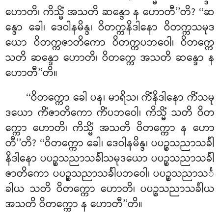
ဟောတိ၊ ကိသ္မိံ အသတိ ဆန္ဒော န ဟောတီ’’တိ? ‘‘ဆ
န္ဒော ခေါ၊ ဒေဝါနမိန္ဒ၊ ဝိတက္ကနိဒါနော ဝိတက္ကသမုဒ
ယော ဝိတက္ကဇာတိကော ဝိတက္ကပဘဝေါ၊ ဝိတက္ကေ
သတိ ဆန္ဒော ဟောတိ၊ ဝိတက္ကေ အသတိ ဆန္ဒော န
ဟောတီ’’တိ။
‘‘ဝိတက္ကော ခေါ ပန၊ မာရိသ၊ ကိံနိဒါနော ကိံသမု
ဒယော ကိံဇာတိကော ကိံပဘဝေါ၊ ကိသ္မိံ သတိ ဝိတ
က္ကော ဟောတိ၊ ကိသ္မိံ အသတိ ဝိတက္ကော န ဟော
တီ’’တိ? ‘‘ဝိတက္ကော ခေါ၊ ဒေဝါနမိန္ဒ၊ ပပဉ္စသညာသင်္ခါ
နိဒါနော ပပဉ္စသညာသင်္ခါသမုဒယော ပပဉ္စသညာသင်္ခါ
ဇာတိကော ပပဉ္စသညာသင်္ခါပဘဝေါ၊ ပပဉ္စသညာသင်္
ခါယ သတိ ဝိတက္ကော ဟောတိ၊ ပပဉ္စသညာသင်္ခါယ
အသတိ ဝိတက္ကော န ဟောတီ’’တိ။