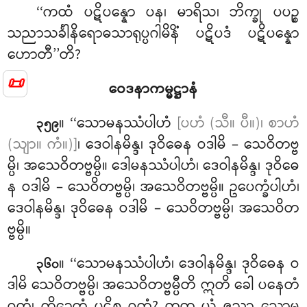
‘‘ကထံ
ပဋိပန္နော ပန၊ မာရိသ၊ ဘိက္ခု ပပဉ္စ
သညာသင်္ခါနိရောဓသာရုပ္ပဂါမိနိံ ပဋိပဒံ ပဋိပန္နော
ဟောတီ’’တိ?
📜
ဝေဒနာကမ္မဋ္ဌာနံ
။ ‘‘သောမနဿံပါဟံ
[ပဟံ (သီ။ ပီ။)၊ စာဟံ
၃၅၉
(သျာ။ ကံ။)]
၊ ဒေဝါနမိန္ဒ၊ ဒုဝိဓေန ဝဒါမိ – သေဝိတဗ္ဗ
မ္ပိ၊ အသေဝိတဗ္ဗမ္ပိ။ ဒေါမနဿံပါဟံ၊ ဒေဝါနမိန္ဒ၊ ဒုဝိဓေ
န ဝဒါမိ – သေဝိတဗ္ဗမ္ပိ၊ အသေဝိတဗ္ဗမ္ပိ။ ဥပေက္ခံပါဟံ၊
ဒေဝါနမိန္ဒ၊ ဒုဝိဓေန ဝဒါမိ – သေဝိတဗ္ဗမ္ပိ၊ အသေဝိတ
ဗ္ဗမ္ပိ။
။ ‘‘သောမနဿံပါဟံ၊ ဒေဝါနမိန္ဒ၊ ဒုဝိဓေန ဝ
၃၆၀
ဒါမိ သေဝိတဗ္ဗမ္ပိ၊ အသေဝိတဗ္ဗမ္ပီတိ ဣတိ ခေါ ပနေတံ
ဝုတ္တံ၊ ကိဉ္စေတံ ပဋိစ္စ ဝုတ္တံ? တတ္ထ ယံ ဇညာ သောမ