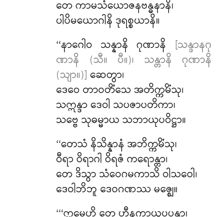
တေ ကာမသံယောဇနဗန္ဓနာနိ၊
ပါပိမယောဂါနိ ဒုရစ္စယာနိ။
‘‘နာဂေါဝ
သန္နာနိ ဂုဏာနိ
[သန္ဒာနဂု
ဏာနိ (သီ။ ပီ။)၊ သန္တာနိ ဂုဏာနိ
(သျာ။)]
ဆေတွာ၊
ဒေဝေ တာဝတိံသေ အတိက္ကမိံသု၊
သဣန္ဒာ ဒေဝါ သပဇာပတိကာ၊
သဗ္ဗေ သုဓမ္မာယ သဘာယုပဝိဋ္ဌာ။
‘‘တေသံ
နိသိန္နာနံ အဘိက္ကမိံသု၊
ဝီရာ ဝိရာဂါ ဝိရဇံ ကရောန္တာ၊
တေ ဒိသွာ သံဝေဂမကာသိ ဝါသဝေါ၊
ဒေဝါဘိဘူ ဒေဝဂဏဿ မဇ္ဈေ။
‘‘‘ဣမေဟိ
တေ ဟီနကာယူပပန္နာ၊