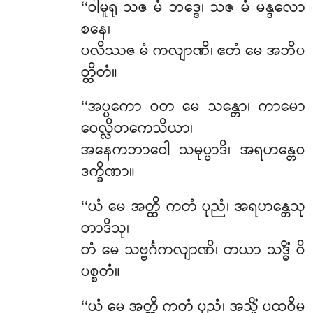
‘‘ဝါမူရု သဇ မံ ဘဒ္ဒေ၊ သဇ မံ မန္ဒလော
စနေ၊
ပလိဿဇ မံ ကလျာဏိ၊ ဧတံ မေ အဘိပ
တ္ထိတံ။
‘‘အပ္ပကော ဝတ မေ သန္တော၊ ကာမော
ဝေလ္လိတကေသိယာ၊
အနေကဘာဝေါ သမုပ္ပာဒိ၊ အရဟန္တေဝ
ဒက္ခိဏာ။
‘‘ယံ မေ အတ္ထိ ကတံ ပုညံ၊ အရဟန္တေသု
တာဒိသု၊
တံ မေ သဗ္ဗင်္ဂကလျာဏိ၊ တယာ သဒ္ဓိံ ဝိ
ပစ္စတံ။
‘‘ယံ
မေ အတ္ထိ ကတံ ပုညံ၊ အသ္မိံ ပထဝိမ