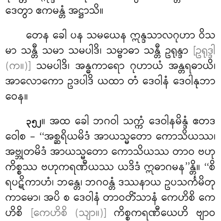
ဒေတွာ ဧကမန္တံ အဋ္ဌာသိ။
တေန ခေါ ပန သမယေန ဣန္ဒသာလဂုဟာ
ဝိသ
မာ သန္တီ သမာ သမပါဒိ၊ သမ္ဗာဓာ သန္တီ ဥရုန္ဒာ
[ဥရုဒ္ဒါ
(က။)]
သမပါဒိ၊ အန္ဓကာရော ဂုဟာယံ အန္တရဓာယိ၊
အာလောကော ဥဒပါဒိ ယထာ တံ ဒေဝါနံ
ဒေဝါနုဘာ
ဝေန။
။ အထ ခေါ ဘဂဝါ သက္ကံ ဒေဝါနမိန္ဒံ ဧတဒ
၃၅၂
ဝေါစ – ‘‘အစ္ဆရိယမိဒံ အာယသ္မတော ကောသိယဿ၊
အဗ္ဘုတမိဒံ အာယသ္မတော ကောသိယဿ တာဝ ဗဟု
ကိစ္စဿ ဗဟုကရဏီယဿ ယဒိဒံ ဣဓာဂမန’’န္တိ။ ‘‘စိ
ရပဋိကာဟံ၊ ဘန္တေ၊ ဘဂဝန္တံ ဒဿနာယ ဥပသင်္ကမိတု
ကာမော၊ အပိ စ ဒေဝါနံ တာဝတိံသာနံ ကေဟိစိ ကေ
ဟိစိ
[ကေဟိစိ (သျာ။)]
ကိစ္စကရဏီယေဟိ ဗျာဝ