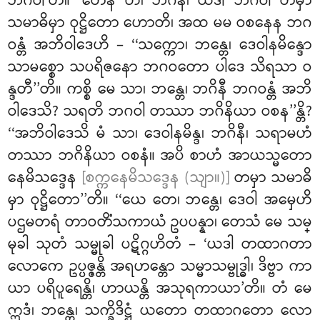
ဘဂဝါ’တိ။ ‘တေန
ဟီ၊ ဘဂိနိ၊ ယဒါ ဘဂဝါ တမှာ
သမာဓိမှာ ဝုဋ္ဌိတော ဟောတိ၊ အထ မမ ဝစနေန ဘဂ
ဝန္တံ အဘိဝါဒေဟိ – ‘‘သက္ကော၊ ဘန္တေ၊ ဒေဝါနမိန္ဒော
သာမစ္စော သပရိဇနော ဘဂဝတော ပါဒေ သိရသာ ဝ
န္ဒတီ’’တိ။ ကစ္စိ မေ သာ၊ ဘန္တေ၊ ဘဂိနီ ဘဂဝန္တံ အဘိ
ဝါဒေသိ? သရတိ ဘဂဝါ တဿာ ဘဂိနိယာ ဝစန’’န္တိ?
‘‘အဘိဝါဒေသိ မံ သာ၊ ဒေဝါနမိန္ဒ၊ ဘဂိနီ၊ သရာမဟံ
တဿာ ဘဂိနိယာ ဝစနံ။ အပိ စာဟံ အာယသ္မတော
နေမိသဒ္ဒေန
[စက္ကနေမိသဒ္ဒေန (သျာ။)]
တမှာ သမာဓိ
မှာ ဝုဋ္ဌိတော’’တိ။ ‘‘ယေ တေ၊ ဘန္တေ၊ ဒေဝါ အမှေဟိ
ပဌမတရံ တာဝတိံသကာယံ ဥပပန္နာ၊ တေသံ မေ သမ္
မုခါ သုတံ သမ္မုခါ ပဋိဂ္ဂဟိတံ – ‘ယဒါ တထာဂတာ
လောကေ ဥပ္ပဇ္ဇန္တိ အရဟန္တော သမ္မာသမ္ဗုဒ္ဓါ၊ ဒိဗ္ဗာ ကာ
ယာ ပရိပူရေန္တိ၊ ဟာယန္တိ အသုရကာယာ’တိ။ တံ မေ
ဣဒံ၊ ဘန္တေ၊ သက္ခိဒိဋ္ဌံ ယတော တထာဂတော လော