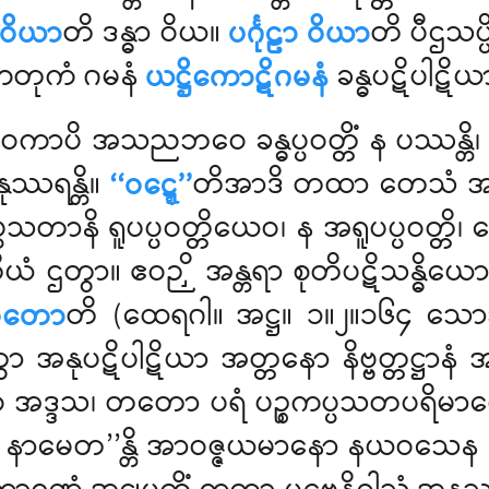
 ဝိယာ
တိ ဒန္ဓာ ဝိယ။
ပင်္ဂုဠာ ဝိယာ
တိ ပီဌသပ
ာဋိဟေတုကံ ဂမနံ
ယဋ္ဌိကောဋိဂမနံ
ခန္ဓပဋိပါဋိ
ာဝကာပိ အသညဘဝေ ခန္ဓပ္ပဝတ္တိံ န ပဿန္တိ၊ 
ုဿရန္တိ။
‘‘ဝဋ္ဋေ’’
တိအာဒိ တထာ တေသံ
ပ္ပသတာနိ ရူပပ္ပဝတ္တိယေဝ၊ န အရူပပ္ပဝတ္
္တိယံ ဌတွာ။ ဧဝဉှိ အန္တရာ စုတိပဋိသန္ဓိ
ိတော
တိ (ထေရဂါ။ အဋ္ဌ။ ၁။၂။၁၆၄ သေ
ွာ အနုပဋိပါဋိယာ အတ္တနော နိဗ္ဗတ္တဋ္ဌာနံ
ာဝ အဒ္ဒသ၊ တတော ပရံ ပဉ္စကပ္ပသတပရိမ
‘ကိံ နာမေတ’’န္တိ အာဝဇ္ဇယမာနော နယဝ