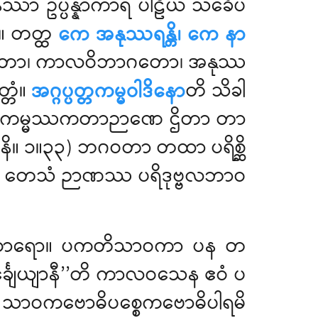
ဿာ ဥပ္ပန္နာကာရံ ပါဠိယံ သင်္ခေပ
ဓံ။ တတ္ထ
ကေ အနုဿရန္တိ၊ ကေ နာ
လဘေဒတော၊ ကာလဝိဘာဂတော၊ အနုဿ
တ္တံ။
အဂ္ဂပ္ပတ္တကမ္မဝါဒိနော
တိ သိခါ
၂၃၄) ဧဝံ ကမ္မဿကတာဉာဏေ ဌိတာ တာ
။ နိ။ ၁။၃၃) ဘဂဝတာ တထာ ပရိစ္ဆိ
ကဿ တေသံ ဉာဏဿ ပရိဒုဗ္ဗလဘာဝ
ီဟာရော။ ပကတိသာဝကာ ပန တ
်္ချေယျာနီ’’တိ ကာလဝသေန ဧဝံ ပ
 သာဝကဗောဓိပစ္စေကဗောဓိပါရမိ