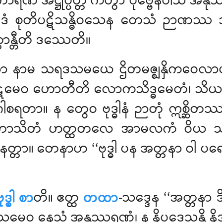
ဏံ အဋ္ဌုပ္ပတ္တိံ ကတွာ ပုဗ္ဗေနိဝါသံ အနု
ဒံ စုတိပဋိသန္ဓိဝသေန တေသံ ဉာဏဿ 
ောန္တီတိ ဒဿေတိ။
ာ နာမ သရဒသမယေ ဌိတမဇ္ဈနှိကဝေလာ
ဋမေဝ ဟောတီတိ လောကသိဒ္ဓမေတံ၊ သ
တာ။ န တွေဝ ဗုဒ္ဓါနံ ဉာတုံ ဣစ္
ာသိတံ ဟတ္ထတလေ အာမလကံ ဝိယ သုပ
။ တေနာဟ ‘‘ဗုဒ္ဓါ ပန အတ္တနာ ဝါ ပရေဟ
္ဓါ စာ
တိ။ ဧတ္ထ
တထာ
-သဒ္ဒေန ‘‘အတ္တနာ
မေဝ နေသံ အနုဿရဏံ၊ န နိပ္ပဒေသန္တိ 