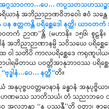
ွေ အဂ္ဂသာဝကာ…ပေ… ကပ္ပသတသဟဿဉ္စာ
ရိယာနံ အဘိညာဉာဏဝိဘဝေါ၊ ဧဝံ သန္တေ ဗု
္ဓါနံ ပန ဧတ္တကန္တိ ပရိစ္ဆေဒေါ နတ္ထိ၊ ယာဝ
တကံ ဉာဏ’’န္တိ (မဟာနိ။ ၁၅၆၊ စူဠနိ။
ံ အဘိညာဉာဏာနမ္ပိ သဝိသယေ ပရိစ္ဆေဒေါ
ဧဝ။ အထ ဝါ သတိပိ ကာလပရိစ္ဆေဒေ ကရုဏူ
ာပါရမိတာယ ပဝတ္တိအာနုဘာဝဿ ပရိစ္ဆေဒေါ
ံ
‘‘ဗုဒ္ဓါနံ…ပေ… နတ္ထီ’’
တိ။
 အနုပုဗ္ဗပဝတ္တမာနာနံ ခန္ဓာနံ အနုပုဗ္ဗိယ
ဂ္ဂဟဏမဿ သာတိသယံ၊ တံ သညာဘဝေ 
ေ အလဘန္တာ ‘‘န ပဿန္တီ’’တိ ဝုတ္တာ၊ ဇ