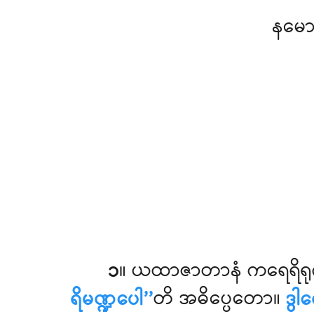
နမေ
၁
။ ယထာဇာတာနံ
ကရေရိရု
ရိမဏ္ဍပေါ’’
တိ အဓိပ္ပေတော။
ဒွါ