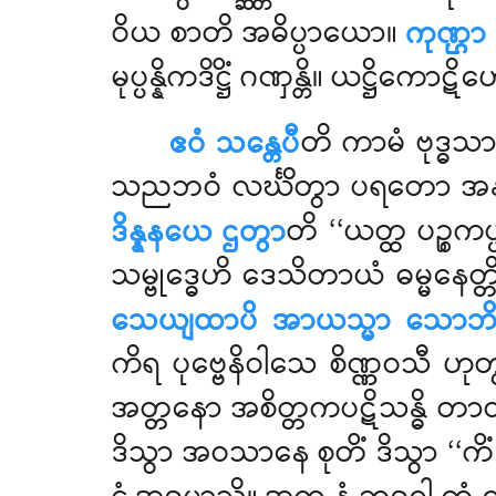
ဝိယ စာတိ အဓိပ္ပာယော။
ကုဏ္ဌာ
မုပ္ပန္နိကဒိဋ္ဌိံ ဂဏှန္တိ။ ယဋ္ဌိကေ
ဧဝံ သန္တေပီ
တိ ကာမံ ဗုဒ္ဓသ
သညဘဝံ လင်္ဃိတွာ ပရတော အန
ဒိန္နနယေ ဌတွာ
တိ ‘‘ယတ္ထ ပဉ္စက
သမ္ဗုဒ္ဓေဟိ ဒေသိတာယံ ဓမ္မနေတ
သေယျထာပိ အာယသ္မာ သောဘ
ကိရ ပုဗ္ဗေနိဝါသေ စိဏ္ဏဝသီ ဟုတ
အတ္တနော အစိတ္တကပဋိသန္ဓိ တ
ဒိသွာ အဝသာနေ စုတိံ ဒိသွာ ‘