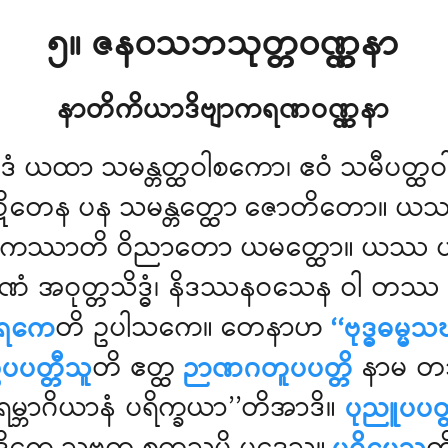
၅။ ဇနဝသဘသုတ္တဝဏ္ဏနာ
နာတိကိယာဒိဗျာကရဏဝဏ္ဏနာ
ဒံ ယထာ သမန္တတ္ထဝါစကော၊ ဧဝံ သမီပတ္
ေဍိတေန ပန သမန္တတ္ထော ဇောတိတော။ ယဿ
နာတိကဿာတိ ဝိညာတော ယမတ္ထော။ ယဿ 
ံ အဝုတ္တသိဒ္ဓံ၊ နိဒဿနဝသေန ဝါ တဿ ဝ
ာရကေ
တိ ဥပါသကေ။ တေနာဟ
‘‘ဗုဒ္ဓဓမ္မ
ပတ္တီသူ
တိ ဧတ္ထ
ဉာဏဂတူပပတ္တိ
နာမ တ
ံ ဩရမ္ဘာဂိယာနံ ပရိက္ခယာ’’တိအာဒိ။
ပုညူပပတ္