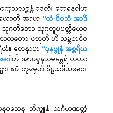
ကုသလစ္ဆန္ဒံ ဝဒတိ။ တေနေဝါဟ
ိယာယောတိ အာဟ
‘‘တံ ဒိဝသံ အာဒိံ
 သုဂတိတော သုဂတူပပတ္တိယေဝ
ကာလတော ပဘုတိ ဟိ သမ္ဘတဝိဝ
စ္ဆရိယံ။ တေနာဟ
‘‘ပုနပ္ပုနံ အစ္ဆရိယ
မေဝါ
တိ အာဝဇ္ဇနသမနန္တရံ ယထာ
ဝံ တုမှေဟိ ဒိဋ္ဌသဒိသမေဝ။
ဝသေန ဘိက္ခူနံ သင်္ဂဟဏတ္ထံ