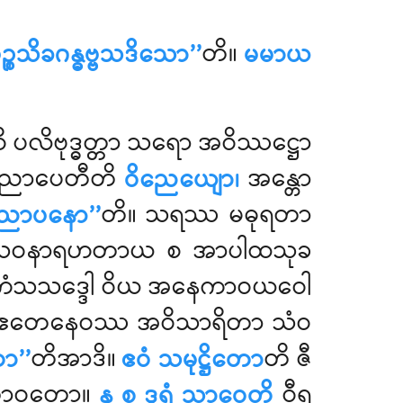
ပဉ္စသိခဂန္ဓဗ္ဗသဒိသော’’
တိ။
မမာယ
ိ ပလိဗုဒ္ဓတ္တာ သရော အဝိဿဋ္ဌော
ဝိညာပေတီတိ
ဝိညေယျော၊
အန္တော
ိညာပနော’’
တိ။ သရဿ မဓုရတာ
ဝနာရဟတာယ စ အာပါထသုခ
နကံသသဒ္ဒေါ ဝိယ အနေကာဝယဝေါ
 ဧတေနေဝဿ အဝိသာရိတာ သံဝ
ာ’’
တိအာဒိ။
ဧဝံ သမုဋ္ဌိတော
တိ ဇီ
ဟုဘာဝတော။
န စ ဒူရံ သာဝေတိ
ဝီရ