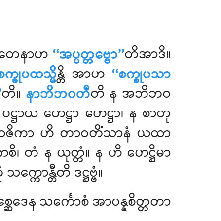
တေနာဟ
‘‘အပ္ပတ္တဗ္ဗော’’
တိအာဒိ။
စက္ခုပထသ္မိ
န္တိ အာဟ
‘‘စက္ခုပသာ
’
တိ။
နာဘိဘဝတီ
တိ န အဘိဘဝ
္ဌာယ ဟေဋ္ဌာ ဟေဋ္ဌာ၊ န စာတု
ဟာရာဇိကာ ဟိ တာဝတိံသာနံ ယထာ
ေစိ၊ တံ န ယုတ္တံ။ န ဟိ ဟေဋ္ဌိမာ
္ကောန္တီတိ ဒဋ္ဌဗ္ဗံ။
ဆေဒေန သင်္ကောစံ အာပန္နစိတ္တတာ