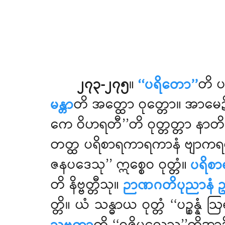
၂၇၃-၂၇၅
။
‘‘ပရိတော’’
တိ
ပ
မန္တာ
တိ အတ္ထော ဝုတ္တော။ အာမ
ကေ ဝိဟရတီ’’တိ ဝုတ္တတ္တာ 
တတ္ထ ပရိစာရကာရကာနံ ဗျာကရဏ
ဇနပဒေသု’’ ဣစ္စေဝ ဝုတ္တံ။
ပရိစ
တိ နိဗ္ဗတ္တီသု။
ဉာဏဂတိပုညာနံ ဥပ
တ္တိ။ ယံ သန္ဓာယ ဝုတ္တံ ‘‘ပဉ္စန္န