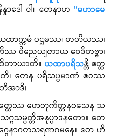
ိန္နာဒေါ ဝါ။ တေနာဟ
‘‘မဟာမေ
 ယထာက္ကမံ ပဌမဿ၊ တတိယဿ၊
ာ ဟိဿ ဝိညေယျတာယ ဝေဒိတဗ္ဗာ၊
္နာဒိတာယာတိ။
ယထာပရိသ
န္တိ ဧတ္ထ
’
တိ၊ တေန ပရိသပ္ပမာဏံ ဧဝဿ
တိအာဒိ။
တဿ အတ္ထဿ ဟေတုကိတ္တနဝသေန သ
္ဂသမ္ပတ္တိအနုပ္ပာဒနတော။ တေ
မဂ္ဂေနာဂတသရဏဂမနေ။ တေ ဟိ