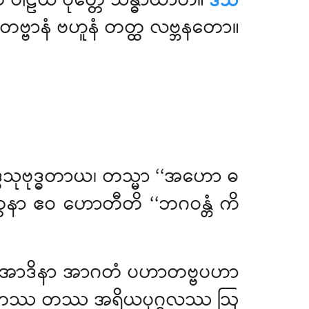
ိ ပါဠိယံ ဝုတ္တေ သန္ဓာယာဟ။
ဒသ
ဗ္ဗာနံ ဗဟူနံ တတ္ထ လဗ္ဘနတော။
ဗုဒ္ဓသုဗုဒ္ဓတာယ၊ တသ္မာ ‘‘အဟော ဓ
တ္တနာ ဧဝ ဟောတီတိ ‘‘ဘဂဝန္တံ
ကိ
ာ’’တိအာဒိနာ အာဂတံ ပဟာတဗ္ဗပဟာ
ေန တဿ တဿ အရိယပုဂ္ဂလဿ ဩ