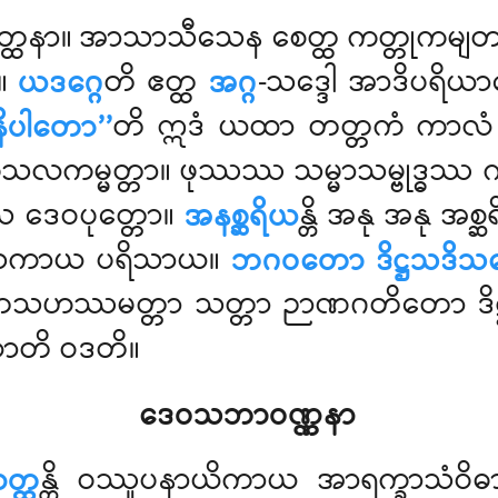
တ္ထနာ။ အာသာသီသေန စေတ္ထ ကတ္တုကမျတာ
ိ။
ယဒဂ္ဂေ
တိ ဧတ္ထ
အဂ္ဂ
-သဒ္ဒေါ အာဒိပရ
နိပါတော’’
တိ ဣဒံ ယထာ တတ္တကံ ကာလံ
ကမ္မတ္တာ။ ဖုဿဿ သမ္မာသမ္ဗုဒ္ဓဿ 
 ဒေဝပုတ္တော။
အနစ္ဆရိယ
န္တိ အနု အနု အ
သကာယ ပရိသာယ။
ဘဂဝတော ဒိဋ္ဌသဒိသ
မတ္တာ သတ္တာ ဉာဏဂတိတော ဒိဋ္ဌာ၊ ဧ
တိ ဝဒတိ။
ဒေဝသဘာဝဏ္ဏနာ
တ္ထ
န္တိ
ဝဿူပနာယိကာယ အာရက္ခာသံဝိဓာန