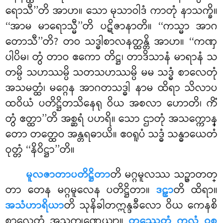
ရောသီ’’တိ အာဟ။ သော မုသာဝါဒံ ကာတုံ နာသက္ခိ။
‘‘အာမ မာရောသ္မီ’’တိ ပဋိဇာနာတိ။ ‘‘ကသ္မာ အာဂ
တောသီ’’တိ? တဝ သဒ္ဓါစာလနတ္ထန္တိ အာဟ။ ‘‘ကဏှ
ပါပိမ၊ တွံ တာဝ ဧကော တိဋ္ဌ၊ တာဒိသာနံ မာရာနံ သ
တမ္ပိ သဟဿမ္ပိ သတသဟဿမ္ပိ မမ သဒ္ဓံ စာလေတုံ
အသမတ္ထံ၊ မဂ္ဂေန အာဂတသဒ္ဓါ နာမ ထိရာ သိလာပ
ထဝိယံ ပတိဋ္ဌိတသိနေရု ဝိယ အစလာ ဟောတိ၊ ကိံ
တွံ ဧတ္ထာ’’တိ အစ္ဆရံ ပဟရိ။ သော ဌာတုံ အသက္ကောန္
တော တတ္ထေဝ အန္တရဓာယိ။ ဧဝရူပံ သဒ္ဓံ သန္ဓာယေတံ
ဝုတ္တံ ‘‘နိဝိဋ္ဌာ’’တိ။
မူလဇာတာ
ပတိဋ္ဌိတာ
တိ မဂ္ဂမူလဿ သဉ္ဇာတတ္
တာ တေန မဂ္ဂမူလေန ပတိဋ္ဌိတာ။
ဒဠှာ
တိ ထိရာ။
အသံဟာရိယာ
တိ
သုနိခါတဣန္ဒခီလော ဝိယ ကေနစိ
စာလေတုံ အသက္ကုဏေယျာ။
တဿေတံ ကလ္လံ ဝစ