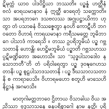
ဋိမုက္ကံ ယာဝ ပါဒပိဋ္ဌိယာ ဘဿတိ။ ပဉ္စန္နံ ဟတ္ထီနံ
ဗလံ ဓာရယမာနာဝ နံ ဣတ္ထီ ဓာရေတုံ သက္ကောတိ။
သာ အပရဘာဂေ ဒသဗလဿ အဂ္ဂုပဋ္ဌာယိကာ ဟု
တွာ တံ ပသာဓနံ ဝိဿဇ္ဇေတွာ နဝဟိ ကောဋီဟိ ဘဂ
ဝတော ဝိဟာရံ ကာရယမာနာ ကရီသမတ္တေ ဘူမိဘာ
ဂေ ပါသာဒံ ကာရေသိ
။ တဿ ဥပရိဘူမိယံ ပဉ္စ ဂဗ္ဘ
သတာနိ ဟောန္တိ၊ ဟေဋ္ဌိမဘူမိယံ ပဉ္စာတိ ဂဗ္ဘသဟဿ
ပ္ပဋိမဏ္ဍိတော အဟောသိ။ သာ ‘‘သုဒ္ဓပါသာဒေါဝ န
သောဘတီ’’တိ တံ ပရိဝါရေတွာ ပဉ္စ ဒုဝဍ္ဎဂေဟသ
တာနိ၊ ပဉ္စ စူဠပါသာဒသတာနိ
၊ ပဉ္စ ဒီဃသာလသတာ
နိ စ ကာရာပေသိ။ ဝိဟာရမဟော စတူဟိ မာသေဟိ
နိဋ္ဌာနံ အဂမာသိ။
မာတုဂါမတ္တဘာဝေ
ဌိတာယ ဝိသာခါယ ဝိယ အ
ညိဿာ ဗုဒ္ဓသာသနေ ဓနပရိစ္စာဂေါ နာမ နတ္ထိ၊ ပုရိ