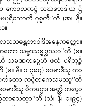
 နိ။ ၆။၅၅) ဧဝမာဒီသု အနတိရေက
ော ကေဝလကပ္ပံ သင်္ဃဘေဒါယ ဌိ
ုရိသောတိ ဝုစ္စတီ’’တိ (အ။ နိ။
ော။
လေသသမန္တဘာဝါဒိအနေကတ္ထော။
သမ္မာသမ္ဗုဒ္ဓဿာ’’တိ (မ။
ပဉ္စဟိ သမဏကပ္ပေဟိ
ဖလံ ပရိဘုဉ္ဇိ
’’တိ (မ။ နိ။ ၁။၃၈၇) ဧဝမာဒီသု ကာ
အလင်္ကတော ကပ္ပိတကေသမဿူ’’တိ
ဧဝမာဒီသု ဝိကပ္ပော၊ အတ္ထိ ကပ္ပော
ံ ဩဘာသေတွာ’’တိ (သံ။ နိ။ ၁။၉၄)