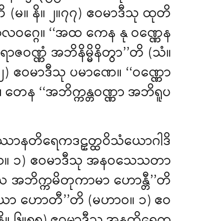
။ နိ။ ၂။၇၇) ဧဝမာဒီသု ထုတိ
 ကုလဝဂ္ဂေ။ ‘‘အထ ကေန နု ဝဏ္ဏေန
ာဇဝဏ္ဏံ အဘိနိမ္မိနိတွာ’’တိ (သံ။
၂) ဧဝမာဒီသု ပမာဏေ။ ‘‘ဝဏ္ဏော
 တေန ‘‘အဘိက္ကန္တဝဏ္ဏာ အဘိရူပ
ာနတိရေကဒဠှတ္ထဝိသံယောဂါဒိ
(ပါရာ။ ၁) ဧဝမာဒီသု အနဝသေသတာ
 အဘိက္ကမိတုကာမာ ဟောန္တီ’’တိ
ော ဟောတီ’’တိ (မဟာဝ။ ၁) ဧဝ