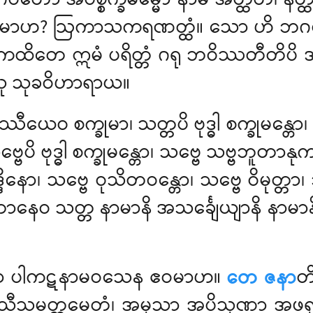
န ဘဂဝတော အပစ္စက္ခဓမ္မော နာမ အတ္ထီတိ၊
အာဒိမာဟ? ဩကာသကရဏတ္ထံ။ သော ဟိ ဘဂဝန္
 ကထိတေ ဣမံ ပရိတ္တံ ဂရု ဘဝိဿတီတိပ
သု သုခဝိဟာရာယ။
ပဿီယေဝ စက္ခုမာ၊ သတ္တပိ ဗုဒ္ဓါ စက္ခုမ
္ဗေပိ ဗုဒ္ဓါ စက္ခုမန္တော၊ သဗ္ဗေ သဗ္ဗဘူတာ
ော၊ သဗ္ဗေ ဝုသိတဝန္တော၊ သဗ္ဗေ ဝိမုတ္တာ၊ သဗ္
နံ ဧတာနေဝ သတ္တ နာမာနိ အသင်္ချေယျာနိ န
ာ ပါကဋနာမဝသေန ဧဝမာဟ။
တေ ဇနာ
တ
သီသမတ္တမေတံ၊ အမုသာ အပိသုဏာ အဖရု