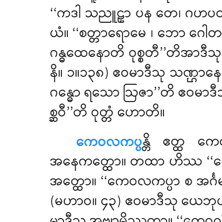
‘‘ကဒါ သညူဠှာ ပန တေ၊ ဂဟပတ
ယံ။ ‘‘စတ္တာရောမေ
၊ ဘော ဂေါတမ
ဂန္ဓထေနောတိ ဝုစ္စတီ’’တိအာဒီသု 
နိ။ ၁။၁၃၈) ဧဝမာဒီသု သဏ္ဌာန
ဂန္ဓော ရသော ဩဇာ’’တိ ဧဝမာဒီသ
စ္ဆဝီ’’တိ ဝုတ္တံ ဟောတိ။
ကေဝလကပ္ပ
န္တိ ဧတ္ထ 
အနေကတ္ထော။ တထာ ဟိဿ ‘‘ကေဝလပ
အတ္ထော။ ‘‘ကေဝလကပ္ပာ စ အင်္
(မဟာဝ။ ၄၃) ဧဝမာဒီသု ယေဘု